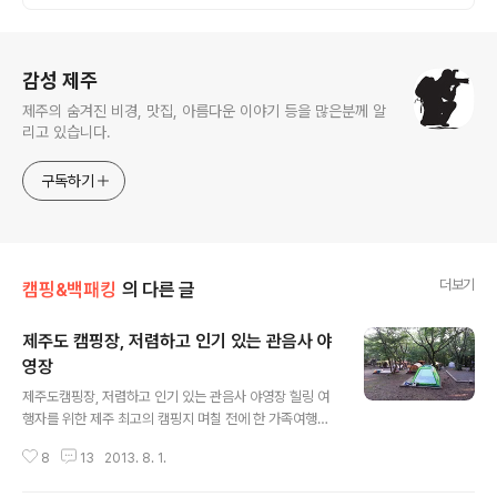
로그 정보
감성 제주
제주의 숨겨진 비경, 맛집, 아름다운 이야기 등을 많은분께 알
리고 있습니다.
구독하기
더보기
캠핑&백패킹
의 다른 글
제주도 캠핑장, 저렴하고 인기 있는 관음사 야
영장
글 내용
제주도캠핑장, 저렴하고 인기 있는 관음사 야영장 힐링 여
행자를 위한 제주 최고의 캠핑지 며칠 전에 한 가족여행자
를 만난 적이 있는데요, 제주도를 정말 저렴하고 알차게 여
8
13
2013. 8. 1.
행하고 돌아간다는 얘길 들었습니다. 바야흐로 여름 시즌,
숙박은 물론 항공편까지 모두 바닥이 난 상태, 돈을 얹어 주