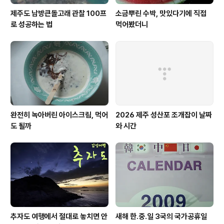
제주도 남방큰돌고래 관찰 100프
소금뿌린 수박, 맛있다기에 직접
로 성공하는 법
먹어봤더니
완전히 녹아버린 아이스크림, 먹어
2026 제주 성산포 조개잡이 날짜
도 될까
와 시간
추자도 여행에서 절대로 놓치면 안
새해 한.중.일 3국의 국가공휴일