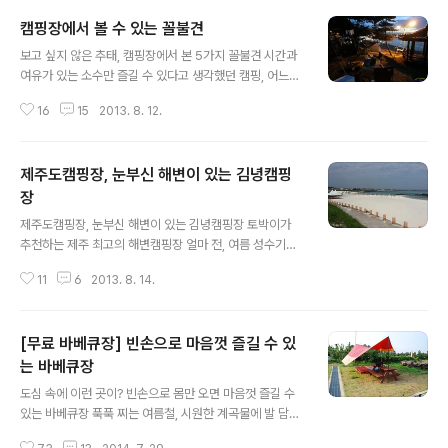
고도 힘든 게 성수기의 제주도 여행인데, 어떻게 저렴하고
캠핑장에서 볼 수 있는 꼴불견
알찬 여행이 될 수 있었을까. 이들은 예약이 어려운 항공편
글 내용
은 아예 포기를 하고 장흥을 거쳐 성산포로 자동차를 직접
보고 싶지 않은 추태, 캠핑장에서 본 5가지 꼴불견 시간과
끌고 제주도로 들어왔습니다. 집을 푼 곳은 제주도의 모 야
여유가 있는 소수만 즐길 수 있다고 생각했던 캠핑, 어느덧
영장, 비록 유료 야영장이었지만 별빛 쏟아지는 자연에서
캠핑을 즐기는 인구가 300만을 넘어섰다고 합니다. 어떤
숙박을 해결하고 가족끼리 이야기꽃을 피우며 추억을 만들
16
15
2013. 8. 12.
이가 요즘 대세는 캠핑이라고 하던데 밖으로 나가보면 비
어 간다고 생각하니 수 십 만원을 호가하는 호텔에 비할 바
로소 실감이 납니다. 산과 계곡은 물론 해수욕장까지 조금
가 아니었지요. 야영지에 캠핑 장..
의 장소와 틈만 있으면 텐트가 자리를 잡고 있고, 미처 자리
제주도캠핑장, 눈부신 해변이 있는 김녕캠핑
를 잡지 못한 캠핑족은 선점했던 사람이 철수시간에 맞춰
미리 대기를 하는 모습도 볼 수 있습니다. 마치 전쟁터를 보
장
글 내용
는듯합니다. 캠핑이라는 것이 한번쯤 해본 사람이라면 중
제주도캠핑장, 눈부신 해변이 있는 김녕캠핑장 토박이가
독성이 아주 강한 레저 활동이란 것을 알 수 있을 것입니다.
추천하는 제주 최고의 해변캠핑장 얼마 전, 여름 성수기로
심지어 텐트를 구입한 날, 아파트 거실에 임시로 쳐 놓은 텐
접어들면서 제주시내에 있는 이호해변에서 야영을 한 적이
트에서 하룻밤을 보내기도 한다니 말입니다. 저 또한 언제
11
6
2013. 8. 14.
있었답니다. 제주도내에는 유명한 전문 캠핑장이 여럿 있
부터인가 캠핑에 푹 빠져 ..
지만 여름철 성수기에는 해수욕장에 있는 야영장도 별도로
운영되어 캠핑족들을 맞기도 하거든요. 하지만 이호해변에
[무료 바베큐장] 빈손으로 마음껏 즐길 수 있
있는 야영장에서 야영을 하는 것은 하늘의 별따기와 같더
군요. 지정된 야영장은 이미 일부업자에 의해 선점되어 빈
는 바베큐장
글 내용
틈없이 텐트가 장악을 하고 있는 상태, 야영객들이 텐트를
도심 속에 이런 곳이? 빈손으로 몸만 오면 마음껏 즐길 수
치고 즐겨야 할 곳에는 장삿꾼들이 이미 자리를 선점하여
있는 바베큐장 푹푹 찌는 여름철, 시원한 계곡물에 발 담그
텐트를 치고는 하룻밤 이용료로 3만원씩 받고 장사를 하고
고 숯불 피워 놓고 고기나 구워 먹으면 신선이 따로 없겠지
있었기 때문이지요. 하는 수 없이 이호해변 동쪽에 있는 울