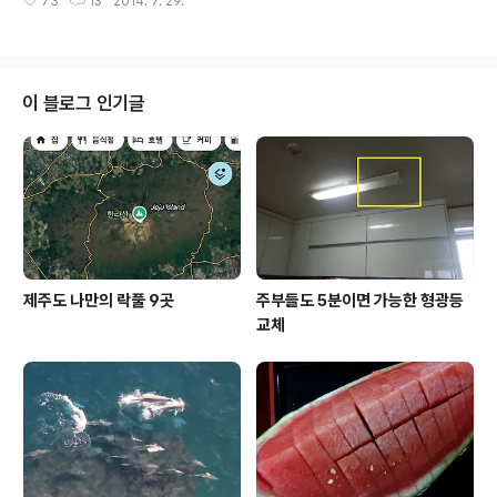
73
13
2014. 7. 29.
요? 하지만 요즘은 신선 같은 피서는 꿈도 못 꿉니다. 사람
퉁불퉁한 나무숲 밑에 울며 겨자 먹기로 야영을..
들이 인식도 달라지고 세상도 많이 달라졌잖아요. 해수욕
장에 딸린 캠핑장에 가면 숯불에 고기 구원 먹는 것은 일도
아니지만 바닷가의 칙칙하고 습한 공기가 싫고, 그렇다고
숲속으로 들어가면 숯불은 위험 화기로 취급되어 아예 피
이 블로그 인기글
울 수도 없는 실정이고, 뭐니뭐니해도 고기는 숯불에 구워
먹어야 제 맛인데 말입니다. 시민들의 이러한 고민을 알아
차린 것일까요? 얼핏 보면 장삿속의 일환이긴 한데, 누이
좋고 매부 좋고, 장삿꾼의 입장에서나 이용객의 입장에서
나 크게 나쁘지는 않아 보입니다. 시..
제주도 나만의 락풀 9곳
주부들도 5분이면 가능한 형광등
교체