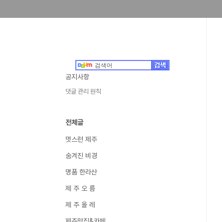
공지사항
댓글 관리 원칙
전체글
멋스런 제주
숨겨진 비경
명품 한라산
제 주 오 름
제 주 올 레
제주맛집&카페