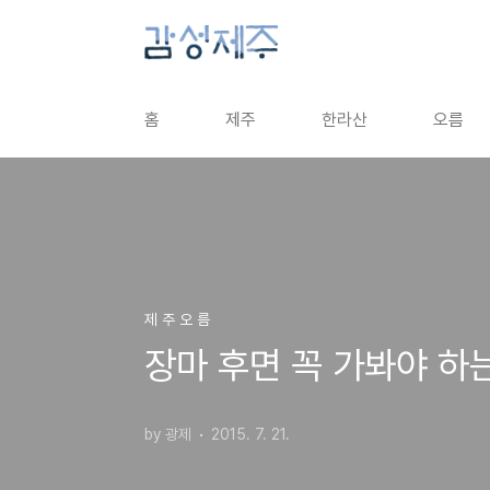
본문 바로가기
홈
제주
한라산
오름
제 주 오 름
장마 후면 꼭 가봐야 하
by 광제
2015. 7. 21.