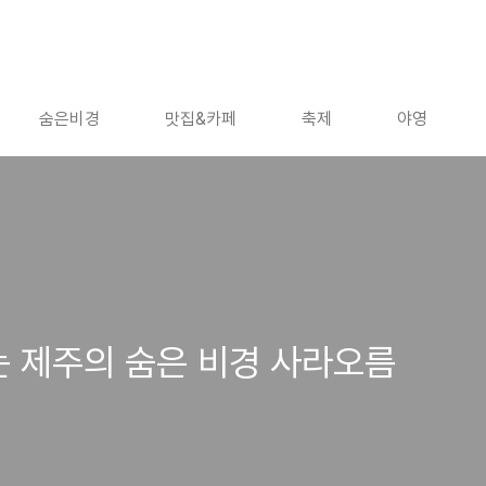
숨은비경
맛집&카페
축제
야영
는 제주의 숨은 비경 사라오름