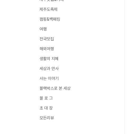
제주도축제
캠핑&백패킹
여행
전국맛집
해외여행
생활의 지혜
세상과 만사
사는 이야기
블랙박스로 본 세상
블 로 그
초 대 장
모든리뷰