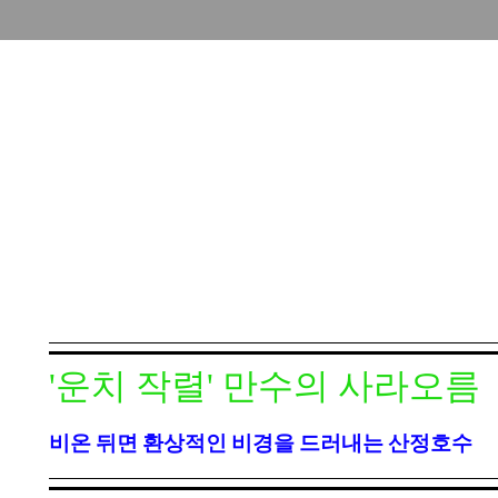
'운치 작렬' 만수의 사라오름
비온 뒤면 환상적인 비경을 드러내는 산정호수