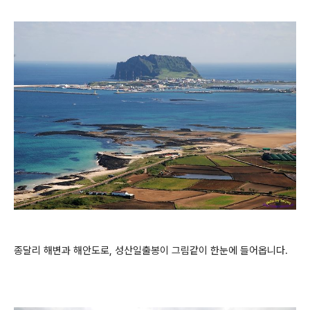
종달리 해변과 해안도로, 성산일출봉이 그림같이 한눈에 들어옵니다.