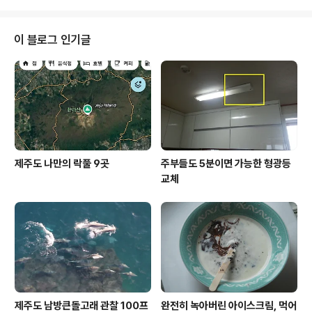
날씨에 아주 민감합니다. 사라오..
에 대해서 처음 접해보는 여행객들이라면 쉽게 다가갈 수
없는 것이 현실이기도 한데요, 오늘은 누구나 쉽게 접근할
수 있고, 누구나 쉽게 오를 수 있는 곳, 거기에 풍광까지 더
이 블로그 인기글
해져 오감을 만족시킬 수 있는 곳을 알려드릴까 합니다. 봉
긋 솟아있는 두 개의 오름이 보입니다. 눈에는 두 곳만 보이
지만 실제로 왼쪽에 있는 오름 뒤편으로 오름 한 개가 더 있
습니다. 세 개의 오름이 나란히 사이좋게 연결되어 있어 제
주도민들 사이에서도 오름 트..
제주도 나만의 락풀 9곳
주부들도 5분이면 가능한 형광등
교체
제주도 남방큰돌고래 관찰 100프
완전히 녹아버린 아이스크림, 먹어