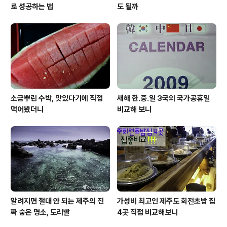
로 성공하는 법
도 될까
소금뿌린 수박, 맛있다기에 직접
새해 한.중.일 3국의 국가공휴일
먹어봤더니
비교해 보니
알려지면 절대 안 되는 제주의 진
가성비 최고인 제주도 회전초밥 집
짜 숨은 명소, 도리빨
4곳 직접 비교해보니