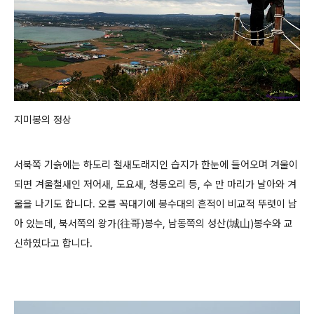
지미봉의 정상
서북쪽 기슭에는 하도리 철새도래지인 습지가 한눈에 들어오며 겨울이
되면 겨울철새인 저어새, 도요새, 청둥오리 등, 수 만 마리가 날아와 겨
울을 나기도 합니다. 오름 꼭대기에 봉수대의 흔적이 비교적 뚜렷이 남
아 있는데, 북서쪽의 왕가(往哥)봉수, 남동쪽의 성산(城山)봉수와 교
신하였다고 합니다.