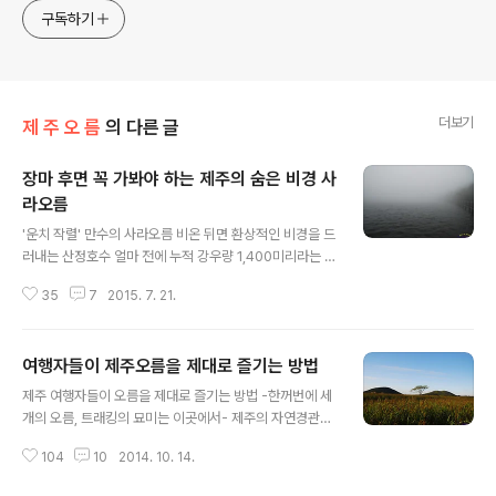
구독하기
더보기
제 주 오 름
의 다른 글
장마 후면 꼭 가봐야 하는 제주의 숨은 비경 사
라오름
글 내용
'운치 작렬' 만수의 사라오름 비온 뒤면 환상적인 비경을 드
러내는 산정호수 얼마 전에 누적 강우량 1,400미리라는 엄
청난 비가 한라산에 내렸습니다. 한라산 정상 백록담은 물
35
7
2015. 7. 21.
론이고 산정화구호를 이루고 있는 몇 개의 오름, 그리고 물
이 흐르고 있는 계곡 곳곳에는 지금도 힘찬 물줄기가 흘러
내리고 있습니다. 비의 양이 얼마나 대단한지를 느끼게 해
여행자들이 제주오름을 제대로 즐기는 방법
주는 대목인데요, 비가 그치고 나서 며칠 후 한라산엘 직접
글 내용
올랐습니다. 최근 가장 높은 수위를 보이고 있다는 백록담,
제주 여행자들이 오름을 제대로 즐기는 방법 -한꺼번에 세
그리고 물이 차고 넘친다는 사라오름의 비경을 직접 눈으
개의 오름, 트래킹의 묘미는 이곳에서- 제주의 자연경관을
로 보기 위해서였지요. 하지만 이런 값진 비경을 제대로 보
체험하려는 여행객들이 날로 늘고 있는 것 같습니다. 그중
기위해서는 날씨가 잘 받쳐주어야만 합니다. 제주를 여행
104
10
2014. 10. 14.
에서도 오름은 제주의 속살과 아름다움을 직접 느낄 수 있
해 보신 분들이라면 잘 아시겠지만 제주도, 특히 한라산은
는 대표적인 관광자원이라는 생각입니다. 하지만 제주오름