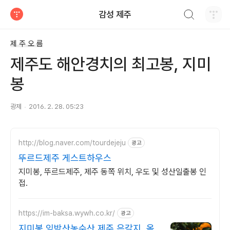
검색하기
감성 제주
티스토리
제 주 오 름
제주도 해안경치의 최고봉, 지미
봉
광제
2016. 2. 28. 05:23
http://blog.naver.com/tourdejeju
광고
뚜르드제주 게스트하우스
지미봉, 뚜르드제주, 제주 동쪽 위치, 우도 및 성산일출봉 인
접.
https://im-baksa.wywh.co.kr/
광고
지미봉 임박산농수산 제주 은갈지, 옥