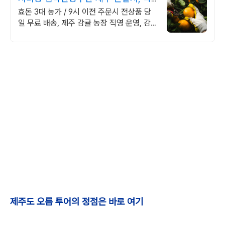
돔 판매
효돈 3대 농가 / 9시 이전 주문시 전상품 당
일 무료 배송, 제주 감귤 농장 직영 운영, 감
귤, 레드향, 천혜향, 한라봉, 황금향, 카라향
등
제주도 오름 투어의 정점은 바로 여기