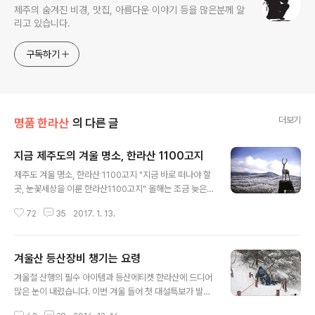
제주의 숨겨진 비경, 맛집, 아름다운 이야기 등을 많은분께 알
리고 있습니다.
구독하기
더보기
명품 한라산
의 다른 글
지금 제주도의 겨울 명소, 한라산 1100고지
글 내용
제주도 겨울 명소, 한라산 1100고지 "지금 바로 떠나야 할
곳, 눈꽃세상을 이룬 한라산1100고지" 올해는 조금 늦은
감이 있지만, 겨울철에 눈꽃이 나뭇가지에 내려앉는 시기
72
35
2017. 1. 13.
만 되면 사람들이 몰리는 곳이 바로 한라산 1100고지입니
다. 등산로를 따라 한라산에 올라 겨울 백미인 눈꽃을 볼 수
있으면 더 없이 좋겠지만, 시간이 없고 등산을 싫어하는 분
겨울산 등산장비 챙기는 요령
들은 한라산 눈꽃을 구경할 수 있는 곳으로 1100고지를 주
글 내용
저하지 않습니다. 요즘 한라산 1100고지가 정말 볼만합니
겨울철 산행의 필수 아이템과 등산에티켓 한라산에 드디어
다. 밤과 아침저녁으로 기온이 뚝 떨어지면서 눈꽃이 나뭇
많은 눈이 내렸습니다. 이번 겨울 들어 첫 대설특보가 발효
가지에 내려앉아 환상적인 풍경을 만들어 내고 있기 때문
되어 백록담으로 향하는 발길이 통제되었는데요, 지금부터