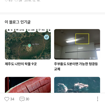
입니다. 또 다시 기온이 따뜻해지면 언제 그랬냐는 듯이 눈
63
28
2016. 12. 16.
본격적인 설산 산행이 이어질 것으로 보입니다. 한라산은
꽃이 사라지겠지만, 당분간은 이런 모습을 볼 수 있을 것 같
지금 눈이 쌓이면 보통 3월 중순까지, 최소한 2월말까지는
네요. 그런데 같은 ..
설경을 간직하고 있는 경우가 많습니다. 때문에 많은 사람
들이 지금보다 더 한라산을 찾을 건데요, 겨울철의 한라산
은 많은 위험이 도사리고 있습니다. 우리나라에서는 가장
이 블로그 인기글
따뜻한 남쪽 지방에 있다하여 그 위험성을 간과하는 분들
이 많은데요, 제주도의 산간지방은 전국 어디와 비교해도
떨어지지 않을 정도로 눈이 자주 내리고 산에는 눈이 많이
쌓여 있습니다. 그만큼 겨울에 한라산을 찾는 분들은 준비
를 철저히 해야 한다는 것입니다. 제가 제..
제주도 나만의 락풀 9곳
주부들도 5분이면 가능한 형광등
교체
34
30