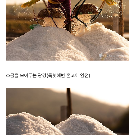
소금을 모아두는 광경(독렛해변 혼코이 염전)