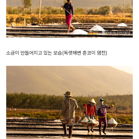
소금이 만들어지고 있는 모습(독렛해변 혼코이 염전)