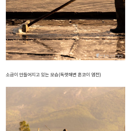
소금이 만들어지고 있는 모습(독렛해변 혼코이 염전)