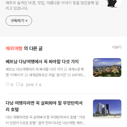
제주의 숨겨진 비경, 맛집, 아름다운 이야기 등을 많은분께 알
리고 있습니다.
구독하기
더보기
해외여행
의 다른 글
베트남 다낭여행에서 꼭 봐야할 다섯 가지
글 내용
베트남 다낭여행에서 꼭 봐야할 다섯 가지 ☑ 세계6대 해
변 '미케비치' ☑ 세계문화유산 마을 '호이안' ☑ 68미터
해수관음상의 '영흥사' ☑ 골든브릿지와 프랑스 마을의 '바
11
0
2019. 7. 4.
나산국립공원' ☑ 베트남 마지막 왕조의 숨결 '후에' 건기에
다가 40도를 육박하는 기온, 몸으로 느낄 수 있는 기온이
무려 42~43도, 이 정도면 거의 아프리카 수준 아닌가요?
다낭 여행자라면 꼭 살펴봐야 할 무엉탄럭셔
요즘의 베트남 다낭의 날씨입니다. 갈까 말까 망설이다가
다녀오긴 했는데요, 막상 가보니 또 새로운 환경에 빠르게
리 호텔
글 내용
적응이 가능한 동물이 인간인거 같아요. 어느 정도는 예상
다낭 여행자라면 꼭 살펴봐야 할 무엉탄럭셔리 호텔 “가성
을 해서 그런지 염려했던 정도는 아니었습니다. 남북으로
비 만점의 5성급 호텔” 얼마 전에 다녀온 다낭여행, 베트남
길게 이어진 베트남에서 딱 중부에 위치한 다낭은 베트남