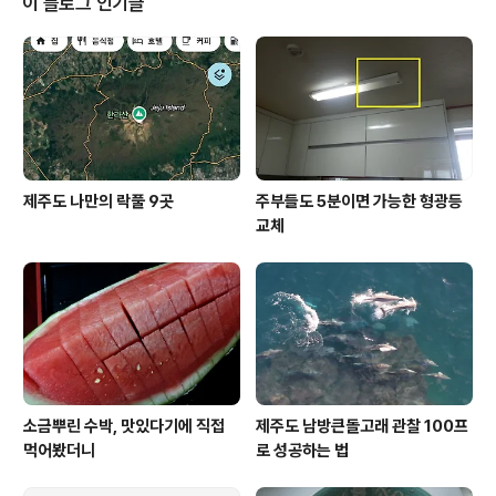
이 블로그 인기글
심지를 조금만 벗어나면 쉽게 목격할 수 있는 풍경들입니
다. 그렇다면 어디를 어떻게 가야 이런 풍경들을 만날 수 있
을까요? 제가 일 년 사이에 두번이나 다녀 온 나트랑 지역
을 중심으로 염전의 모습을 소개할까 합니다. 지난해와 올
해 같은 지역을 다녀왔습니다. 가보..
제주도 나만의 락풀 9곳
주부들도 5분이면 가능한 형광등
교체
소금뿌린 수박, 맛있다기에 직접
제주도 남방큰돌고래 관찰 100프
먹어봤더니
로 성공하는 법