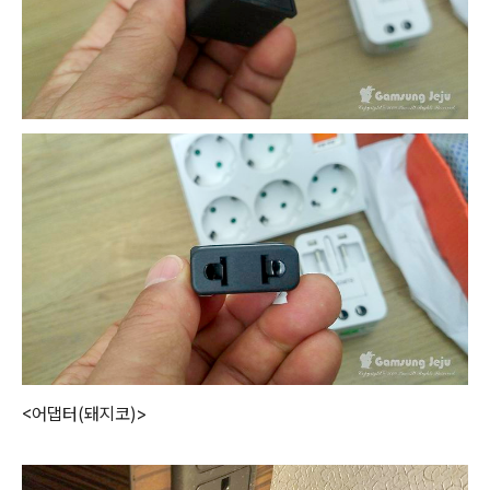
<어댑터(돼지코)>