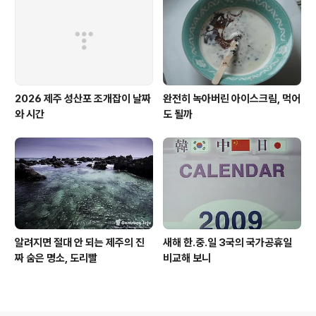
2026 제주 성산포 조개잡이 날짜
완전히 녹아버린 아이스크림, 먹어
와 시간
도 될까
알려지면 절대 안 되는 제주의 진
새해 한.중.일 3국의 국가공휴일
짜 숨은 명소, 도리빨
비교해 보니