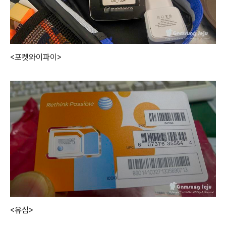
<포켓와이파이>
<유심>