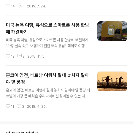
은 여러 번 가봤지만 다낭은 이번이 처음이었습니다. 역시
전쟁의 격전지로서 남베트남을 지원한 미군 해병대가 처음
14
1
2019. 7. 24.
소문대로 베트남에서 빼놓을 수 유명한 관광도시라는 것을
상륙한 곳이기도 하고, 전..
다낭에 도착하자마자 한 눈에 알 수 있었습니다. 물론 그 중
심에는 한국인들이 있습니다. 도심 중심부에는 코리아타운
미국 뉴욕 여행, 유심으로 스마트폰 사용 한방
이 형성되어 있을 정도로 한국인 체류자들이 많고 그에 걸
맞게 한국인 관광객들이 아주 많습니다. 때문에 대부분의
에 해결하기
글 내용
관광지와 식당에는 한국어 안내판들이 걸릴 정도로 소통을
미국 뉴욕 여행, 유심으로 스마트폰 사용 한방에 해결하기
하는데 아무런 문제가 없는 곳이 다낭이 아닐까합니다. 현
"가장 실속 있고 사용하기 편한 해외 유심" 해외로 여행을
지에서 3박을 체류하면서 이용했던 호텔이 바로 무엉탄럭
떠나시는 분들이 가장 먼저 고민해야 하는 것이 바로 스마
셔리 호텔인데요, 제가 여행을 다니면서 웬만하면 숙박업
12
2
2018. 11. 5.
트폰 데이터를 어떻게 사용할 것이냐 입니다. 아무런 장치
소에 대한 리뷰는 하지 않는 편인데, 요기 ..
없이 무심코 들고 나갔다가 요금 폭탄을 맞으시는 것보단
미리 여행을 떠나기 전에 어떤 것이 좋은지 살펴볼 필요가
혼코이 염전, 베트남 여행시 절대 놓치지 말아
있다는 것입니다. 먼저 해외에서 데이터를 사용하는 방법
으로는 크게 세 가지로 나눌 수 있습니다. 첫 째, 해당 통신
야 할 풍경
글 내용
사를 이용하여 로밍데이터를 이용하는 방법입니다. 두 번
혼코이 염전, 베트남 여행시 절대 놓치지 말아야 할 풍경 베
째, 현지 통신사가 제공하는 유심칩을 구입하여 사용하는
트남의 가장 큰 매력은 우리나라에선 찾아볼 수 없는 때묻
방법입니다. 세 번째, 포켓와이파이를 구입하여 사용하는
지 않은 소박한 풍경을 볼 수 있다는 것입니다. 개인적으로
방법입니다. 모두가 장단점이 있는데요, 하루나 이틀 정도
11
3
2018. 4. 26.
넓은 평야에서 소들이 쟁기를 끌고 밭을 가는 모습과 볕이
해외에 머무는 정도라면 통신사의 정..
쏟아지는 염전에서 작업을 하는 베트남 사람들의 모습입니
다. 모두가 과거 우리나라에서도 쉽게 볼 수 있었지만 이제
는 보기 힘든 광경들입니다. 베트남 또한 급격한 발전으로
인하여 이러한 모습들이 많이 사라지고 있는 추세지만 도