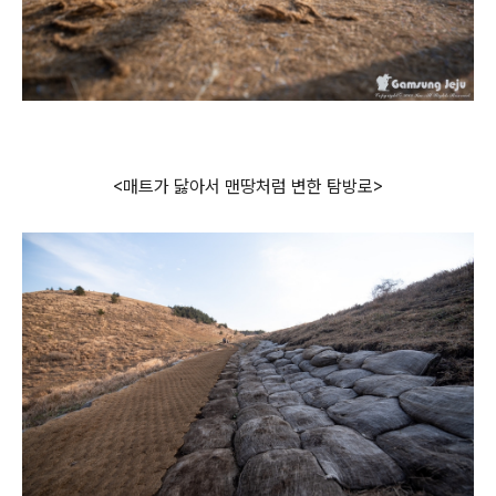
<매트가 닳아서 맨땅처럼 변한 탐방로>