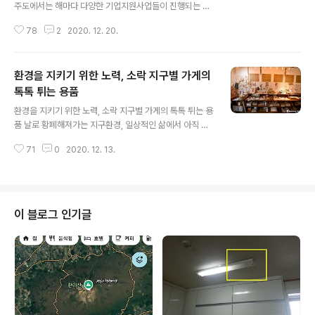
주도에서는 해마다 다양한 기업지원사업들이 진행되는 것
을 볼 수 있는데요, 특히나 제주의 농산물을 활용한 사업들
78
2
2020. 12. 20.
이 각광을 받고 있고 이에 따른 기업지원 그리고 기업들이
생산한 제품을 원활히 판매될 수 있도록 홍보까지 적극적
으로 지원되는 것을 볼 수 있습니다. ‘고부가가치 식품소재
환경을 지키기 위한 노력, 소락 지구별 가게의
개발 및 실용화 지원사업’도 그중에 하나인데요, 올해 초에
참가기업을 모집하고 접수를 받아 심사를 한 끝에 지원업
톡톡 튀는 용품
글 내용
체가 5개 업체가 선정이 되었고, 이 업체에 대한 지원사업
환경을 지키기 위한 노력, 소락 지구별 가게의 톡톡 튀는 용
이 이뤄졌습니다. 제주지역 식품산업의 경쟁력 강화와 함
품 날로 황폐해져가는 지구환경, 일상적인 삶에서 아직 피
께 고부가가치 식품산업의 육성을 위해 제주 농산물을 활
부로 느끼지 못하는 사람들이 많지만 아주 빠른 시간 안에
용한 제품을 개발하고 제주테크노파크 생물종다양성연구
71
0
2020. 12. 13.
우리의 생명을 위협할 것이고, 인류는 이에 대응해서 새로
소에서는 연구 성과의 제품 실용화를 지원해주는 것이 골
운 환경에 도전하고 적응해나가야 할 것입니다. 모든 삶의
자..
중심은 친환경으로 갈 수밖에 없다는 것입니다. 며칠 전 제
주도에 있는 한 매장은 찾았는데요, 이곳에서 아주 깊은 감
동을 받았습니다. 일상 속에서 배출되는 쓰레기를 최소화
이 블로그 인기글
하고 줄여나가기 위한 노력, 자신의 소비와 생산이 사회, 환
경 등 넓은 범위에서 어떠한 영향을 주는지 깊이 생각하고
책임감 있게 소비하고 또한 재사용하는 지속 가능한 삶을
추구하자는 뜻의 ‘제로웨이스트’. 꿋꿋하게 그것을 실천해
가는 곳입니다. 비싼 생리대를 ..