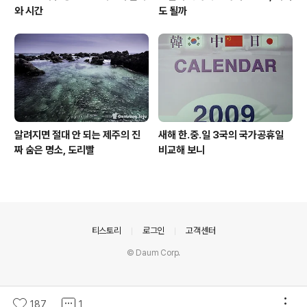
와 시간
도 될까
알려지면 절대 안 되는 제주의 진
새해 한.중.일 3국의 국가공휴일
짜 숨은 명소, 도리빨
비교해 보니
의안내
티스토리
로그인
고객센터
© Daum Corp.
187
1