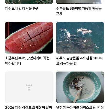
제주도 나만의 락풀 9곳
주부들도 5분이면 가능한 형광등
교체
소금뿌린 수박, 맛있다기에 직접
제주도 남방큰돌고래 관찰 100프
먹어봤더니
로 성공하는 법
2026 제주 성산포 조개잡이 날짜
완전히 녹아버린 아이스크림, 먹어