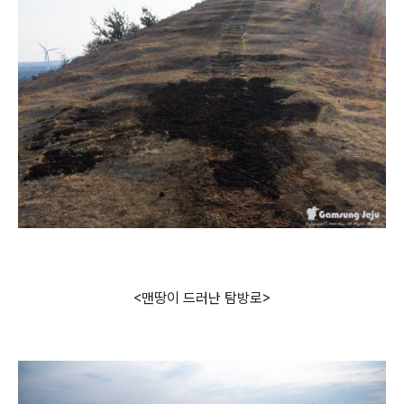
<맨땅이 드러난 탐방로>