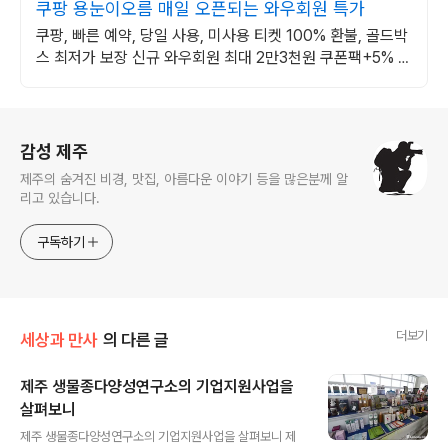
쿠팡 용눈이오름 매일 오픈되는 와우회원 특가
쿠팡, 빠른 예약, 당일 사용, 미사용 티켓 100% 환불, 골드박
스 최저가 보장 신규 와우회원 최대 2만3천원 쿠폰팩+5% 추
가적립 혜택! 여행도 이제 쿠팡에서!
로그 정보
감성 제주
제주의 숨겨진 비경, 맛집, 아름다운 이야기 등을 많은분께 알
리고 있습니다.
구독하기
더보기
세상과 만사
의 다른 글
제주 생물종다양성연구소의 기업지원사업을
살펴보니
글 내용
제주 생물종다양성연구소의 기업지원사업을 살펴보니 제