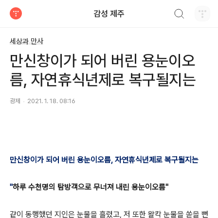
검색하기
감성 제주
티스토리
세상과 만사
만신창이가 되어 버린 용눈이오
름, 자연휴식년제로 복구될지는
광제
2021. 1. 18. 08:16
만신창이가 되어 버린 용눈이오름, 자연휴식년제로 복구될지는
"
하루 수천명의 탐방객으로 무너져 내린 용눈이오름"
같이 동행했던 지인은 눈물을 흘렸고, 저 또한 왈칵 눈물을 쏟을 뻔