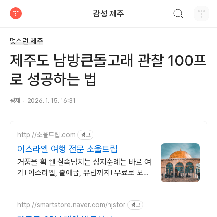
검색하기
감성 제주
티스토리
멋스런 제주
제주도 남방큰돌고래 관찰 100프
로 성공하는 법
광제
2026. 1. 15. 16:31
http://소울트립.com
광고
이스라엘 여행 전문 소울트립
거품을 확 뺀 실속넘치는 성지순례는 바로 여
기! 이스라엘, 출애굽, 유럽까지! 무료로 보내
드리는 이스라엘 연수단 1차 모집중!
(~6/30)
http://smartstore.naver.com/hjstor
광고