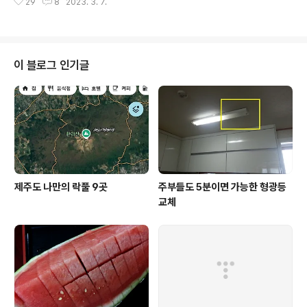
이 개화를 하려면 조금 더 있어야 할 것 같고요, 지금은 유
29
8
2023. 3. 7.
숲을 이루고 있어서 마치 동남아의 유명한 휴양지에 온 듯
채꽃이 여행객들의 발길을 붙들고 있다고 보면 됩니다. 피
한 착각을 일으키는 곳, 이곳이 바로 상가리야자숲입니다.
고 금방 떨어져버리는 벚꽃에 비해 유채..
상가리야자숲은 그동안 제주도의 여행지에 식상한 사람들
에겐 이색적인 볼거리라고 할 수 있는데요, 제주도에 산재
한 숲속과 숲길 여행지와는 또 다른 느낌이 드는 곳이며, 애
이 블로그 인기글
월읍의 중산간에 위치해 있고 차량으로 접근이 용이한 곳
이라 남녀노소 누구나 쉽게 둘러 볼 수 있는 장점이 있습니
다. 처음에는 입장료가 없이 누구나 드나들 수 있었는데요
이제는 5천 원이라는 입장료를 받고 있습니다. 상가리야자
숲 입구에는 간이 매표소가 설치되어 있는데..
제주도 나만의 락풀 9곳
주부들도 5분이면 가능한 형광등
교체