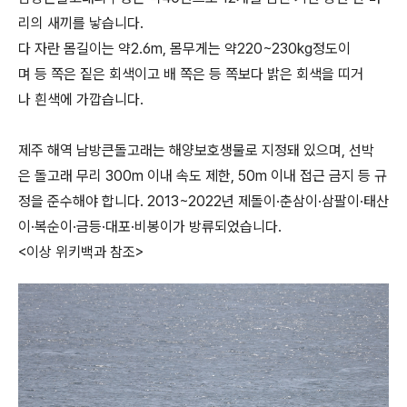
리의 새끼를 낳습니다.
다 자란 몸길이는 약2.6m, 몸무게는 약220~230kg정도이
며 등 쪽은 짙은 회색이고 배 쪽은 등 쪽보다 밝은 회색을 띠거
나 흰색에 가깝습니다.
제주 해역 남방큰돌고래는 해양보호생물로 지정돼 있으며, 선박
은 돌고래 무리 300m 이내 속도 제한, 50m 이내 접근 금지 등 규
정을 준수해야 합니다. 2013~2022년 제돌이·춘삼이·삼팔이·태산
이·복순이·금등·대포·비봉이가 방류되었습니다.
<이상 위키백과 참조>