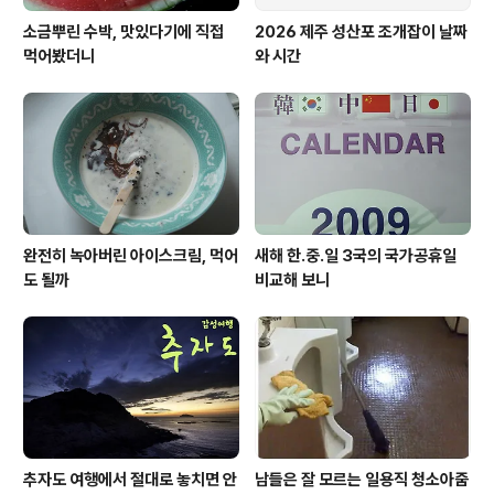
소금뿌린 수박, 맛있다기에 직접
2026 제주 성산포 조개잡이 날짜
먹어봤더니
와 시간
완전히 녹아버린 아이스크림, 먹어
새해 한.중.일 3국의 국가공휴일
도 될까
비교해 보니
추자도 여행에서 절대로 놓치면 안
남들은 잘 모르는 일용직 청소아줌