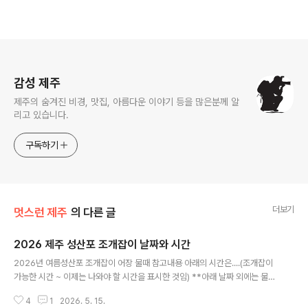
로그 정보
감성 제주
제주의 숨겨진 비경, 맛집, 아름다운 이야기 등을 많은분께 알
리고 있습니다.
구독하기
더보기
멋스런 제주
의 다른 글
2026 제주 성산포 조개잡이 날짜와 시간
글 내용
2026년 여름성산포 조개잡이 어장 물때 참고내용 아래의 시간은....(조개잡이
가능한 시간 ~ 이제는 나와야 할 시간을 표시한 것임) **아래 날짜 외에는 물빠
짐이 약해서 조개잡이가 어렵습니다.*** 7물, 8물이 물빠짐이 가장 좋아서 오
4
1
2026. 5. 15.
랜시간 가능하고, 그 외(4물, 5물, 6물, 9물, 10물 등)는 물빠짐이 다소 덜하다