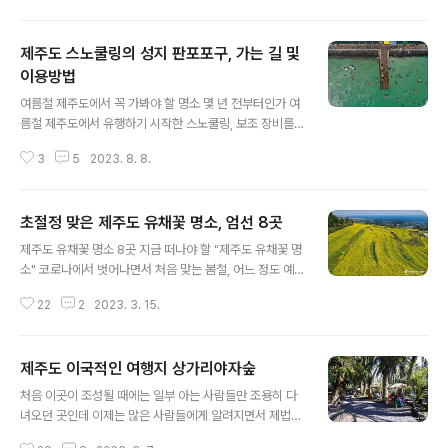
느낄수 있습니다.5월16일(토)7물 12:00~17:005월17일(일)8물 13:30~1
9:005월18일(월)9물 15:30~19:305월19일(화)10물 16:00~20:005월2
제주도 스노쿨링의 성지 판포포구, 가는 길 및
0일(수)11물 18:00~20:005월28일(목)4물 12:00~15:005월29일(금)5
물 12:30~16:005월30일(토)6물 13:00~16:305월31일(일)7물 14:00~1
이용방법
글 내용
7:006월1일..
여름철 제주도에서 꼭 가봐야 할 명소 몇 년 전부터인가 여
름철 제주도에서 유행하기 시작한 스노쿨링, 보조 장비를
착용하고 물속을 수영하면서 바다 밑 신비로운 광경들을
3
5
2023. 8. 8.
관찰하는 물놀이인데요, 과거에는 동남아 휴양지 바다에서
나 즐길 수 있던 것을, 이제는 국내 바닷가 어디서든지 쉽게
볼 수 있게 되었습니다. 물론 국내에서는 뚜렷한 사계절로
초절정 맞은 제주도 유채꽃 명소, 엄선 8곳
인해 여름철에 국한되어 있긴 하지만, 여름철에 정말 흔한
글 내용
광경이 되어버렸습니다. 스노쿨링 마니아들이 찾아 놓은
제주도 유채꽃 명소 8곳 지금 떠나야 할 "제주도 유채꽃 명
명소들은 금방 소문이 나서 피서객들이 몰리기 시작하는데
소" 코로나에서 벗어나면서 처음 맞는 봄철, 어느 정도 예
요, 스노쿨링 명소는 제주도에 아주 많다고 볼 수 있습니다.
상은 되었지만 따뜻한 날씨를 보이면서 제주도를 찾는 분
그중에서도 가장 소문난 성지는 바로 서귀포시에 있는 황
22
2
2023. 3. 15.
들이 부쩍 늘었습니다. 때마침 봄꽃이 만발하는 시기입니
우지 해안인데요, 안타깝게도 올해부터 황우지 해안은 출
다. 지난 주말에는 일부러 제주도 곳곳을 돌아봤는데요, 제
입이 금지되었습니다. 날카로운 바위 지대가..
주도의 유명한 유채꽃 명소에는 유채꽃들이 활짝피어 최절
제주도 이국적인 여행지 상가리야자숲
정기를 맞고 있다는 생각이 듭니다. 의도했든 안했든, 지금
글 내용
이 시기에 제주도를 찾아온 분들에겐 최고의 볼거리를 선
처음 이곳이 조성될 때에는 일부 아는 사람들만 조용히 다
사하고 있다는 느낌인데요, 제주도는 유채꽃 외에도 봄의
녀오던 곳인데 이제는 많은 사람들에게 알려지면서 제법
전령사라고 할 수 있는 벚꽃 명소들이 아주 많은데요, 벚꽃
유명한 곳으로 변해가고 있네요. 수십 년 된 야자수 나무가