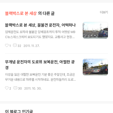
더보기
블랙박스로 본 세상
의 다른 글
블랙박스로 본 세상, 꼴불견 운전자, 어떡하나
글 내용
얌체운전도 모자라 불붙은 담배꽁초까지 투척 어젯밤 MB
C뉴스데스크에서 보도되기도 했었지요. 교통사고 현장이
생생하게 담긴 블랙박스를 보니 정말 정신이 번쩍 나더군
1
32
2011. 11. 27.
요. 요즘 들어 블랙박스가 교통사고를 줄이는데 톡톡한 효
과를 내고 있다는 얘기가 들립니다. 영상을 보고나면 왜 안
전운전을 해야 하는지 운전자들에게 경각심을 일깨워 주는
무개념 운전자의 도로위 보복운전, 아찔한 광
것 같습니다. 도로를 달리다 보면 기본적인 상식으로는 도
저히 이해할 수 없는 황당한 경우를 자주 보게 되는데요, 기
경
글 내용
본적으로 준수해야 할 법규도 그렇지만 운전자들끼리도 서
이성을 잃은 아찔한 보복운전 기분 좋은 주말인데, 조금은
로 간에 지켜야할 보이지 않는 예의도 반드시 필요합니다.
무거운 내용으로 하루를 시작하네요. 운전자들끼리 도로위
혼자만 사는 세상이 아니라는 겁니다. 아주 쉽게 볼 수 있는
에서 신경전을 벌이다가 결국에는 앙갚음을 하는 이른바
예로..... 야간에 마주 오는 차량이 있는데도 헤드라이트를
2
30
2011. 10. 30.
보복운전이 도를 넘고 있다는 언론보도를 종종 접하게 되
하이빔으로 운전한다든가.... 뒤 따..
는데요. 실제로, 주먹만 휘두르지 않았지, 운전자들끼리 치
고받고, 대단한 신경전을 목격했답니다. 시내의 한적한 변
두리를 주행할 때 블랙박스에 잡힌 영상을 편집했습니다.
편도1차선의 조그마한 교차로. 앞서가던 은색계열의 승용
이 블로그 인기글