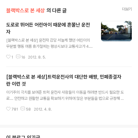
더보기
블랙박스로 본 세상
의 다른 글
도로로 뛰어든 어린아이 때문에 혼쭐난 운전
자
글 내용
[블랙박스로 본 세상] 운전자 감담 서늘케 했던 어린이의
무분별 행동 여름 휴가철에는 평상시보다 교통사고가 4.
9%나 증가한다는 소식을 얼마 전에 들은 것 같은데요, 이
1
16
2012. 8. 5.
중에서 가장 많은 연령대는 열 살 미만의 어린아이라고 합
니다. 평상시보다 무려 33%나 많은 사고가 도로위에서 발
생한다고 합니다. 무엇 때문일까요. 이는 휴가철을 맞아 휴
[블랙박스로 본 세상]트럭운전사의 대단한 배짱, 민폐종결자
가를 떠나는 차량이 증가한 원인도 있겠지만 방학을 맞은
어린아이들이 도로 위에서 무분별하게 뛰어놀다 사고가 나
란 이런 것
글 내용
는 경우도 많을 것이라 보여 집니다. 실제로 어제 오후 도로
이기주의 극치를 보여준 트럭 운전사 사람들이 이동을 하려면 반드시 필요한 도
위를 차를 몰고 가다가 깜짝 놀라는 광경을 목격하고 말았
로.... 안전하고 원활한 교통을 확보하기 위하여 많은 부분들을 법으로 규정해 놓
답니다. 인도에서 놀던 어린이가 갑자기 차도로 뛰어드는
고 있지만 그 중에서도 유턴에 관한 규정만큼은 전적으로 운전자의 편의를 염두
바람에 도로 위를 달리던 운전자가 급정거를 하는 상황이
781
58
2012. 4. 8.
에 둔 규정이라고 저는 생각합니다. 오히려 유턴 차량들로 인해 교통흐름이 엉
그대로 블랙박스에 담겼는데요, 자동차..
키는 경우를 자주 보아왔기 때문이지요. 그런데 이렇게 운전자의 편의를 위해
만들어 놓은 유턴지역에서 규정을 무시한 불법 유턴은 간혹 대형 사고를 유발하
기도 하지만 정상적으로 운행을 하는 많은 운전자들에게 적잖은 민폐를 끼치기
도 한답니다. 며칠 전에는 제 차량의 블랙박스에 황당한 트럭 한 대가 잡혔습니
이 블로그 인기글