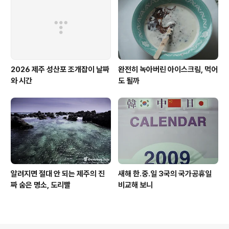
2026 제주 성산포 조개잡이 날짜
완전히 녹아버린 아이스크림, 먹어
와 시간
도 될까
알려지면 절대 안 되는 제주의 진
새해 한.중.일 3국의 국가공휴일
짜 숨은 명소, 도리빨
비교해 보니