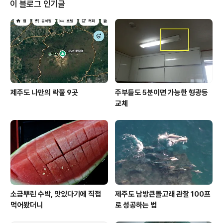
시원하게 샤워를 하고나면 몇 시간은 견딜 수 있으니 말입
이 블로그 인기글
니다. 며칠 전에는 욕실에서 샤워를 하다 보니 바닥 배수구
가 막혀 물이 내려가질 않는 겁니다. 배수구 청소를 한지가
좀 오래되긴 했지만 거품이 내려가지 않을 정도로 막힌 것
을 보니 근래 들어 자주 사용하긴 했나봅니다. 화장실 변기
나 세면대 배수구 또는 이렇게 욕실바..
제주도 나만의 락풀 9곳
주부들도 5분이면 가능한 형광등
교체
소금뿌린 수박, 맛있다기에 직접
제주도 남방큰돌고래 관찰 100프
먹어봤더니
로 성공하는 법