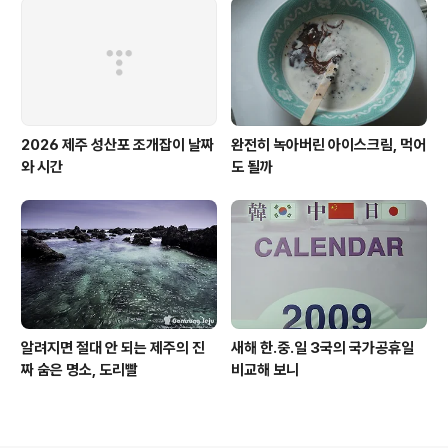
2026 제주 성산포 조개잡이 날짜
완전히 녹아버린 아이스크림, 먹어
와 시간
도 될까
알려지면 절대 안 되는 제주의 진
새해 한.중.일 3국의 국가공휴일
짜 숨은 명소, 도리빨
비교해 보니