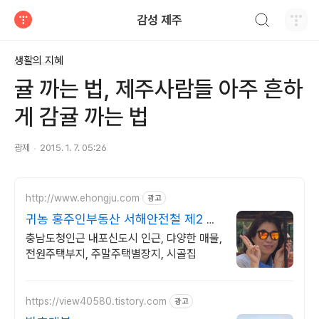
검색하기
감성 제주
티스토리
생활의 지혜
귤 까는 법, 제주사람들 아주 흔하
게 감귤 까는 법
광제
2015. 1. 7. 05:26
http://www.ehongju.com
광고
귀농 홍주인부동산 서해안전철 제2 수
도권 홍성
충남도청인근 내포신도시 인근, 댜양한 매물,
전원주택부지, 주말주택별장지, 시골집
https://view40580.tistory.com
광고