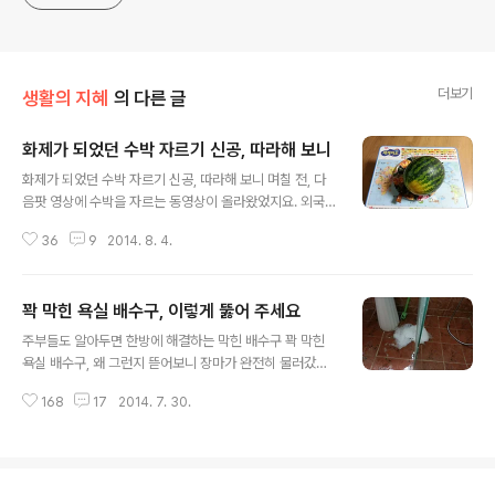
더보기
생활의 지혜
의 다른 글
화제가 되었던 수박 자르기 신공, 따라해 보니
글 내용
화제가 되었던 수박 자르기 신공, 따라해 보니 며칠 전, 다
음팟 영상에 수박을 자르는 동영상이 올라왔었지요. 외국
남성이 수박을 아주 독특한 방법으로 한꺼번에 자르는 영
36
9
2014. 8. 4.
상이었는데요, 수박화채를 만들어 먹을 때 아주 편하겠더
라구요. 그런데 그 방법을 가만히 그리 쉽지만은 않을 듯,
내공도 내공이지만 위험한 칼을 다루는 일이고, 또한 손놀
꽉 막힌 욕실 배수구, 이렇게 뚫어 주세요
림도 아주 기민해야 가능한 일처럼 보였습니다. 때마침 집
글 내용
에서 아이들이 그 영상을 보고는 그대로 잘라서 수박화채
주부들도 알아두면 한방에 해결하는 막힌 배수구 꽉 막힌
를 만들어 먹자는 것입니다. 실수를 없애기 위해 한번 더 영
욕실 배수구, 왜 그런지 뜯어보니 장마가 완전히 물러갔다
상을 보고는 그리 어렵지만은 않아 보였습니다. 분명 신공
는 소식입니다. 동시에 이제부터는 본격적인 무더위가 시
인 듯 보였으나 한번 해보기로 하였습니다. 너무 큰 수박이
168
17
2014. 7. 30.
작된다는 얘기이기도 합니다. 사실, 견디기 힘든 무더위는
면 다루기가 불편할 것 같아 적당히 아담한 녀석으로 골라
장마철 습한 날씨에 더욱 극성을 부리기도 하는데요, 냉방
서 구입을 했습니다. 우선 절반으로 자릅니..
기구로 더위를 해결하는 것도 한계가 있습니다. 때문에 하
루에도 수차례 샤워를 하게 되는 요즘, 그나마 찬물로 한번