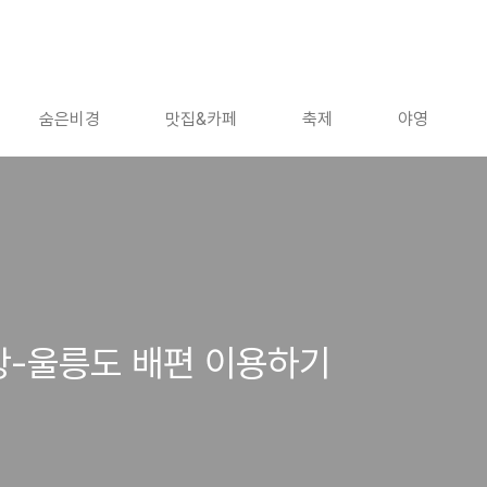
숨은비경
맛집&카페
축제
야영
항-울릉도 배편 이용하기