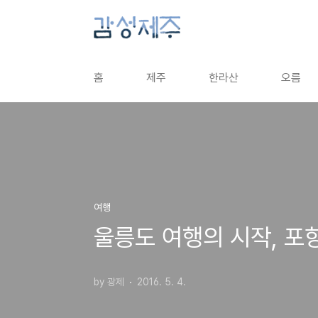
본문 바로가기
홈
제주
한라산
오름
여행
울릉도 여행의 시작, 포
by 광제
2016. 5. 4.