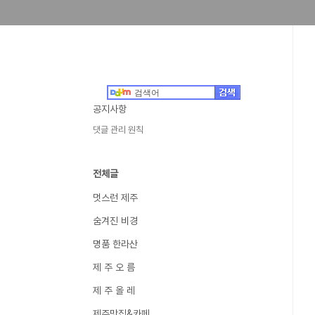
공지사항
댓글 관리 원칙
전체글
멋스런 제주
숨겨진 비경
명품 한라산
제 주 오 름
제 주 올 레
제주맛집&카페