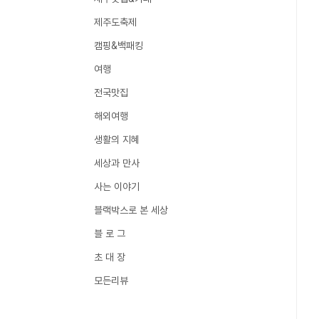
제주도축제
캠핑&백패킹
여행
전국맛집
해외여행
생활의 지혜
세상과 만사
사는 이야기
블랙박스로 본 세상
블 로 그
초 대 장
모든리뷰