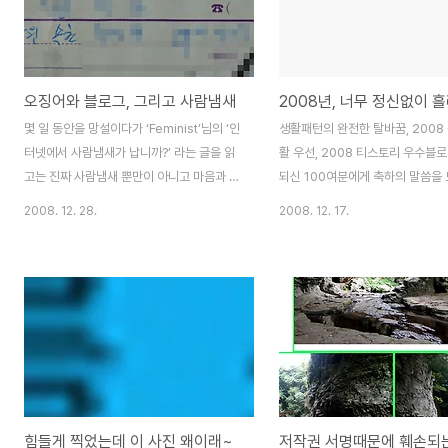
와 같은 시민기자 모델을 어떻게 블로그로 연
계할 수 있을까 하는 것이었다”고 말했다. 그
는 “어떤 블로거도 블로그에 뉴스를 쓴다는
인식이 없었던 상태여서 프리랜서·통신원들
오징어와 블로그, 그리고 사람냄새
을 일일이 만나며 ‘블로거뉴스’라는 ‘새로운
뉴스’를 인지하도록 했다”고 초기 도입 과정
몇 일 동안을 망설이다가 ‘Feminist’님의 ‘인
생활패턴의 완전한 탈바꿈, 2008
을 설명했다. 당시 그는 ‘블로거 뉴스’가 기존
터넷에서 사람냄새가 납니까?’ 라는 글을 읽
활 우선, 2008 티스토리 우수블
시민기자 모..
고는 진짜 사람냄새 뿐만이 아니고 마음과 정
되신 100여분에게 축하의 말씀을 
까지도 느낄 수 있는 게 인터넷이라고 말할
평소의 삶 속에서 뿜어져 나오는 열
2008. 12. 28.
2008. 12. 17.
수 있기에 슬그머니 글을 써 봅니다. 무슨 얼
스토리'라는 공간에 쏟아 넣은 정말 
토당토 않는 소리냐 하시겠지만 최소한 저는
무나 흉내낼 수 없는 결과물이라고
마음도 느끼고 정도 느꼈습니다. 강원도는 아
다. 다시한번 큰 박수를 보내드립니
직도 제가 한번도 가보지 못한 지역이기도 합
블로그를 처음 만든지가 1279일째
니다. 남들 다 다녀온 설악산도 구경 못해봤
시에는 블로그란게 무엇인지도 모
습니다. 언젠가 시간이 허락하면 꼭 한번 가
생각없이 만들어 놓기만 하였던 기
고픈 곳이 설악산입니다. 그런데 강원도의 속
다. 작년(2007)에 담배와 작별을
초에서 조그마한 소포가 하나 도착 하였습니
후 열정적으로 매달리기 시작한 것
다. 택배시스템이 아무리 발달하였다고 하더
행이었습니다. 금연에 성공하신 분
힘들게 찍었는데 이 사진 왜이래~
라도 강원도에서 이 곳 제주도면 대한민국 내
구나 겪었을 것입니다. 무료함이 