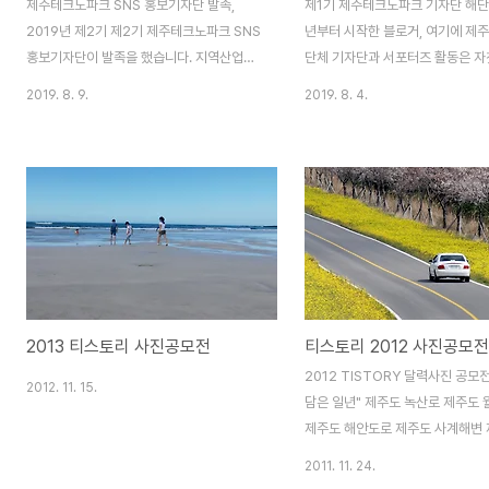
제주테크노파크 SNS 홍보기자단 발족,
제1기 제주테크노파크 기자단 해단
2019년 제2기 제2기 제주테크노파크 SNS
년부터 시작한 블로거, 여기에 제
홍보기자단이 발족을 했습니다. 지역산업육
단체 기자단과 서포터즈 활동은 자
성 거점기관이기도하죠. 제주테크노파크에서
지기 쉬운 블로그에 상당한 동기부
2019. 8. 9.
2019. 8. 4.
홍보기자단을 처음 발족한 것은 지난해부터
던 것이 사실입니다. 많은 단체 중
입니다. 1년간의 임기를 마치고 2기 기자단
칠 전 해단식을 마친 제주테크노파
이 인원도 보강하고 임기도 두 배로 늘려 발
자단은 제주도내 지역산업과 경제
대식을 가졌습니다. 지난해에는 8명으로 출
해 미약하나마 홍보에 도움을 주었
발했는데, 올해는 10명으로 구성되었습니다.
서 아주 의미가 깊었다고 할 수 있습
제주도는 섬이라는 특수성을 가지고 있고 지
촉식을 한 것이 엊그제 같은데 벌써
역이 좁다보니 활동을 하게 된 기자단 면면이
는 시간이 흘렀네요. 지역산업의 
모두 구면들이라 소통과 화합면에서 시너지
보, 스마트 산업과 특화 6차 산업의
효과가 기대되는 것은 물론이고요, 이렇게 구
기업 지원 사업 외에도 용암해수 
2013 티스토리 사진공모전
티스토리 2012 사진공모전
성된 홍보기자단은 앞으로 2년 동안 생생한
등 일반인들에겐 다소 생소한 이슈
제주산업 생태계 정보를 도민들에게 전달하
면서 테크노파크의 존재를 부각시
2012 TISTORY 달력사진 공모
2012. 11. 15.
고, 제주테크노파크의 주요 정책과 기업지원
에서 보람이 있었던 1년이었습니다
담은 일년" 제주도 녹산로 제주도
등을 소개하게 됩니다. 그럼 지금부터는 ..
은 제주 벤처마루 테크노파크 회의
제주도 해안도로 제주도 사계해변 
자암 제주도 한라산 제주도 한라산
2011. 11. 24.
자림로