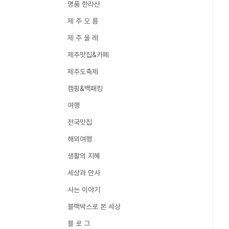
명품 한라산
제 주 오 름
제 주 올 레
제주맛집&카페
제주도축제
캠핑&백패킹
여행
전국맛집
해외여행
생활의 지혜
세상과 만사
사는 이야기
블랙박스로 본 세상
블 로 그