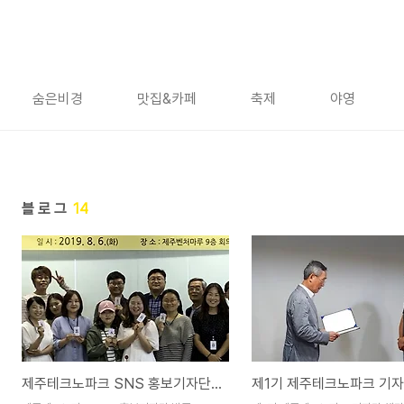
숨은비경
맛집&카페
축제
야영
블 로 그
14
제주테크노파크 SNS 홍보기자단 발족, 2019년 제2기