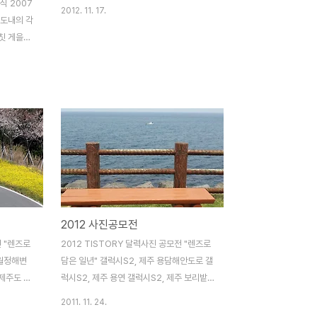
식 2007
2012. 11. 17.
주도내의 각
칫 게을러
여가 되었
에서도 며
크 홍보기
성장을 위
다는 점에
니다. 위
 1년이라
경쟁력 확
 발굴 등
관련 사업
2012 사진공모전
들을 다루
켰다는 점
전 "렌즈로
2012 TISTORY 달력사진 공모전 "렌즈로
. 해단식
 월정해변
담은 일년" 갤럭시S2, 제주 용담해안도로 갤
실에서..
제주도 존
럭시S2, 제주 용연 갤럭시S2, 제주 보리밭
 제주도 비
갤럭시S2, 제주 김녕 해안 갤럭시S2, 제주
2011. 11. 24.
풍차