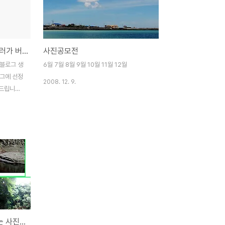
2008년, 너무 정신없이 흘러가 버렸다.
사진공모전
 블로그 생
6월 7월 8월 9월 10월 11월 12월
로그에 선정
2008. 12. 9.
드립니다.
정을 '티
값진, 아
 보여 집니
다. 다음
, 개설당
르고 아무
억이 납니
 고하고 난
이 바로 여
들이면 누
저작권 서명때문에 훼손되는 사진들 안타까워
가장 힘들더