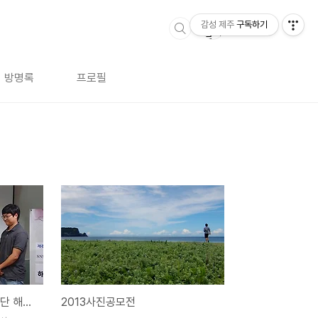
감성 제주
구독하기
방명록
프로필
제1기 제주테크노파크 기자단 해단식
2013사진공모전