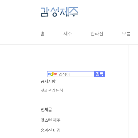
본문 바로가기
홈
제주
한라산
오름
공지사항
댓글 관리 원칙
전체글
멋스런 제주
숨겨진 비경