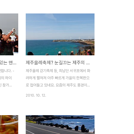
을 드리지
새봄이 왔음을 알리는 봄축제가 제주 전역에
)인 어제,
서 펼쳐지게 됩니다. 천연기념물이며 제주가
답니다. 제
자생지인 왕벚꽃을 비롯하여 유채꽃 그리고
같은 배경
푸른 물결 넘실대는 청보리 축제에 이르기까
이면 화창한
지 약 한달 간 도내 곳곳에서 펼쳐지는 축제
 때는 어
를 소개하려 합니다. 아름답고 화려한 봄꽃의
늘이 도왔는
향연은 4월1일부터 시작됩니다. 대표적인 봄
워진 해안
꽃대축제인 제주왕벚꽃축제와 서사라 문화거
제주 방어축제에서만 볼수 있는 맨손방어잡기
제주올레축제? 눈길끄는 제주의 가을축제 3선
적인 그림
리축제, 그리고 가파도 청보리 축제와 유채꽃
톤 경기가
축제까지 초록과 노랑 그리고 하얀색의 총천
합니다. -
제주올레 걷기축제 등, 최남단 서귀포에서 화
어 내는 것
연색으로 물들여질 겁니다. 대한민국에서 가
제의 하이
려하게 펼쳐져 아주 빠르게 가을의 한복판으
장먼저 만나보는 절정의 제주의 봄 축제는..
친 참가자
로 접어들고 있네요. 요즘의 제주도 풍경이
철에 먹어
그렇습니다. 유난히 파란 가을하늘과 들판에
2010. 10. 12.
쳐지는 방어
서 한가롭게 풀을 뜯는 마소의 풍경들을 보니
 먹어본 방
자연스레 천고마비라는 익숙한 용어가 떠오
. 기름기
릅니다. 제주의 대표 가을풍경 중 하나인 억
쫀득 입안
새의 은빛 물결도 아직은 덜찬 듯 하지만 시
먹어야 한
원한 가을 분위기를 느끼기엔 충분해 보입니