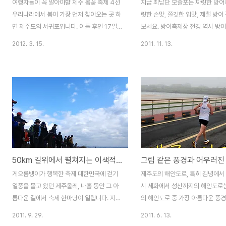
여행자들이 꼭 알아야할 제주 봄꽃 축제 4선
지금 최남단 모슬포는 짜릿한 방어
우리나라에서 봄이 가장 먼저 찾아오는 곳 하
릿한 손맛, 쫄깃한 입맛, 제철 방어
면 제주도의 서귀포입니다. 이틀 후인 17일
보세요. 방어축제장 전경 역시 방
에는 봄의 전령사인 개나리가 올해 처음으로
먹어야 제 맛입니다. 모슬포항에서
2012. 3. 15.
2011. 11. 13.
서귀포에서 꽃망울을 터트린다고 합니다. 때
방어축제에 직접 다녀왔는데, 그곳
를 같이하여 새봄이 왔음을 알리는 봄축제가
본 방어회 맛을 지금도 잊을 수가 없
제주 전역에서 펼쳐지게 되는데요, 천연기념
름기가 좔좔 흐르는 두툼한 살점,
물이며 제주가 자생지인 왕벚꽃을 비롯하여
입안에 감기는 맛, 역시 방어는 제
유채꽃 그리고 초록색 물결의 청보리 축제에
야 한다는 사람들의 말이 틀린 것
이르기까지 약 한달 간 도내 곳곳에서 펼쳐지
없습니다. '제11회 최남단 방어축제
는 축제를 소개해 드리겠습니다. 아름답고 화
10일부터 13일인 오늘까지 4일
려한 봄꽃의 향연은 4월6일부터 본격적으로
열리고 있습니다. 지역축제임에도
시작됩니다. 대표적인 봄꽃대축제인 제주왕
4일간의 대장정으로 치르고 있는걸
50km 길위에서 펼쳐지는 이색적인 제주올레 걷기축제
벚꽃 축제를 시작으로 서사라 문화거리축제,
연 제주를 대표하는 축제라 할 만
그리고 유채꽃 축제와 가파도 청보리 축제까
평일인 첫날부터 정말 많은 사람들
게으름뱅이가 행복한 축제 대한민국에 걷기
제주도의 해안도로, 특히 김녕에서 
지 초록과 노랑 그리고 하얀색의 총천연색으
니다. 최남단 방어축제가 이토록 
열풍을 몰고 왔던 제주올레, 나흘 동안 그 아
시 세화에서 성산까지의 해안도로
로 물들여질 겁니다. 물감을 풀어 놓..
것은 뭐니 뭐니 해..
름다운 길에서 축제 한마당이 열립니다. 지난
의 해안도로 중 가장 아름다운 풍
해에 처음 열렸던 제주올레 걷기축제, 그 여
있는 곳이기도 합니다. 드라이브 
2011. 9. 29.
2011. 6. 13.
흥이 채 가시기도 전에 두 번째를 맞게 되었
은 사람을 받고 있는 곳이기도 하지