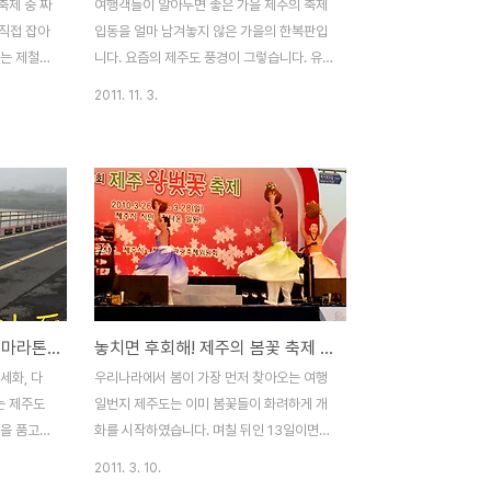
축제 중 짜
여행객들이 알아두면 좋은 가을 제주의 축제
 직접 잡아
입동을 얼마 남겨놓지 않은 가을의 한복판입
어는 제철에
니다. 요즘의 제주도 풍경이 그렇습니다. 유
 펼쳐지는
난히 파란 가을하늘과 들판에서 한가롭게 풀
2011. 11. 3.
에서 먹어
을 뜯는 마소의 풍경들을 보니 자연스레 천고
네요. 기
마비라는 익숙한 용어가 떠오릅니다. 제주의
 쫀득쫀득
대표 가을풍경 중 하나인 억새의 은빛 물결은
철에 먹어
제주의 들판 어디를 가든 쉽게 볼 수 있답니
이 하나도
다. 얼마 전까지만 해도 푸른색 일색이었던
'가 지난
감귤도 이제는 본격적으로 수확하기 시작했
간 화려하게
구요. 지역 여기저기에선 가을 축제를 준비하
 불구하고
는 현수막들도 눈에 띱니다. 가을은 바야흐로
 보면 과
축제의 계절임을 다시 한 번 실감하게 됩니
그림 같은 풍경과 어우러진 마라톤 축제
놓치면 후회해! 제주의 봄꽃 축제 4선
하더군요.
다. 대한민국, 정말 축제가 많은 나라지요. 곳
이 몰렸습
곳에 우후죽순처럼 생겨나는 축제가 사회적
세화, 다
우리나라에서 봄이 가장 먼저 찾아오는 여행
인기가 좋은
인 문제점으로 부각되기도 했었는데요, 제주
는 제주도
일번지 제주도는 이미 봄꽃들이 화려하게 개
도에도 축제가 많기로 둘째가라면 ..
경을 품고
화를 시작하였습니다. 며칠 뒤인 13일이면
코스로도 많
봄의 전령사인 개나리도 서귀포에서 꽃망울
2011. 3. 10.
요. 한번
을 터트릴 것으로 보입니다. 때를 같이하여