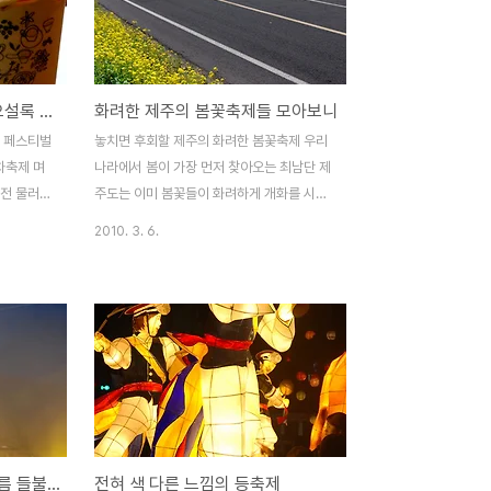
나도 없습니
다. 얼마 전까지만 해도 푸른색 일색이었던
지난 4일부
감귤도 이제는 노릿노릿 제 색을 찾아가고 있
고 있습니
는 모습도 보이구요, 지역 여기저기에선 가을
간의 대장
축제를 준비하는 현수막들도 눈에 띱니다. 가
가족과 함께 할 5월 축제, 오설록 페스티벌
화려한 제주의 봄꽃축제들 모아보니
제주를 대표
을은 바야흐로 축제의 계절임을 다시 한 번
인 첫날부터
실감하게 됩니다. 대한민국, 정말 축제가 많
록 페스티벌
놓치면 후회할 제주의 화려한 봄꽃축제 우리
최남단 방어
은 나라지요. 곳곳에 우후죽순처럼 생겨나는
차축제 며
나라에서 봄이 가장 먼저 찾아오는 최남단 제
축제가 사회적인 문제점으로 부각..
완전 물러갔
주도는 이미 봄꽃들이 화려하게 개화를 시작
즘입니다.
하였습니다. 완연한 봄기운을 품고 새봄이 왔
2010. 3. 6.
울리는 다
음을 알리는 봄꽃들의 축제로 제주가 들썩입
는 것으로
니다. 천연기념물이며 제주가 자생지인 왕벚
 없는 한
꽃을 비롯하여 유채꽃 그리고 푸른 물결 넘실
떠나는 나들
대는 청보리 축제에 이르기까지 3월말부터
실록의 계
약 한달 간 도내 곳곳에서 펼쳐지는 축제를
한 봄의 향
소개하려 합니다. 아름답고 화려한 봄꽃의 향
더없이 행복
연은 이번 달 26일부터 시작됩니다. 대표적
끝이 보이
인 봄꽃대축제인 제주왕벚꽃축제를 시작으로
녹색의 향
가파도 청보리 축제와 유채꽃 축제까지 초록
직접 가본 제주의 정월대보름 들불축제
전혀 색 다른 느낌의 등축제
교감을 마
과 노랑 그리고 하얀색의 총천연색으로 물들