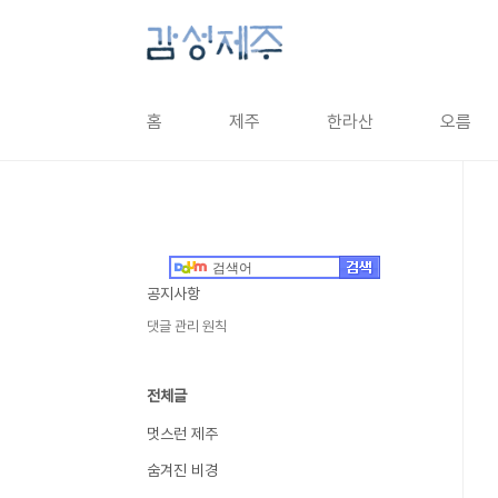
본문 바로가기
홈
제주
한라산
오름
공지사항
댓글 관리 원칙
전체글
멋스런 제주
숨겨진 비경