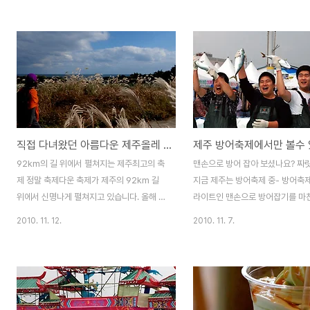
네요. "등산에서는 정상에 오르는 것이 중요
달려본 사람이라면 굳이 따로 설명
하고, 마라톤에서는 얼마나 빨리 완주했느냐
않아도 되는 곳입니다. 일요일(12일
가 중요하지만, 제주올레는 걸어가면서 얼마
바로 그곳에서 마라톤 축제가 열렸
나 많은 추억을 만들었느냐가 중요한 길"이라
주최고의 해안풍경을 간직한 그림 
고 밝힌 서명숙 제주올레 이사장은 "평소 완
속에서 펼쳐진 마라톤 축제, 이왕
주에 목표를 두고 걷던 분들도 이번 축제를
날씨 속이라면 더 없이 좋았겠지만,
통해 다채로운 공연을 즐기며 걷는 과정의 즐
김없이 찾아온 장마철, 그나마 하
거움을 찾게 되기를 희망한다."고 말했습니
지 비가 뚝! 자욱하게 안개에 드리
직접 다녀왔던 아름다운 제주올레 걷기축제
다. 지난해 말미오름에 오른 외국의 축제 참
의 풍경이 오히려 몽환적이고 이색
가자들 제주올레 6코스~9코스, 장장 50km
을 보여주더군요. 제주도에서 마라
92km의 길 위에서 펼쳐지는 제주최고의 축
맨손으로 방어 잡아 보셨나요? 짜릿
에서 펼쳐져 게으를수록 행복한 축제가 바로
열리면 언제나 최고의 호응을 이끌
제 정말 축제다운 축제가 제주의 92km 길
지금 제주는 방어축제 중- 방어축
올레걷기 축제입니다. 이번에 ..
같더군요. 제주풍경도..
위에서 신명나게 펼쳐지고 있습니다. 올해 처
라이트인 맨손으로 방어잡기를 마
음 열리는 '2010제주올레 걷기축제'입니다.
들이 환호하는모습 역시 방어는 제
2010. 11. 12.
2010. 11. 7.
대한민국의 걷기열풍을 몰고 온 제주올레, 오
야 제 맛입니다. 모슬포항에서 펼
롯한 길로 제주도를 한 바퀴 다 잇자면 4분의
축제에 직접 다녀왔는데, 그곳에서
1이 아직 남아있긴 하지만 우리나라 여행의
어회 맛을 지금도 잊을 수가 없네요
패러다임을 바꿔놓은 그 길에서 무려 1만 명
가 좔좔 흐르는 두툼한 살점, 쫀득
이 넘는 참가자들이 조용하고 행복한 축제를
에 감기는 맛, 역시 방어는 제철에 