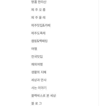
명품 한라산
제 주 오 름
제 주 올 레
제주맛집&카페
제주도축제
캠핑&백패킹
여행
전국맛집
해외여행
생활의 지혜
세상과 만사
사는 이야기
블랙박스로 본 세상
블 로 그