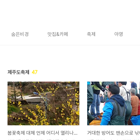
숨은비경
맛집&카페
축제
야영
제주도축제
47
봄꽃축제 대체 언제 어디서 열리나요