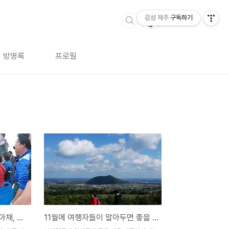
감성 제주
구독하기
방명록
프로필
거대한 방어도 맨손으로 낚아채, 최남단 방어축제
11월에 여행자들이 알아두면 좋을 제주의 축제 3선