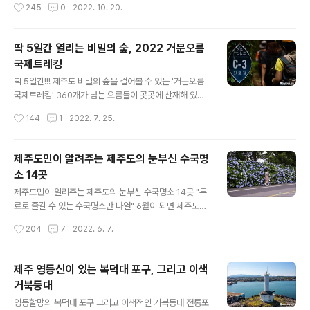
작성시간
245
0
2022. 10. 20.
가을빛 억새로 일렁이는 모습을 보노라면 온갖 잡념이 다
니다 보면 어디서든지 눈에 띠는 것이 바다의 물결처럼 일
사라지고 힐링되는 느낌을 받기 때문입니다..
렁이는 은빛억새입니다. 때론 끝이 보이지 않을 정도로 드
넓게 펼쳐진 억새 군락지가 있다면 소담스럽게 피어나 감
딱 5일간 열리는 비밀의 숲, 2022 거문오름
성을 자극하는 소규모의 억새 풍경 등, 형태도 아주 다양합
국제트레킹
니다. 오늘은 제주도민들이 억새하면 찾아 떠나는 곳이 있
글 내용
는데요, 그곳을 소개하려고 합니다. 대규모 억새 명소로 잘
딱 5일간!!! 제주도 비밀의 숲을 걸어볼 수 있는 '거문오름
알려진 새별오름이나 산굼부리와 같은 모습은 아니지만,
국제트레킹' 360개가 넘는 오름들이 곳곳에 산재해 있는
오름에서 오름으로 이어져 있으면서 제주의 속살과 함께
제주도, 이중에는 특별한 경우를 제외하곤 절대 출입을 해
작성시간
144
1
2022. 7. 25.
가을을 만끽할 수 있는 곳이라 할 수 있습니다. 제주 남동부
서는 안 되는 오름들이 있답니다. 대표적인 곳으로 한라산
에 있는 따라비오름과 함께 갑마장길 그리고..
국립공원 내 보호구역 안에 있는 오름들, 그리고 심각한 훼
손으로 인해 자연적 휴식년제가 필요한 주요 오름들이 있
제주도민이 알려주는 제주도의 눈부신 수국명
는데요, 물찻오름을 비롯하여 송악산, 백약이오름, 도너리
소 14곳
오름, 문석이오름, 용눈이오름 등이 있습니다. 최근 휴식년
글 내용
제 기한이 다된 송악산과 백약이오름 정상부에 대해 각각
제주도민이 알려주는 제주도의 눈부신 수국명소 14곳 "무
휴식년제를 5년, 2년 더 연장하기로 했답니다. 이렇게 탐
료로 즐길 수 있는 수국명소만 나열" 6월이 되면 제주도에
방 자체를 원천 차단하는 곳도 있지만, 사전예약 시스템으
서 가장 사랑받는 꽃이 바로 수국입니다. 제주도의 알려진
작성시간
204
7
2022. 6. 7.
로 철저한 관리 속에 탐방을 허용하는 곳도 있으니 그곳이
수국명소 중 한 곳인 온평 혼인지에는 벌써 수국이 만개하
바로 거문오름입니다. 거문오름은..
여 소문을 듣고 찾아온 사람들을 반기고 있습니다. 실제로
혼인지는 해마다 가장 빨리 개화를 해 왔습니다. 올해는 더
제주 영등신이 있는 복덕대 포구, 그리고 이색
욱 풍성한 모습으로 사랑을 받을 것 같습니다. 코로나로 묶
거북등대
였던 답답함을 털어내듯 많은 사람들이 밖으로 쏟아져 나
글 내용
오고 있는 요즘입니다. 제주도의 이름난 명소에는 어디를
영등할망의 복덕대 포구 그리고 이색적인 거북등대 전통포