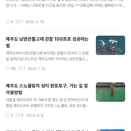
가시면 수영후 단도리하기 편합니다.항상 안전한 물놀이
한 시간 ~ 이제는 나와야 할 시간을 표시한 것임) **아래 날짜 외에는 물빠짐이 약해
되세요..1️⃣행원리 락풀📍구글좌표: 33.5603098, 126.
서 조개잡이가 어렵습니다.*** 7물, 8물이 물빠짐이 가장 좋아서 오랜시간 가능하
8101534🚘주차: 주차장및 도로옆📌체크포인트: 무조건
고, 그 외(4물, 5물, 6물, 9물, 10물 등)는 물빠짐이 다소 덜하다 느낄수 있습니다.5
작성시간
4
1
2026. 5. 15.
간조때2️⃣법환동 락풀📍구글좌..
월16일(토)7물 12:00~17:005월17일(일)8물 13:30~19:005월18일(월)9물 1
5:30~19:305월19일(화)10물 16:00~20:005월20일(수)11물 18:00~20:00
5월28일(목)4물 12:00~15:005월29일(금)5물 12:30~16:005월30일(토)6물
제주도 남방큰돌고래 관찰 100프로 성공하는
13:00~16:305월31일(일)7물 14:00~17:006월1일..
법
글 내용
제주도에서 남방큰돌고래 보시려는 분들이 많아서 그 요령
을 알려드립니다.우선, 제주도에서 서식하는 남방큰돌고래
에 대해서 알고 넘어 갑니다.제주남방큰돌고래는 제주도
작성시간
38
1
2026. 1. 15.
연안에 생활의 터전을 잡은 돌고래로 국제보호종입니다. 2
000년대에 이르러 남방큰돌고래는 큰돌고래와 유전적으
로 구별되는 종으로 인정받았습니다. 남방큰돌고래는 연안
제주도 스노쿨링의 성지 판포포구, 가는 길 및
지역에 정주하는 특성이 있으며, 연안생태계 피라미드의
이용방법
최상위 해양생물로서, 이들의 건강상태와 개체수는 연안생
글 내용
태계의 건강 상태를 판단할 수 있는 중요한 척도로 여겨지
여름철 제주도에서 꼭 가봐야 할 명소 몇 년 전부터인가 여
고 있습니다. 우리나라에는 제주도 연안에 평생을 정주하
름철 제주도에서 유행하기 시작한 스노쿨링, 보조 장비를
며 사는 제주남방큰돌고래가 서식하고 있습니다. 남방큰돌
착용하고 물속을 수영하면서 바다 밑 신비로운 광경들을
작성시간
3
5
2023. 8. 8.
고래의수명은 약40년으로 12개월 임신 기간 동안 한 마리
관찰하는 물놀이인데요, 과거에는 동남아 휴양지 바다에서
의 새끼를 낳습니다. 다 자란 몸길이는 약2.6m, 몸무게는
나 즐길 수 있던 것을, 이제는 국내 바닷가 어디서든지 쉽게
약..
볼 수 있게 되었습니다. 물론 국내에서는 뚜렷한 사계절로