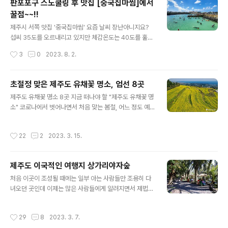
판포포구 스노쿨링 후 맛집 [중국집마씸]에서
인해 여름철에 국한되어 있긴 하지만, 여름철에 정말 흔한
꿀점~~!!
광경이 되어버렸습니다. 스노쿨링 마니아들이 찾아 놓은
글 내용
명소들은 금방 소문이 나서 피서객들이 몰리기 시작하는데
제주시 서쪽 맛집 '중국집마씸' 요즘 날씨 장난아니지요?
요, 스노쿨링 명소는 제주도에 아주 많다고 볼 수 있습니다.
섭씨 35도를 오르내리고 있지만 체감온도는 40도를 훌쩍
그중에서도 가장 소문난 성지는 바로 서귀포시에 있는 황
넘는거 같습니다. 가능하면 집 밖에 나가지 않는게 상책이
작성시간
3
0
2023. 8. 2.
우지 해안인데요, 안타깝게도 올해부터 황우지 해안은 출
긴 하지만 계절이 여름이잖아요? 젊음의 계절인 만큼 제주
입이 금지되었습니다. 날카로운 바위 지대가..
도는 피서를 위해 찾아온 관광객들이 정말 많습니다. 때가
때인 만큼 대부분의 피서객들은 시원한 풍경의 해수욕장
초절정 맞은 제주도 유채꽃 명소, 엄선 8곳
또는 유명한 계곡을 찾아 즐기고 있는데요, 장마가 지나간
글 내용
제주도 유채꽃 명소 8곳 지금 떠나야 할 "제주도 유채꽃 명
지난 일요일이 최고 절정이었던 것 같습니다. 가는 곳마다
소" 코로나에서 벗어나면서 처음 맞는 봄철, 어느 정도 예
사람들로 넘쳐 났는데요, 요즘 스노쿨링으로 인기를 얻고
상은 되었지만 따뜻한 날씨를 보이면서 제주도를 찾는 분
있는 판포포구도 예외는 아니었습니다. 에메랄드 빛깔의
들이 부쩍 늘었습니다. 때마침 봄꽃이 만발하는 시기입니
눈부신 바다에서 자유롭게 스노쿨링을 즐기고 있는 피서객
작성시간
22
2
2023. 3. 15.
다. 지난 주말에는 일부러 제주도 곳곳을 돌아봤는데요, 제
들이 조그마한 판포포구를 가득 메우고 있는데요, 예전에
주도의 유명한 유채꽃 명소에는 유채꽃들이 활짝피어 최절
는 진짜 젊은층들만 이곳을 찾았는데, 근래에는..
정기를 맞고 있다는 생각이 듭니다. 의도했든 안했든, 지금
제주도 이국적인 여행지 상가리야자숲
이 시기에 제주도를 찾아온 분들에겐 최고의 볼거리를 선
글 내용
사하고 있다는 느낌인데요, 제주도는 유채꽃 외에도 봄의
처음 이곳이 조성될 때에는 일부 아는 사람들만 조용히 다
전령사라고 할 수 있는 벚꽃 명소들이 아주 많은데요, 벚꽃
녀오던 곳인데 이제는 많은 사람들에게 알려지면서 제법
이 개화를 하려면 조금 더 있어야 할 것 같고요, 지금은 유
유명한 곳으로 변해가고 있네요. 수십 년 된 야자수 나무가
채꽃이 여행객들의 발길을 붙들고 있다고 보면 됩니다. 피
숲을 이루고 있어서 마치 동남아의 유명한 휴양지에 온 듯
작성시간
29
8
2023. 3. 7.
고 금방 떨어져버리는 벚꽃에 비해 유채..
한 착각을 일으키는 곳, 이곳이 바로 상가리야자숲입니다.