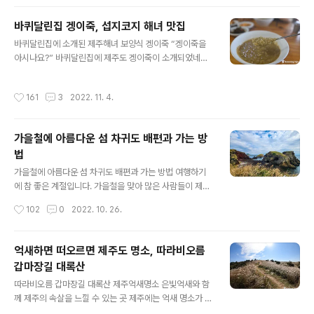
상가리야자숲은 그동안 제주도의 여행지에 식상한 사람들
에겐 이색적인 볼거리라고 할 수 있는데요, 제주도에 산재
바퀴달린집 겡이죽, 섭지코지 해녀 맛집
한 숲속과 숲길 여행지와는 또 다른 느낌이 드는 곳이며, 애
글 내용
월읍의 중산간에 위치해 있고 차량으로 접근이 용이한 곳
바퀴달린집에 소개된 제주해녀 보양식 겡이죽 “겡이죽을
이라 남녀노소 누구나 쉽게 둘러 볼 수 있는 장점이 있습니
아시나요?” 바퀴달린집에 제주도 겡이죽이 소개되었네요.
다. 처음에는 입장료가 없이 누구나 드나들 수 있었는데요
제주도 출신인 고두심님이 강력추천했다고 하네요. 제주도
이제는 5천 원이라는 입장료를 받고 있습니다. 상가리야자
에선 깅이죽이라도 합니다. 제주를 찾는 관광객들에게 깅
작성시간
161
3
2022. 11. 4.
숲 입구에는 간이 매표소가 설치되어 있는데..
이죽이 뭐냐고 물어보면 아는 분이 없을 겁니다. 제주도 사
람들 또한 기성세대들이라면 혹시(?) 모를까 아는 사람들
은 극소수일 겁니다. 이제는 제주도 최고의 명소로 변해버
가을철에 아름다운 섬 차귀도 배편과 가는 방
린 성산포의 섭지코지, 다른 곳에 비해 섭지코지는 알려진
법
맛집들이 별로 없는데, 이곳을 여행하다가 제주색이 짙은
글 내용
음식을 먹고 싶은 분들이라면 섭지코지 북쪽 해변에 있는
가을철에 아름다운 섬 차귀도 배편과 가는 방법 여행하기
섭지코지 해녀의 집을 한번 찾아가 보시길 바랍니다. 지형
에 참 좋은 계절입니다. 가을철을 맞아 많은 사람들이 제주
적으로 제주본섬에서 돌출된 형태를 하고 있는 제주 섭지
도를 찾아오고 있는데요, 가을철의 상징적 아이콘이라 할
작성시간
102
0
2022. 10. 26.
코지, 입구로 들어선 후 오른쪽으로 차를 몰고 가면..
수 있는 은빛 억새는 발길 닿은 곳마다 여행객들을 반기고
있습니다. 제주도에는 수많은 억새 명소들이 있지만 그중
에서도 단연 새별오름이 압권이고요, 몇 년 전에 제주도에
억새하면 떠오르면 제주도 명소, 따라비오름
등장하여 이목을 집중시켰던 외래종 핑크뮬리는 이제 인기
갑마장길 대록산
가 좀 시들해진 느낌도 듭니다. 이렇게 아름다운 가을철이
글 내용
면 떠나고 싶을 정도로 문득 생각나는 곳이 있으니 그곳은
따라비오름 갑마장길 대록산 제주억새명소 은빛억새와 함
바로 섬 속의 섬 차귀도입니다. 기이한 절벽 지대로 이루어
께 제주의 속살을 느낄 수 있는 곳 제주에는 억새 명소가 참
진 섬이지만 섬의 상부로 올라서면 탁 트인 경관에 온 섬이
많은데요, 해마다 이맘때쯤 중산간 지역으로 차를 몰고 다