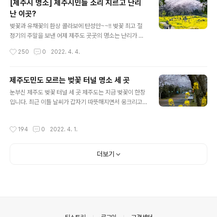
[제주시 명소] 제주시민들 소리 지르고 난리
을 놓고 진정한 제주도의 풍경이 바로 이게 아니겠냐며 탄
난 이곳?
성을 자아내고 있습니다. 청보리와 유채꽃의 환상콜라보를
글 내용
이룬 풍경은 아래쪽에서 확인하고요, 먼저 확인할 것이 따
벚꽃과 유채꽃의 환상 콜라보에 탄성만~~!! 벚꽃 최고 절
로 있습니다. 바로 가파도를 쉽게 가는 요령입니다. 요즘 가
정기의 주말을 보낸 어제 제주도 곳곳의 명소는 난리가 났
파도는 말 그대로 대목이라서 가파도행 선박에 승선하려면
습니다. 벚꽃과 유채꽃의 환상 콜라보를 보여주고 있는 제
작성시간
250
0
2022. 4. 4.
진땀을 빼야합니다. 어떻게 하면 사람에 치이지 않고 좀 더
주 최고의 봄철 명소인 녹산로에는 발 디딜 틈 없는 북새통
쉽게 배를 탈 수 있을까 알아보도록 하겠..
을 이뤘는데요, 사실 사람이 밀릴 거라 예감이 들면 처음부
터 피하는 게 상책입니다. 녹산로는 풍경은 어딜 내놔도 손
제주도민도 모르는 벚꽃 터널 명소 세 곳
색없이 아름다운 모습을 보이지만 밀려드는 사람들이 많을
글 내용
눈부신 제주도 벚꽃 터널 세 곳 제주도는 지금 벚꽃이 한창
때는 진짜 스트레스만 받다가 올 때가 많습니다. 차를 주차
입니다. 최근 이틀 날씨가 갑자기 따뜻해지면서 웅크리고
할 곳도 없을뿐더러 차를 주차했다 하더라도 편히 앉아서
있던 벚꽃들이 일제히 꽃망울을 터트리는 것 같은데요, 올
쉬다 올 곳도 마땅치 않습니다. 그래서 알만 한 사람은 비교
해는 만개 시기가 조금 늦지 않겠나 싶었는데 예상이 또 어
적 한적한곳을 찾게 됩니다. 그래서 선택하는 곳이 바로 신
작성시간
194
0
2022. 4. 1.
긋날 것 같네요. 며칠 전에는 제주도의 벚꽃 명소 29곳을
산공원입니다. 신산공원은 제주시내에 있으면서도 누구나
블로그에 소개해드렸는데요, 해가 갈수록 제주도에는 눈에
쉽게 접근이 가능한 시민공원으로서 ..
띠는 벚꽃 명소들이 늘어가는 추세입니다. 왕벚꽃 자생지
더보기
가 제주이다 보니 나무를 구하고 보급하기가 수월해서 그
런게 아닐까 생각합니다. 제주도 벚꽃명소 29곳 살펴보기
이번에는 제주도에서 그 동안 알려진 벚꽃 명소 외에 꼭꼭
숨겨진 명소 세 곳을 소개하려고 하는데요, 중산간 지역이
고 차량들의 통행도 별로 없는 곳이라서 관광객은 물론이
고 타 지역에 사는 제주도민들도 잘 모르는..
의안내