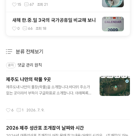
15
67
조회
21
새해 한.중.일 3국의 국가공휴일 비교해 보니
0
66
조회
18
분류 전체보기
주요 글 목록
댓글 관리 원칙
공지
제주도 나만의 락풀 9곳
글 내용
제주도내 나만의 풀장(락풀)을 소개합니다.바다위 주소가
없는 곳이라서 부득이 구글좌표로 소개합니다. 아래목록의
좌표(숫자)부분만 복사하셔서 구글지도앱 상단 검색창에
붙여 넣으시면 됩니다.(방법은 맨 아래 사진 참고하세요)소
작성시간
6
1
2026. 7. 9.
개하는 곳들은 모두 자연적으로 형성된 곳입니다.인위적으
로 만들어진, 청굴물, 용물 등 용천수 피서지와 내년부터 물
놀이 금지되는 항포구 또한 제외했습니다.물때를 반드시
2026 제주 성산포 조개잡이 날짜와 시간
지키고 가야 제대로 된 물놀이를 즐길수 있습니다.나만의
글 내용
풀장이기에 편의시설 없습니다.수건과 패트병에 물을 담아
2026년 여름성산포 조개잡이 어장 물때 참고내용 아래의 시간은....(조개잡이 가능