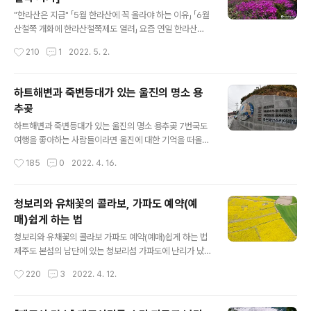
람들이 제주도에 들어오면 모두 어디에 있는 것일까요. 유
글 내용
명한 관광지에 가보면 실감이 나지만, 조금만 외각으로 빠
"한라산은 지금" 「5월 한라산에 꼭 올라야 하는 이유」 「6월
지면 그 많던 사람들이 보이질 않습니다. 그런 와중에 무심
산철쭉 개화에 한라산철쭉제도 열려」 요즘 연일 한라산에
코 제주시 이호해변으로 산책을 갔다가 관광버스를 타고
서 꽃소식이 전해지고 있습니다. 해마다 이맘때면 저지대
작성시간
210
1
2022. 5. 2.
해변 산책을 나온 관광객들을 보고 깜짝 놀랐습니다. 사실
에서 시간된 꽃무리가 점점 고지대로 올라가면서 환상적인
이곳은 주민들이나 개별 관광객들이 즐..
모습이 연출되는데요, 4월말부터 시작된 털진달래 개화가
이제 곧 절정을 앞두고 있기 때문입니다. 한라산에서 털진
하트해변과 죽변등대가 있는 울진의 명소 용
달래가 군락을 이루는 곳은 윗세오름 근처와 선작지왓, 그
추곶
리고 남벽쪽 방애오름 인근입니다. 탐방로 지명에 진달래
글 내용
밭 대피소라는 곳이 있어 그곳에 가면 진달래가 많겠지 생
하트해변과 죽변등대가 있는 울진의 명소 용추곶 7번국도
각할 수 있지만, 진달래밭 대피소 보다 더 많은 곳이 있으니
여행을 좋아하는 사람들이라면 울진에 대한 기억을 떠올리
바로 위에 나열한 곳들입니다. 털진달래는 진달래과.속의
는 분들이 많을 겁니다. 동해안 특유의 풍경도 풍경이지만
작성시간
185
0
2022. 4. 16.
낙엽활엽성 관목으로 높이1~2미터까지 자라며, 우리나라
유서 깊은 명소들도 참 많은 곳이란 생각입니다. 저도 오래
에서는 설악산과 지리산, 한라산 등에서 ..
머물지는 못했지만 잠깐 울진을 스쳐 지났는데요, 울진은
얼마 전 산불로 큰 아픔을 겪은 곳이기도 합니다. 마음을 다
청보리와 유채꽃의 콜라보, 가파도 예약(예
스리려고 떠난 여행이지만 산불피해를 입은 지역이라 카메
매)쉽게 하는 법
라를 들고 이곳을 찾는 여행자의 신분, 괜히 미안한 마음이
글 내용
들더군요. 개인적으로 인상 깊었던 곳은 죽변항 인근입니
청보리와 유채꽃의 콜라보 가파도 예약(예매)쉽게 하는 법
다. 포항의 호미곶 다음으로 바다로 향해 길게 돌출된 지역
제주도 본섬의 남단에 있는 청보리섬 가파도에 난리가 났
으로 용의 꼬리를 닮아 용추곶이라고도 부릅니다. 울릉도
습니다. 지금부터 5월까지는 매해 청보리 물결이 온 섬에
작성시간
220
3
2022. 4. 12.
까지 직선거리로만 따지면 이곳이 가장 가깝다고 할 수 있
출렁였는데요, 올해는 청보리가 있던 곳 일부에 유채꽃을
습니다. 용추곶의 위아래로는 후정 해변과..
심어 환상적인 풍경을 연출해내고 있기 때문입니다. 코로
나에 지친 사람들이 연일 가파도를 찾아 눈부신 풍경에 넋