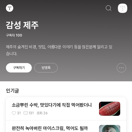
검색하기
티스토리
감성 제주
구독자
100
제주의 숨겨진 비경, 맛집, 아름다운 이야기 등을 많은분께 알리고 있
습니다.
구독하기
방명록
신고하기 레이어
열기
인기글
소금뿌린 수박, 맛있다기에 직접 먹어봤더니
31
131
조회
26
완전히 녹아버린 아이스크림, 먹어도 될까