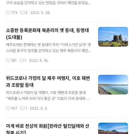
가든 밀려든 인파로 가득한데요, 6월과 함께 수국이 개화
구의 모습을 간직하고 있는 한림읍 귀덕리 해안을 찾았습
를 하면서 최고의 볼거리가 하나 더 가미된 형국입니다. 제
니다. 세월이 흐르면서 손을 댄 흔적이 보이긴 하지만 제주
작성시간
173
2
2022. 5. 28.
주도에는 많은 수국명소들이 있지만 개화하는 시기는 조금
현무암을 차곡차곡 쌓아올려 튼튼하게 만들어진 포구의 형
씩 다릅니다. 혼인지는 벌써 만개하여 일..
태는 전통적인 모습을 그대로 살려내고 있었습니다. 마을
사람들은 이곳 귀덕리 포구를 ‘모살개’라고 부릅니다. 모살
소중한 등록문화재 북촌리의 옛 등대, 등명대
개는 안캐와 중캐, 그리고 밖캐의 3단 구조로 만들어졌습
(도대불)
니다. 이곳뿐만이 아니고, 제주도 해안에 남아 있는 전통 포
글 내용
구의 구조를 자세히 살펴보면 어렵지 않게 이와 같은 형태
제주도에만 존재하는 옛 등대의 자취 "이제 6기만 남아" 옛
를 볼 수 있습니다. 가장 안쪽의 안캐 포구는 태풍 때 어선
스러운 포구의 정취를 간직하고 있는 제주 북촌리의 해안,
을 피신시켜 놓거나 수리할 때 사용했던 곳이고, 중캐는 밀
한눈에 봐도 오래된듯한 구조물 하나가 눈에 들어옵니다.
작성시간
181
1
2022. 5. 18.
물이 되면 바다로 나갈 배가 정박해 놓는 곳으로 그리고 밖
다름 아닌 등명대입니다. ‘등명대’는 지금의 등대 역할을 했
캐는 수시로 드나드는 배들이 정박해 있..
던 옛 등대이며, 이름은 말 그대로 '등(燈)을 밝히는(明) 대
(臺)', 즉 등대입니다. 예로부터 제주에서는 ‘도대불’이라고
위드코로나 가정의 달 제주 여행지, 이호 해변
불렀습니다. 공교롭게도 북촌리 해안을 지키고 있는 도대
과 조랑말 등대
불과 함께 신식 등대가 시야에 들어옵니다. 바다로 나간 제
글 내용
주 어민들의 안전하게 포구로 돌아올 수 있도록 길잡이 역
위드코로나 가정의 달 여행지, 이호 해변과 조랑말 등대
할을 해왔으며, 1915년에 만들어진 이곳 북촌리의 도대불
"제주를 느끼며 쉬어 가지 좋은 곳" 이호의 이색 등대와 해
위에는 건립연도를 알리는 표석을 세운 것도 특이한 점 중
변 제주도가 최근 들어 최고의 시즌을 맞고 있는 것 같습니
작성시간
197
1
2022. 5. 5.
에 하나입니다. 북촌 도대불 위 표석에 새겨진 건립연도를
다. 실외 마스크 의무화가 해제되고 여행에 목말랐던 사람
살펴보면 ‘대정4년..
들이 5월 가정의 달을 맞아 제주도로 몰려들고 있는 것입
니다. 이번 가정의 달 여행 성수기에 무려 20만 명이 제주
이게 바로 천상의 화원[한라산 털진달래와 산
도를 찾는다는 얘기도 들립니다. 그렇다면 이렇게 많은 사
철쭉 시기]