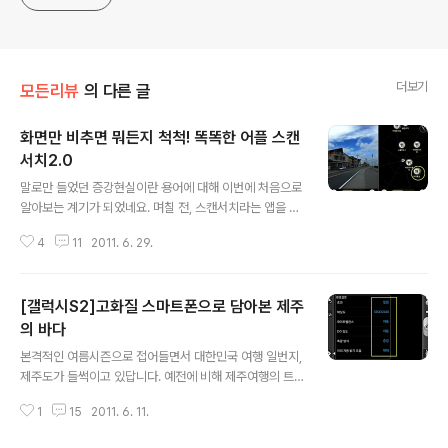
더보기
모든리뷰
의 다른 글
화면만 비추면 뭐든지 척척! 똑똑한 어플 스캔
서치2.0
글 내용
말로만 들었던 증강현실이란 용어에 대해 이번에 처음으로
알아보는 계기가 되었네요. 며칠 전, 스캔서치라는 앱을 스
마트폰에 장착하면서 부터인데요, 현실 속에서 언제 어디
4
11
2011. 6. 29.
서든지 스마트폰만 갖다 대면 모든 정보를 한눈에 알아볼
수 있는 어플리케이션입니다. 지금까지 해외이용자를 포함
하여 무려 2백5십만 명이 사용을 하고 있는 인기 어플로서
[갤럭시S2]고화질 스마트폰으로 담아본 제주
최근에 2.0 버전으로 업데이트가 되기도 하였습니다. 먼저
이 앱을 사용하려면 '증강현실(Augmented Reality, A
의 바다
글 내용
R)'에 대해 조금은 알고 넘어가야 할듯합니다. 저도 IT에
본격적인 여름시즌으로 접어들면서 대한민국 여행 일번지,
관련해서는 초보자라서 자세한 설명은 어렵지만, 우리가
제주도가 들썩이고 있답니다. 예전에 비해 제주여행의 트
눈으로 보는 현실세계와 부가정보를 갖는 가상세계를 하나
렌드가 많이 바뀌었지요. 빼어난 자연경관을 직접 즐기려
로 합쳐 영상으로 보여주는 가상현실이라는 정도로만 알고
1
15
2011. 6. 11.
는 여행객들이 늘고 있는 추세입니다. 제주의 여름을 대표
있어도 될 것 같습니다. 여행..
할 수 있는 곳이라면 누가 뭐래도 바다를 빼놓을 수 없지요