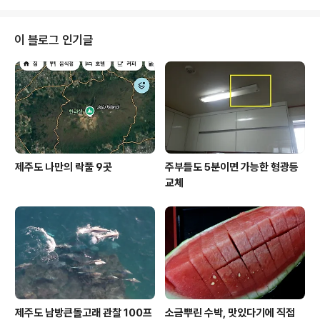
에메랄드빛깔의 눈부신 제주의 바다 사진 몇 장을 보여드
릴게요. 가장 최근에 찍은 사진이랍니다. 여행을 즐기며 제
주의 아름다운 풍경을 사진에 담아내는 것을 좋아하는 저
이 블로그 인기글
에게는 빠트리고는 절대 움직일 수 없는 필수품이 있답니
다. 바로 DSLR카메라와 서브카메라 용도의 똑딱이 카메라
입니다. DSLR에는 동영상 기능이 없어 그 기능을 대신하
는 것이 똑딱이입니다. 그런데 최소한 앞으로는 똑딱이까
지 챙겨야 하는 부담은 덜 것 같네요. 더 나아가..
제주도 나만의 락풀 9곳
주부들도 5분이면 가능한 형광등
교체
제주도 남방큰돌고래 관찰 100프
소금뿌린 수박, 맛있다기에 직접