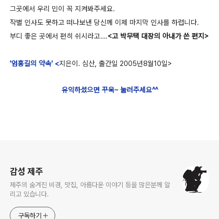
그곳에서 우리 민이 꼭 지켜봐주세요.
작별 인사도 못하고 떠나보낸 당신께 이제 마지막 인사를 하렵니다.
부디 좋은 곳에서 편히 쉬시라고….
<고 박무택 대장의 아내가 쓴 편지>
'엄홍길의 약속' <
지은이. 심산,
출간일 2005년8월10일>
유익하셨으면 꾸욱~ 눌러주세요^^
로그 정보
감성 제주
제주의 숨겨진 비경, 맛집, 아름다운 이야기 등을 많은분께 알
리고 있습니다.
구독하기