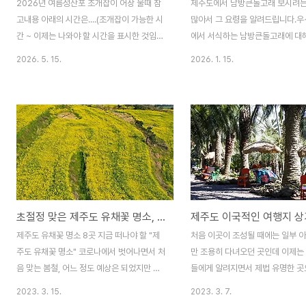
2026년 여름성산포 조개잡이 어장 물때 참
제주도에서 남방큰돌고래 보시려는
고내용 아래의 시간은....(조개잡이 가능한 시
많아서 그 요령을 알려드립니다.우
간 ~ 이제는 나와야 할 시간을 표시한 것임)
에서 서식하는 남방큰돌고래에 대
**아래 날짜 외에는 물빠짐이 약해서 조개잡
넘어 갑니다.제주남방큰돌고래는 
2026. 5. 15.
2026. 1. 15.
이가 어렵습니다.*** 7물, 8물이 물빠짐이
안에 생활의 터전을 잡은 돌고래로
가장 좋아서 오랜시간 가능하고, 그 외(4물,
종입니다. 2000년대에 이르러 
5물, 6물, 9물, 10물 등)는 물빠짐이 다소 덜
래는 큰돌고래와 유전적으로 구별
하다 느낄수 있습니다.5월16일(토)7물
로 인정받았습니다. 남방큰돌고래
12:00~17:005월17일(일)8물
역에 정주하는 특성이 있으며, 연
13:30~19:005월18일(월)9물
라미드의 최상위 해양생물로서, 이
15:30~19:305월19일(화)10물
상태와 개체수는 연안생태계의 건
16:00~20:005월20일(수)11물
판단할 수 있는 중요한 척도로 여
18:00~20:005월28일(목)4물
니다. 우리나라에는 제주도 연안에
초절정 맞은 제주도 유채꽃 명소, 엄선 8곳
12:00~15:005월29일(금)5물
주하며 사는 제주남방큰돌고래가 
12:30~16:005월30일(토)6물
있습니다. 남방큰돌고래의수명은 
제주도 유채꽃 명소 8곳 지금 떠나야 할 "제
처음 이곳이 조성될 때에는 일부 
13:00~16:305월31일(일)7물
로 12개월 임신 기간 동안 한 마리
주도 유채꽃 명소" 코로나에서 벗어나면서 처
만 조용히 다녀오던 곳인데 이제는
14:00~17:006월1일..
낳습니다. 다 자란 몸길이는 약2.6
음 맞는 봄철, 어느 정도 예상은 되었지만 따
들에게 알려지면서 제법 유명한 곳
는 약..
뜻한 날씨를 보이면서 제주도를 찾는 분들이
가고 있네요. 수십 년 된 야자수 나
2023. 3. 15.
2023. 3. 7.
부쩍 늘었습니다. 때마침 봄꽃이 만발하는 시
이루고 있어서 마치 동남아의 유명