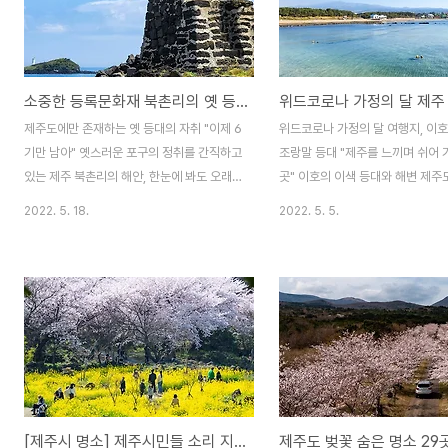
주 다양합니다. 오늘은 제주도민들이 억새하
나로 묶였던 답답함을 털어내듯 많
면 찾아 떠나는 곳이 있는데요, 그곳을 소개
이 밖으로 쏟아져 나오고 있는 요
하려고 합니다. 대규모 억새 명소로 잘 알려
제주도의 이름난 명소에는 어디를 
진 새별오름이나 산굼부리와 같은 모습은 아
든 인파로 가득한데요, 6월과 함께
소중한 등록문화재 북촌리의 옛 등대, 등명대(도대불)
니지만, 오름에서 오름으로 이어져 있으면서
화를 하면서 최고의 볼거리가 하나
제주의 속살과 함께 가을을 만끽할 수 있는
형국입니다. 제주도에는 많은 수
제주도에만 존재하는 옛 등대의 자취 "이제 6
위드코로나 가정의 달 여행지, 이
곳이라 할 수 있습니다. 제주 남동부에 있는
있지만 개화하는 시기는 조금씩 다
기만 남아" 옛스러운 포구의 정취를 간직하고
조랑말 등대 "제주를 느끼며 쉬어 
따라비오름과 함께 갑마장길 그리고..
인지는 벌써 만개하여 일..
있는 제주 북촌리의 해안, 한눈에 봐도 오래
곳" 이호의 이색 등대와 해변 제주
된듯한 구조물 하나가 눈에 들어옵니다. 다름
들어 최고의 시즌을 맞고 있는 것 
2022. 5. 18.
2022. 5. 5.
아닌 등명대입니다. ‘등명대’는 지금의 등대
실외 마스크 의무화가 해제되고 여
역할을 했던 옛 등대이며, 이름은 말 그대로
랐던 사람들이 5월 가정의 달을 맞
'등(燈)을 밝히는(明) 대(臺)', 즉 등대입니다.
로 몰려들고 있는 것입니다. 이번 
예로부터 제주에서는 ‘도대불’이라고 불렀습
여행 성수기에 무려 20만 명이 제
니다. 공교롭게도 북촌리 해안을 지키고 있는
는다는 얘기도 들립니다. 그렇다면
도대불과 함께 신식 등대가 시야에 들어옵니
은 사람들이 제주도에 들어오면 모
다. 바다로 나간 제주 어민들의 안전하게 포
있는 것일까요. 유명한 관광지에 
구로 돌아올 수 있도록 길잡이 역할을 해왔으
이 나지만, 조금만 외각으로 빠지면
며, 1915년에 만들어진 이곳 북촌리의 도대
사람들이 보이질 않습니다. 그런 
[제주시 명소] 제주시민들 소리 지르고 난리 난 이곳?
제주도 벚꽃 숨은 명소 29
불 위에는 건립연도를 알리는 표석을 세운 것
코 제주시 이호해변으로 산책을 갔