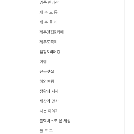
명품 한라산
제 주 오 름
제 주 올 레
제주맛집&카페
제주도축제
캠핑&백패킹
여행
전국맛집
해외여행
생활의 지혜
세상과 만사
사는 이야기
블랙박스로 본 세상
블 로 그