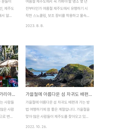
 분들이
여름철 제주도에서 꼭 가봐야 할 명소 몇 년
선, 제주도
전부터인가 여름철 제주도에서 유행하기 시
해서 알고
작한 스노쿨링, 보조 장비를 착용하고 물속을
제주도 연
수영하면서 바다 밑 신비로운 광경들을 관찰
2023. 8. 8.
 국제보호
하는 물놀이인데요, 과거에는 동남아 휴양지
남방큰돌고
바다에서나 즐길 수 있던 것을, 이제는 국내
되는 종으
바닷가 어디서든지 쉽게 볼 수 있게 되었습니
는 연안지
다. 물론 국내에서는 뚜렷한 사계절로 인해
안생태계 피
여름철에 국한되어 있긴 하지만, 여름철에 정
들의 건강
말 흔한 광경이 되어버렸습니다. 스노쿨링 마
강 상태를
니아들이 찾아 놓은 명소들은 금방 소문이 나
겨지고 있습
서 피서객들이 몰리기 시작하는데요, 스노쿨
 평생을 정
링 명소는 제주도에 아주 많다고 볼 수 있습
제주도 이국적인 여행지 상가리야자숲
가을철에 아름다운 섬 차귀도 배편과 가는 방법
서식하고
니다. 그중에서도 가장 소문난 성지는 바로
약40년으
서귀포시에 있는 황우지 해안인데요, 안타깝
아는 사람들
가을철에 아름다운 섬 차귀도 배편과 가는 방
의 새끼를
게도 올해부터 황우지 해안은 출입이 금지되
 많은 사람
법 여행하기에 참 좋은 계절입니다. 가을철을
m, 몸무게
었습니다. 날카로운 바위 지대가..
으로 변해
맞아 많은 사람들이 제주도를 찾아오고 있는
무가 숲을
데요, 가을철의 상징적 아이콘이라 할 수 있
2022. 10. 26.
한 휴양지
는 은빛 억새는 발길 닿은 곳마다 여행객들을