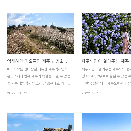
기입니다. 지난 주말에는 일부러 제주도 곳곳
에 온 듯한 착각을 일으키는 곳, 이
을 돌아봤는데요, 제주도의 유명한 유채꽃 명
상가리야자숲입니다. 상가리야자숲
소에는 유채꽃들이 활짝피어 최절정기를 맞
제주도의 여행지에 식상한 사람들
고 있다는 생각이 듭니다. 의도했든 안했든,
적인 볼거리라고 할 수 있는데요,
지금 이 시기에 제주도를 찾아온 분들에겐 최
산재한 숲속과 숲길 여행지와는 또
고의 볼거리를 선사하고 있다는 느낌인데요,
이 드는 곳이며, 애월읍의 중산간
제주도는 유채꽃 외에도 봄의 전령사라고 할
있고 차량으로 접근이 용이한 곳이
수 있는 벚꽃 명소들이 아주 많은데요, 벚꽃
소 누구나 쉽게 둘러 볼 수 있는 장
억새하면 떠오르면 제주도 명소, 따라비오름 갑마장길 대록산
이 개화를 하려면 조금 더 있어야 할 것 같고
니다. 처음에는 입장료가 없이 누
요, 지금은 유채꽃이 여행객들의 발길을 붙들
수 있었는데요 이제는 5천 원이라
따라비오름 갑마장길 대록산 제주억새명소
제주도민이 알려주는 제주도의 눈
고 있다고 보면 됩니다. 피고 금방 떨어져버
를 받고 있습니다. 상가리야자숲 
은빛억새와 함께 제주의 속살을 느낄 수 있는
명소 14곳 "무료로 즐길 수 있는
리는 벚꽃에 비해 유채..
이 매표소가 설치되어 있는데..
곳 제주에는 억새 명소가 참 많은데요, 해마
나열" 6월이 되면 제주도에서 가
다 이맘때쯤 중산간 지역으로 차를 몰고 다니
꽃이 바로 수국입니다. 제주도의 
2022. 10. 20.
2022. 6. 7.
다 보면 어디서든지 눈에 띠는 것이 바다의
명소 중 한 곳인 온평 혼인지에는 
물결처럼 일렁이는 은빛억새입니다. 때론 끝
이 만개하여 소문을 듣고 찾아온 
이 보이지 않을 정도로 드넓게 펼쳐진 억새
기고 있습니다. 실제로 혼인지는 
군락지가 있다면 소담스럽게 피어나 감성을
빨리 개화를 해 왔습니다. 올해는 
자극하는 소규모의 억새 풍경 등, 형태도 아
한 모습으로 사랑을 받을 것 같습니