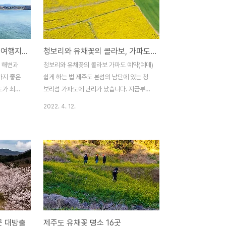
은 사람들
어졌습니다. 이곳뿐만이 아니고, 제주도 해안
즘입니다.
에 남아 있는 전통 포구의 구조를 자세히 살
가든 밀려
펴보면 어렵지 않게 이와 같은 형태를 볼 수
 수국이 개
있습니다. 가장 안쪽의 안캐 포구는 태풍 때
위드코로나 가정의 달 제주 여행지, 이호 해변과 조랑말 등대
청보리와 유채꽃의 콜라보, 가파도 예약(예매)쉽게 하는 법
 더 가미된
어선을 피신시켜 놓거나 수리할 때 사용했던
국명소들이
곳이고, 중캐는 밀물이 되면 바다로 나갈 배
호 해변과
청보리와 유채꽃의 콜라보 가파도 예약(예매)
릅니다. 혼
가 정박해 놓는 곳으로 그리고 밖캐는 수시로
가지 좋은
쉽게 하는 법 제주도 본섬의 남단에 있는 청
드나드는 배들이 정박해 있..
도가 최근
보리섬 가파도에 난리가 났습니다. 지금부터
같습니다.
5월까지는 매해 청보리 물결이 온 섬에 출렁
2022. 4. 12.
행에 목말
였는데요, 올해는 청보리가 있던 곳 일부에
아 제주도
유채꽃을 심어 환상적인 풍경을 연출해내고
가정의 달
있기 때문입니다. 코로나에 지친 사람들이 연
주도를 찾
일 가파도를 찾아 눈부신 풍경에 넋을 놓고
 이렇게 많
진정한 제주도의 풍경이 바로 이게 아니겠냐
두 어디에
며 탄성을 자아내고 있습니다. 청보리와 유채
가보면 실감
꽃의 환상콜라보를 이룬 풍경은 아래쪽에서
 그 많던
확인하고요, 먼저 확인할 것이 따로 있습니
와중에 무심
다. 바로 가파도를 쉽게 가는 요령입니다. 요
곳 대방출
제주도 유채꽃 명소 16곳
다가 관광
즘 가파도는 말 그대로 대목이라서 가파도행