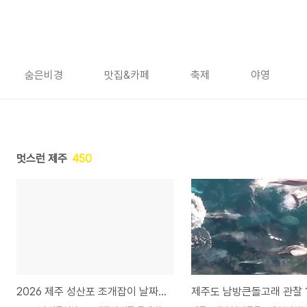
숨은비경
맛집&카페
축제
야영
멋스런 제주
450
2026 제주 성산포 조개잡이 날짜와 시간