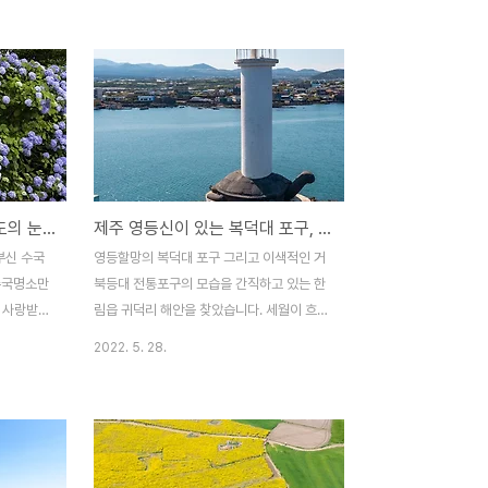
곳이 바로
반기고 있습니다. 제주도에는 수많은 억새 명
은 그동안
소들이 있지만 그중에서도 단연 새별오름이
에겐 이색
압권이고요, 몇 년 전에 제주도에 등장하여
 제주도에
이목을 집중시켰던 외래종 핑크뮬리는 이제
 다른 느낌
인기가 좀 시들해진 느낌도 듭니다. 이렇게
에 위치해
아름다운 가을철이면 떠나고 싶을 정도로 문
라 남녀노
득 생각나는 곳이 있으니 그곳은 바로 섬 속
점이 있습
의 섬 차귀도입니다. 기이한 절벽 지대로 이
제주도민이 알려주는 제주도의 눈부신 수국명소 14곳
제주 영등신이 있는 복덕대 포구, 그리고 이색 거북등대
구나 드나들
루어진 섬이지만 섬의 상부로 올라서면 탁 트
는 입장료
인 경관에 온 섬이 가을빛 억새로 일렁이는
부신 수국
영등할망의 복덕대 포구 그리고 이색적인 거
입구에는 간
모습을 보노라면 온갖 잡념이 다 사라지고 힐
 수국명소만
북등대 전통포구의 모습을 간직하고 있는 한
링되는 느낌을 받기 때문입니다..
장 사랑받는
림읍 귀덕리 해안을 찾았습니다. 세월이 흐르
알려진 수국
면서 손을 댄 흔적이 보이긴 하지만 제주 현
2022. 5. 28.
벌써 수국
무암을 차곡차곡 쌓아올려 튼튼하게 만들어
사람들을 반
진 포구의 형태는 전통적인 모습을 그대로 살
해마다 가장
려내고 있었습니다. 마을사람들은 이곳 귀덕
더욱 풍성
리 포구를 ‘모살개’라고 부릅니다. 모살개는
다. 코로
안캐와 중캐, 그리고 밖캐의 3단 구조로 만들