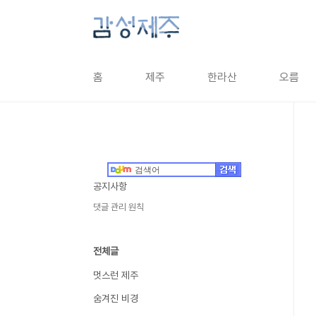
본문 바로가기
홈
제주
한라산
오름
공지사항
댓글 관리 원칙
전체글
멋스런 제주
숨겨진 비경