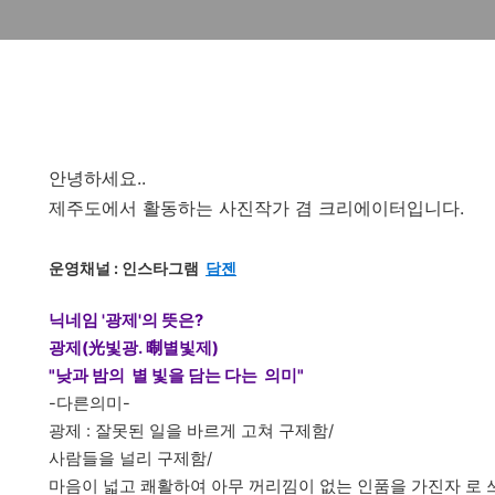
안녕하세요..
제주도에서 활동하는 사진작가 겸 크리에이터입니다.
운영채널 :
인스타그램
담젠
닉네임 '광제'의 뜻은?
광제(光빛광. 㫼별빛제)
"낮과 밤의 별 빛을 담는 다는 의미"
-다른의미-
광제 : 잘못된 일을 바르게 고쳐 구제함/
사람들을 널리 구제함/
마음이 넓고 쾌활하여 아무 꺼리낌이 없는 인품을 가진자 로 