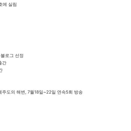
월호에 실림
우수블로그 선정
출간
간
제주도의 해변, 7월18일~22일 연속5회 방송