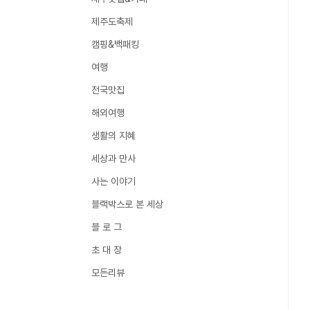
제주도축제
캠핑&백패킹
여행
전국맛집
해외여행
생활의 지혜
세상과 만사
사는 이야기
블랙박스로 본 세상
블 로 그
초 대 장
모든리뷰