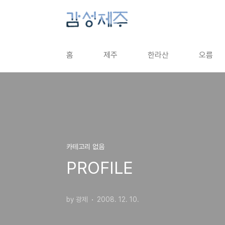
본문 바로가기
홈
제주
한라산
오름
카테고리 없음
PROFILE
by 광제
2008. 12. 10.