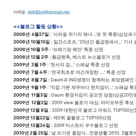
이메일
ykm824@hanmail.net
<<블로그 활동 상황>>
2008년 6월27일
: '사라질 위기의 해녀...'로 첫 특종(삼성과 
2008년 10월15일
: 일간스포츠, '20년간 월급명세서...' 기사
2008년 10월 5주
: '쓰레기장 해안' 특종 선정
2008년 12월 2주
:
황금펜촉, 베스트 뉴스블로거 선정
2009년 2월 1주
: '헌서의 집...' 스페샬 특종 선정
2009년 7월 4주
: '전국최초로 야간개장한 ....' 특종 선정
2009년 8월 7일
: Daum과 ING생명이 함께하는 희망캠페인 
2009년 9월 1주
: '직접 가본 제주바다 한치잡이...' 스패샬 특
2009년 11월3일
: Daum 환경지킴이 공모전 당첨(상금20만
2009년 12월2일
: 2009 view 블로거 대상, 라이프부문 후보
2009년 12월 8일
: 2009 대한민국 블로그 어워드 TOP100선
2009년 12월22일
: 제5회 올블로그 TOP100선정
2009년 12월24일
: 2009 티스토리 우수블로그 선정
2010년 2월 25일
: 낯 뜨거운 졸업식...전원생활 2010. 3월