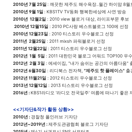
2010년 7월 25일
: 깨끗한 제주도 해수욕장..월간 하이맘 8
2010년 9월 1일
: KBS1TV TV동화 행복한세상에 사연 방송
2010년 12월2일
: 2010 view 블로거 대상, 라이프부문 후보
2010년 12월15일
: 2010 PC사랑 베스트블로그 100에 선정
2010년 12월23일
: 2010 티스토리 우수블로그 선정
2011년 2월25일
: 2011 mixsh 파워블로거 선정
2011년 12월22일
: 2011 티스토리 우수블로그 선정
2012년 1월 5일
: 2011 대한민국 블로그 어워드 TOP100 
2012년 2월 3일
: 에세이집, "내가 숨쉬는 공간의 아름다움" 
2012년 6월30일
: 리디북스 전자책,
"제주도 핫 플레이스"
출
2012년 11월21일
: 2012 티스토리 우수블로그 선정
2013년 12월12일
: 2013 티스토리 우수블로그 선정
2016년
:
KBS1라디오 '라디오 전국일주' 여름에 떠나기 좋은 
<<기자단&작가 활동 상황>>
2010년 :
경찰청 폴인러브 기자단
2012년~2019년 :
제주도관광협회 블로그 기자단
2015년
:
제4기 서귀포시 SNS 서포터즈