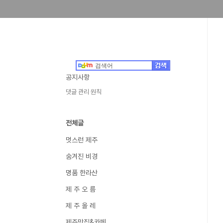
공지사항
댓글 관리 원칙
전체글
멋스런 제주
숨겨진 비경
명품 한라산
제 주 오 름
제 주 올 레
제주맛집&카페