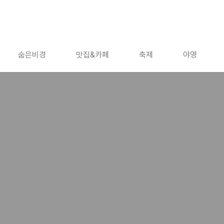
숨은비경
맛집&카페
축제
야영