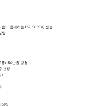
다음이 함께하는 I ♡ KOREA) 선정
 실림
2등(150만원)당첨
종 선정
원)
.
정
호에실림