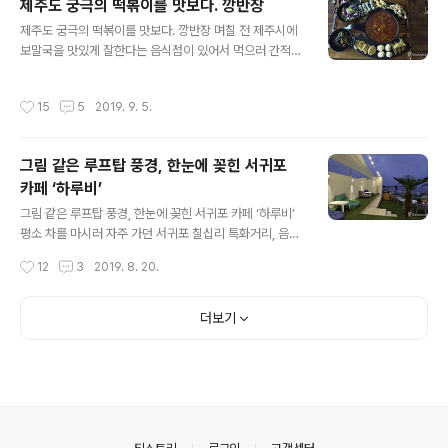
제주도 궁극의 떡볶이를 맛보다. 깡반장
타고 지나다가 베트남 요리를 하는 전문점을 우연하게 만
글 내용
제주도 궁극의 떡볶이를 맛보다. 깡반장 며칠 전 제주시에
났습니다. 제법 기다리는 사람들도 보이고 해서 돌아오는
보말국을 맛있게 잘한다는 음식점이 있어서 먹으러 간적이
길에 꼭 한번 들러보리라 하고는 일부러 들렀습니다. 교통
있습니다. 제주도에서는 바다에서 나는 고둥을 통틀어 보
체증으로 몸살을 앓는 시내에 비해 한적한 제주도의 중산
말이라고 하는데, 바닷가 돌 틈에서 잡은 참보말을 주재료
간 도로, 마당에 잔디를 심어 한껏 멋을 부린 건물 앞에는
작성시간
15
5
2019. 9. 5.
로 하고 제주도 돌미역을 첨가한 뒤 특유의 진한 육수로 끓
끼니때라 그런지 여전히 줄을 서고 있는 사람들이 보였고,
여내어 진짜 맛있게 먹은 기억이 있습니다. 또 갈 것 같습니
카운터에 전화번호를 남기고 기다렸습니다. ..
다. 이렇게 제주도에는 제주도만의 전통음식들이 여럿 존
그림 같은 루프탑 풍경, 한눈에 꽂힌 서귀포
재합니다. 하지만 요즘에 홍수처럼 쏟아지는 맛집 리스트
카페 ‘하루비’
의 대부분을 차지하고 있는 요리들은 퓨전입니다. 그 중에
글 내용
는 전통퓨전도 있지만, 시각적 효과와 자극적 조합에 호기
그림 같은 루프탑 풍경, 한눈에 꽂힌 서귀포 카페 ‘하루비’
심을 유발하는 일회성 퓨전들이 상당수 존재한다고 봅니
평소 차를 마시러 자주 가던 서귀포 칠십리 특화거리, 음식
다. 동네 가까운 곳에 떡볶이를 독특하게 한다는 집이 있어
점들은 많지만 카페는 별로 없는 곳이에요. 바다를 바라보
작성시간
12
3
2019. 8. 20.
다녀왔습니다. 끼니때 추천을 받은 집이라서 “..
면서 차를 마실 수 있는 경관적 요소 때문에 몇 되지는 않지
만 그중에 맘에 드는 곳을 골라 이용을 했었는데요, 며칠 전
에 이곳에 들렀다가 한 눈에 팍 꽂히는 카페 한곳을 발견했
더보기
습니다. 제주도뿐만 아니고 요즘 전국적으로 얼마나 카페
들이 많이 생기는지 아시죠? 자고 일어나면 새로운 카페들
이 생기는 것 같은데요, 이렇게 많은 카페들 다들 안녕하신
지는 모르겠습니다. 그런데 모든 카페들이 파리가 날리는
건 아니죠. 제주도만 하더라도 곳곳을 다니다보면 유독 사
람들이 많이 몰리는 카페들이 있는데, 자세히 들여다보면
의안내