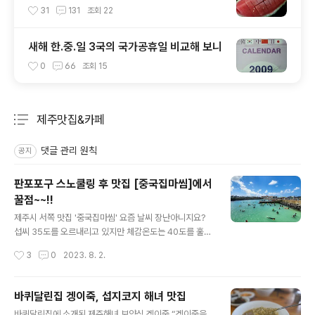
31
131
조회
22
새해 한.중.일 3국의 국가공휴일 비교해 보니
0
66
조회
15
제주맛집&카페
분류 전체보기
주요 글 목록
댓글 관리 원칙
공지
판포포구 스노쿨링 후 맛집 [중국집마씸]에서
꿀점~~!!
글 내용
제주시 서쪽 맛집 '중국집마씸' 요즘 날씨 장난아니지요?
섭씨 35도를 오르내리고 있지만 체감온도는 40도를 훌쩍
넘는거 같습니다. 가능하면 집 밖에 나가지 않는게 상책이
작성시간
3
0
2023. 8. 2.
긴 하지만 계절이 여름이잖아요? 젊음의 계절인 만큼 제주
도는 피서를 위해 찾아온 관광객들이 정말 많습니다. 때가
때인 만큼 대부분의 피서객들은 시원한 풍경의 해수욕장
바퀴달린집 겡이죽, 섭지코지 해녀 맛집
또는 유명한 계곡을 찾아 즐기고 있는데요, 장마가 지나간
글 내용
바퀴달린집에 소개된 제주해녀 보양식 겡이죽 “겡이죽을