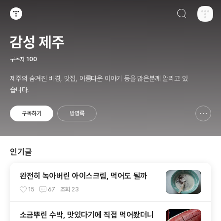
검색하기
티스토리
감성 제주
구독자
100
제주의 숨겨진 비경, 맛집, 아름다운 이야기 등을 많은분께 알리고 있
습니다.
구독하기
방명록
신고하기 레이어
열기
인기글
완전히 녹아버린 아이스크림, 먹어도 될까
15
67
조회
23
소금뿌린 수박, 맛있다기에 직접 먹어봤더니