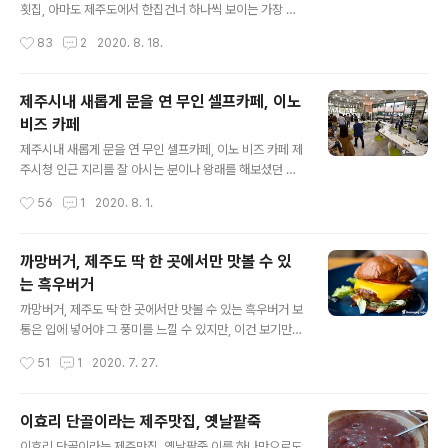
많은 양의 메밀을 재배 한답니다. 생산량이 많은 만큼 메밀
횟집, 아마도 제주도에서 한집건너 하나씩 보이는 가장 흔
과 관련해서 다양한 요리들도 많은데요, 그중에 대표적인
한 음식점일겁니다. 사실 이렇게 너무 흔하다 보니 막상 식
작성시간
83
2
2020. 8. 18.
제주음식을 꼽으라면 단연 빙떡입니다. 메밀가루를 묽게
사를 하려고 하면 어디로 가야할지 고민이 되기도 합니다.
반죽해서 부친 다음, 양념한 무를 소로..
음식점은 크게 관광객들이 많이 찾는 곳과 제주도민들이
주요 고객인 곳 두 가지로 분류할 수 있는데요, 오늘은 지극
제주시내 새롭게 문을 연 무인 셀프카페, 이노
히 도민의 입장에서 맛집 한 곳을 소개하려 합니다. 제주도
비즈 카페
에는 흑돼지 맛집이라고 소문난 곳이 여럿 존재하지만 이
글 내용
곳만큼 제주도민들에게 강렬하게 각인된 곳은 없을 거 같
제주시내 새롭게 문을 연 무인 셀프카페, 이노 비즈 카페 제
습니다. 도민들 사이에서 알려지기 시작한 것이 근 20년은
주시청 인근 지리를 잘 아시는 분이나 왕래를 해보셨던 분
되어 간다는 느낌인데, 며칠 전 오랜만에 찾아갔다가 여전
들은 제주테크노파크 건물 뒤편에서 영업을 하던 편의점
작성시간
56
1
2020. 8. 1.
히 그 맛을 유지하고 있다는 것에 또 놀랬습니다. 아니 더
생각나실 겁니다. 길목도 좋지만 실외 휴게 공간이 너무 좋
깊어진 맛에 서비스 또한 더 좋..
아서 인기가 많았고, 도내에서 으뜸가는 매출을 자랑하던
곳이지요. 그런데 그곳이 이번에 새롭게 변신을 시도하였
까망버거, 제주도 딱 한 곳에서만 맛볼 수 있
다는 소식을 알려드립니다. 편의점 임대를 중단하고 공공
는 흑우버거
의 서비스와 편의를 위해 관련된 사람이면 누구나 편하게
글 내용
이용할 수 있는 무인 셀프카페로 문을 열었고, 가장 중요한
까망버거, 제주도 딱 한 곳에서만 맛볼 수 있는 흑우버거 보
부분은 제주테크노파크에서 직접 운영을 한다는 것입니다.
통은 입에 넣어야 그 풍미를 느낄 수 있지만, 이건 보기만
그렇다면 과연 어떻게 변신하였고, 누구에게 개방을 하는
해도 그 깊은 풍미가 전해지는 것 같습니다. 검은 소인 흑우
작성시간
51
1
2020. 7. 27.
것이고, 어떻게 운영되는지에 대해 간단하게 소개를 해 드
패티를 넣어 만든 버거, 상상이나 해보셨습니까? 돼지고기
리도록 하겠습니다. 카페의 이름은 이노비즈 ..
패티에 익숙해진 입맛이라 난생처음 맛본 흑우버거는 또
다른 맛의 세계를 보여줍니다. 현재 제주도에서 흑우버거
이효리 단골이라는 제주맛집, 옛날팥죽
를 맛볼 수 있는 유일한 곳은 바로 ‘12월’이라는 카페입니
글 내용
이효리 단골이라는 제주맛집, 옛날팥죽 이름 하나만으로도