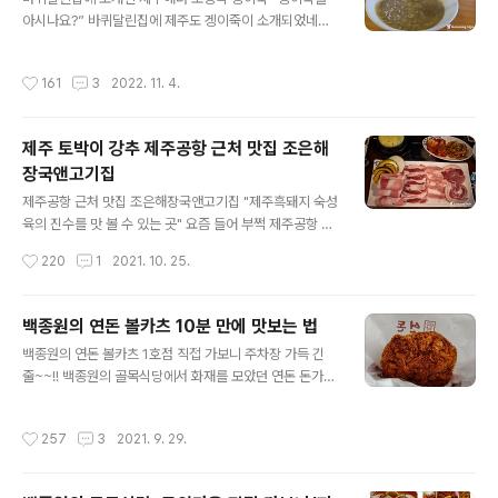
지난 일요일이 최고 절정이었던 것 같습니다. 가는 곳마다
아시나요?” 바퀴달린집에 제주도 겡이죽이 소개되었네요.
사람들로 넘쳐 났는데요, 요즘 스노쿨링으로 인기를 얻고
제주도 출신인 고두심님이 강력추천했다고 하네요. 제주도
있는 판포포구도 예외는 아니었습니다. 에메랄드 빛깔의
에선 깅이죽이라도 합니다. 제주를 찾는 관광객들에게 깅
눈부신 바다에서 자유롭게 스노쿨링을 즐기고 있는 피서객
작성시간
161
3
2022. 11. 4.
이죽이 뭐냐고 물어보면 아는 분이 없을 겁니다. 제주도 사
들이 조그마한 판포포구를 가득 메우고 있는데요, 예전에
람들 또한 기성세대들이라면 혹시(?) 모를까 아는 사람들
는 진짜 젊은층들만 이곳을 찾았는데, 근래에는..
은 극소수일 겁니다. 이제는 제주도 최고의 명소로 변해버
제주 토박이 강추 제주공항 근처 맛집 조은해
린 성산포의 섭지코지, 다른 곳에 비해 섭지코지는 알려진
장국앤고기집
맛집들이 별로 없는데, 이곳을 여행하다가 제주색이 짙은
글 내용
음식을 먹고 싶은 분들이라면 섭지코지 북쪽 해변에 있는
제주공항 근처 맛집 조은해장국앤고기집 "제주흑돼지 숙성
섭지코지 해녀의 집을 한번 찾아가 보시길 바랍니다. 지형
육의 진수를 맛 볼 수 있는 곳" 요즘 들어 부쩍 제주공항 근
적으로 제주본섬에서 돌출된 형태를 하고 있는 제주 섭지
처에 갈만한 맛집을 물어보는 분들이 부쩍 많이 늘었습니
작성시간
220
1
2021. 10. 25.
코지, 입구로 들어선 후 오른쪽으로 차를 몰고 가면..
다. 아무래도 비행기 시간에 쫒기다 보니 제주공항 근처 맛
집에서 끼니를 해결하고 시간을 절약하려는 때문일 것입니
다. 코로나 시국이지만 여행 올 사람들은 정말 많이 오는 것
백종원의 연돈 볼카츠 10분 만에 맛보는 법
같습니다. 여름시즌은 끝나고 이제 가을 시즌으로 접어들
글 내용
백종원의 연돈 볼카츠 1호점 직접 가보니 주차장 가득 긴
면서 더욱 많은 사람들이 찾을 테고요, 곧이어 위드코로나
줄~~!! 백종원의 골목식당에서 화재를 모았던 연돈 돈가스
로 전환되면 더욱더 제주를 찾는 사람들이 많을 것 같습니
집이 제주도에 오픈하면서 많은 사람들이 줄을 서서 기다
다. 여행길에서 가장 중요한 것 중에 하나가 바로 먹거리지
리곤 했었지요. 줄서기 앱을 이용하는 시스템으로 바꿨지
요. 예전에는 볼거리와 즐길거리가 풍부해야 좋은 여행이
작성시간
257
3
2021. 9. 29.
만 크게 달라진 것은 없고요, 지금도 연돈 돈가스를 맛보려
라 여겼지만, 요즘에는 잠 편히 자고 먹을 거 잘 먹는 여행
면 광클릭을 해야만 가능합니다. 하지만 최근에 백종원과
이야 말로 찐여행이라는 얘기들이 많습니..
연돈 돈가스가 손을 잡고 프랜차이즈로 재탄생한 곳이 있