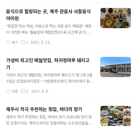
이상하게도 이곳에선 관광객들의 모습..
었으면 하는 바램 누구보다 간절합니다. 제주도는 지역적
특색 때문에 다른 고장과는 다르게 차별화된 지역의 먹거
음식으로 힐링되는 곳, 제주 관음사 사찰음식
리들이 존재하는데요, 제주도에서만 접할 수 있는 재료들
아미헌
을 이용한 퓨전요리들도 최근에는 급격하게 늘었습니다.
글 내용
제주도를 여행오신 분들을 대상으로 하는 거라면 평범한
"정갈한 한상 차림, 마음으로 먹는 사찰 음식 체험관" 체험
요리들 보다는 분명히 경쟁력이 있을 것이란 생각이 듭니
비: 8천원 메뉴: 돌솥밥에 계절반찬(어.육.오신채 금기) 제
다. 다만, 그들을 사로잡을 만한 특징은 반드시 있어야겠지
주도는 벚꽃이 만개하는 시기에는 신기하게도 사나운 날씨
작성시간
187
1
2021. 3. 23.
요. 과거에는 요리의 맛이 판단 기준이 되었지만, 최근에는
도 같이 찾아옵니다. 올해는 영등할망(안전과 풍요를 가져
SNS 인증이 붐을 타면서 맛 외에도 사진으로서 그..
다준다는 신)이 제주섬에 머무는 시기이지도 하지만 아무
래도 꽃을 시샘하는 추위라는 해석이 더 설득력을 얻습니
가성비 최고인 애월맛집, 하귀청마루 돼지고
다. 거센 바람과 함께 기온이 뚝 떨어졌던 날씨, 한라산에는
기
하얗게 서리가 내려 겨울의 한복판에 있는 듯한 느낌을 주
글 내용
기도 했습니다. 마치 계절이 거꾸로 흐른 듯한 날씨, 문득
가성비 최고인 애월맛집, 하귀청마루 돼지고기 엊그제 3월
지난겨울에 다녀왔던 제주 관음사의 사찰음식이 떠올랐습
3일은 삼겹살데이였죠~~!!발렌타인데이, 화이트데이 등
니다. 바로 제주 관음사 사찰음식 체험관 ‘아미헌’의 이야기
평소에 기념일을 챙기지는 않지만 삼겹살데이에 만큼은 핑
작성시간
138
2
2021. 3. 5.
입니다. 사진을 찾아봤더니 있네요. 몸을 움츠리게 하는 사
계 삼아 가족들 간에 오랜만에 외식도 할 겸, 간단하게 동네
나운 날씨라서 아미헌의 따뜻한 벽..
음식점을 찾곤 합니다. 사는 곳이 흑돼지의 고장 제주도이
다 보니 어렵지 않게 돼지고기가 맛있는 집을 찾을 수 있는
제주시 적극 추천하는 횟집, 바다의 향기
데요, 이번에는 지인 추천으로 5분이면 갈수 있는 애월읍
글 내용
제주시 적극 추천하는 횟집, 바다의 향기 코로나로 많이 힘
하귀리에 있는 집을 찾아가보기로 하였습니다. 예전에도
든 요즘이지요. 제주도에서도 힘들어하는 소상공인들을 돕
많았지만 최근 들어 부쩍 돼지고기 전문점들이 많이 늘었
자는 운동이 활발하게 전개되고 있습니다. 어제는 제주시
고, 맛있는 고기를 파는 음식점, 일명 맛집들도 많이 늘었다
도두에 있는 바다의 향기라는 횟집을 찾았습니다. 제가 활
는 생각입니다. 공급을 하는 돼지고기는 비슷비슷하지만