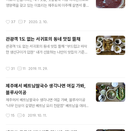
다. 수제 흑우버거를 만들어 판다는 소식에 일부러 찾아 갔
영향력을 갖고 있는 이효리는 제주도에 이주해 살면서 좋
습니다. 일반적으로 많은 사람들은 제주도 하면 흑돼지를
은쪽이든 나쁜쪽이든 지역사회에 영향을 준 것은 사실인거
연상하지만, 제주흑우 또한 명품 중에 명품입니다. 흑색의
같습니다. 얼마 전에는 살고 있던 자택을 팔고 제주도 어딘
털을 가진 제주흑우는 체구가 작지만 강건하고 지구력이
작성시간
37
7
2020. 2. 10.
가(?)에 새로운 터전을 꾸리고 여전히 잘 살고 있다는 소문
좋아 기원전부터 제주도에서 사육되어 온 우리나라 고유종
입니다. 오늘 소개해드리는 맛집 또한 이효리가 좋아하고
입니다. 조선왕조실록과 탐라순력도..
즐겨 찾는 집으로 소문이 자자한 집입니다. 물론 제 눈으로
관광객 1도 없는 서귀포의 동네 맛집 뜰채
보질 못했으니 정확한 것은 아닙니다. 요리를 주문해놓고
글 내용
그분이 자주 오시냐고 여쭤보니 빙긋이 웃고는 즉답을 피
관광객 1도 없는 서귀포의 동네 맛집 뜰채 “부드럽고 바삭
합니다. 서로에게 부담을 줄 수 있는 행동을 자제하려는 것
한 생선구이가 압권” 내가 선호하는 나만의 맛집의 기준은
으로 보여 집니다. 보존회에서 철저하게 관리되며 제주도
무엇일까. 아무리 호감이 가는 맛집이라도 매일같이 찾아
의 전통마을로서 명맥을 유지하고 있는 제주 표선면의 성
갈 수는 없다고 봅니다. 아주 가끔이라도 생각나는 음식점,
작성시간
31
11
2019. 11. 29.
읍마을, 1목2현제의 과거 제주행정구역 중 ..
가까운 지인들에게 자신 있게 추천할 수 그것이 바로 맛집
이 아닐까합니다. 반대로, 한번 가본 후 두 번 다시 가고 싶
지 않은 음식점은 점점 사람들의 기억에서 멀어질 수밖에
제주에서 베트남쌀국수 생각나면 여길 가봐,
없을 것입니다. 제가 이번에 다녀온 음식점도 앞의 경우와
블루사이공
비슷하다고 봅니다. 오늘은 뭐 먹을까 고민하다가 떡 떠오
글 내용
르는 맛집, 저를 비롯한 이곳은 다녀온 사람들은 대부분 그
제주에서 베트남쌀국수 생각나면 여길 가봐, 블루사이공
런 얘기들을 하더군요. 제주도는 대한민국 제일의 관광지
"너무 인상이 깊었던 베트남 요리 전문점" 베트남을 여러
다보니 관광객을 상대로 하는 음식점들이 아주 많습니다.
번 다녀오다 보니 문득문득 쌀국수가 생각날 때가 많습니
작성시간
15
0
2019. 10. 11.
일회성이 짙다보니, 아무래도 소홀할..
다. 로컬식에 가까우면 더더욱 좋습니다. 밀가루로 만드는
일반국수보다 먹으면 속이 편안하고 무엇보다 독특한 향이
제 입맛에는 좋습니다. 얼마 전에 동네에서 가까운 곳 차를