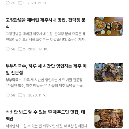
작성시간
75
1
2020. 12. 11.
동하는 제주도 관광협회에서 인증하는 회원사이기도 합니
숙성 기술이나 양념방법 등 음식점만의 노하우와 장점을
다. 제주도 사람이든 관광객이든, 제주도에서 내노라 하는
어떻게 살리느냐에 따라 고객들의 평이 확 갈..
먹거리는 흑돼지와 생선회로 압축됩니다. 요즘같이 사회적
고정관념을 깨버린 제주시내 맛집, 관덕정 분
거리두기가 요구되는 시점에 대놓고 음식점을 이용하라고
식
할 수는 없지만, 그래서 두세 명 소모임이나 가족 간 외식할
글 내용
일이 있으면 이 집을 적극 추천합니다. 생선회집은 일반적
고정관념을 깨버린 제주시내 맛집, 관덕정 분식 요즘은 퓨
으로 곁가지음식(스끼다시)이 얼마나 푸짐하게 나오느냐에
전요리들이 초강세를 보여주는 것 같습니다. 소문이 자자
따라 기준이 정해지는 걸 많이 봐왔습니다. 하지만 내막을
하여 한번 가보면 깜짝깜짝 놀랄 정도의 톡톡 튀는 요리들
작성시간
68
2
2020. 12. 10.
들여다보면 손이 가지 않는 요리나 가지 수만..
이 엄청난 인기몰이를 하고 있더군요. 이번에 찾아갔던 제
주시의 관덕정분식도 그중에 한 곳이라 할 수 있습니다. 처
음에 ‘분식’이라는 상호를 듣고는 우리가 쉽게 생각하는 보
부부막국수, 하루 세 시간만 영업하는 제주 메
통의 분식집인줄 알았습니다. 그런데 직접가보고 나니 머
밀 전문점
릿속에 박혀 있던 고정관념이 일순간에 깨져 버리고 말았
글 내용
습니다. 근사한 레스토랑? 아니 찻집? 카페? 주차장에 차를
부부막국수, 하루 세 시간만 영업하는 제주 메밀 전문점
세울 때부터 심상치 않은 기운이 감지되더니 실내에 들어
“가을엔 필수, 제주 메밀국수” 가을의 제주 들녘을 수놓았
서고 나니 눈이 휘둥그레졌습니다. 깔끔한 실내분위기에
던 메밀꽃도 이제 막바지네요. 꽃은 시들해지고 조금 있으
작성시간
68
3
2020. 11. 9.
천정에서 쏟아지는 빛줄기, 채광을 위해 한쪽의 천정을 완
면 메밀을 수확하는 일만 남았습니다. 봄과 가을, 일 년 이
벽하게 유리로 인테리어를 했습니다. 새로 지은 ..
모작으로 재배하는 메밀은 가을꽃이 참 예쁘더라고요, 메
밀의 질은 어느 계절에 재배한 것이 좋은지 잘 모르겠습니
석쇠만 봐도 알 수 있는 찐 제주도민 맛집, 태
다.ㅜ 그런데 그거 아세요? 우리나라에서 제주도가 메밀 최
백산
대 생산지라는 사실, 많은 사람들은 메밀하면 봉평을 떠올
글 내용
리지만, 전국 생산량의 40%에 이를 정도로 제주도는 매해
석쇠만 봐도 알 수 있는 찐 제주도민 맛집, 태백산 갈비집과