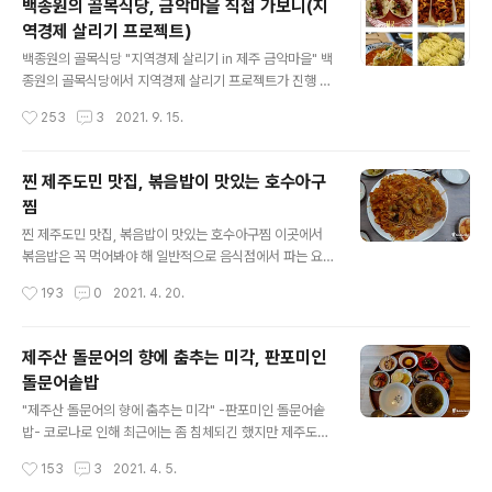
백종원의 골목식당, 금악마을 직접 가보니(지
으니 그게 바로 연돈 볼카츠입니다. 제주도에 제1호점이 오
역경제 살리기 프로젝트)
픈을 하면서 유명세를 탔고, 연돈 볼카츠를 맛보려는 줄이
글 내용
주차장을 가득 메워 오픈시간대에 찾아가면 최소 한 시간
백종원의 골목식당 "지역경제 살리기 in 제주 금악마을" 백
은 줄을 서야 할 정도로 인기몰이를 하고 있습니다. 하지만,
종원의 골목식당에서 지역경제 살리기 프로젝트가 진행 중
“나는 연돈 볼카츠를 꼭 맛봐야 직성이 풀리겠다.” 하시는
이죠. 그 첫 번째 마을로 선정된 제주도의 금악마을, 제가
작성시간
253
3
2021. 9. 15.
분들은 굳이 오픈시간대를 딱 맞춰 갈..
제주도에 살기 때문에 금악마을에 대한 기억은 양돈장으로
인한 악취 외에는 딱히 생각나는 게 없었는데요, 차를 타고
지나갈 때도 코를 막고 지나갈 정도로 악취가 심한 곳인데
찐 제주도민 맛집, 볶음밥이 맛있는 호수아구
과연 이 악조건을 어떻게 이겨낼까 걱정이 되곤 했습니다.
찜
이렇게 관심이 가는 곳이기도 하고 같은 제주도라는 애착
글 내용
때문에 일단 잘되었으면 하는 바람에서 이번 골목식당 지
찐 제주도민 맛집, 볶음밥이 맛있는 호수아구찜 이곳에서
역경제살리기 프로젝트는 첫 회부터 한 번도 빠트리기 않
볶음밥은 꼭 먹어봐야 해 일반적으로 음식점에서 파는 요
고 보고 있었고, 이제 막바지에 이르렀네요. 모집 과정에서
리들은 호불호가 갈릴 수밖에 없지만 그렇지 않은 요리도
작성시간
193
0
2021. 4. 20.
많은 사람들이 지원을 했고 그 중에 딱 8팀이 본선에 진출
있는 것 같습니다. 대표적인 것이 아구찜인데요, 모두가 좋
했는데요, 이중에서도 딱 절반인 ..
거나 아니면 모두가 나쁘거나, 사실 아구찜 요리가 맛이 없
다면 장사를 고민해봐야 하지 않을까 싶기도 합니다. 아주
제주산 돌문어의 향에 춤추는 미각, 판포미인
평범한 맛의 아구찜 집이 있는 반면, 단골집으로 정해 놓고
돌문어솥밥
많은 사람들이 즐겨 찾는 아주 맛있는 아구찜 집, 이렇게 양
글 내용
분되어 있지 않나 생각하는데요, 오늘은 제주시 노형동에
"제주산 돌문어의 향에 춤추는 미각" -판포미인 돌문어솥
있는 아구찜 전문점 한 곳을 소개할까 합니다. 제주도는 여
밥- 코로나로 인해 최근에는 좀 침체되긴 했지만 제주도에
행의 메카이다 보니 조금만 소문이 나면 기존에 있던 단골
우후죽순 생겨나는 카페들 못지않게 음식점들 또한 정말
작성시간
153
3
2021. 4. 5.
도민들을 몰아내고 관광객들이 차지하는 경우가 많지만,
많이 생겼습니다. 어려운 시기 소상공인 분들 모두가 잘되