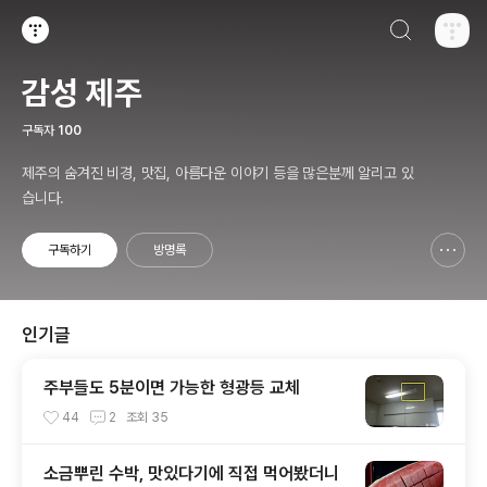
검색하기
티스토리
감성 제주
구독자
100
제주의 숨겨진 비경, 맛집, 아름다운 이야기 등을 많은분께 알리고 있
습니다.
구독하기
방명록
신고하기 레이어
열기
인기글
주부들도 5분이면 가능한 형광등 교체
44
2
조회
35
소금뿌린 수박, 맛있다기에 직접 먹어봤더니