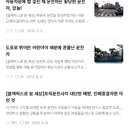
자동차문에 발 걸친 채 운전하는 황당한 운전
량은 자주 보이는 것은 아니지만, 그래도 얼마 전에 비해 많
자, 깜놀!
은 차량들이 창문을 내리고 운행을 하는 모습을 볼 수 있습
글 내용
니다. 그런데 달리는 차량의 안에서 놀던 어린이가 활짝 내
[블랙박스로 본 세상] 자동차 운전을 장난처럼 하는 사람
려진 창문 너머로 떨어진다. 라고 상상해 보셨는지요. 그런
근래에 들어서는 아주 오래된 연식의 차량 외에는 수동변
데 저의 눈에 신호대기중인 한 승용차에서는 3~5세로 보
속기 차량을 찾아볼 수가 없지요. 여성운전자들이 급격하
작성시간
1
20
2012. 9. 2.
이는 어린이가 승용차 좌석에서 장난을 치면서 차창 밖으
게 늘어난 원인도 있겠지만, 자동변속기 차량은 추세인 것
로 몸을 내밀고 있는 모습이 포착되..
만은 확실합니다. 저 또한 90년대 초반부터 약3년 전까지
자동차를 몰면서 수동변속기 차량을 고집했지만 근래에 자
도로로 뛰어든 어린아이 때문에 혼쭐난 운전
동변속기 차량에 길들여지고 부터는 자동차 운전이 너무
자
편해졌다는 것을 몸소 느끼고 있답니다. 하지만 편리한 기
글 내용
능이 많이 진다고 모든 것이 좋아지는 건 아닌 것 같습니다.
[블랙박스로 본 세상] 운전자 감담 서늘케 했던 어린이의
두 팔과 두 다리를 모두 움직여야 하는 수동변속기와는 다
무분별 행동 여름 휴가철에는 평상시보다 교통사고가 4.
르게 자동변속기인 경우에는 당장 왼쪽 다리는 할 일이 없
9%나 증가한다는 소식을 얼마 전에 들은 것 같은데요, 이
작성시간
1
16
2012. 8. 5.
어졌습니다. 클러치가 없기 때문이지요. 기어변속 또한 자
중에서 가장 많은 연령대는 열 살 미만의 어린아이라고 합
주 할 필요가 없기 때문에 오른손이 많이 편..
니다. 평상시보다 무려 33%나 많은 사고가 도로위에서 발
생한다고 합니다. 무엇 때문일까요. 이는 휴가철을 맞아 휴
[블랙박스로 본 세상]트럭운전사의 대단한 배짱, 민폐종결자란 이
가를 떠나는 차량이 증가한 원인도 있겠지만 방학을 맞은
런 것
어린아이들이 도로 위에서 무분별하게 뛰어놀다 사고가 나
글 내용
는 경우도 많을 것이라 보여 집니다. 실제로 어제 오후 도로
이기주의 극치를 보여준 트럭 운전사 사람들이 이동을 하려면 반드시 필요한 도로....
위를 차를 몰고 가다가 깜짝 놀라는 광경을 목격하고 말았
안전하고 원활한 교통을 확보하기 위하여 많은 부분들을 법으로 규정해 놓고 있지만
답니다. 인도에서 놀던 어린이가 갑자기 차도로 뛰어드는
그 중에서도 유턴에 관한 규정만큼은 전적으로 운전자의 편의를 염두에 둔 규정이라
작성시간
781
58
2012. 4. 8.
바람에 도로 위를 달리던 운전자가 급정거를 하는 상황이
고 저는 생각합니다. 오히려 유턴 차량들로 인해 교통흐름이 엉키는 경우를 자주 보