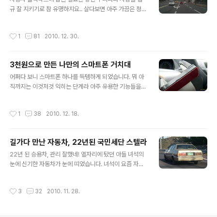
모르겠지만 제주시에서 출발하여 동쪽 일주도로를 타고 서
규 잘 지키기로 참 유명하지요.. 살다보면 아주 가끔은 정해
귀포까지 달리는 동안 크고 작은 교통사고를 3건이나 접했
진 법을 위반하는 경우도 있습지요. 뭐 바쁘다 보면 그럴 수
습니다. 도로위에서 발생한 사건들인데요, 나머지 2건은
도 있겠다 싶어 이해되는 경우도 있습니다. 반대로............
조그마한 접촉사고였지만, 거의 서귀포에 다다랐을 때, 정
작성시간
1
81
2010. 12. 30.
혼자만 정해진 법을 지켜 바보가 되는 경우도 허다합니다.
말 대형 사고를 목격하고 말았습니다. 새해인사를 가기위
제 차량에 장착된 나만의 블랙박스에 담겨진 동영상을 살
한 분주한 발걸음 때문일까요. 평일..
펴보던 중... 아주 재밌는 장면이 하나 포착되었습니다. 도
3천원으로 만든 나만의 스마트폰 거치대
로를 달리던 중이었습니다. 앞에는 신호등이 설치되어 있
글 내용
습니다. 약 100여 미터앞에서 보니 아직은 초록색입니다.
어쩌다 보니 스마트폰 하나를 득템하게 되었습니다. 뭐 아
순간 초록색이던 신호등이 황색으로 바뀝니다. 누가 보더
직까지는 이것저것 익히는 단계라 아주 유용한 기능들을
라도 속도를 줄여야 할 타이밍이 분명합니다. 응급차량이
섭렵하지는 못했지만, 다음뷰에서 활동하는 블로거로서,
아니라면 말입니다.... 예상한 데로 미처 교차로에 당도하기
블로그 운영에 필요한 몇 가지의 기능은 득템하자마자 아
작성시간
1
38
2010. 12. 18.
도 전에 적색등이 ..
주 요긴하게 사용하고 있네요. 가장먼저 여기저기 싸돌아
다니는 걸 좋아하는 저로서는 GPS를 통한 위치확인이 아
주 유용하더군요. 그 다음으로 언제 어디서나 블로그의 상
길가다 만난 자동차, 22년된 국민세단 스텔라
태를 확인할 수 있다는 점, 무엇보다도 가장 맘에 드는 것은
글 내용
카메라 기능입니다. 2G폰을 쓸 때도 카메라기능이야 있었
22년 된 승용차, 관리 잘했네! 옆자리에 탔던 아들 녀석의
지만, 화질 면에서 비교할 수 없을 정도로 뛰어납니다. 웬만
눈에 신기한 자동차가 눈에 띠었습니다. 녀석이 요즘 자동
한 사진 촬영은 카메라를 별도로 준비하지 않아도 스마트
차에 관심이 참 많습니다. 국산차는 대부분 뒷모습만 봐도
폰 하나로 해결될 때가 많아졌습니다. 그러다 보니 문득 자
대충 다 외우고 있네요. 눈썰미가 아빠인 저보다 훨씬 낫습
작성시간
3
32
2010. 11. 28.
동차 내에서도 참 요긴하게 쓰이겠다는 생각을 ..
니다. 그런 아들에게 처음으로 눈에 띤 자동차, 처음에는 외
제차인줄 착각하더니 가까이 다가가서는 이내 국산자동차
임을 알아챕니다. "현대자동차에서 저런 차도 만들어 내