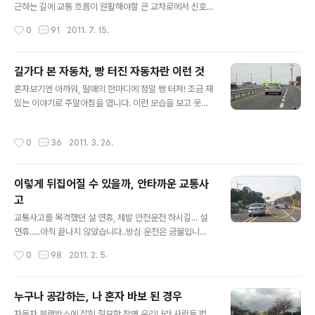
의 RV차량이 승용차 옆으로 다가옵니다. 1차선인데도 불
근하는 길에 교통 흐름이 원활해야할 큰 교차로에서 신호
구하고 승용차를 앞서 가려는 행동이 분명해 보입니다. 이
를 받고도 차량들이 멈춰서는 일이 벌어졌습니다. 원인은
작성시간
0
91
2011. 7. 15.
얌체 운전자는 승용차보다 오히려 한 발짝 앞서 나가 신호
바로 노란색 어린이집 스쿨버스 한대가 1차로에 버티고 서
를 기다립니다. 잠시 후, 신호가 바뀌자 검은..
있었기 때문이었 지요. 이런 와중에 누구한사람도 빨리 가
자고 빵빵 거리지도 않습니다. 애들을 내려 주느라 그러겠
길가다 본 자동차, 빵 터진 자동차란 이런 것
지 생각했는데, 다른 운전자들도 같은 생각을 한 것이겠지
글 내용
혼자보기엔 아까워, 딸애의 한마디에 정말 빵 터져! 조금 재
요. 그런데 옆을 스쳐지나가면서 상황을 보니 생각이 너무
밌는 이야기로 주말아침을 엽니다. 이런 모습을 보고 웃으
깊었다는 것을 알 수 있었습니다. 요지부동 인 차량, 내리고
면 안 되는데, 행여 차량 주인장께서는 너그러이 양해 바랍
타는 애들은 애초부터 없었던 겁니다. 운전자는 천하태평,
니다. 애들을 태우고 도로를 주행하던 중, 혼자만 보기엔 너
자신의 차량이 다른 운 전자들에게 불편을 끼치고 있는지
작성시간
0
36
2011. 3. 26.
무나 아까운 광경을 목격 하였답니다. 앞서가던 차량의 뒷
조차도 모르는 듯합니다. 덤프트럭보다 더 무서운 무법차
유리가 절묘하게 파손된 장면으로, 흡사 액션영화에서 격
량! 도로에는 덤프트럭만 무법차량이 ..
렬한 추격전을 벌인 후의 자동차처럼 절묘한 모양으로 뒷
이렇게 뒤집어질 수 있을까, 안타까운 교통사
유리창이 부서진 모습입니다. 일부러 저렇게 하려고 해도
고
힘들 듯한데, 깨진 유리창 너머로 운전을 하고 있는 운전자
글 내용
의 뒤통수까지도 적나라하게 보여집니다. 대체 어떤 사연
교통사고를 목격했던 설 연휴, 제발 안전운전 하시길... 설
이 있었기에 이토록 빵꾸가 난 것일까요. 처음 광경을 목격
연휴.....아직 끝나지 않았습니다..방심 운전은 금물입니다.
한 건, 운전을 하던 아내였습니다. "어어... 저건 뭐지?" 하
차례를 마치고 처가가 있는 서귀포를 향해 기분 좋은 드라
작성시간
0
98
2011. 2. 5.
고 있는 사이에 뒷자리에 앉..
이브를 하던 때입니다. 제주도의 날씨는 정말 오랜만에 구
름 한 점 없는 날씨를 보였는데요, 오랜만에 찾아온 봄 같은
날씨에 가족과 함께하는 즐거운 명절이 되었으리라 봅니
누구나 공감하는, 나 혼자 바보 된 경우
다. 호사다마라고 했던가요? 이런 경우에 어울리는 말인지
글 내용
자동차 블랙박스에 잡힌 절묘한 장면 우리나라 사람들 법