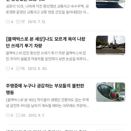
노심초사합니다. 자칫 하다가는 대형 사고를 불러일으킬
글 내용
수도 있기 때문입니다. 자동차를 운전하시는 분들 대부분
공포의 10초, 나에게 닥친 황당했던 교통사고 속수무책, 공
느끼시겠지만 예초작업 현장을 지나갈 때면 늘 불안합니
포영화 같았던 교통사고 상황 정말 간담을 쓸어내렸던 사
다. 자동차로 이물질이 날아들어 제2의 사고가 유발될까
고를 당했습니다. 지금은 지나간 일이라 아무렇지 않게 얘
작성시간
4
17
2013. 7. 12.
불안하기도 하지만, 현장에서 예초작업을 하시는 노동자분
기할 수 있지만 사고가 일어날 당시만 하더라도 사고의 공
들의 무방비 작업환경도 불안하기 짝이 없습니다. 언제..
포가 이런 것이구나. 실감이 나더라구요. 인명피해는 없고
차량만 파손되는 것으로 끝난 것이 얼마나 다행인지, 사고
[블랙박스로 본 세상]나도 모르게 욕이 나왔
를 당한 저와 제 아내도 순간적인 공포에서 벗어나 간담을
던 쓰레기 투기 차량
쓸어내렸지만, 사고를 낸 상대방 운전자 또한 매우 당황스
글 내용
럽고 놀란 반응이었습니다. 교통사고라는 것이 자신만 잘
블랙박스에 잡힌 황당한 쓰레기 투기 차량 블랙박스에 잡
한다고 해서 일어나지 말란 법이 없고, 또한 방어운전을 아
힌 최악의 꼴불견 자동차를 운전하다 보면 눈살을 찌푸리
무리 잘한다고 해서 일어나지 말란 법이 없다는 사실을 이
게 만드는 볼썽사나운 모습들을 정말 많이 보게됩니다. 그
작성시간
4
15
2013. 5. 30.
번에 새삼 깨달았네요. 운이라고 하는 것이 정말 맞은 말인
중에서도 차창 밖으로 이물질을 버리는 행위는 정말 꼴불
가 봅니다. 뒤로 넘어져도 코가 깨질 수..
견 중에 꼴불견입니다. 가장 흔한 꼴불견 행위로는 담배꽁
초 투척, 가래침 뱉기, 휴지투척 등을 많이 볼 수 있는데요...
주행중에 누구나 공감하는 부모들의 불편한
얼마 전에 차를 몰고 가다가 지금까지 본적이 없었던 정말
행동
해서는 안 될 꼴불견 행위를 보고 말았습니다. 블랙박스로
글 내용
촬영된 동영상 부터 보시지요. 앞서가는 검은색 승용차의
[블랙박스로 본 세상] 자식들의 생명은 안중에도 없는 무개
조수석을 자세히 봐주시기바랍니다. 앞서가던 검은색 승용
념 운전자 무더운 날씨가 계속될 때에는 아무래도 차량에
차에서 일회용 종이컵 한 개가 창밖으로 던져진 것인데요,
어컨을 많이 틀게 되지요. 하지만 요즘처럼 시원한 바람이
작성시간
0
20
2012. 9. 7.
더욱 황당한 것은 종이컵에 음료가 들어있는 상태로 버려
불기 시작할 때에는 자동차의 창문을 활짝 내리고 달리는
지는 것이었습니다. 쓰레기를 투척하는 것..
차들을 간혹 볼 수 있습니다. 아직도 더위가 채 가시질 않아
많은 차량들이 에어컨을 틀고 달리기 때문에 창문내린 차