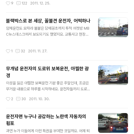
작성시간
9
122
2011. 12. 25.
던 고양이 한 마리, 대체 이 고양이에게는 무슨 일이 있었던
려 한동안은 페달을 밟을 수도 가 없게 됩니다. 여성의 경우
것일까요. 어제 크리스마스이브를 맞아 애들과 함께 조천
는 더욱 심하겠지요. 대체 아내가 운전하던..
읍 선흘리에 있는 모 박물관 구경을 마치고 집으로 돌아오
블랙박스로 본 세상, 꼴불견 운전자, 어떡하나
던 때였지요. 거문오름 탐방안내소 앞을 지나려는 찰나, 도
글 내용
로위에 무언가 이상한 물체가 눈에 들어 왔습니다. 아주 천
얌체운전도 모자라 불붙은 담배꽁초까지 투척 어젯밤 MB
천히 다가가 가까이에서 보고는 깜짝 놀라고 말았습니다.
C뉴스데스크에서 보도되기도 했었지요. 교통사고 현장이
물체의 정체는 다름 아닌 고양이었던 것입니다. 순간, 자동
생생하게 담긴 블랙박스를 보니 정말 정신이 번쩍 나더군
차를 움직이면 안 되겠다는 판단이 서더군요. 그대로 비상
요. 요즘 들어 블랙박스가 교통사고를 줄이는데 톡톡한 효
작성시간
1
32
2011. 11. 27.
깜빡이를 켜 놓고는 뛰어 내렸습니다. 지나가는..
과를 내고 있다는 얘기가 들립니다. 영상을 보고나면 왜 안
전운전을 해야 하는지 운전자들에게 경각심을 일깨워 주는
것 같습니다. 도로를 달리다 보면 기본적인 상식으로는 도
무개념 운전자의 도로위 보복운전, 아찔한 광
저히 이해할 수 없는 황당한 경우를 자주 보게 되는데요, 기
경
본적으로 준수해야 할 법규도 그렇지만 운전자들끼리도 서
글 내용
로 간에 지켜야할 보이지 않는 예의도 반드시 필요합니다.
이성을 잃은 아찔한 보복운전 기분 좋은 주말인데, 조금은
혼자만 사는 세상이 아니라는 겁니다. 아주 쉽게 볼 수 있는
무거운 내용으로 하루를 시작하네요. 운전자들끼리 도로위
예로..... 야간에 마주 오는 차량이 있는데도 헤드라이트를
에서 신경전을 벌이다가 결국에는 앙갚음을 하는 이른바
작성시간
2
30
2011. 10. 30.
하이빔으로 운전한다든가.... 뒤 따..
보복운전이 도를 넘고 있다는 언론보도를 종종 접하게 되
는데요. 실제로, 주먹만 휘두르지 않았지, 운전자들끼리 치
고받고, 대단한 신경전을 목격했답니다. 시내의 한적한 변
운전자면 누구나 공감하는 노란색 자동차의
두리를 주행할 때 블랙박스에 잡힌 영상을 편집했습니다.
횡포
편도1차선의 조그마한 교차로. 앞서가던 은색계열의 승용
글 내용
차 한 대가 신호를 받고 멈춰서 있습니다. 잠시 후, 검은색
과연 누가 이들에게 이런 특권을 부여한 것일까요. 어제 퇴