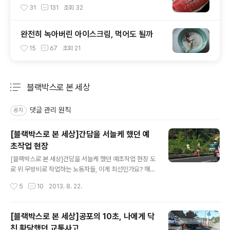
31
131
조회
32
완전히 녹아버린 아이스크림, 먹어도 될까
15
67
조회
21
블랙박스로 본 세상
분류 전체보기
주요 글 목록
댓글 관리 원칙
공지
[블랙박스로 본 세상]간담을 서늘케 했던 예
초작업 현장
글 내용
[블랙박스로 본 세상]간담을 서늘케 했던 예초작업 현장 도
로 위 무방비로 작업하는 노동자들, 이게 최선인가요? 해마
다 이맘때면 도로변 예초작업이 한창이지요. 매번 느끼는
작성시간
5
10
2013. 8. 22.
거지만 마땅한 대안이 없는 걸까요. 자동차를 운전하고 가
다보면 툭툭 자동차위로 날라드는 잡초 찌꺼기와 자갈들,
작업 중인 게 눈에 띠면 속도를 줄이고 조심스럽게 빠져나
[블랙박스로 본 세상]공포의 10초, 나에게 닥
가지만 언제 갑자기 자동차유리로 자갈이 날아들지 몰라
친 황당했던 교통사고