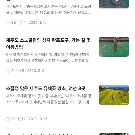
글 내용
제주도에서 남방큰돌고래 보시려는 분들이 많아서 그 요령
을 알려드립니다.우선, 제주도에서 서식하는 남방큰돌고래
에 대해서 알고 넘어 갑니다.제주남방큰돌고래는 제주도
작성시간
38
1
2026. 1. 15.
연안에 생활의 터전을 잡은 돌고래로 국제보호종입니다. 2
000년대에 이르러 남방큰돌고래는 큰돌고래와 유전적으
로 구별되는 종으로 인정받았습니다. 남방큰돌고래는 연안
제주도 스노쿨링의 성지 판포포구, 가는 길 및
지역에 정주하는 특성이 있으며, 연안생태계 피라미드의
이용방법
최상위 해양생물로서, 이들의 건강상태와 개체수는 연안생
글 내용
태계의 건강 상태를 판단할 수 있는 중요한 척도로 여겨지
여름철 제주도에서 꼭 가봐야 할 명소 몇 년 전부터인가 여
고 있습니다. 우리나라에는 제주도 연안에 평생을 정주하
름철 제주도에서 유행하기 시작한 스노쿨링, 보조 장비를
며 사는 제주남방큰돌고래가 서식하고 있습니다. 남방큰돌
착용하고 물속을 수영하면서 바다 밑 신비로운 광경들을
작성시간
3
5
2023. 8. 8.
고래의수명은 약40년으로 12개월 임신 기간 동안 한 마리
관찰하는 물놀이인데요, 과거에는 동남아 휴양지 바다에서
의 새끼를 낳습니다. 다 자란 몸길이는 약2.6m, 몸무게는
나 즐길 수 있던 것을, 이제는 국내 바닷가 어디서든지 쉽게
약..
볼 수 있게 되었습니다. 물론 국내에서는 뚜렷한 사계절로
초절정 맞은 제주도 유채꽃 명소, 엄선 8곳
인해 여름철에 국한되어 있긴 하지만, 여름철에 정말 흔한
글 내용
제주도 유채꽃 명소 8곳 지금 떠나야 할 "제주도 유채꽃 명
광경이 되어버렸습니다. 스노쿨링 마니아들이 찾아 놓은
소" 코로나에서 벗어나면서 처음 맞는 봄철, 어느 정도 예
명소들은 금방 소문이 나서 피서객들이 몰리기 시작하는데
상은 되었지만 따뜻한 날씨를 보이면서 제주도를 찾는 분
요, 스노쿨링 명소는 제주도에 아주 많다고 볼 수 있습니다.
들이 부쩍 늘었습니다. 때마침 봄꽃이 만발하는 시기입니
그중에서도 가장 소문난 성지는 바로 서귀포시에 있는 황
작성시간
22
2
2023. 3. 15.
다. 지난 주말에는 일부러 제주도 곳곳을 돌아봤는데요, 제
우지 해안인데요, 안타깝게도 올해부터 황우지 해안은 출
주도의 유명한 유채꽃 명소에는 유채꽃들이 활짝피어 최절
입이 금지되었습니다. 날카로운 바위 지대가..
정기를 맞고 있다는 생각이 듭니다. 의도했든 안했든, 지금