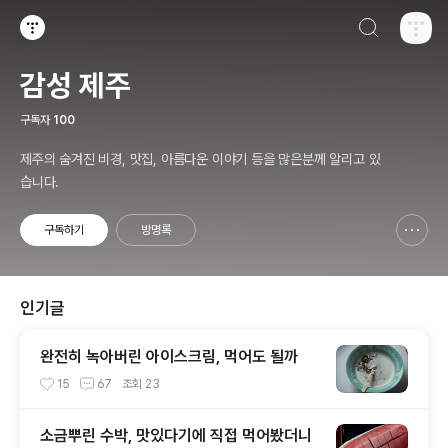
검색하기
티스토리
감성 제주
구독자
100
제주의 숨겨진 비경, 맛집, 아름다운 이야기 등을 많은분께 알리고 있
습니다.
구독하기
방명록
신고하기 레이어
열기
인기글
완전히 녹아버린 아이스크림, 먹어도 될까
15
67
조회
23
소금뿌린 수박, 맛있다기에 직접 먹어봤더니