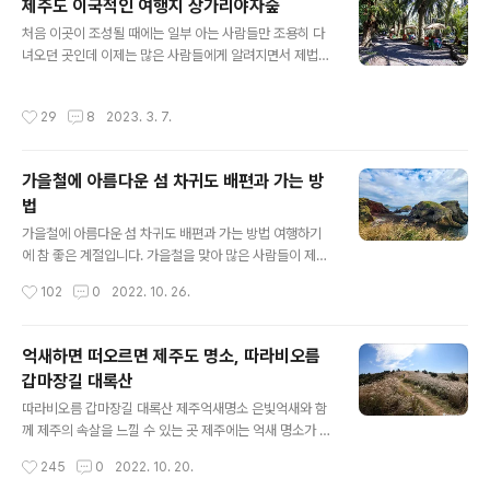
제주도 이국적인 여행지 상가리야자숲
이 시기에 제주도를 찾아온 분들에겐 최고의 볼거리를 선
글 내용
사하고 있다는 느낌인데요, 제주도는 유채꽃 외에도 봄의
처음 이곳이 조성될 때에는 일부 아는 사람들만 조용히 다
전령사라고 할 수 있는 벚꽃 명소들이 아주 많은데요, 벚꽃
녀오던 곳인데 이제는 많은 사람들에게 알려지면서 제법
이 개화를 하려면 조금 더 있어야 할 것 같고요, 지금은 유
유명한 곳으로 변해가고 있네요. 수십 년 된 야자수 나무가
채꽃이 여행객들의 발길을 붙들고 있다고 보면 됩니다. 피
숲을 이루고 있어서 마치 동남아의 유명한 휴양지에 온 듯
작성시간
29
8
2023. 3. 7.
고 금방 떨어져버리는 벚꽃에 비해 유채..
한 착각을 일으키는 곳, 이곳이 바로 상가리야자숲입니다.
상가리야자숲은 그동안 제주도의 여행지에 식상한 사람들
에겐 이색적인 볼거리라고 할 수 있는데요, 제주도에 산재
가을철에 아름다운 섬 차귀도 배편과 가는 방
한 숲속과 숲길 여행지와는 또 다른 느낌이 드는 곳이며, 애
법
월읍의 중산간에 위치해 있고 차량으로 접근이 용이한 곳
글 내용
이라 남녀노소 누구나 쉽게 둘러 볼 수 있는 장점이 있습니
가을철에 아름다운 섬 차귀도 배편과 가는 방법 여행하기
다. 처음에는 입장료가 없이 누구나 드나들 수 있었는데요
에 참 좋은 계절입니다. 가을철을 맞아 많은 사람들이 제주
이제는 5천 원이라는 입장료를 받고 있습니다. 상가리야자
도를 찾아오고 있는데요, 가을철의 상징적 아이콘이라 할
작성시간
102
0
2022. 10. 26.
숲 입구에는 간이 매표소가 설치되어 있는데..
수 있는 은빛 억새는 발길 닿은 곳마다 여행객들을 반기고
있습니다. 제주도에는 수많은 억새 명소들이 있지만 그중
에서도 단연 새별오름이 압권이고요, 몇 년 전에 제주도에
억새하면 떠오르면 제주도 명소, 따라비오름
등장하여 이목을 집중시켰던 외래종 핑크뮬리는 이제 인기
갑마장길 대록산
가 좀 시들해진 느낌도 듭니다. 이렇게 아름다운 가을철이
글 내용
면 떠나고 싶을 정도로 문득 생각나는 곳이 있으니 그곳은
따라비오름 갑마장길 대록산 제주억새명소 은빛억새와 함
바로 섬 속의 섬 차귀도입니다. 기이한 절벽 지대로 이루어
께 제주의 속살을 느낄 수 있는 곳 제주에는 억새 명소가 참
진 섬이지만 섬의 상부로 올라서면 탁 트인 경관에 온 섬이
많은데요, 해마다 이맘때쯤 중산간 지역으로 차를 몰고 다
작성시간
245
0
2022. 10. 20.
가을빛 억새로 일렁이는 모습을 보노라면 온갖 잡념이 다
니다 보면 어디서든지 눈에 띠는 것이 바다의 물결처럼 일