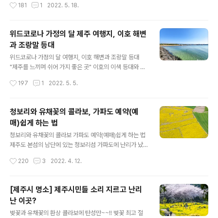
작성시간
181
1
2022. 5. 18.
물이 되면 바다로 나갈 배가 정박해 놓는 곳으로 그리고 밖
다름 아닌 등명대입니다. ‘등명대’는 지금의 등대 역할을 했
캐는 수시로 드나드는 배들이 정박해 있..
던 옛 등대이며, 이름은 말 그대로 '등(燈)을 밝히는(明) 대
(臺)', 즉 등대입니다. 예로부터 제주에서는 ‘도대불’이라고
위드코로나 가정의 달 제주 여행지, 이호 해변
불렀습니다. 공교롭게도 북촌리 해안을 지키고 있는 도대
과 조랑말 등대
불과 함께 신식 등대가 시야에 들어옵니다. 바다로 나간 제
글 내용
주 어민들의 안전하게 포구로 돌아올 수 있도록 길잡이 역
위드코로나 가정의 달 여행지, 이호 해변과 조랑말 등대
할을 해왔으며, 1915년에 만들어진 이곳 북촌리의 도대불
"제주를 느끼며 쉬어 가지 좋은 곳" 이호의 이색 등대와 해
위에는 건립연도를 알리는 표석을 세운 것도 특이한 점 중
변 제주도가 최근 들어 최고의 시즌을 맞고 있는 것 같습니
작성시간
197
1
2022. 5. 5.
에 하나입니다. 북촌 도대불 위 표석에 새겨진 건립연도를
다. 실외 마스크 의무화가 해제되고 여행에 목말랐던 사람
살펴보면 ‘대정4년..
들이 5월 가정의 달을 맞아 제주도로 몰려들고 있는 것입
니다. 이번 가정의 달 여행 성수기에 무려 20만 명이 제주
청보리와 유채꽃의 콜라보, 가파도 예약(예
도를 찾는다는 얘기도 들립니다. 그렇다면 이렇게 많은 사
매)쉽게 하는 법
람들이 제주도에 들어오면 모두 어디에 있는 것일까요. 유
글 내용
명한 관광지에 가보면 실감이 나지만, 조금만 외각으로 빠
청보리와 유채꽃의 콜라보 가파도 예약(예매)쉽게 하는 법
지면 그 많던 사람들이 보이질 않습니다. 그런 와중에 무심
제주도 본섬의 남단에 있는 청보리섬 가파도에 난리가 났
코 제주시 이호해변으로 산책을 갔다가 관광버스를 타고
습니다. 지금부터 5월까지는 매해 청보리 물결이 온 섬에
작성시간
220
3
2022. 4. 12.
해변 산책을 나온 관광객들을 보고 깜짝 놀랐습니다. 사실
출렁였는데요, 올해는 청보리가 있던 곳 일부에 유채꽃을
이곳은 주민들이나 개별 관광객들이 즐..
심어 환상적인 풍경을 연출해내고 있기 때문입니다. 코로
나에 지친 사람들이 연일 가파도를 찾아 눈부신 풍경에 넋
[제주시 명소] 제주시민들 소리 지르고 난리
을 놓고 진정한 제주도의 풍경이 바로 이게 아니겠냐며 탄
난 이곳?
성을 자아내고 있습니다. 청보리와 유채꽃의 환상콜라보를
글 내용
이룬 풍경은 아래쪽에서 확인하고요, 먼저 확인할 것이 따
벚꽃과 유채꽃의 환상 콜라보에 탄성만~~!! 벚꽃 최고 절