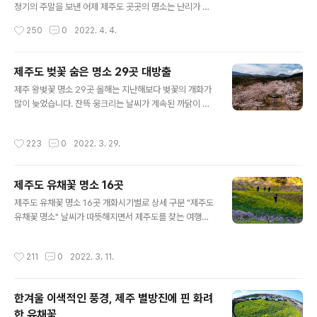
로 있습니다. 바로 가파도를 쉽게 가는 요령입니다. 요즘 가
정기의 주말을 보낸 어제 제주도 곳곳의 명소는 난리가 났
파도는 말 그대로 대목이라서 가파도행 선박에 승선하려면
습니다. 벚꽃과 유채꽃의 환상 콜라보를 보여주고 있는 제
작성시간
250
0
2022. 4. 4.
진땀을 빼야합니다. 어떻게 하면 사람에 치이지 않고 좀 더
주 최고의 봄철 명소인 녹산로에는 발 디딜 틈 없는 북새통
쉽게 배를 탈 수 있을까 알아보도록 하겠..
을 이뤘는데요, 사실 사람이 밀릴 거라 예감이 들면 처음부
터 피하는 게 상책입니다. 녹산로는 풍경은 어딜 내놔도 손
제주도 벚꽃 숨은 명소 29곳 대방출
색없이 아름다운 모습을 보이지만 밀려드는 사람들이 많을
글 내용
제주 왕벚꽃 명소 29곳 올해는 지난해보다 벚꽃의 개화가
때는 진짜 스트레스만 받다가 올 때가 많습니다. 차를 주차
많이 늦었습니다. 잔뜩 웅크리는 날씨가 계속된 까닭이 아
할 곳도 없을뿐더러 차를 주차했다 하더라도 편히 앉아서
닐까 하는데요, 어제는 차를 몰고 제주도 전 지역을 한 바퀴
쉬다 올 곳도 마땅치 않습니다. 그래서 알만 한 사람은 비교
돌아보니 드디어 벚꽃이 꽃망울을 터트리기 시작했네요.
적 한적한곳을 찾게 됩니다. 그래서 선택하는 곳이 바로 신
작성시간
223
0
2022. 3. 29.
제주도 지역이라 해서 다 같은 것은 아니고요, 서귀포지역
산공원입니다. 신산공원은 제주시내에 있으면서도 누구나
과 제주시지역이 상당한 차이를 보입니다. 이런 거 보면 제
쉽게 접근이 가능한 시민공원으로서 ..
주도가 작은 섬 하나에 불과한 것 같지만 알고 보면 꽤 넓다
제주도 유채꽃 명소 16곳
는 생각이 들곤 하는데요, 이러한 기후 차이는 남북을 가로
글 내용
막고 있는 한라산의 영향이라는 견해가 많습니다. 서귀포
제주도 유채꽃 명소 16곳 개화시기별로 상세 구분 "제주도
인근의 중문과 위미리 등에는 아직 개화가 60프로 정도 진
유채꽃 명소" 날씨가 따뜻해지면서 제주도를 찾는 여행객
행된 것처럼 보이지만 제법 볼만하게 피었고요, 북쪽으로
들이 진짜 많이 늘었습니다. 사실 코로나로 인해 외국 여행
올라올수록 조금 더 기다려야겠다는 들더군요. 위 사진은
길이 막히면서 시즌&비시즌을 막론하고 제주도를 찾는 사
작성시간
211
0
2022. 3. 11.
어제 남원읍 위미리입니다. 약6..
람들이 많았지만 최근 봄이 되면서 부쩍 늘었다는 생각이
듭니다. 때를 같이해서 지금 제주도에는 곳곳에 유채꽃이
활짝 피었는데요, 제주도를 찾는 분들에겐 최고의 볼거리
한겨울 이색적인 풍경, 제주 별방진에 핀 화려
를 선사하고 있다는 느낌입니다. 제주도는 유채꽃 외에도
한 유채꽃
봄의 전령사라고 할 수 있는 벚꽃 명소들이 아주 많은데요,