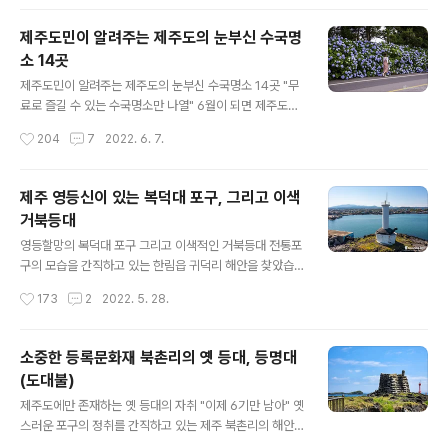
사라지고 힐링되는 느낌을 받기 때문입니다..
렁이는 은빛억새입니다. 때론 끝이 보이지 않을 정도로 드
넓게 펼쳐진 억새 군락지가 있다면 소담스럽게 피어나 감
제주도민이 알려주는 제주도의 눈부신 수국명
성을 자극하는 소규모의 억새 풍경 등, 형태도 아주 다양합
소 14곳
니다. 오늘은 제주도민들이 억새하면 찾아 떠나는 곳이 있
글 내용
는데요, 그곳을 소개하려고 합니다. 대규모 억새 명소로 잘
제주도민이 알려주는 제주도의 눈부신 수국명소 14곳 "무
알려진 새별오름이나 산굼부리와 같은 모습은 아니지만,
료로 즐길 수 있는 수국명소만 나열" 6월이 되면 제주도에
오름에서 오름으로 이어져 있으면서 제주의 속살과 함께
서 가장 사랑받는 꽃이 바로 수국입니다. 제주도의 알려진
작성시간
204
7
2022. 6. 7.
가을을 만끽할 수 있는 곳이라 할 수 있습니다. 제주 남동부
수국명소 중 한 곳인 온평 혼인지에는 벌써 수국이 만개하
에 있는 따라비오름과 함께 갑마장길 그리고..
여 소문을 듣고 찾아온 사람들을 반기고 있습니다. 실제로
혼인지는 해마다 가장 빨리 개화를 해 왔습니다. 올해는 더
제주 영등신이 있는 복덕대 포구, 그리고 이색
욱 풍성한 모습으로 사랑을 받을 것 같습니다. 코로나로 묶
거북등대
였던 답답함을 털어내듯 많은 사람들이 밖으로 쏟아져 나
글 내용
오고 있는 요즘입니다. 제주도의 이름난 명소에는 어디를
영등할망의 복덕대 포구 그리고 이색적인 거북등대 전통포
가든 밀려든 인파로 가득한데요, 6월과 함께 수국이 개화
구의 모습을 간직하고 있는 한림읍 귀덕리 해안을 찾았습
를 하면서 최고의 볼거리가 하나 더 가미된 형국입니다. 제
니다. 세월이 흐르면서 손을 댄 흔적이 보이긴 하지만 제주
작성시간
173
2
2022. 5. 28.
주도에는 많은 수국명소들이 있지만 개화하는 시기는 조금
현무암을 차곡차곡 쌓아올려 튼튼하게 만들어진 포구의 형
씩 다릅니다. 혼인지는 벌써 만개하여 일..
태는 전통적인 모습을 그대로 살려내고 있었습니다. 마을
사람들은 이곳 귀덕리 포구를 ‘모살개’라고 부릅니다. 모살
소중한 등록문화재 북촌리의 옛 등대, 등명대
개는 안캐와 중캐, 그리고 밖캐의 3단 구조로 만들어졌습
(도대불)
니다. 이곳뿐만이 아니고, 제주도 해안에 남아 있는 전통 포
글 내용
구의 구조를 자세히 살펴보면 어렵지 않게 이와 같은 형태
제주도에만 존재하는 옛 등대의 자취 "이제 6기만 남아" 옛
를 볼 수 있습니다. 가장 안쪽의 안캐 포구는 태풍 때 어선
스러운 포구의 정취를 간직하고 있는 제주 북촌리의 해안,
을 피신시켜 놓거나 수리할 때 사용했던 곳이고, 중캐는 밀
한눈에 봐도 오래된듯한 구조물 하나가 눈에 들어옵니다.