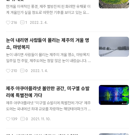
글 내용
벚꽃이 개화를 하려면 조금 더 있어야 할 것 같고요, 지금은
한겨울 이색적인 풍경, 제주 별방진에 핀 화려한 유채꽃 이
유채꽃이 여행객들의 발길을 붙들고 있다고 보면 됩니다.
게 겨울인가 싶을 정도로 따뜻한 기후를 보이고 있는 요즘
피고 금방 떨어져버리는 벚꽃에 비해 유채꽃은 상당히 오
제주도입니다. 한라산에는 눈이 많이 왔지만 민가들이 밀
작성시간
216
1
2022. 2. 4.
랫동안 개화 상태를 유지하는 꽃이기도 합..
집해 있는 해안으로는 눈 풍경을 볼 수 없는 겨울답지 않은
날씨를 보이고 있습니다. 그래서 그런지 유난히 볼거리가
없는 겨울 시즌이라고 말할 수 있는데요, 따뜻한 날씨를 보
눈이 내리면 사람들이 몰리는 제주의 겨울 명
이다 보니 벌써 유채꽃들이 피어오르기 시작하였습니다.
소, 마방목지
보통 봄의 전령사라고 하면 매화나 개나리를 떠올리곤 하
글 내용
는데요, 제주도에선 유채꽃이 봄을 알리는 대명사라 할 수
눈이 내리면 사람들이 몰리는 제주의 겨울 명소, 마방목지
있습니다. 가뜩이나 볼거리가 없는 요즘 사람들의 시선을
일주일 전 주말, 제주도에는 정말 많은 눈이 내렸습니다. 제
불러 모으고 있는 곳은 하도리 유채꽃밭입니다. 구좌읍 하
주도는 지형적인 영향으로 많은 눈이 내리게 되면 온 섬이
작성시간
210
0
2022. 1. 4.
도리 해안에는 별방진이라는 성곽이 있는데요, 바다를 통
꽁꽁 묶이는 현상이 벌어지곤 합니다. 대부분의 도로는 통
해 침입하는 왜구에 대비하기 위한 방어유적으..
제되고 항공기는 결항되어 말 그대로 섬 전체가 고립이 되
는 것입니다. 해안으로는 금방 녹아서 큰 불편함은 없었지
제주 아쿠아플라넷 볼만한 공간, 미구엘 슈발
만 중산간 지역과 한라산 횡단도로는 만 하루가 지나도 통
리에 특별전에 가다
제가 풀리지 않아 큰 불편을 겪기도 했습니다. 1100도로는
글 내용
주로 등반객들이 이용하는 도로이기 때문에 도민들의 일상
제주 아쿠아플라넷 "미구엘 슈발리에 특별전에 가다" 제주
에 큰 지장이 없지만 516도로는 상황이 조금 다릅니다. 제
도에는 국내에선 최대 규모를 자랑하는 해양테마파크가 있
주시와 서귀포를 잇는 가장 빠른 구간으로서 도로가 결빙
습니다. 바로 성산에 있는 아쿠아플라넷인데요, 다양한 해
작성시간
139
0
2021. 11. 10.
되면 도민들이 큰 불편을 감수해야만 합니다. 그런 까닭에
양생물들을 관찰하고 공감할 수 있는 유익한 공간으로서
가능한 빠르게 제설작업이 이뤄지기..
사람들의 인기를 독차지하고 있지만 무엇보다 눈여겨 볼
대목은 이곳에서는 매년 다양한 전시를 선보이고 있다는