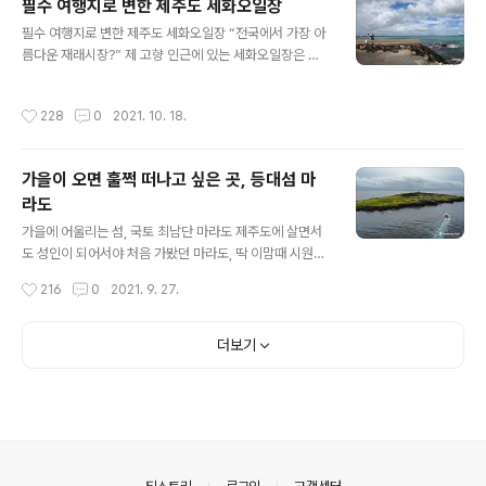
필수 여행지로 변한 제주도 세화오일장
것입니다. 몇 년 전에도 재밌는 전시를 보고 블로그를 통해
글 내용
필수 여행지로 변한 제주도 세화오일장 “전국에서 가장 아
소개한 적이 있는데요, 이번에도 아주 의미 있고 독특한 전
름다운 재래시장?” 제 고향 인근에 있는 세화오일장은 시
시를 선보인다고 해서 그곳을 직접 다녀왔습니다. 제주는
간이 날 때마다 자주 찾는 곳입니다. 그런데 자꾸 봐도 질리
태생적으로 바다를 빼 놓고는 얘기할 수가 없습니다. 다양
지 않는 것은 왜일까요. 아마도 세화오일장만이 갖고 있는
한 생물이 살아 숨 쉬고 있고 그 보전의 가치에 대해서도 많
작성시간
228
0
2021. 10. 18.
아주 특별한 매력 때문이 아닐까 하는데, 그것은 바로 주변
은 고민이 필요한 지금, 미래세대에도 변함없이 공존하기
풍경과의 환상적인 조화로움일 것입니다. 제주도는 주요
위해서는 우리가 어떻게 해야 하는 지를 인지하..
마을마다 5일마다 서는 재래시장이 있는데요, 각기 저마다
가을이 오면 훌쩍 떠나고 싶은 곳, 등대섬 마
의 특색이 있지만 세화오일장은 제주 특색을 갖춘 정겨움
라도
도 한몫을 하지만, 무엇보다 오일장을 끼고 있는 눈부신 해
글 내용
변이 이곳을 찾는 사람들에게 또 다른 즐거움을 선사하곤
가을에 어울리는 섬, 국토 최남단 마라도 제주도에 살면서
합니다. 그래서 그런 걸까요? 예전에는 마을 주민들과 제주
도 성인이 되어서야 처음 가봤던 마라도, 딱 이맘때 시원한
도민들이 주로 오일장을 찾았지만 이제는 제주를 찾는 관
바람이 가슴 속까지 청량감을 선사해주던 가을철이었습니
작성시간
216
0
2021. 9. 27.
광객들 중 많은 분들이 이곳을 찾기도 합..
다. 그때는 지금처럼 관광객도 많이 않았던 시절이라 국토
최남단 외딴 섬이 주는 의미와 감동은 상당했었습니다. 물
론 지금도 그때만큼은 아니지만 섬마을이 주는 설렘은 여
더보기
전합니다. 도항선에 몸을 싣고 파도를 가르며 떠나는 섬에
대한 로망도 한 몫 한다고 볼 수 있지요. 불과 30분이면 도
착하는 가까운 거리의 섬이지만 한 2년 만에 와보는 것 같
습니다. 마라도는 국토 최남단 섬으로 모슬포항과의 거리
는 약10km, 청보리섬 가파도는 그 절반의 위치에 떠 있습
니다. 청보리가 익어가는 계절에는 많은 사람들이 가파도
의안내