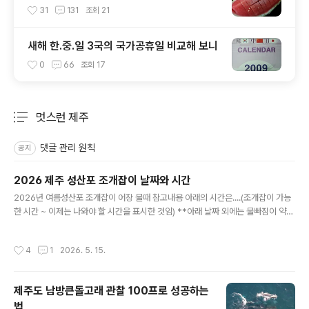
31
131
조회
21
새해 한.중.일 3국의 국가공휴일 비교해 보니
0
66
조회
17
멋스런 제주
분류 전체보기
주요 글 목록
댓글 관리 원칙
공지
2026 제주 성산포 조개잡이 날짜와 시간
글 내용
2026년 여름성산포 조개잡이 어장 물때 참고내용 아래의 시간은....(조개잡이 가능
한 시간 ~ 이제는 나와야 할 시간을 표시한 것임) **아래 날짜 외에는 물빠짐이 약해
서 조개잡이가 어렵습니다.*** 7물, 8물이 물빠짐이 가장 좋아서 오랜시간 가능하
고, 그 외(4물, 5물, 6물, 9물, 10물 등)는 물빠짐이 다소 덜하다 느낄수 있습니다.5
작성시간
4
1
2026. 5. 15.
월16일(토)7물 12:00~17:005월17일(일)8물 13:30~19:005월18일(월)9물 1
5:30~19:305월19일(화)10물 16:00~20:005월20일(수)11물 18:00~20:00
5월28일(목)4물 12:00~15:005월29일(금)5물 12:30~16:005월30일(토)6물
제주도 남방큰돌고래 관찰 100프로 성공하는
13:00~16:305월31일(일)7물 14:00~17:006월1일..
법