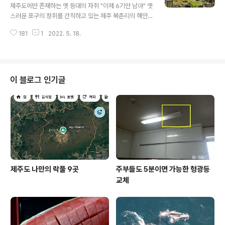
구의 구조를 자세히 살펴보면 어렵지 않게 이와 같은 형태
제주도에만 존재하는 옛 등대의 자취 "이제 6기만 남아" 옛
를 볼 수 있습니다. 가장 안쪽의 안캐 포구는 태풍 때 어선
스러운 포구의 정취를 간직하고 있는 제주 북촌리의 해안,
을 피신시켜 놓거나 수리할 때 사용했던 곳이고, 중캐는 밀
한눈에 봐도 오래된듯한 구조물 하나가 눈에 들어옵니다.
물이 되면 바다로 나갈 배가 정박해 놓는 곳으로 그리고 밖
181
1
2022. 5. 18.
다름 아닌 등명대입니다. ‘등명대’는 지금의 등대 역할을 했
캐는 수시로 드나드는 배들이 정박해 있..
던 옛 등대이며, 이름은 말 그대로 '등(燈)을 밝히는(明) 대
(臺)', 즉 등대입니다. 예로부터 제주에서는 ‘도대불’이라고
불렀습니다. 공교롭게도 북촌리 해안을 지키고 있는 도대
불과 함께 신식 등대가 시야에 들어옵니다. 바다로 나간 제
이 블로그 인기글
주 어민들의 안전하게 포구로 돌아올 수 있도록 길잡이 역
할을 해왔으며, 1915년에 만들어진 이곳 북촌리의 도대불
위에는 건립연도를 알리는 표석을 세운 것도 특이한 점 중
에 하나입니다. 북촌 도대불 위 표석에 새겨진 건립연도를
살펴보면 ‘대정4년..
제주도 나만의 락풀 9곳
주부들도 5분이면 가능한 형광등
교체