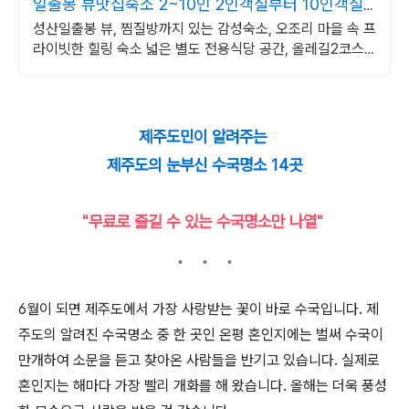
일출봉 뷰맛집숙소 2~10인 2인객실부터 10인객실
구성
성산일출봉 뷰, 찜질방까지 있는 감성숙소, 오조리 마을 속 프
라이빗한 힐링 숙소 넓은 별도 전용식당 공간, 올레길2코스
바로 옆, 트레킹후 힐링에 좋은 숙소
제주도민이 알려주는
제주도의 눈부신 수국명소 14곳
"무료로 즐길 수 있는 수국명소만 나열"
6월이 되면 제주도에서 가장 사랑받는 꽃이 바로 수국입니다. 제
주도의 알려진 수국명소 중 한 곳인 온평 혼인지에는 벌써 수국이
만개하여 소문을 듣고 찾아온 사람들을 반기고 있습니다. 실제로
혼인지는 해마다 가장 빨리 개화를 해 왔습니다. 올해는 더욱 풍성