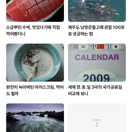
소금뿌린 수박, 맛있다기에 직접
제주도 남방큰돌고래 관찰 100프
먹어봤더니
로 성공하는 법
완전히 녹아버린 아이스크림, 먹어
새해 한.중.일 3국의 국가공휴일
도 될까
비교해 보니