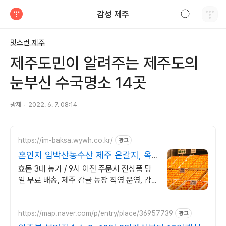
검색하기
감성 제주
티스토리
멋스런 제주
제주도민이 알려주는 제주도의
눈부신 수국명소 14곳
광제
2022. 6. 7. 08:14
https://im-baksa.wywh.co.kr/
광고
혼인지 임박산농수산 제주 은갈지, 옥
돔 판매
효돈 3대 농가 / 9시 이전 주문시 전상품 당
일 무료 배송, 제주 감귤 농장 직영 운영, 감
귤, 레드향, 천혜향, 한라봉, 황금향, 카라향
등
https://map.naver.com/p/entry/place/36957739
광고