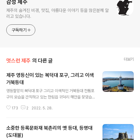
감성 제주
제주의 숨겨진 비경, 맛집, 아름다운 이야기 등을 많은분께 알
리고 있습니다.
구독하기
더보기
멋스런 제주
의 다른 글
제주 영등신이 있는 복덕대 포구, 그리고 이색
거북등대
글 내용
영등할망의 복덕대 포구 그리고 이색적인 거북등대 전통포
구의 모습을 간직하고 있는 한림읍 귀덕리 해안을 찾았습
니다. 세월이 흐르면서 손을 댄 흔적이 보이긴 하지만 제주
173
2
2022. 5. 28.
현무암을 차곡차곡 쌓아올려 튼튼하게 만들어진 포구의 형
태는 전통적인 모습을 그대로 살려내고 있었습니다. 마을
사람들은 이곳 귀덕리 포구를 ‘모살개’라고 부릅니다. 모살
소중한 등록문화재 북촌리의 옛 등대, 등명대
개는 안캐와 중캐, 그리고 밖캐의 3단 구조로 만들어졌습
니다. 이곳뿐만이 아니고, 제주도 해안에 남아 있는 전통 포
(도대불)
글 내용