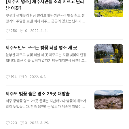
[제주시 명소] 제주시민들 소리 지르고 난리
을 놓고 진정한 제주도의 풍경이 바로 이게 아니겠냐며 탄
난 이곳?
성을 자아내고 있습니다. 청보리와 유채꽃의 환상콜라보를
글 내용
이룬 풍경은 아래쪽에서 확인하고요, 먼저 확인할 것이 따
벚꽃과 유채꽃의 환상 콜라보에 탄성만~~!! 벚꽃 최고 절
로 있습니다. 바로 가파도를 쉽게 가는 요령입니다. 요즘 가
정기의 주말을 보낸 어제 제주도 곳곳의 명소는 난리가 났
파도는 말 그대로 대목이라서 가파도행 선박에 승선하려면
습니다. 벚꽃과 유채꽃의 환상 콜라보를 보여주고 있는 제
작성시간
250
0
2022. 4. 4.
진땀을 빼야합니다. 어떻게 하면 사람에 치이지 않고 좀 더
주 최고의 봄철 명소인 녹산로에는 발 디딜 틈 없는 북새통
쉽게 배를 탈 수 있을까 알아보도록 하겠..
을 이뤘는데요, 사실 사람이 밀릴 거라 예감이 들면 처음부
터 피하는 게 상책입니다. 녹산로는 풍경은 어딜 내놔도 손
제주도민도 모르는 벚꽃 터널 명소 세 곳
색없이 아름다운 모습을 보이지만 밀려드는 사람들이 많을
글 내용
눈부신 제주도 벚꽃 터널 세 곳 제주도는 지금 벚꽃이 한창
때는 진짜 스트레스만 받다가 올 때가 많습니다. 차를 주차
입니다. 최근 이틀 날씨가 갑자기 따뜻해지면서 웅크리고
할 곳도 없을뿐더러 차를 주차했다 하더라도 편히 앉아서
있던 벚꽃들이 일제히 꽃망울을 터트리는 것 같은데요, 올
쉬다 올 곳도 마땅치 않습니다. 그래서 알만 한 사람은 비교
해는 만개 시기가 조금 늦지 않겠나 싶었는데 예상이 또 어
적 한적한곳을 찾게 됩니다. 그래서 선택하는 곳이 바로 신
작성시간
194
0
2022. 4. 1.
긋날 것 같네요. 며칠 전에는 제주도의 벚꽃 명소 29곳을
산공원입니다. 신산공원은 제주시내에 있으면서도 누구나
블로그에 소개해드렸는데요, 해가 갈수록 제주도에는 눈에
쉽게 접근이 가능한 시민공원으로서 ..
띠는 벚꽃 명소들이 늘어가는 추세입니다. 왕벚꽃 자생지
제주도 벚꽃 숨은 명소 29곳 대방출
가 제주이다 보니 나무를 구하고 보급하기가 수월해서 그
글 내용
런게 아닐까 생각합니다. 제주도 벚꽃명소 29곳 살펴보기
제주 왕벚꽃 명소 29곳 올해는 지난해보다 벚꽃의 개화가
이번에는 제주도에서 그 동안 알려진 벚꽃 명소 외에 꼭꼭
많이 늦었습니다. 잔뜩 웅크리는 날씨가 계속된 까닭이 아
숨겨진 명소 세 곳을 소개하려고 하는데요, 중산간 지역이
닐까 하는데요, 어제는 차를 몰고 제주도 전 지역을 한 바퀴
고 차량들의 통행도 별로 없는 곳이라서 관광객은 물론이
돌아보니 드디어 벚꽃이 꽃망울을 터트리기 시작했네요.
작성시간
223
0
2022. 3. 29.
고 타 지역에 사는 제주도민들도 잘 모르는..
제주도 지역이라 해서 다 같은 것은 아니고요, 서귀포지역