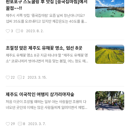
판포포구 스노쿨링 후 맛집 [중국집마씸]에서
인해 여름철에 국한되어 있긴 하지만, 여름철에 정말 흔한
꿀점~~!!
광경이 되어버렸습니다. 스노쿨링 마니아들이 찾아 놓은
글 내용
명소들은 금방 소문이 나서 피서객들이 몰리기 시작하는데
제주시 서쪽 맛집 '중국집마씸' 요즘 날씨 장난아니지요?
요, 스노쿨링 명소는 제주도에 아주 많다고 볼 수 있습니다.
섭씨 35도를 오르내리고 있지만 체감온도는 40도를 훌쩍
그중에서도 가장 소문난 성지는 바로 서귀포시에 있는 황
넘는거 같습니다. 가능하면 집 밖에 나가지 않는게 상책이
작성시간
3
0
2023. 8. 2.
우지 해안인데요, 안타깝게도 올해부터 황우지 해안은 출
긴 하지만 계절이 여름이잖아요? 젊음의 계절인 만큼 제주
입이 금지되었습니다. 날카로운 바위 지대가..
도는 피서를 위해 찾아온 관광객들이 정말 많습니다. 때가
때인 만큼 대부분의 피서객들은 시원한 풍경의 해수욕장
초절정 맞은 제주도 유채꽃 명소, 엄선 8곳
또는 유명한 계곡을 찾아 즐기고 있는데요, 장마가 지나간
글 내용
제주도 유채꽃 명소 8곳 지금 떠나야 할 "제주도 유채꽃 명
지난 일요일이 최고 절정이었던 것 같습니다. 가는 곳마다
소" 코로나에서 벗어나면서 처음 맞는 봄철, 어느 정도 예
사람들로 넘쳐 났는데요, 요즘 스노쿨링으로 인기를 얻고
상은 되었지만 따뜻한 날씨를 보이면서 제주도를 찾는 분
있는 판포포구도 예외는 아니었습니다. 에메랄드 빛깔의
들이 부쩍 늘었습니다. 때마침 봄꽃이 만발하는 시기입니
눈부신 바다에서 자유롭게 스노쿨링을 즐기고 있는 피서객
작성시간
22
2
2023. 3. 15.
다. 지난 주말에는 일부러 제주도 곳곳을 돌아봤는데요, 제
들이 조그마한 판포포구를 가득 메우고 있는데요, 예전에
주도의 유명한 유채꽃 명소에는 유채꽃들이 활짝피어 최절
는 진짜 젊은층들만 이곳을 찾았는데, 근래에는..
정기를 맞고 있다는 생각이 듭니다. 의도했든 안했든, 지금
제주도 이국적인 여행지 상가리야자숲
이 시기에 제주도를 찾아온 분들에겐 최고의 볼거리를 선
글 내용
사하고 있다는 느낌인데요, 제주도는 유채꽃 외에도 봄의
처음 이곳이 조성될 때에는 일부 아는 사람들만 조용히 다
전령사라고 할 수 있는 벚꽃 명소들이 아주 많은데요, 벚꽃
녀오던 곳인데 이제는 많은 사람들에게 알려지면서 제법
이 개화를 하려면 조금 더 있어야 할 것 같고요, 지금은 유
유명한 곳으로 변해가고 있네요. 수십 년 된 야자수 나무가
채꽃이 여행객들의 발길을 붙들고 있다고 보면 됩니다. 피
숲을 이루고 있어서 마치 동남아의 유명한 휴양지에 온 듯
작성시간
29
8
2023. 3. 7.
고 금방 떨어져버리는 벚꽃에 비해 유채..
한 착각을 일으키는 곳, 이곳이 바로 상가리야자숲입니다.