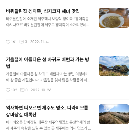
상가리야자숲은 그동안 제주도의 여행지에 식상한 사람들
에겐 이색적인 볼거리라고 할 수 있는데요, 제주도에 산재
바퀴달린집 겡이죽, 섭지코지 해녀 맛집
한 숲속과 숲길 여행지와는 또 다른 느낌이 드는 곳이며, 애
글 내용
월읍의 중산간에 위치해 있고 차량으로 접근이 용이한 곳
바퀴달린집에 소개된 제주해녀 보양식 겡이죽 “겡이죽을
이라 남녀노소 누구나 쉽게 둘러 볼 수 있는 장점이 있습니
아시나요?” 바퀴달린집에 제주도 겡이죽이 소개되었네요.
다. 처음에는 입장료가 없이 누구나 드나들 수 있었는데요
제주도 출신인 고두심님이 강력추천했다고 하네요. 제주도
이제는 5천 원이라는 입장료를 받고 있습니다. 상가리야자
에선 깅이죽이라도 합니다. 제주를 찾는 관광객들에게 깅
작성시간
161
3
2022. 11. 4.
숲 입구에는 간이 매표소가 설치되어 있는데..
이죽이 뭐냐고 물어보면 아는 분이 없을 겁니다. 제주도 사
람들 또한 기성세대들이라면 혹시(?) 모를까 아는 사람들
은 극소수일 겁니다. 이제는 제주도 최고의 명소로 변해버
가을철에 아름다운 섬 차귀도 배편과 가는 방
린 성산포의 섭지코지, 다른 곳에 비해 섭지코지는 알려진
법
맛집들이 별로 없는데, 이곳을 여행하다가 제주색이 짙은
글 내용
음식을 먹고 싶은 분들이라면 섭지코지 북쪽 해변에 있는
가을철에 아름다운 섬 차귀도 배편과 가는 방법 여행하기
섭지코지 해녀의 집을 한번 찾아가 보시길 바랍니다. 지형
에 참 좋은 계절입니다. 가을철을 맞아 많은 사람들이 제주
적으로 제주본섬에서 돌출된 형태를 하고 있는 제주 섭지
도를 찾아오고 있는데요, 가을철의 상징적 아이콘이라 할
작성시간
102
0
2022. 10. 26.
코지, 입구로 들어선 후 오른쪽으로 차를 몰고 가면..
수 있는 은빛 억새는 발길 닿은 곳마다 여행객들을 반기고
있습니다. 제주도에는 수많은 억새 명소들이 있지만 그중
에서도 단연 새별오름이 압권이고요, 몇 년 전에 제주도에
억새하면 떠오르면 제주도 명소, 따라비오름
등장하여 이목을 집중시켰던 외래종 핑크뮬리는 이제 인기
갑마장길 대록산
가 좀 시들해진 느낌도 듭니다. 이렇게 아름다운 가을철이
글 내용
면 떠나고 싶을 정도로 문득 생각나는 곳이 있으니 그곳은
따라비오름 갑마장길 대록산 제주억새명소 은빛억새와 함
바로 섬 속의 섬 차귀도입니다. 기이한 절벽 지대로 이루어
께 제주의 속살을 느낄 수 있는 곳 제주에는 억새 명소가 참
진 섬이지만 섬의 상부로 올라서면 탁 트인 경관에 온 섬이
많은데요, 해마다 이맘때쯤 중산간 지역으로 차를 몰고 다