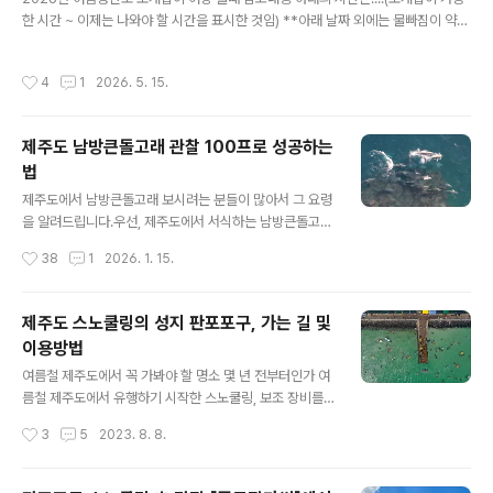
가시면 수영후 단도리하기 편합니다.항상 안전한 물놀이
한 시간 ~ 이제는 나와야 할 시간을 표시한 것임) **아래 날짜 외에는 물빠짐이 약해
되세요..1️⃣행원리 락풀📍구글좌표: 33.5603098, 126.
서 조개잡이가 어렵습니다.*** 7물, 8물이 물빠짐이 가장 좋아서 오랜시간 가능하
8101534🚘주차: 주차장및 도로옆📌체크포인트: 무조건
고, 그 외(4물, 5물, 6물, 9물, 10물 등)는 물빠짐이 다소 덜하다 느낄수 있습니다.5
작성시간
4
1
2026. 5. 15.
간조때2️⃣법환동 락풀📍구글좌..
월16일(토)7물 12:00~17:005월17일(일)8물 13:30~19:005월18일(월)9물 1
5:30~19:305월19일(화)10물 16:00~20:005월20일(수)11물 18:00~20:00
5월28일(목)4물 12:00~15:005월29일(금)5물 12:30~16:005월30일(토)6물
제주도 남방큰돌고래 관찰 100프로 성공하는
13:00~16:305월31일(일)7물 14:00~17:006월1일..
법
글 내용
제주도에서 남방큰돌고래 보시려는 분들이 많아서 그 요령
을 알려드립니다.우선, 제주도에서 서식하는 남방큰돌고래
에 대해서 알고 넘어 갑니다.제주남방큰돌고래는 제주도
작성시간
38
1
2026. 1. 15.
연안에 생활의 터전을 잡은 돌고래로 국제보호종입니다. 2
000년대에 이르러 남방큰돌고래는 큰돌고래와 유전적으
로 구별되는 종으로 인정받았습니다. 남방큰돌고래는 연안
제주도 스노쿨링의 성지 판포포구, 가는 길 및
지역에 정주하는 특성이 있으며, 연안생태계 피라미드의
이용방법
최상위 해양생물로서, 이들의 건강상태와 개체수는 연안생
글 내용
태계의 건강 상태를 판단할 수 있는 중요한 척도로 여겨지
여름철 제주도에서 꼭 가봐야 할 명소 몇 년 전부터인가 여
고 있습니다. 우리나라에는 제주도 연안에 평생을 정주하
름철 제주도에서 유행하기 시작한 스노쿨링, 보조 장비를
며 사는 제주남방큰돌고래가 서식하고 있습니다. 남방큰돌
착용하고 물속을 수영하면서 바다 밑 신비로운 광경들을
작성시간
3
5
2023. 8. 8.
고래의수명은 약40년으로 12개월 임신 기간 동안 한 마리
관찰하는 물놀이인데요, 과거에는 동남아 휴양지 바다에서
의 새끼를 낳습니다. 다 자란 몸길이는 약2.6m, 몸무게는
나 즐길 수 있던 것을, 이제는 국내 바닷가 어디서든지 쉽게
약..
볼 수 있게 되었습니다. 물론 국내에서는 뚜렷한 사계절로