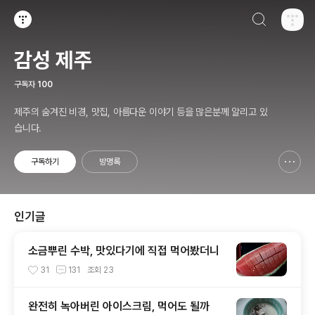
검색하기
티스토리
감성 제주
구독자
100
제주의 숨겨진 비경, 맛집, 아름다운 이야기 등을 많은분께 알리고 있
습니다.
구독하기
방명록
신고하기 레이어
열기
인기글
소금뿌린 수박, 맛있다기에 직접 먹어봤더니
31
131
조회
23
완전히 녹아버린 아이스크림, 먹어도 될까