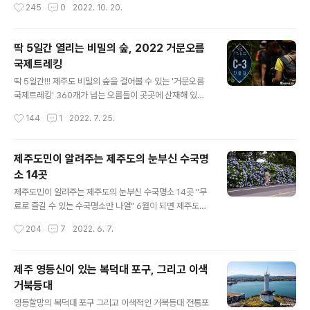
작성시간
245
0
2022. 10. 20.
가을빛 억새로 일렁이는 모습을 보노라면 온갖 잡념이 다
니다 보면 어디서든지 눈에 띠는 것이 바다의 물결처럼 일
사라지고 힐링되는 느낌을 받기 때문입니다..
렁이는 은빛억새입니다. 때론 끝이 보이지 않을 정도로 드
넓게 펼쳐진 억새 군락지가 있다면 소담스럽게 피어나 감
딱 5일간 열리는 비밀의 숲, 2022 거문오름
성을 자극하는 소규모의 억새 풍경 등, 형태도 아주 다양합
국제트레킹
니다. 오늘은 제주도민들이 억새하면 찾아 떠나는 곳이 있
글 내용
는데요, 그곳을 소개하려고 합니다. 대규모 억새 명소로 잘
딱 5일간!!! 제주도 비밀의 숲을 걸어볼 수 있는 '거문오름
알려진 새별오름이나 산굼부리와 같은 모습은 아니지만,
국제트레킹' 360개가 넘는 오름들이 곳곳에 산재해 있는
오름에서 오름으로 이어져 있으면서 제주의 속살과 함께
제주도, 이중에는 특별한 경우를 제외하곤 절대 출입을 해
작성시간
144
1
2022. 7. 25.
가을을 만끽할 수 있는 곳이라 할 수 있습니다. 제주 남동부
서는 안 되는 오름들이 있답니다. 대표적인 곳으로 한라산
에 있는 따라비오름과 함께 갑마장길 그리고..
국립공원 내 보호구역 안에 있는 오름들, 그리고 심각한 훼
손으로 인해 자연적 휴식년제가 필요한 주요 오름들이 있
제주도민이 알려주는 제주도의 눈부신 수국명
는데요, 물찻오름을 비롯하여 송악산, 백약이오름, 도너리
소 14곳
오름, 문석이오름, 용눈이오름 등이 있습니다. 최근 휴식년
글 내용
제 기한이 다된 송악산과 백약이오름 정상부에 대해 각각
제주도민이 알려주는 제주도의 눈부신 수국명소 14곳 "무
휴식년제를 5년, 2년 더 연장하기로 했답니다. 이렇게 탐
료로 즐길 수 있는 수국명소만 나열" 6월이 되면 제주도에
방 자체를 원천 차단하는 곳도 있지만, 사전예약 시스템으
서 가장 사랑받는 꽃이 바로 수국입니다. 제주도의 알려진
작성시간
204
7
2022. 6. 7.
로 철저한 관리 속에 탐방을 허용하는 곳도 있으니 그곳이
수국명소 중 한 곳인 온평 혼인지에는 벌써 수국이 만개하
바로 거문오름입니다. 거문오름은..
여 소문을 듣고 찾아온 사람들을 반기고 있습니다. 실제로
혼인지는 해마다 가장 빨리 개화를 해 왔습니다. 올해는 더
제주 영등신이 있는 복덕대 포구, 그리고 이색
욱 풍성한 모습으로 사랑을 받을 것 같습니다. 코로나로 묶
거북등대
였던 답답함을 털어내듯 많은 사람들이 밖으로 쏟아져 나
글 내용
오고 있는 요즘입니다. 제주도의 이름난 명소에는 어디를
영등할망의 복덕대 포구 그리고 이색적인 거북등대 전통포