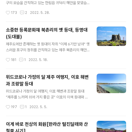
가든 밀려든 인파로 가득한데요, 6월과 함께 수국이 개화
구의 모습을 간직하고 있는 한림읍 귀덕리 해안을 찾았습
를 하면서 최고의 볼거리가 하나 더 가미된 형국입니다. 제
니다. 세월이 흐르면서 손을 댄 흔적이 보이긴 하지만 제주
작성시간
173
2
2022. 5. 28.
주도에는 많은 수국명소들이 있지만 개화하는 시기는 조금
현무암을 차곡차곡 쌓아올려 튼튼하게 만들어진 포구의 형
씩 다릅니다. 혼인지는 벌써 만개하여 일..
태는 전통적인 모습을 그대로 살려내고 있었습니다. 마을
사람들은 이곳 귀덕리 포구를 ‘모살개’라고 부릅니다. 모살
소중한 등록문화재 북촌리의 옛 등대, 등명대
개는 안캐와 중캐, 그리고 밖캐의 3단 구조로 만들어졌습
(도대불)
니다. 이곳뿐만이 아니고, 제주도 해안에 남아 있는 전통 포
글 내용
구의 구조를 자세히 살펴보면 어렵지 않게 이와 같은 형태
제주도에만 존재하는 옛 등대의 자취 "이제 6기만 남아" 옛
를 볼 수 있습니다. 가장 안쪽의 안캐 포구는 태풍 때 어선
스러운 포구의 정취를 간직하고 있는 제주 북촌리의 해안,
을 피신시켜 놓거나 수리할 때 사용했던 곳이고, 중캐는 밀
한눈에 봐도 오래된듯한 구조물 하나가 눈에 들어옵니다.
작성시간
181
1
2022. 5. 18.
물이 되면 바다로 나갈 배가 정박해 놓는 곳으로 그리고 밖
다름 아닌 등명대입니다. ‘등명대’는 지금의 등대 역할을 했
캐는 수시로 드나드는 배들이 정박해 있..
던 옛 등대이며, 이름은 말 그대로 '등(燈)을 밝히는(明) 대
(臺)', 즉 등대입니다. 예로부터 제주에서는 ‘도대불’이라고
위드코로나 가정의 달 제주 여행지, 이호 해변
불렀습니다. 공교롭게도 북촌리 해안을 지키고 있는 도대
과 조랑말 등대
불과 함께 신식 등대가 시야에 들어옵니다. 바다로 나간 제
글 내용
주 어민들의 안전하게 포구로 돌아올 수 있도록 길잡이 역
위드코로나 가정의 달 여행지, 이호 해변과 조랑말 등대
할을 해왔으며, 1915년에 만들어진 이곳 북촌리의 도대불
"제주를 느끼며 쉬어 가지 좋은 곳" 이호의 이색 등대와 해
위에는 건립연도를 알리는 표석을 세운 것도 특이한 점 중
변 제주도가 최근 들어 최고의 시즌을 맞고 있는 것 같습니
작성시간
197
1
2022. 5. 5.
에 하나입니다. 북촌 도대불 위 표석에 새겨진 건립연도를
다. 실외 마스크 의무화가 해제되고 여행에 목말랐던 사람
살펴보면 ‘대정4년..
들이 5월 가정의 달을 맞아 제주도로 몰려들고 있는 것입
니다. 이번 가정의 달 여행 성수기에 무려 20만 명이 제주
이게 바로 천상의 화원[한라산 털진달래와 산
도를 찾는다는 얘기도 들립니다. 그렇다면 이렇게 많은 사
철쭉 시기]