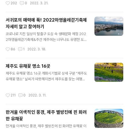
작성시간
202
0
2022. 3. 21.
이 되어야 꽃을 피우기 때문입니다. 그래서 춘백이라 하기
에 올렸다가 뭇매를 맞은 기억이 아직도 생생합니다. 지금
도 합니다. 요즘은 토종동백과 더불..
저의 블로그를 들춰보면 당시의 댓글들이 그대로 남아 있
는데요, ‘홍보글이라느니’, ‘돈을 얼마나 쳐 받았냐’ ‘꼬막 먹
서귀포의 매력에 푹! 2022하영올레걷기축제
으러 왜 강릉까지 가야하냐’ 등등 악플 수준의 댓글들이 대
자세히 알고 참여하기
부분이었습니다. 강원도 여행길에서 맛집을 검색하다가 레
글 내용
이더에 포착되었고, 난생 처음 먹어보는 꼬막 요리에 솔직
코로나로 지친 일상의 탈출구 도심 속 생태문화 체험 202
후기를 썼던 것인데, 그렇게 악플이 달릴 줄은 미처 몰랐던
2하영올레걷기축제&주간 제주에는 너무나도 유명한 도보
것이죠. 어쨌거나 당시에는 3시간 웨이팅 후 맛을 보면서
여행길인 ‘제주올레’가 있습니다. 제주섬을 일주하는 26개
작성시간
86
1
2022. 3. 18.
도 아주 맛있게 먹었던 기억이 있고, 그 기억은 시간이 흘렀
코스에 거리만도 무려 425km에 이릅니다, 힐링을 추구하
어도 다시 찾을 정도로..
는 많은 분들에게 무한 사랑을 받고 있는데요, 이와는 별개
로 서귀포에는 도심 속 걷기 여행길은 ‘하영올레’가 존재합
제주도 유채꽃 명소 16곳
니다. ‘하영’은 제주어로 ‘많다’는 뜻이며, 서귀포의 도심에
글 내용
제주도 유채꽃 명소 16곳 개화시기별로 상세 구분 "제주도
는 다양한 생태공원과 먹거리와 볼거리가 많다는 의미를
유채꽃 명소" 날씨가 따뜻해지면서 제주도를 찾는 여행객
담고 있습니다. 서귀포는 전 국민이 찾고 싶어 하는 최고의
들이 진짜 많이 늘었습니다. 사실 코로나로 인해 외국 여행
관광도시이기도 한데요, 서귀포 도심에 있는 6개의 공원과
길이 막히면서 시즌&비시즌을 막론하고 제주도를 찾는 사
3개의 테마거리를 엮어 자연과 문화, 사람을 느낄 수 있는
작성시간
211
0
2022. 3. 11.
람들이 많았지만 최근 봄이 되면서 부쩍 늘었다는 생각이
도보여행길로서 총 22.8km에 3개의 코스로 이어져 있으
듭니다. 때를 같이해서 지금 제주도에는 곳곳에 유채꽃이
며, 2021년 5월 28..
활짝 피었는데요, 제주도를 찾는 분들에겐 최고의 볼거리
한겨울 이색적인 풍경, 제주 별방진에 핀 화려
를 선사하고 있다는 느낌입니다. 제주도는 유채꽃 외에도
한 유채꽃
봄의 전령사라고 할 수 있는 벚꽃 명소들이 아주 많은데요,
글 내용
벚꽃이 개화를 하려면 조금 더 있어야 할 것 같고요, 지금은
한겨울 이색적인 풍경, 제주 별방진에 핀 화려한 유채꽃 이