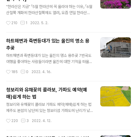
람들이 제주도에 들어오면 모두 어디에 있는 것일까요. 유
글 내용
명한 관광지에 가보면 실감이 나지만, 조금만 외각으로 빠
"한라산은 지금" 「5월 한라산에 꼭 올라야 하는 이유」 「6월
지면 그 많던 사람들이 보이질 않습니다. 그런 와중에 무심
산철쭉 개화에 한라산철쭉제도 열려」 요즘 연일 한라산에
코 제주시 이호해변으로 산책을 갔다가 관광버스를 타고
서 꽃소식이 전해지고 있습니다. 해마다 이맘때면 저지대
작성시간
210
1
2022. 5. 2.
해변 산책을 나온 관광객들을 보고 깜짝 놀랐습니다. 사실
에서 시간된 꽃무리가 점점 고지대로 올라가면서 환상적인
이곳은 주민들이나 개별 관광객들이 즐..
모습이 연출되는데요, 4월말부터 시작된 털진달래 개화가
이제 곧 절정을 앞두고 있기 때문입니다. 한라산에서 털진
하트해변과 죽변등대가 있는 울진의 명소 용
달래가 군락을 이루는 곳은 윗세오름 근처와 선작지왓, 그
추곶
리고 남벽쪽 방애오름 인근입니다. 탐방로 지명에 진달래
글 내용
밭 대피소라는 곳이 있어 그곳에 가면 진달래가 많겠지 생
하트해변과 죽변등대가 있는 울진의 명소 용추곶 7번국도
각할 수 있지만, 진달래밭 대피소 보다 더 많은 곳이 있으니
여행을 좋아하는 사람들이라면 울진에 대한 기억을 떠올리
바로 위에 나열한 곳들입니다. 털진달래는 진달래과.속의
는 분들이 많을 겁니다. 동해안 특유의 풍경도 풍경이지만
작성시간
185
0
2022. 4. 16.
낙엽활엽성 관목으로 높이1~2미터까지 자라며, 우리나라
유서 깊은 명소들도 참 많은 곳이란 생각입니다. 저도 오래
에서는 설악산과 지리산, 한라산 등에서 ..
머물지는 못했지만 잠깐 울진을 스쳐 지났는데요, 울진은
얼마 전 산불로 큰 아픔을 겪은 곳이기도 합니다. 마음을 다
청보리와 유채꽃의 콜라보, 가파도 예약(예
스리려고 떠난 여행이지만 산불피해를 입은 지역이라 카메
매)쉽게 하는 법
라를 들고 이곳을 찾는 여행자의 신분, 괜히 미안한 마음이
글 내용
들더군요. 개인적으로 인상 깊었던 곳은 죽변항 인근입니
청보리와 유채꽃의 콜라보 가파도 예약(예매)쉽게 하는 법
다. 포항의 호미곶 다음으로 바다로 향해 길게 돌출된 지역
제주도 본섬의 남단에 있는 청보리섬 가파도에 난리가 났
으로 용의 꼬리를 닮아 용추곶이라고도 부릅니다. 울릉도
습니다. 지금부터 5월까지는 매해 청보리 물결이 온 섬에
작성시간
220
3
2022. 4. 12.
까지 직선거리로만 따지면 이곳이 가장 가깝다고 할 수 있
출렁였는데요, 올해는 청보리가 있던 곳 일부에 유채꽃을
습니다. 용추곶의 위아래로는 후정 해변과..
심어 환상적인 풍경을 연출해내고 있기 때문입니다. 코로
나에 지친 사람들이 연일 가파도를 찾아 눈부신 풍경에 넋