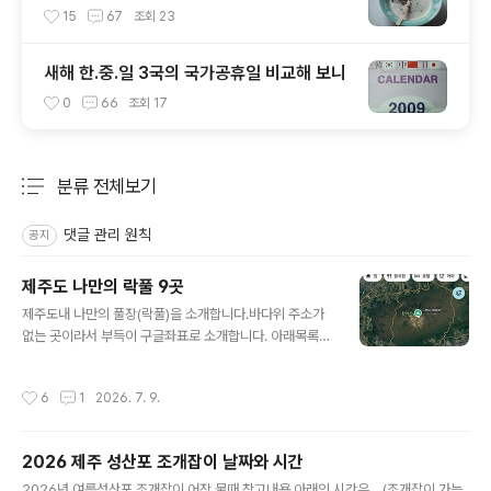
15
67
조회
23
새해 한.중.일 3국의 국가공휴일 비교해 보니
0
66
조회
17
분류 전체보기
주요 글 목록
댓글 관리 원칙
공지
제주도 나만의 락풀 9곳
글 내용
제주도내 나만의 풀장(락풀)을 소개합니다.바다위 주소가
없는 곳이라서 부득이 구글좌표로 소개합니다. 아래목록의
좌표(숫자)부분만 복사하셔서 구글지도앱 상단 검색창에
붙여 넣으시면 됩니다.(방법은 맨 아래 사진 참고하세요)소
작성시간
6
1
2026. 7. 9.
개하는 곳들은 모두 자연적으로 형성된 곳입니다.인위적으
로 만들어진, 청굴물, 용물 등 용천수 피서지와 내년부터 물
놀이 금지되는 항포구 또한 제외했습니다.물때를 반드시
2026 제주 성산포 조개잡이 날짜와 시간
지키고 가야 제대로 된 물놀이를 즐길수 있습니다.나만의
글 내용
풀장이기에 편의시설 없습니다.수건과 패트병에 물을 담아
2026년 여름성산포 조개잡이 어장 물때 참고내용 아래의 시간은....(조개잡이 가능