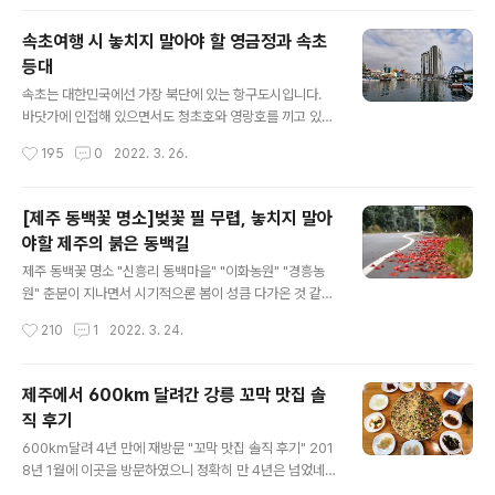
과 제주시지역이 상당한 차이를 보입니다. 이런 거 보면 제
주도가 작은 섬 하나에 불과한 것 같지만 알고 보면 꽤 넓다
속초여행 시 놓치지 말아야 할 영금정과 속초
는 생각이 들곤 하는데요, 이러한 기후 차이는 남북을 가로
등대
막고 있는 한라산의 영향이라는 견해가 많습니다. 서귀포
글 내용
인근의 중문과 위미리 등에는 아직 개화가 60프로 정도 진
속초는 대한민국에선 가장 북단에 있는 항구도시입니다.
행된 것처럼 보이지만 제법 볼만하게 피었고요, 북쪽으로
바닷가에 인접해 있으면서도 청초호와 영랑호를 끼고 있어
올라올수록 조금 더 기다려야겠다는 들더군요. 위 사진은
경관적으로도 매력이 넘치는 곳이기도 합니다. 속초의 여
작성시간
195
0
2022. 3. 26.
어제 남원읍 위미리입니다. 약6..
러 곳을 둘러보기 위해 제주에서 길을 나섰습니다. 가장 먼
저 접한 곳은 아바이 마을입니다. 처음에는 동남아의 어느
한 곳을 보는 듯 했습니다. 베트남 여행 갔을 때 봤던 풍경
[제주 동백꽃 명소]벚꽃 필 무렵, 놓치지 말아
을 떠올리게 했는데요, 좁은 항구길을 가운데 두고 아바이
야할 제주의 붉은 동백길
마을을 오가는 갯배의 풍경이 너무 인상 깊었습니다. 전망
글 내용
대 위에서 바라보는 아바이마을도 꽤나 운치가 넘친다는
제주 동백꽃 명소 "신흥리 동백마을" "이화농원" "경흥농
인상을 받았습니다. 속초시 청호동에 위치한 아바이마을은
원" 춘분이 지나면서 시기적으론 봄이 성큼 다가온 것 같은
함경도 실향민들이 많이 살고 있다고 해서 아바이마을로
데요, 꽃샘추위가 찾아오면서 봄꽃의 개화도 잠시 늦춰지
작성시간
210
1
2022. 3. 24.
불리고 있습니다. 지금은 거대한 교각이 생기면서 보기 흉
는 느낌입니다. 예년 같으면 벌써 활짝 피어 있어야 할 벚꽃
하게 변했는데, 예전에는 얼마나 보기 좋았을까..
도 이제야 막 꽃을 피우려고 준비를 하고 있네요. 지난해와
비교를 해봐도 약 1주일은 늦은 것 같습니다. 이렇게 벚꽃
제주에서 600km 달려간 강릉 꼬막 맛집 솔
이 꽃을 피울 무렵 시선을 사로잡는 또 다른 꽃이 있으니 바
직 후기
로 동백꽃입니다. 동백은 종류가 다양하기도 하지만 꽃을
글 내용
피우는 시기 또한 아주 다릅니다. 언제부터인가 농원으로
600km달려 4년 만에 재방문 "꼬막 맛집 솔직 후기" 201
꾸며져 사람들을 불러 모으고 있는 애기동백은 11월 말부
8년 1월에 이곳을 방문하였으니 정확히 만 4년은 넘었네
터 꽃을 피우기 시작하지만 제주도 토종동백은 이렇게 봄
요. 당시 이곳을 방문하여 꼬막무침을 먹은 후기를 블로그