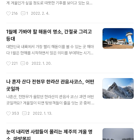
유채꽃이 여행객들의 발길을 붙들고 있다고 보면 됩니다.
게 겨울인가 싶을 정도로 따뜻한 기후를 보이고 있는 요즘
피고 금방 떨어져버리는 벚꽃에 비해 유채꽃은 상당히 오
제주도입니다. 한라산에는 눈이 많이 왔지만 민가들이 밀
작성시간
216
1
2022. 2. 4.
랫동안 개화 상태를 유지하는 꽃이기도 합..
집해 있는 해안으로는 눈 풍경을 볼 수 없는 겨울답지 않은
날씨를 보이고 있습니다. 그래서 그런지 유난히 볼거리가
없는 겨울 시즌이라고 말할 수 있는데요, 따뜻한 날씨를 보
1월에 가봐야 할 해돋이 명소, 간절곶 그리고
이다 보니 벌써 유채꽃들이 피어오르기 시작하였습니다.
등대
보통 봄의 전령사라고 하면 매화나 개나리를 떠올리곤 하
글 내용
는데요, 제주도에선 유채꽃이 봄을 알리는 대명사라 할 수
대한민국 내륙에서 가장 빨리 해돋이를 볼 수 있는 곳 해마
있습니다. 가뜩이나 볼거리가 없는 요즘 사람들의 시선을
다 1월은 한해를 시작하면서 많은 의미를 부여하는 시기입
불러 모으고 있는 곳은 하도리 유채꽃밭입니다. 구좌읍 하
니다. 전국의 해돋이 명소를 찾아 많은 사람들이 그곳으로
작성시간
221
0
2022. 1. 20.
도리 해안에는 별방진이라는 성곽이 있는데요, 바다를 통
몰리는 이유이기도 합니다. 하지만 지난해와 올해는 코로
해 침입하는 왜구에 대비하기 위한 방어유적으..
나로 인해 해돋이 명소 나들이에 많은 제약이 있었습니다.
방역지침에 따라 지자체별로 방문객들을 통제했기 때문인
나 혼자 산다 전현무 한라산 관음사코스, 어떤
데요... 새해 첫날 떠오르는 태양을 보며 소망을 비는 것도
곳일까
좋지만, 차분하게 각 가정에서 가족들끼리 조용하게 새해
글 내용
를 다짐하는 것도 나쁘지는 않아 보입니다. 부디 내년에는
나혼산, 전현무가 올랐던 한라산의 관음사 코스! 과연 어떤
코로나도 종식되고 사람들이 자유롭게 해돋이를 볼 수 있
곳일까요? 겨울철이 되면 탐방객들이 줄을 잇는 곳 중에 한
기를 바래봅니다. 며칠 전에는 해돋이 명소를 생각하며 울
곳이 바로 제주도의 한라산입니다. 사계절 아름다운 풍경
작성시간
353
2
2022. 1. 13.
산의 간절곶을 다녀왔는데요, 간절곶은 대한민국의 내륙에
을 뽐내지만, 유난히 겨울 풍경이 압권인 곳입니다. 밀려드
서 일출을 가장 빨리 볼 수 있는 곳으로 유명..
는 탐방객으로 인해 훼손이 가속화되자 2년 전부터는 정상
탐방객에 한해 하루 1,500명으로 제한하여 탐방예약제를
눈이 내리면 사람들이 몰리는 제주의 겨울 명
시행하고 있기도 합니다. 그런데 최근 MBC 예능프로그램
소, 마방목지