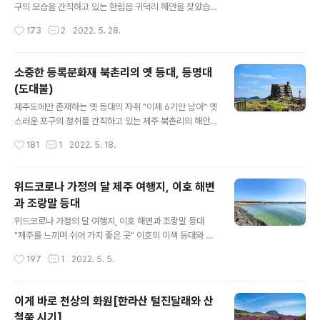
가든 밀려든 인파로 가득한데요, 6월과 함께 수국이 개화
구의 모습을 간직하고 있는 한림읍 귀덕리 해안을 찾았습
를 하면서 최고의 볼거리가 하나 더 가미된 형국입니다. 제
니다. 세월이 흐르면서 손을 댄 흔적이 보이긴 하지만 제주
작성시간
173
2
2022. 5. 28.
주도에는 많은 수국명소들이 있지만 개화하는 시기는 조금
현무암을 차곡차곡 쌓아올려 튼튼하게 만들어진 포구의 형
씩 다릅니다. 혼인지는 벌써 만개하여 일..
태는 전통적인 모습을 그대로 살려내고 있었습니다. 마을
사람들은 이곳 귀덕리 포구를 ‘모살개’라고 부릅니다. 모살
소중한 등록문화재 북촌리의 옛 등대, 등명대
개는 안캐와 중캐, 그리고 밖캐의 3단 구조로 만들어졌습
(도대불)
니다. 이곳뿐만이 아니고, 제주도 해안에 남아 있는 전통 포
글 내용
구의 구조를 자세히 살펴보면 어렵지 않게 이와 같은 형태
제주도에만 존재하는 옛 등대의 자취 "이제 6기만 남아" 옛
를 볼 수 있습니다. 가장 안쪽의 안캐 포구는 태풍 때 어선
스러운 포구의 정취를 간직하고 있는 제주 북촌리의 해안,
을 피신시켜 놓거나 수리할 때 사용했던 곳이고, 중캐는 밀
한눈에 봐도 오래된듯한 구조물 하나가 눈에 들어옵니다.
작성시간
181
1
2022. 5. 18.
물이 되면 바다로 나갈 배가 정박해 놓는 곳으로 그리고 밖
다름 아닌 등명대입니다. ‘등명대’는 지금의 등대 역할을 했
캐는 수시로 드나드는 배들이 정박해 있..
던 옛 등대이며, 이름은 말 그대로 '등(燈)을 밝히는(明) 대
(臺)', 즉 등대입니다. 예로부터 제주에서는 ‘도대불’이라고
위드코로나 가정의 달 제주 여행지, 이호 해변
불렀습니다. 공교롭게도 북촌리 해안을 지키고 있는 도대
과 조랑말 등대
불과 함께 신식 등대가 시야에 들어옵니다. 바다로 나간 제
글 내용
주 어민들의 안전하게 포구로 돌아올 수 있도록 길잡이 역
위드코로나 가정의 달 여행지, 이호 해변과 조랑말 등대
할을 해왔으며, 1915년에 만들어진 이곳 북촌리의 도대불
"제주를 느끼며 쉬어 가지 좋은 곳" 이호의 이색 등대와 해
위에는 건립연도를 알리는 표석을 세운 것도 특이한 점 중
변 제주도가 최근 들어 최고의 시즌을 맞고 있는 것 같습니
작성시간
197
1
2022. 5. 5.
에 하나입니다. 북촌 도대불 위 표석에 새겨진 건립연도를
다. 실외 마스크 의무화가 해제되고 여행에 목말랐던 사람
살펴보면 ‘대정4년..
들이 5월 가정의 달을 맞아 제주도로 몰려들고 있는 것입
니다. 이번 가정의 달 여행 성수기에 무려 20만 명이 제주
이게 바로 천상의 화원[한라산 털진달래와 산
도를 찾는다는 얘기도 들립니다. 그렇다면 이렇게 많은 사
철쭉 시기]