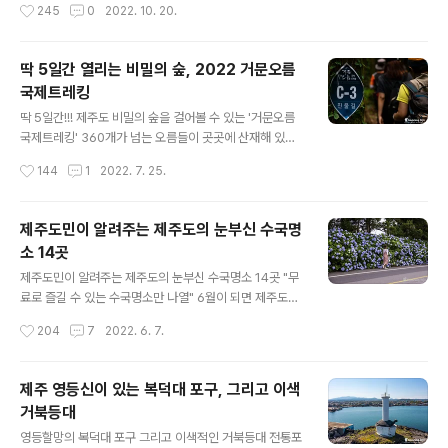
작성시간
245
0
2022. 10. 20.
가을빛 억새로 일렁이는 모습을 보노라면 온갖 잡념이 다
니다 보면 어디서든지 눈에 띠는 것이 바다의 물결처럼 일
사라지고 힐링되는 느낌을 받기 때문입니다..
렁이는 은빛억새입니다. 때론 끝이 보이지 않을 정도로 드
넓게 펼쳐진 억새 군락지가 있다면 소담스럽게 피어나 감
딱 5일간 열리는 비밀의 숲, 2022 거문오름
성을 자극하는 소규모의 억새 풍경 등, 형태도 아주 다양합
국제트레킹
니다. 오늘은 제주도민들이 억새하면 찾아 떠나는 곳이 있
글 내용
는데요, 그곳을 소개하려고 합니다. 대규모 억새 명소로 잘
딱 5일간!!! 제주도 비밀의 숲을 걸어볼 수 있는 '거문오름
알려진 새별오름이나 산굼부리와 같은 모습은 아니지만,
국제트레킹' 360개가 넘는 오름들이 곳곳에 산재해 있는
오름에서 오름으로 이어져 있으면서 제주의 속살과 함께
제주도, 이중에는 특별한 경우를 제외하곤 절대 출입을 해
작성시간
144
1
2022. 7. 25.
가을을 만끽할 수 있는 곳이라 할 수 있습니다. 제주 남동부
서는 안 되는 오름들이 있답니다. 대표적인 곳으로 한라산
에 있는 따라비오름과 함께 갑마장길 그리고..
국립공원 내 보호구역 안에 있는 오름들, 그리고 심각한 훼
손으로 인해 자연적 휴식년제가 필요한 주요 오름들이 있
제주도민이 알려주는 제주도의 눈부신 수국명
는데요, 물찻오름을 비롯하여 송악산, 백약이오름, 도너리
소 14곳
오름, 문석이오름, 용눈이오름 등이 있습니다. 최근 휴식년
글 내용
제 기한이 다된 송악산과 백약이오름 정상부에 대해 각각
제주도민이 알려주는 제주도의 눈부신 수국명소 14곳 "무
휴식년제를 5년, 2년 더 연장하기로 했답니다. 이렇게 탐
료로 즐길 수 있는 수국명소만 나열" 6월이 되면 제주도에
방 자체를 원천 차단하는 곳도 있지만, 사전예약 시스템으
서 가장 사랑받는 꽃이 바로 수국입니다. 제주도의 알려진
작성시간
204
7
2022. 6. 7.
로 철저한 관리 속에 탐방을 허용하는 곳도 있으니 그곳이
수국명소 중 한 곳인 온평 혼인지에는 벌써 수국이 만개하
바로 거문오름입니다. 거문오름은..
여 소문을 듣고 찾아온 사람들을 반기고 있습니다. 실제로
혼인지는 해마다 가장 빨리 개화를 해 왔습니다. 올해는 더
제주 영등신이 있는 복덕대 포구, 그리고 이색
욱 풍성한 모습으로 사랑을 받을 것 같습니다. 코로나로 묶
거북등대
였던 답답함을 털어내듯 많은 사람들이 밖으로 쏟아져 나
글 내용
오고 있는 요즘입니다. 제주도의 이름난 명소에는 어디를
영등할망의 복덕대 포구 그리고 이색적인 거북등대 전통포