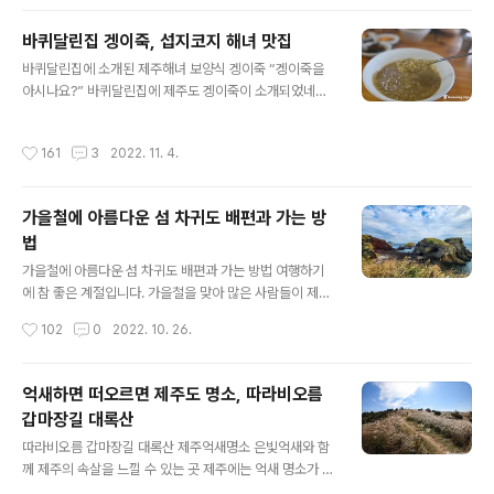
상가리야자숲은 그동안 제주도의 여행지에 식상한 사람들
에겐 이색적인 볼거리라고 할 수 있는데요, 제주도에 산재
바퀴달린집 겡이죽, 섭지코지 해녀 맛집
한 숲속과 숲길 여행지와는 또 다른 느낌이 드는 곳이며, 애
글 내용
월읍의 중산간에 위치해 있고 차량으로 접근이 용이한 곳
바퀴달린집에 소개된 제주해녀 보양식 겡이죽 “겡이죽을
이라 남녀노소 누구나 쉽게 둘러 볼 수 있는 장점이 있습니
아시나요?” 바퀴달린집에 제주도 겡이죽이 소개되었네요.
다. 처음에는 입장료가 없이 누구나 드나들 수 있었는데요
제주도 출신인 고두심님이 강력추천했다고 하네요. 제주도
이제는 5천 원이라는 입장료를 받고 있습니다. 상가리야자
에선 깅이죽이라도 합니다. 제주를 찾는 관광객들에게 깅
작성시간
161
3
2022. 11. 4.
숲 입구에는 간이 매표소가 설치되어 있는데..
이죽이 뭐냐고 물어보면 아는 분이 없을 겁니다. 제주도 사
람들 또한 기성세대들이라면 혹시(?) 모를까 아는 사람들
은 극소수일 겁니다. 이제는 제주도 최고의 명소로 변해버
가을철에 아름다운 섬 차귀도 배편과 가는 방
린 성산포의 섭지코지, 다른 곳에 비해 섭지코지는 알려진
법
맛집들이 별로 없는데, 이곳을 여행하다가 제주색이 짙은
글 내용
음식을 먹고 싶은 분들이라면 섭지코지 북쪽 해변에 있는
가을철에 아름다운 섬 차귀도 배편과 가는 방법 여행하기
섭지코지 해녀의 집을 한번 찾아가 보시길 바랍니다. 지형
에 참 좋은 계절입니다. 가을철을 맞아 많은 사람들이 제주
적으로 제주본섬에서 돌출된 형태를 하고 있는 제주 섭지
도를 찾아오고 있는데요, 가을철의 상징적 아이콘이라 할
작성시간
102
0
2022. 10. 26.
코지, 입구로 들어선 후 오른쪽으로 차를 몰고 가면..
수 있는 은빛 억새는 발길 닿은 곳마다 여행객들을 반기고
있습니다. 제주도에는 수많은 억새 명소들이 있지만 그중
에서도 단연 새별오름이 압권이고요, 몇 년 전에 제주도에
억새하면 떠오르면 제주도 명소, 따라비오름
등장하여 이목을 집중시켰던 외래종 핑크뮬리는 이제 인기
갑마장길 대록산
가 좀 시들해진 느낌도 듭니다. 이렇게 아름다운 가을철이
글 내용
면 떠나고 싶을 정도로 문득 생각나는 곳이 있으니 그곳은
따라비오름 갑마장길 대록산 제주억새명소 은빛억새와 함
바로 섬 속의 섬 차귀도입니다. 기이한 절벽 지대로 이루어
께 제주의 속살을 느낄 수 있는 곳 제주에는 억새 명소가 참
진 섬이지만 섬의 상부로 올라서면 탁 트인 경관에 온 섬이
많은데요, 해마다 이맘때쯤 중산간 지역으로 차를 몰고 다