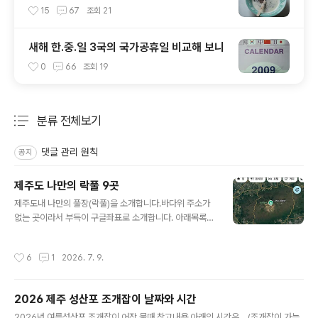
15
67
조회
21
새해 한.중.일 3국의 국가공휴일 비교해 보니
0
66
조회
19
분류 전체보기
주요 글 목록
댓글 관리 원칙
공지
제주도 나만의 락풀 9곳
글 내용
제주도내 나만의 풀장(락풀)을 소개합니다.바다위 주소가
없는 곳이라서 부득이 구글좌표로 소개합니다. 아래목록의
좌표(숫자)부분만 복사하셔서 구글지도앱 상단 검색창에
붙여 넣으시면 됩니다.(방법은 맨 아래 사진 참고하세요)소
작성시간
6
1
2026. 7. 9.
개하는 곳들은 모두 자연적으로 형성된 곳입니다.인위적으
로 만들어진, 청굴물, 용물 등 용천수 피서지와 내년부터 물
놀이 금지되는 항포구 또한 제외했습니다.물때를 반드시
2026 제주 성산포 조개잡이 날짜와 시간
지키고 가야 제대로 된 물놀이를 즐길수 있습니다.나만의
글 내용
풀장이기에 편의시설 없습니다.수건과 패트병에 물을 담아
2026년 여름성산포 조개잡이 어장 물때 참고내용 아래의 시간은....(조개잡이 가능