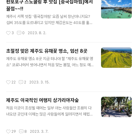
판포포구 스노쿨링 후 맛집 [중국집마씸]에서
인해 여름철에 국한되어 있긴 하지만, 여름철에 정말 흔한
꿀점~~!!
광경이 되어버렸습니다. 스노쿨링 마니아들이 찾아 놓은
글 내용
명소들은 금방 소문이 나서 피서객들이 몰리기 시작하는데
제주시 서쪽 맛집 '중국집마씸' 요즘 날씨 장난아니지요?
요, 스노쿨링 명소는 제주도에 아주 많다고 볼 수 있습니다.
섭씨 35도를 오르내리고 있지만 체감온도는 40도를 훌쩍
그중에서도 가장 소문난 성지는 바로 서귀포시에 있는 황
넘는거 같습니다. 가능하면 집 밖에 나가지 않는게 상책이
작성시간
3
0
2023. 8. 2.
우지 해안인데요, 안타깝게도 올해부터 황우지 해안은 출
긴 하지만 계절이 여름이잖아요? 젊음의 계절인 만큼 제주
입이 금지되었습니다. 날카로운 바위 지대가..
도는 피서를 위해 찾아온 관광객들이 정말 많습니다. 때가
때인 만큼 대부분의 피서객들은 시원한 풍경의 해수욕장
초절정 맞은 제주도 유채꽃 명소, 엄선 8곳
또는 유명한 계곡을 찾아 즐기고 있는데요, 장마가 지나간
글 내용
제주도 유채꽃 명소 8곳 지금 떠나야 할 "제주도 유채꽃 명
지난 일요일이 최고 절정이었던 것 같습니다. 가는 곳마다
소" 코로나에서 벗어나면서 처음 맞는 봄철, 어느 정도 예
사람들로 넘쳐 났는데요, 요즘 스노쿨링으로 인기를 얻고
상은 되었지만 따뜻한 날씨를 보이면서 제주도를 찾는 분
있는 판포포구도 예외는 아니었습니다. 에메랄드 빛깔의
들이 부쩍 늘었습니다. 때마침 봄꽃이 만발하는 시기입니
눈부신 바다에서 자유롭게 스노쿨링을 즐기고 있는 피서객
작성시간
22
2
2023. 3. 15.
다. 지난 주말에는 일부러 제주도 곳곳을 돌아봤는데요, 제
들이 조그마한 판포포구를 가득 메우고 있는데요, 예전에
주도의 유명한 유채꽃 명소에는 유채꽃들이 활짝피어 최절
는 진짜 젊은층들만 이곳을 찾았는데, 근래에는..
정기를 맞고 있다는 생각이 듭니다. 의도했든 안했든, 지금
제주도 이국적인 여행지 상가리야자숲
이 시기에 제주도를 찾아온 분들에겐 최고의 볼거리를 선
글 내용
사하고 있다는 느낌인데요, 제주도는 유채꽃 외에도 봄의
처음 이곳이 조성될 때에는 일부 아는 사람들만 조용히 다
전령사라고 할 수 있는 벚꽃 명소들이 아주 많은데요, 벚꽃
녀오던 곳인데 이제는 많은 사람들에게 알려지면서 제법
이 개화를 하려면 조금 더 있어야 할 것 같고요, 지금은 유
유명한 곳으로 변해가고 있네요. 수십 년 된 야자수 나무가
채꽃이 여행객들의 발길을 붙들고 있다고 보면 됩니다. 피
숲을 이루고 있어서 마치 동남아의 유명한 휴양지에 온 듯
작성시간
29
8
2023. 3. 7.
고 금방 떨어져버리는 벚꽃에 비해 유채..
한 착각을 일으키는 곳, 이곳이 바로 상가리야자숲입니다.