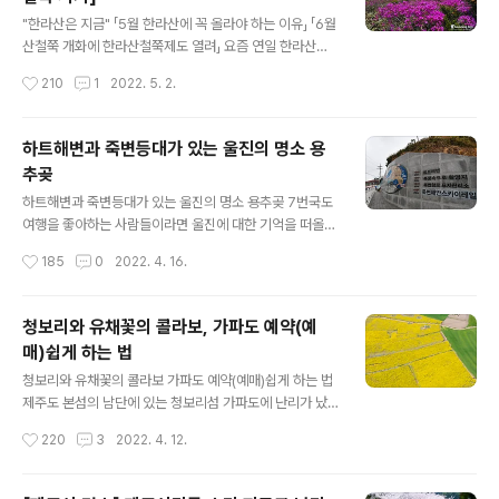
람들이 제주도에 들어오면 모두 어디에 있는 것일까요. 유
글 내용
명한 관광지에 가보면 실감이 나지만, 조금만 외각으로 빠
"한라산은 지금" 「5월 한라산에 꼭 올라야 하는 이유」 「6월
지면 그 많던 사람들이 보이질 않습니다. 그런 와중에 무심
산철쭉 개화에 한라산철쭉제도 열려」 요즘 연일 한라산에
코 제주시 이호해변으로 산책을 갔다가 관광버스를 타고
서 꽃소식이 전해지고 있습니다. 해마다 이맘때면 저지대
작성시간
210
1
2022. 5. 2.
해변 산책을 나온 관광객들을 보고 깜짝 놀랐습니다. 사실
에서 시간된 꽃무리가 점점 고지대로 올라가면서 환상적인
이곳은 주민들이나 개별 관광객들이 즐..
모습이 연출되는데요, 4월말부터 시작된 털진달래 개화가
이제 곧 절정을 앞두고 있기 때문입니다. 한라산에서 털진
하트해변과 죽변등대가 있는 울진의 명소 용
달래가 군락을 이루는 곳은 윗세오름 근처와 선작지왓, 그
추곶
리고 남벽쪽 방애오름 인근입니다. 탐방로 지명에 진달래
글 내용
밭 대피소라는 곳이 있어 그곳에 가면 진달래가 많겠지 생
하트해변과 죽변등대가 있는 울진의 명소 용추곶 7번국도
각할 수 있지만, 진달래밭 대피소 보다 더 많은 곳이 있으니
여행을 좋아하는 사람들이라면 울진에 대한 기억을 떠올리
바로 위에 나열한 곳들입니다. 털진달래는 진달래과.속의
는 분들이 많을 겁니다. 동해안 특유의 풍경도 풍경이지만
작성시간
185
0
2022. 4. 16.
낙엽활엽성 관목으로 높이1~2미터까지 자라며, 우리나라
유서 깊은 명소들도 참 많은 곳이란 생각입니다. 저도 오래
에서는 설악산과 지리산, 한라산 등에서 ..
머물지는 못했지만 잠깐 울진을 스쳐 지났는데요, 울진은
얼마 전 산불로 큰 아픔을 겪은 곳이기도 합니다. 마음을 다
청보리와 유채꽃의 콜라보, 가파도 예약(예
스리려고 떠난 여행이지만 산불피해를 입은 지역이라 카메
매)쉽게 하는 법
라를 들고 이곳을 찾는 여행자의 신분, 괜히 미안한 마음이
글 내용
들더군요. 개인적으로 인상 깊었던 곳은 죽변항 인근입니
청보리와 유채꽃의 콜라보 가파도 예약(예매)쉽게 하는 법
다. 포항의 호미곶 다음으로 바다로 향해 길게 돌출된 지역
제주도 본섬의 남단에 있는 청보리섬 가파도에 난리가 났
으로 용의 꼬리를 닮아 용추곶이라고도 부릅니다. 울릉도
습니다. 지금부터 5월까지는 매해 청보리 물결이 온 섬에
작성시간
220
3
2022. 4. 12.
까지 직선거리로만 따지면 이곳이 가장 가깝다고 할 수 있
출렁였는데요, 올해는 청보리가 있던 곳 일부에 유채꽃을
습니다. 용추곶의 위아래로는 후정 해변과..
심어 환상적인 풍경을 연출해내고 있기 때문입니다. 코로
나에 지친 사람들이 연일 가파도를 찾아 눈부신 풍경에 넋