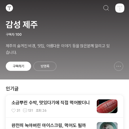
검색하기
티스토리
감성 제주
구독자
100
제주의 숨겨진 비경, 맛집, 아름다운 이야기 등을 많은분께 알리고 있
습니다.
구독하기
방명록
신고하기 레이어
열기
인기글
소금뿌린 수박, 맛있다기에 직접 먹어봤더니
31
131
조회
26
완전히 녹아버린 아이스크림, 먹어도 될까