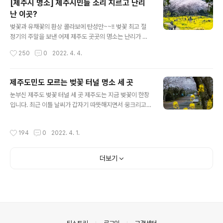
[제주시 명소] 제주시민들 소리 지르고 난리
을 놓고 진정한 제주도의 풍경이 바로 이게 아니겠냐며 탄
난 이곳?
성을 자아내고 있습니다. 청보리와 유채꽃의 환상콜라보를
글 내용
이룬 풍경은 아래쪽에서 확인하고요, 먼저 확인할 것이 따
벚꽃과 유채꽃의 환상 콜라보에 탄성만~~!! 벚꽃 최고 절
로 있습니다. 바로 가파도를 쉽게 가는 요령입니다. 요즘 가
정기의 주말을 보낸 어제 제주도 곳곳의 명소는 난리가 났
파도는 말 그대로 대목이라서 가파도행 선박에 승선하려면
습니다. 벚꽃과 유채꽃의 환상 콜라보를 보여주고 있는 제
작성시간
250
0
2022. 4. 4.
진땀을 빼야합니다. 어떻게 하면 사람에 치이지 않고 좀 더
주 최고의 봄철 명소인 녹산로에는 발 디딜 틈 없는 북새통
쉽게 배를 탈 수 있을까 알아보도록 하겠..
을 이뤘는데요, 사실 사람이 밀릴 거라 예감이 들면 처음부
터 피하는 게 상책입니다. 녹산로는 풍경은 어딜 내놔도 손
제주도민도 모르는 벚꽃 터널 명소 세 곳
색없이 아름다운 모습을 보이지만 밀려드는 사람들이 많을
글 내용
눈부신 제주도 벚꽃 터널 세 곳 제주도는 지금 벚꽃이 한창
때는 진짜 스트레스만 받다가 올 때가 많습니다. 차를 주차
입니다. 최근 이틀 날씨가 갑자기 따뜻해지면서 웅크리고
할 곳도 없을뿐더러 차를 주차했다 하더라도 편히 앉아서
있던 벚꽃들이 일제히 꽃망울을 터트리는 것 같은데요, 올
쉬다 올 곳도 마땅치 않습니다. 그래서 알만 한 사람은 비교
해는 만개 시기가 조금 늦지 않겠나 싶었는데 예상이 또 어
적 한적한곳을 찾게 됩니다. 그래서 선택하는 곳이 바로 신
작성시간
194
0
2022. 4. 1.
긋날 것 같네요. 며칠 전에는 제주도의 벚꽃 명소 29곳을
산공원입니다. 신산공원은 제주시내에 있으면서도 누구나
블로그에 소개해드렸는데요, 해가 갈수록 제주도에는 눈에
쉽게 접근이 가능한 시민공원으로서 ..
띠는 벚꽃 명소들이 늘어가는 추세입니다. 왕벚꽃 자생지
더보기
가 제주이다 보니 나무를 구하고 보급하기가 수월해서 그
런게 아닐까 생각합니다. 제주도 벚꽃명소 29곳 살펴보기
이번에는 제주도에서 그 동안 알려진 벚꽃 명소 외에 꼭꼭
숨겨진 명소 세 곳을 소개하려고 하는데요, 중산간 지역이
고 차량들의 통행도 별로 없는 곳이라서 관광객은 물론이
고 타 지역에 사는 제주도민들도 잘 모르는..
의안내