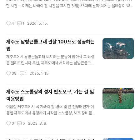
가시면 수영후 단도리하기 편합니다.항상 안전한 물놀이
한 시간 ~ 이제는 나와야 할 시간을 표시한 것임) **아래 날짜 외에는 물빠짐이 약해
되세요..1️⃣행원리 락풀📍구글좌표: 33.5603098, 126.
서 조개잡이가 어렵습니다.*** 7물, 8물이 물빠짐이 가장 좋아서 오랜시간 가능하
8101534🚘주차: 주차장및 도로옆📌체크포인트: 무조건
고, 그 외(4물, 5물, 6물, 9물, 10물 등)는 물빠짐이 다소 덜하다 느낄수 있습니다.5
작성시간
4
1
2026. 5. 15.
간조때2️⃣법환동 락풀📍구글좌..
월16일(토)7물 12:00~17:005월17일(일)8물 13:30~19:005월18일(월)9물 1
5:30~19:305월19일(화)10물 16:00~20:005월20일(수)11물 18:00~20:00
5월28일(목)4물 12:00~15:005월29일(금)5물 12:30~16:005월30일(토)6물
제주도 남방큰돌고래 관찰 100프로 성공하는
13:00~16:305월31일(일)7물 14:00~17:006월1일..
법
글 내용
제주도에서 남방큰돌고래 보시려는 분들이 많아서 그 요령
을 알려드립니다.우선, 제주도에서 서식하는 남방큰돌고래
에 대해서 알고 넘어 갑니다.제주남방큰돌고래는 제주도
작성시간
38
1
2026. 1. 15.
연안에 생활의 터전을 잡은 돌고래로 국제보호종입니다. 2
000년대에 이르러 남방큰돌고래는 큰돌고래와 유전적으
로 구별되는 종으로 인정받았습니다. 남방큰돌고래는 연안
제주도 스노쿨링의 성지 판포포구, 가는 길 및
지역에 정주하는 특성이 있으며, 연안생태계 피라미드의
이용방법
최상위 해양생물로서, 이들의 건강상태와 개체수는 연안생
글 내용
태계의 건강 상태를 판단할 수 있는 중요한 척도로 여겨지
여름철 제주도에서 꼭 가봐야 할 명소 몇 년 전부터인가 여
고 있습니다. 우리나라에는 제주도 연안에 평생을 정주하
름철 제주도에서 유행하기 시작한 스노쿨링, 보조 장비를
며 사는 제주남방큰돌고래가 서식하고 있습니다. 남방큰돌
착용하고 물속을 수영하면서 바다 밑 신비로운 광경들을
작성시간
3
5
2023. 8. 8.
고래의수명은 약40년으로 12개월 임신 기간 동안 한 마리
관찰하는 물놀이인데요, 과거에는 동남아 휴양지 바다에서
의 새끼를 낳습니다. 다 자란 몸길이는 약2.6m, 몸무게는
나 즐길 수 있던 것을, 이제는 국내 바닷가 어디서든지 쉽게
약..
볼 수 있게 되었습니다. 물론 국내에서는 뚜렷한 사계절로