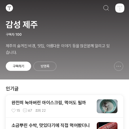
검색하기
티스토리
감성 제주
구독자
100
제주의 숨겨진 비경, 맛집, 아름다운 이야기 등을 많은분께 알리고 있
습니다.
구독하기
방명록
신고하기 레이어
열기
인기글
완전히 녹아버린 아이스크림, 먹어도 될까
15
67
조회
22
소금뿌린 수박, 맛있다기에 직접 먹어봤더니