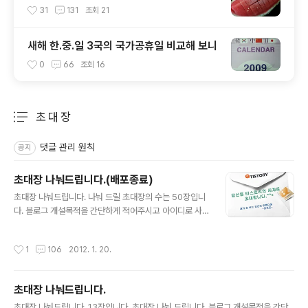
31
131
조회
21
새해 한.중.일 3국의 국가공휴일 비교해 보니
0
66
조회
16
초 대 장
분류 전체보기
주요 글 목록
댓글 관리 원칙
공지
초대장 나눠드립니다.(배포종료)
글 내용
초대장 나눠드립니다. 나눠 드릴 초대장의 수는 50장입니
다. 블로그 개설목적을 간단하게 적어주시고 아이디로 사
용할 이메일을 비밀댓글로 적어주시면 됩니다.... 대신, 제
발 부탁 드리건데...만들어 놓기만 하고 사용 안하시면 안됩
작성시간
1
106
2012. 1. 20.
니다. 나름대로 자기만의 아름다운 공간을 꾸려나가실 분
이면 됩니다. 비밀댓글로 메일주소 남겨 주세요.. 3일동안
기다렸는데도 블로그 개설을 안하시면 회수조치 하겠습니
초대장 나눠드립니다.
다.. 고맙습니다^^
글 내용
초대장 나눠드립니다. 13장입니다. 초대장 나눠 드립니다. 블로그 개설목적을 간단