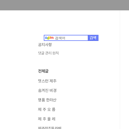
공지사항
댓글 관리 원칙
전체글
멋스런 제주
숨겨진 비경
명품 한라산
제 주 오 름
제 주 올 레
제주맛집&카페