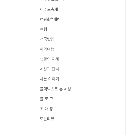
제주도축제
캠핑&백패킹
여행
전국맛집
해외여행
생활의 지혜
세상과 만사
사는 이야기
블랙박스로 본 세상
블 로 그
초 대 장
모든리뷰