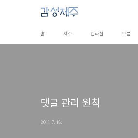
본문 바로가기
홈
제주
한라산
오름
댓글 관리 원칙
2011. 7. 18.