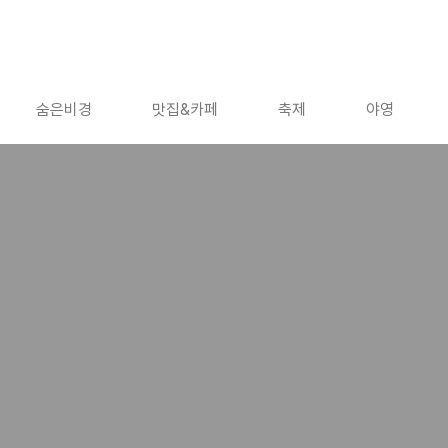
숨은비경
맛집&카페
축제
야영