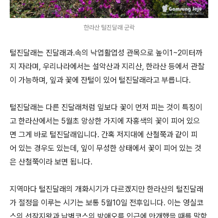
한라산 털진달래 군락
털진달래는 진달래과.속의 낙엽활엽성 관목으로 높이1~2미터까
지 자라며, 우리나라에서는 설악산과 지리산, 한라산 등에서 관찰
이 가능하며, 잎과 꽃에 잔털이 있어 털진달래라고 부릅니다.
털진달래는 다른 진달래처럼 잎보다 꽃이 먼저 피는 것이 특징이
고 한라산에서는 5월초 앙상한 가지에 자홍색의 꽃이 피어 있으
면 그게 바로 털진달래입니다. 간혹 저지대에 산철쭉과 같이 피
어 있는 경우도 있는데, 잎이 무성한 상태에서 꽃이 피어 있는 것
은 산철쭉이라 보면 됩니다.
지역마다 털진달래의 개화시기가 다르겠지만 한라산의 털진달래
가 절정을 이루는 시기는 보통 5월10일 전후입니다. 이는 영실코
스의 선작지왓과 남벽코스의 방애오름 인근에 만개했을 때를 말함