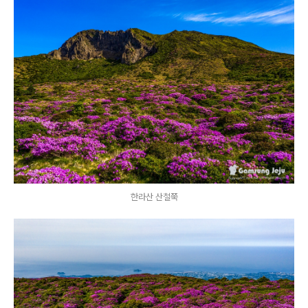
한라산 산철쭉