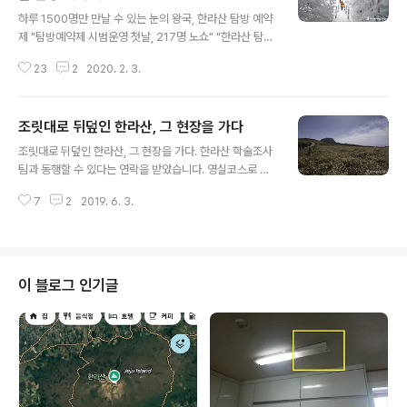
글 내용
곳, 계절마다 독특한 멋을 뽐내는 한라산이지만, 무엇보다
하루 1500명만 만날 수 있는 눈의 왕국, 한라산 탐방 예약
도 한라산의 백미는 설경입니다. 해발 1700고지대의 평원
제 "탐방예약제 시범운영 첫날, 217명 노쇼" "한라산 탐방
위에 끝없이 펼쳐진 설원, 여기에 제주특유의 파란하늘이
예약하는 요령" 올해는 제주 한라산이 국립공원으로 지정
배경을 더해 입이 다물어지지 않은 환상적인 풍경을 선사
23
2
2020. 2. 3.
된 지 50년이 되는 해이지요. 유네스코 세계자연유산이면
하기 때문입니다. 눈 쌓인 한라산은 히말라야..
서 생물권보전지역이기도 한 한라산은 해마다 탐방객이 늘
어 한해에 백만 여명이 찾는 국내 최고의 명산이기도 합니
조릿대로 뒤덮인 한라산, 그 현장을 가다
다. 하지만 늘어나는 탐방객들의 적정 수용 한계치를 초과
글 내용
한 탓에 생태환경이 위기를 맞기도 했는데요, 결국 탐방객
조릿대로 뒤덮인 한라산, 그 현장을 가다. 한라산 학술조사
을 줄여야 한다는 결론에 도달한 것입니다. 이를 위해 탐방
팀과 동행할 수 있다는 연락을 받았습니다. 영실코스로 올
예약제를 실시하기로 하고 2월1일부터 본격 시범시행에
라서 선작지왓과 윗세오름을 거쳐 장구목의 조릿대 연구
들어간 것입니다. 한라산은 겨울이 참 아름다운 산입니다.
7
2
2019. 6. 3.
상황을 살펴보고, 남벽으로 이동하여 화산활동으로 인한
초겨울에 한번 내린 눈은 여간해서는 새봄이 찾아올 때까
토양의 변화, 그리고 훼손된 남벽의 상태를 살펴보는 코스
지 녹지 않고 그대로 남아있어 산을 좋아..
입니다. 평소 한라산에 관심이 많았던 저로서는 아주 유익
한 기회일 수밖에 없습니다. 그래서 길을 따라 나섰습니다.
가장 관심 있게 살펴 본 것은 조릿대입니다. 한라산 고지대
이 블로그 인기글
식물의 80% 가까이 조릿대가 잠식하고 있다는 얘기를 들
었습니다. 조릿대가 왕성해지면서 한라산 생태에 많은 변
화를 가져 오는 만큼 다양한 연구들이 이뤄지고 있고 조릿
대에 의한 장단점들도 다양하게 쏟아지고 있습니다. 백년
도 살지 못하는 우리들이 무려 180만 년 전..