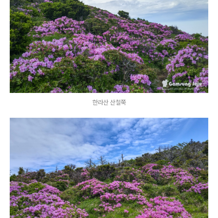
한라산 산철쭉