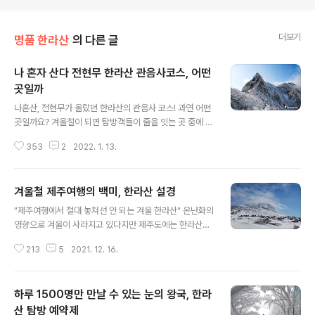
더보기
명품 한라산
의 다른 글
나 혼자 산다 전현무 한라산 관음사코스, 어떤
곳일까
글 내용
나혼산, 전현무가 올랐던 한라산의 관음사 코스! 과연 어떤
곳일까요? 겨울철이 되면 탐방객들이 줄을 잇는 곳 중에 한
곳이 바로 제주도의 한라산입니다. 사계절 아름다운 풍경
353
2
2022. 1. 13.
을 뽐내지만, 유난히 겨울 풍경이 압권인 곳입니다. 밀려드
는 탐방객으로 인해 훼손이 가속화되자 2년 전부터는 정상
탐방객에 한해 하루 1,500명으로 제한하여 탐방예약제를
겨울철 제주여행의 백미, 한라산 설경
시행하고 있기도 합니다. 그런데 최근 MBC 예능프로그램
글 내용
인 ‘나 혼자 산다’에서 전현무가 새해 첫날 등정기로 한라산
"제주여행에서 절대 놓쳐선 안 되는 겨울 한라산" 온난화의
정상에 도전하는 장면과 함께 설국으로 변한 한라산의 눈
영향으로 겨울이 사라지고 있다지만 제주도에는 한라산이
부신 풍경이 방송을 타면서 큰 반향을 일으켰습니다. 한라
라는 명산이 있어서 얼마나 다행인지 모릅니다. 언제든지
산에서 정상을 오를 수 있는 코스는 성판악코스와 관음사
213
5
2021. 12. 16.
겨울의 운치를 만끽하고 싶다면 한라산엘 오르면 됩니다.
코스 두 곳으로 나혼산의 전현무는 관음사 코스를 선택해
한라산에는 초겨울에 내린 눈이 4월초까지 남아있는 경우
올랐습니다. 초보자에게는 악명 높은 ..
가 허다하기 때문입니다. 하물며 1,2월이라면 최고로 멋있
하루 1500명만 만날 수 있는 눈의 왕국, 한라
는 설경을 만끽할 수 있는 것입니다. 신이 빚어낸 명작, 겨
울의 한라산 셀 수조차도 없이 무한 아름다움이 존재하는
산 탐방 예약제