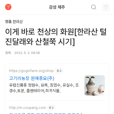
검색하기
감성 제주
티스토리
명품 한라산
이게 바로 천상의 화원[한라산 털
진달래와 산철쭉 시기]
광제
2022. 5. 2. 08:28
https://gogirifarm.org/shop
광고
고기리농장 원예종묘(주)
유럽신품종 정원수, 묘목, 침엽수, 유실수, 조
경수,토분, 플랜테리어,희귀식물,
http://m.coupang.com
광고