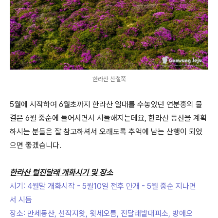
한라산 산철쭉
5월에 시작하여 6월초까지 한라산 일대를 수놓았던 연분홍의 물
결은 6월 중순에 들어서면서 시들해지는데요, 한라산 등산을 계획
하시는 분들은 잘 참고하셔서 오래도록 추억에 남는 산행이 되었
으면 좋겠습니다.
한라산 털진달래 개화시기 및 장소
시기: 4월말 개화시작 - 5월10일 전후 만개 - 5월 중순 지나면
서 시듬
장소: 만세동산, 선작지왓, 윗세오름, 진달래밭대피소, 방애오