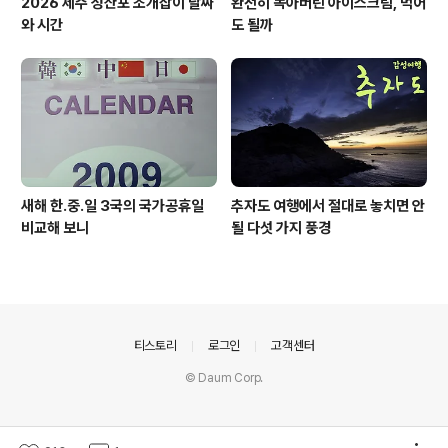
2026 제주 성산포 조개잡이 날짜
완전히 녹아버린 아이스크림, 먹어
와 시간
도 될까
새해 한.중.일 3국의 국가공휴일
추자도 여행에서 절대로 놓치면 안
비교해 보니
될 다섯 가지 풍경
의안내
티스토리
로그인
고객센터
© Daum Corp.