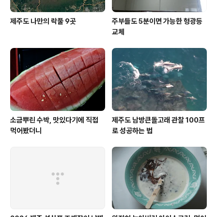
제주도 나만의 락풀 9곳
주부들도 5분이면 가능한 형광등
교체
소금뿌린 수박, 맛있다기에 직접
제주도 남방큰돌고래 관찰 100프
먹어봤더니
로 성공하는 법