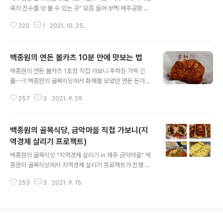
있는 판포포구도 예외는 아니었습니다. 에메랄드 빛깔의
육의 진수를 맛 볼 수 있는 곳" 요즘 들어 부쩍 제주공항 근
눈부신 바다에서 자유롭게 스노쿨링을 즐기고 있는 피서객
처에 갈만한 맛집을 물어보는 분들이 부쩍 많이 늘었습니
들이 조그마한 판포포구를 가득 메우고 있는데요, 예전에
220
1
2021. 10. 25.
다. 아무래도 비행기 시간에 쫒기다 보니 제주공항 근처 맛
는 진짜 젊은층들만 이곳을 찾았는데, 근래에는..
집에서 끼니를 해결하고 시간을 절약하려는 때문일 것입니
다. 코로나 시국이지만 여행 올 사람들은 정말 많이 오는 것
백종원의 연돈 볼카츠 10분 만에 맛보는 법
같습니다. 여름시즌은 끝나고 이제 가을 시즌으로 접어들
글 내용
면서 더욱 많은 사람들이 찾을 테고요, 곧이어 위드코로나
백종원의 연돈 볼카츠 1호점 직접 가보니 주차장 가득 긴
로 전환되면 더욱더 제주를 찾는 사람들이 많을 것 같습니
줄~~!! 백종원의 골목식당에서 화재를 모았던 연돈 돈가스
다. 여행길에서 가장 중요한 것 중에 하나가 바로 먹거리지
집이 제주도에 오픈하면서 많은 사람들이 줄을 서서 기다
요. 예전에는 볼거리와 즐길거리가 풍부해야 좋은 여행이
257
3
2021. 9. 29.
리곤 했었지요. 줄서기 앱을 이용하는 시스템으로 바꿨지
라 여겼지만, 요즘에는 잠 편히 자고 먹을 거 잘 먹는 여행
만 크게 달라진 것은 없고요, 지금도 연돈 돈가스를 맛보려
이야 말로 찐여행이라는 얘기들이 많습니..
면 광클릭을 해야만 가능합니다. 하지만 최근에 백종원과
백종원의 골목식당, 금악마을 직접 가보니(지
연돈 돈가스가 손을 잡고 프랜차이즈로 재탄생한 곳이 있
으니 그게 바로 연돈 볼카츠입니다. 제주도에 제1호점이 오
역경제 살리기 프로젝트)
글 내용
픈을 하면서 유명세를 탔고, 연돈 볼카츠를 맛보려는 줄이
백종원의 골목식당 "지역경제 살리기 in 제주 금악마을" 백
주차장을 가득 메워 오픈시간대에 찾아가면 최소 한 시간
종원의 골목식당에서 지역경제 살리기 프로젝트가 진행 중
은 줄을 서야 할 정도로 인기몰이를 하고 있습니다. 하지만,
이죠. 그 첫 번째 마을로 선정된 제주도의 금악마을, 제가
“나는 연돈 볼카츠를 꼭 맛봐야 직성이 풀리겠다.” 하시는
253
3
2021. 9. 15.
제주도에 살기 때문에 금악마을에 대한 기억은 양돈장으로
분들은 굳이 오픈시간대를 딱 맞춰 갈..
인한 악취 외에는 딱히 생각나는 게 없었는데요, 차를 타고
지나갈 때도 코를 막고 지나갈 정도로 악취가 심한 곳인데
과연 이 악조건을 어떻게 이겨낼까 걱정이 되곤 했습니다.