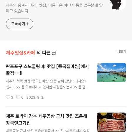
제주의 숨겨진 비경, 맛집, 아름다운 이야기 등을 많은분께 알
리고 있습니다.
구독하기
더보기
제주맛집&카페
의 다른 글
판포포구 스노쿨링 후 맛집 [중국집마씸]에서
꿀점~~!!
글 내용
제주시 서쪽 맛집 '중국집마씸' 요즘 날씨 장난아니지요?
섭씨 35도를 오르내리고 있지만 체감온도는 40도를 훌쩍
넘는거 같습니다. 가능하면 집 밖에 나가지 않는게 상책이
3
0
2023. 8. 2.
긴 하지만 계절이 여름이잖아요? 젊음의 계절인 만큼 제주
도는 피서를 위해 찾아온 관광객들이 정말 많습니다. 때가
때인 만큼 대부분의 피서객들은 시원한 풍경의 해수욕장
제주 토박이 강추 제주공항 근처 맛집 조은해
또는 유명한 계곡을 찾아 즐기고 있는데요, 장마가 지나간
지난 일요일이 최고 절정이었던 것 같습니다. 가는 곳마다
장국앤고기집
글 내용
사람들로 넘쳐 났는데요, 요즘 스노쿨링으로 인기를 얻고
제주공항 근처 맛집 조은해장국앤고기집 "제주흑돼지 숙성