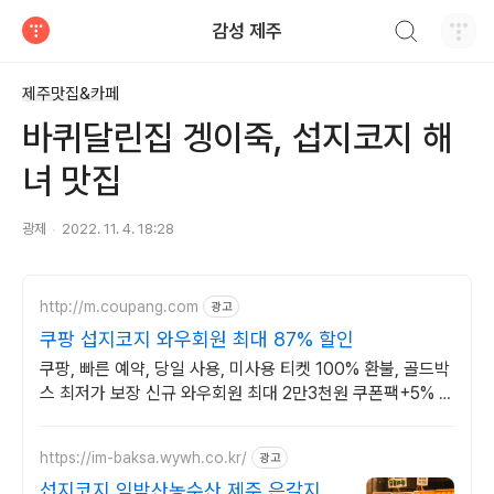
검색하기
감성 제주
티스토리
제주맛집&카페
바퀴달린집 겡이죽, 섭지코지 해
녀 맛집
광제
2022. 11. 4. 18:28
http://m.coupang.com
광고
쿠팡 섭지코지 와우회원 최대 87% 할인
쿠팡, 빠른 예약, 당일 사용, 미사용 티켓 100% 환불, 골드박
스 최저가 보장 신규 와우회원 최대 2만3천원 쿠폰팩+5% 추
가적립 혜택! 여행도 이제 쿠팡에서!
https://im-baksa.wywh.co.kr/
광고
섭지코지 임박산농수산 제주 은갈지,