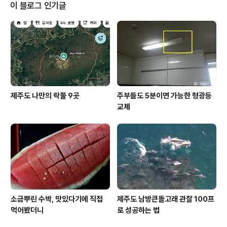
이렇게 관심이 가는 곳이기도 하고 같은 제주도라는 애착
이 블로그 인기글
때문에 일단 잘되었으면 하는 바람에서 이번 골목식당 지
역경제살리기 프로젝트는 첫 회부터 한 번도 빠트리기 않
고 보고 있었고, 이제 막바지에 이르렀네요. 모집 과정에서
많은 사람들이 지원을 했고 그 중에 딱 8팀이 본선에 진출
했는데요, 이중에서도 딱 절반인 ..
제주도 나만의 락풀 9곳
주부들도 5분이면 가능한 형광등
교체
소금뿌린 수박, 맛있다기에 직접
제주도 남방큰돌고래 관찰 100프
먹어봤더니
로 성공하는 법