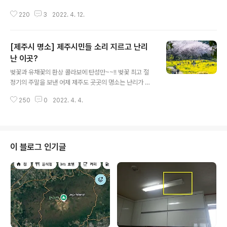
습니다. 지금부터 5월까지는 매해 청보리 물결이 온 섬에
220
3
2022. 4. 12.
출렁였는데요, 올해는 청보리가 있던 곳 일부에 유채꽃을
심어 환상적인 풍경을 연출해내고 있기 때문입니다. 코로
나에 지친 사람들이 연일 가파도를 찾아 눈부신 풍경에 넋
[제주시 명소] 제주시민들 소리 지르고 난리
을 놓고 진정한 제주도의 풍경이 바로 이게 아니겠냐며 탄
성을 자아내고 있습니다. 청보리와 유채꽃의 환상콜라보를
난 이곳?
글 내용
이룬 풍경은 아래쪽에서 확인하고요, 먼저 확인할 것이 따
벚꽃과 유채꽃의 환상 콜라보에 탄성만~~!! 벚꽃 최고 절
로 있습니다. 바로 가파도를 쉽게 가는 요령입니다. 요즘 가
정기의 주말을 보낸 어제 제주도 곳곳의 명소는 난리가 났
파도는 말 그대로 대목이라서 가파도행 선박에 승선하려면
습니다. 벚꽃과 유채꽃의 환상 콜라보를 보여주고 있는 제
진땀을 빼야합니다. 어떻게 하면 사람에 치이지 않고 좀 더
250
0
2022. 4. 4.
주 최고의 봄철 명소인 녹산로에는 발 디딜 틈 없는 북새통
쉽게 배를 탈 수 있을까 알아보도록 하겠..
을 이뤘는데요, 사실 사람이 밀릴 거라 예감이 들면 처음부
터 피하는 게 상책입니다. 녹산로는 풍경은 어딜 내놔도 손
색없이 아름다운 모습을 보이지만 밀려드는 사람들이 많을
때는 진짜 스트레스만 받다가 올 때가 많습니다. 차를 주차
이 블로그 인기글
할 곳도 없을뿐더러 차를 주차했다 하더라도 편히 앉아서
쉬다 올 곳도 마땅치 않습니다. 그래서 알만 한 사람은 비교
적 한적한곳을 찾게 됩니다. 그래서 선택하는 곳이 바로 신
산공원입니다. 신산공원은 제주시내에 있으면서도 누구나
쉽게 접근이 가능한 시민공원으로서 ..