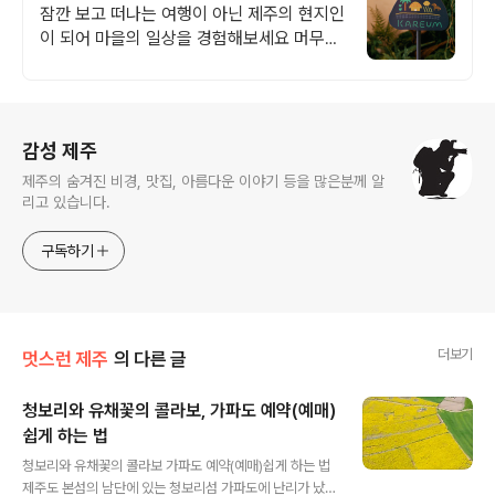
을여행
잠깐 보고 떠나는 여행이 아닌 제주의 현지인
이 되어 마을의 일상을 경험해보세요 머무는
시간까지 여행이 되는 제주 마을의 매력을 발
견해보세요
로그 정보
감성 제주
제주의 숨겨진 비경, 맛집, 아름다운 이야기 등을 많은분께 알
리고 있습니다.
구독하기
더보기
멋스런 제주
의 다른 글
청보리와 유채꽃의 콜라보, 가파도 예약(예매)
쉽게 하는 법
글 내용
청보리와 유채꽃의 콜라보 가파도 예약(예매)쉽게 하는 법
제주도 본섬의 남단에 있는 청보리섬 가파도에 난리가 났