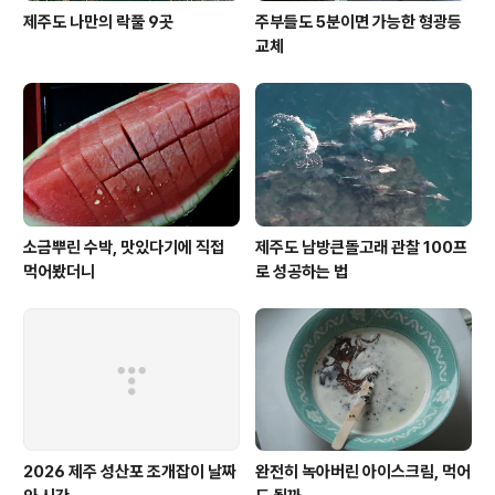
제주도 나만의 락풀 9곳
주부들도 5분이면 가능한 형광등
교체
소금뿌린 수박, 맛있다기에 직접
제주도 남방큰돌고래 관찰 100프
먹어봤더니
로 성공하는 법
2026 제주 성산포 조개잡이 날짜
완전히 녹아버린 아이스크림, 먹어