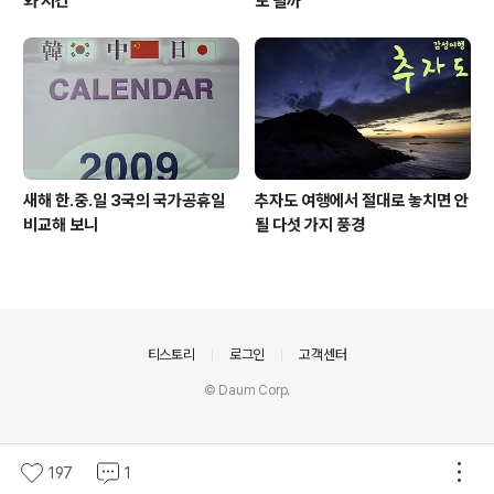
와 시간
도 될까
새해 한.중.일 3국의 국가공휴일
추자도 여행에서 절대로 놓치면 안
비교해 보니
될 다섯 가지 풍경
의안내
티스토리
로그인
고객센터
© Daum Corp.
197
1