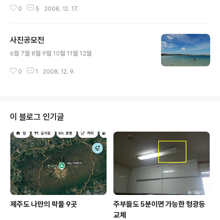
나오는 열정을 '티스토리'라는 공간에 쏟아 넣은 정말 값진, 아무나 흉내낼 수 없
0
5
2008. 12. 17.
는 결과물이라고 보여 집니다. 다시한번 큰 박수를 보내드립니다. 다음블로그를
처음 만든지가 1279일째, 개설당시에는 블로그란게 무엇인지도 모르고 아무
생각없이 만들어 놓기만 하였던 기억이 납니다. 작년(2007)에 담배와 작별을
사진공모전
고하고 난 후 열정적으로 매달리기 시작한 것이 바로 여행이었습니다. 금연에
글 내용
성공하신 분들이면 누구나 겪었을 것입니다. 무료함이 가장 힘들더군요. 그래서
6월 7월 8월 9월 10월 11월 12월
생각해 낸 것이 바로 '떠나자'였습니다. 가방 하나만 둘러매고 산으로, 바다로,
섬으로 그..
0
1
2008. 12. 9.
이 블로그 인기글
제주도 나만의 락풀 9곳
주부들도 5분이면 가능한 형광등
교체