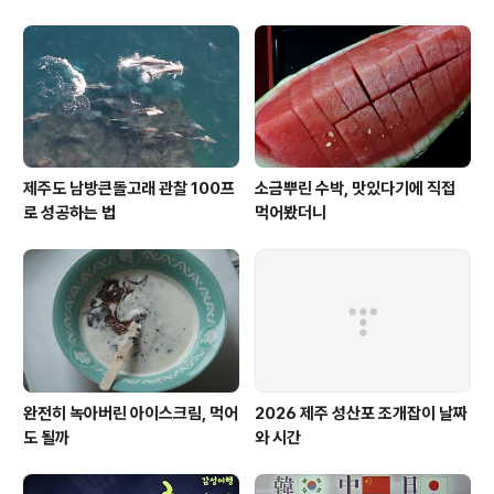
제주도 남방큰돌고래 관찰 100프
소금뿌린 수박, 맛있다기에 직접
로 성공하는 법
먹어봤더니
완전히 녹아버린 아이스크림, 먹어
2026 제주 성산포 조개잡이 날짜
도 될까
와 시간