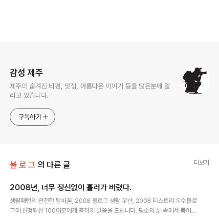
로그 정보
감성 제주
제주의 숨겨진 비경, 맛집, 아름다운 이야기 등을 많은분께 알
리고 있습니다.
구독하기
더보기
블 로 그
의 다른 글
2008년, 너무 정신없이 흘러가 버렸다.
글 내용
생활패턴의 완전한 탈바꿈, 2008 블로그 생활 우선, 2008 티스토리 우수블로
그에 선정되신 100여분에게 축하의 말씀을 드립니다. 평소의 삶 속에서 뿜어져