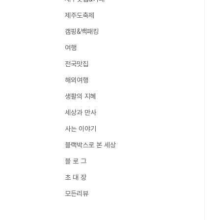
제주도축제
캠핑&백패킹
여행
전국맛집
해외여행
생활의 지혜
세상과 만사
사는 이야기
블랙박스로 본 세상
블 로 그
초 대 장
모든리뷰