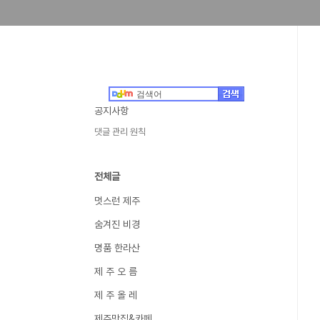
공지사항
댓글 관리 원칙
전체글
멋스런 제주
숨겨진 비경
명품 한라산
제 주 오 름
제 주 올 레
제주맛집&카페