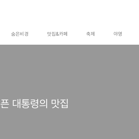
숨은비경
맛집&카페
축제
야영
고픈 대통령의 맛집