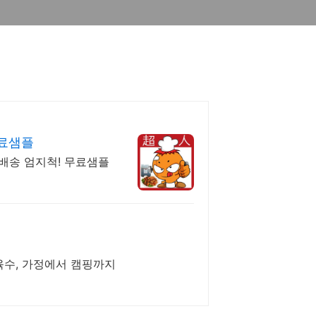
무료샘플
배송 엄지척! 무료샘플
육수, 가정에서 캠핑까지