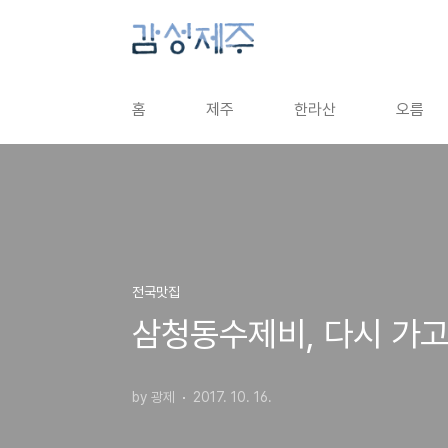
본문 바로가기
홈
제주
한라산
오름
전국맛집
삼청동수제비, 다시 가
by 광제
2017. 10. 16.