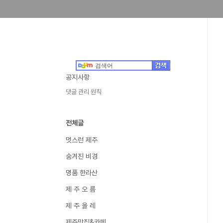
공지사항
댓글 관리 원칙
전체글
멋스런 제주
숨겨진 비경
명품 한라산
제 주 오 름
제 주 올 레
제주맛집&카페