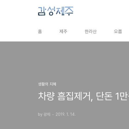
본문 바로가기
홈
제주
한라산
오름
생활의 지혜
차량 흠집제거, 단돈 1
by 광제
2019. 1. 14.