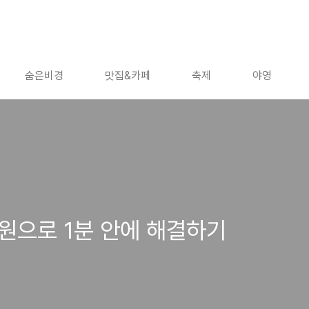
숨은비경
맛집&카페
축제
야영
만원으로 1분 안에 해결하기