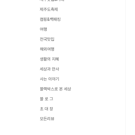
제주도축제
캠핑&백패킹
여행
전국맛집
해외여행
생활의 지혜
세상과 만사
사는 이야기
블랙박스로 본 세상
블 로 그
초 대 장
모든리뷰