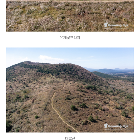
유채꽃프라자
대록산