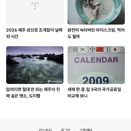
2026 제주 성산포 조개잡이 날짜
완전히 녹아버린 아이스크림, 먹어
와 시간
도 될까
알려지면 절대 안 되는 제주의 진
새해 한.중.일 3국의 국가공휴일
짜 숨은 명소, 도리빨
비교해 보니
의안내
티스토리
로그인
고객센터