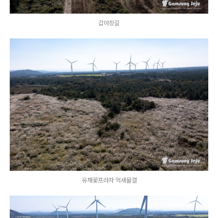
갑마장길
유채꽃프라자 억새물결