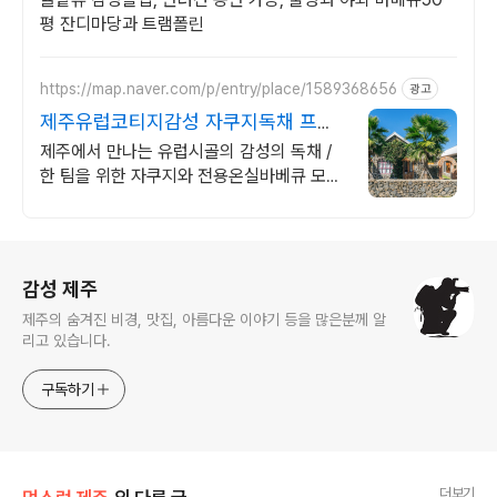
평 잔디마당과 트램폴린
https://map.naver.com/p/entry/place/1589368656
광고
제주유럽코티지감성 자쿠지독채 프라
이빗 제주여행, 유럽감성
제주에서 만나는 유럽시골의 감성의 독채 /
한 팀을 위한 자쿠지와 전용온실바베큐 모두
다른 다양한 유럽 감성의 제주독채에서 즐기
는 프라이빗 자쿠지와 전용온실바베큐
로그 정보
감성 제주
제주의 숨겨진 비경, 맛집, 아름다운 이야기 등을 많은분께 알
리고 있습니다.
구독하기
더보기