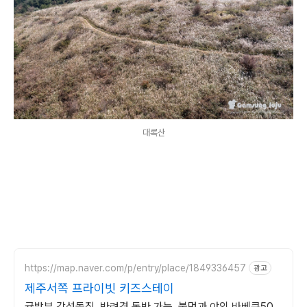
대록산
https://map.naver.com/p/entry/place/1849336457
광고
제주서쪽 프라이빗 키즈스테이
귤밭뷰 감성돌집, 반려견 동반 가능, 불멍과 야외 바베큐50