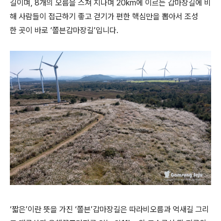
길이며, 8개의 오름을 스쳐 지나며 20km에 이르는 갑마장길에 비
해 사람들이 접근하기 좋고 걷기가 편한 핵심만을 뽑아서 조성
한 곳이 바로 ‘쫄븐갑마장길’입니다.
‘짧은’이란 뜻을 가진 ‘쫄븐’갑마장길은 따라비오름과 억새길 그리