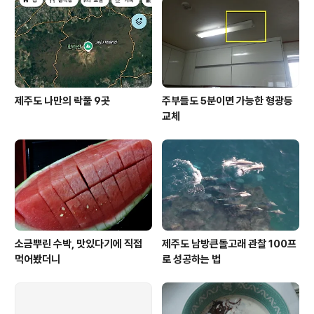
을 피신시켜 놓거나 수리할 때 사용했던 곳이고, 중캐는 밀
물이 되면 바다로 나갈 배가 정박해 놓는 곳으로 그리고 밖
캐는 수시로 드나드는 배들이 정박해 있..
제주도 나만의 락풀 9곳
주부들도 5분이면 가능한 형광등
교체
소금뿌린 수박, 맛있다기에 직접
제주도 남방큰돌고래 관찰 100프
먹어봤더니
로 성공하는 법