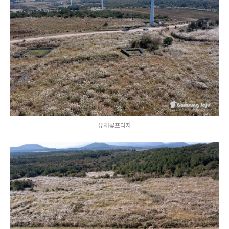
유채꽃프라자