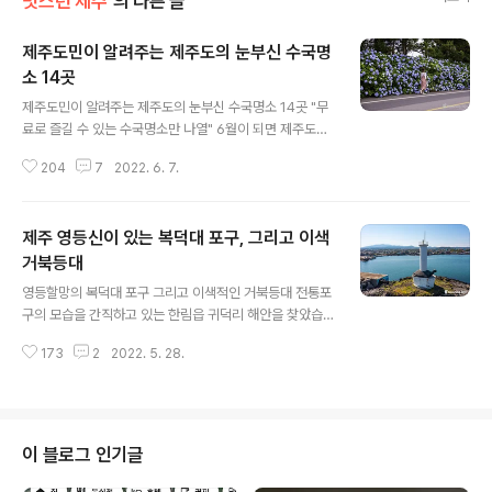
멋스런 제주
의 다른 글
제주도민이 알려주는 제주도의 눈부신 수국명
소 14곳
글 내용
제주도민이 알려주는 제주도의 눈부신 수국명소 14곳 "무
료로 즐길 수 있는 수국명소만 나열" 6월이 되면 제주도에
서 가장 사랑받는 꽃이 바로 수국입니다. 제주도의 알려진
204
7
2022. 6. 7.
수국명소 중 한 곳인 온평 혼인지에는 벌써 수국이 만개하
여 소문을 듣고 찾아온 사람들을 반기고 있습니다. 실제로
혼인지는 해마다 가장 빨리 개화를 해 왔습니다. 올해는 더
제주 영등신이 있는 복덕대 포구, 그리고 이색
욱 풍성한 모습으로 사랑을 받을 것 같습니다. 코로나로 묶
였던 답답함을 털어내듯 많은 사람들이 밖으로 쏟아져 나
거북등대
글 내용
오고 있는 요즘입니다. 제주도의 이름난 명소에는 어디를
영등할망의 복덕대 포구 그리고 이색적인 거북등대 전통포
가든 밀려든 인파로 가득한데요, 6월과 함께 수국이 개화
구의 모습을 간직하고 있는 한림읍 귀덕리 해안을 찾았습
를 하면서 최고의 볼거리가 하나 더 가미된 형국입니다. 제
니다. 세월이 흐르면서 손을 댄 흔적이 보이긴 하지만 제주
주도에는 많은 수국명소들이 있지만 개화하는 시기는 조금
173
2
2022. 5. 28.
현무암을 차곡차곡 쌓아올려 튼튼하게 만들어진 포구의 형
씩 다릅니다. 혼인지는 벌써 만개하여 일..
태는 전통적인 모습을 그대로 살려내고 있었습니다. 마을
사람들은 이곳 귀덕리 포구를 ‘모살개’라고 부릅니다. 모살
개는 안캐와 중캐, 그리고 밖캐의 3단 구조로 만들어졌습
니다. 이곳뿐만이 아니고, 제주도 해안에 남아 있는 전통 포
이 블로그 인기글
구의 구조를 자세히 살펴보면 어렵지 않게 이와 같은 형태
를 볼 수 있습니다. 가장 안쪽의 안캐 포구는 태풍 때 어선