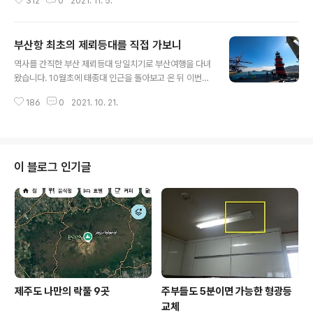
312
0
2021. 11. 5.
다. 전국적으로 약 1주일 정도 늦은 감이 있는데요, 며칠 전
불리고 있습니다. 지금은 거대한 교각이 생기면서 보기 흉
11월2일에 다녀온 우리나라 최고의 단풍 명소 중 한곳인
하게 변했는데, 예전에는 얼마나 보기 좋았을까..
주왕산에서 초절정기에는 아직 미치지 못했다는 것이 주왕
부산항 최초의 제뢰등대를 직접 가보니
산 터줏대감들의 의견입니다. 하지만 초절정기를 앞둔 시
글 내용
점이지만 역시 주왕산은 그 명성에 걸맞게 최고의 가을 풍
역사를 간직한 부산 제뢰등대 당일치기로 부산여행을 다녀
경을 보여주고 있었습니다. 제가 살고 있는 제주도, 사계절
왔습니다. 10월초에 태종대 인근을 돌아보고 온 뒤 이번이
빼어난 절경을 간직하고 있지만, 개인적으로 가을 단풍의
두 번째인데요, 부산은 전국 어디에서든지 당일치기로 다
모습만은 늘 아쉬운 마음이 가득합니다. 단풍은 특성상 주
186
0
2021. 10. 21.
녀오기엔 손색이 없는 곳이라는 생각이 드네요. 더군다나
변에 물이 많고 바람이 적은 기후에서 고운 모습을 보일 수
코로나 시대, 어딜 가든 조심스러울 수밖에 없는 요즘, 위드
밖에 없습니다. 화산섬인 제주도는 대부..
코로나를 앞두고 최대한 체류기간을 줄여야 한다는 것이
저의 생각입니다. 부산도 지역이 넓어서 당일치기로 여러
곳을 돌아보는 것은 사실상 불가능하고요, 하나의 지역을
이 블로그 인기글
골라 그 주변으로 명소들을 집중 공략하는 것이 최선이라
는 생각입니다. 이번 여행에서는 남구 주변 감만 부두를 비
롯하여 해안경치를 즐길 수 있는 곳 위주로 돌아보고 왔습
니다. 그중에 한곳이 바로 제뢰등대인데요, 감만 부두 안에
있는 제뢰등대와 함께 남구 쪽 명소들을 ..
제주도 나만의 락풀 9곳
주부들도 5분이면 가능한 형광등
교체