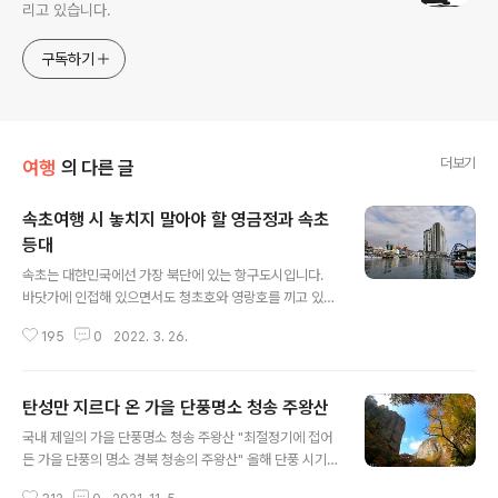
리고 있습니다.
구독하기
더보기
여행
의 다른 글
속초여행 시 놓치지 말아야 할 영금정과 속초
등대
글 내용
속초는 대한민국에선 가장 북단에 있는 항구도시입니다.
바닷가에 인접해 있으면서도 청초호와 영랑호를 끼고 있어
경관적으로도 매력이 넘치는 곳이기도 합니다. 속초의 여
195
0
2022. 3. 26.
러 곳을 둘러보기 위해 제주에서 길을 나섰습니다. 가장 먼
저 접한 곳은 아바이 마을입니다. 처음에는 동남아의 어느
한 곳을 보는 듯 했습니다. 베트남 여행 갔을 때 봤던 풍경
탄성만 지르다 온 가을 단풍명소 청송 주왕산
을 떠올리게 했는데요, 좁은 항구길을 가운데 두고 아바이
글 내용
마을을 오가는 갯배의 풍경이 너무 인상 깊었습니다. 전망
국내 제일의 가을 단풍명소 청송 주왕산 "최절정기에 접어
대 위에서 바라보는 아바이마을도 꽤나 운치가 넘친다는
든 가을 단풍의 명소 경북 청송의 주왕산" 올해 단풍 시기
인상을 받았습니다. 속초시 청호동에 위치한 아바이마을은
는 사전에 기상청에서 예고한 시기보다 상당히 늦었습니
함경도 실향민들이 많이 살고 있다고 해서 아바이마을로