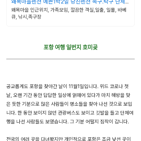
왜목마을펜션 예쁜1박2일 당진펜션 족구.탁구 단체
환영
왜목마을 인근위치, 가족모임, 깔끔한 객실,일출, 일몰, 바베
큐, 낚시,족구장
포항 여행 일번지 호미곶
공교롭게도 포항을 찾아간 날이 11월1일입니다. 위드 코로나 첫
날, 오랜 기간 동안 답답한 일상에 얽매어 있다가 마치 해방을 맞
은 듯한 기분으로 많은 사람들이 명소들을 찾아 나선 것으로 보입
니다. 한 동안 보이지 않던 관광버스도 보이고 깃발을 들고 단체여
행을 나선 사람들도 보였습니다. 그 기분 어떨지 짐작이 갑니다.
전국의 여러 곳을 다녀봤지만 개인적으로 포항은 조금 낮선 곳이