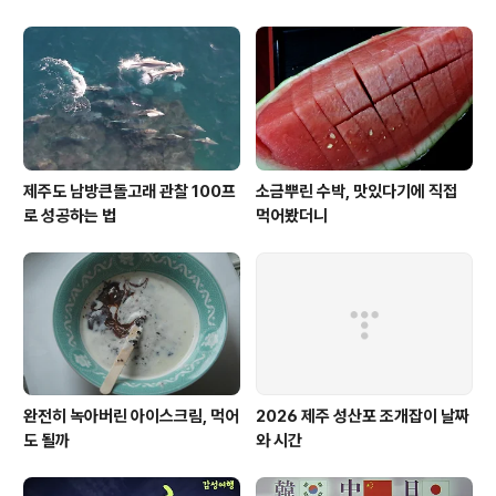
제주도 남방큰돌고래 관찰 100프
소금뿌린 수박, 맛있다기에 직접
로 성공하는 법
먹어봤더니
완전히 녹아버린 아이스크림, 먹어
2026 제주 성산포 조개잡이 날짜
도 될까
와 시간