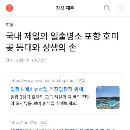
검색하기
감성 제주
티스토리
여행
국내 제일의 일출명소 포항 호미
곶 등대와 상생의 손
광제
2021. 11. 9. 08:27
https://www.havenuehotel-ig.com/
광고
일광 H에비뉴호텔 기장일광점 뷔페식
조식 운영 중
일광 3성급 호텔의 고급 시설과 탁 트인 전망
의 오션뷰를 보며 휴식을 취해보세요.
http://1and2.kr
광고