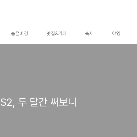
숨은비경
맛집&카페
축제
야영
S2, 두 달간 써보니