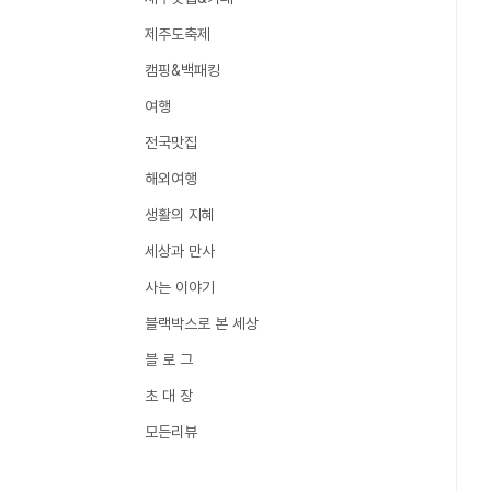
제주도축제
캠핑&백패킹
여행
전국맛집
해외여행
생활의 지혜
세상과 만사
사는 이야기
블랙박스로 본 세상
블 로 그
초 대 장
모든리뷰