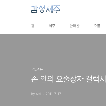
본문 바로가기
홈
제주
한라산
오름
모든리뷰
손 안의 요술상자 갤럭시
by 광제
2011. 7. 17.