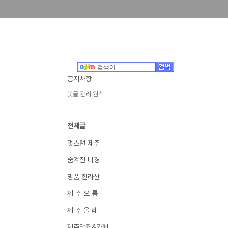
공지사항
댓글 관리 원칙
전체글
멋스런 제주
숨겨진 비경
명품 한라산
제 주 오 름
제 주 올 레
제주맛집&카페