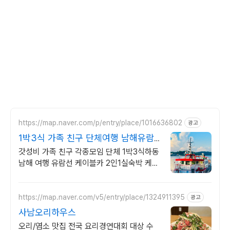
https://map.naver.com/p/entry/place/1016636802
광고
1박3식 가족 친구 단체여행 남해유람
선타고 케이블카도타고
갓성비 가족 친구 각종모임 단체 1박3식하동
남해 여행 유람선 케이블카 2인1실숙박 케이
블카타고 싱싱한활어회점심먹고 유람선타고
시원한바다구경 숙박은호텔에서스테이크와
와인
https://map.naver.com/v5/entry/place/1324911395
광고
사남오리하우스
오리/염소 맛집 전국 요리경연대회 대상 수