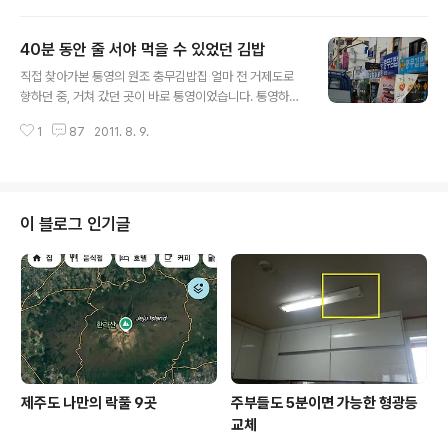
오면 반드시 먹어봐야 할 음식이 있다면서 맛을 보여준 음
식이 바로 전주비빔밥이었답니다. 물론 처음 먹어보는 맛
40분 동안 줄 서야 먹을 수 있었던 김밥
이었지요. 한창 커가는 학생 때라 음식이란 그저 푸짐하고
글 내용
달짝지근하면 만사오케이였던 시절임에도 불구하고 단번
직접 찾아가본 통영의 원조 충무김밥집 얼마 전 거제도로
에 입맛을 사로 잡아버렸던 기억은 오랜 세월이 흘러도 잊
향하던 중, 거쳐 갔던 곳이 바로 통영이었습니다. 통영하면
을 수가 없었지요. 언제가 될지는 모르겠지만 또다시 비빔
떠오르는 것이 몇 가지 있었지요. 미륵산 케이블카도 타보
밥의 본고장 전주를 찾게 된다면 꼭 먹어보자 했던 것이 바
1
87
2011. 8. 9.
고 싶었고, 그 유명한 동피랑벽화마을에 가서 꿀빵도 먹어
로 전주비빔밥입니다. 얼마 전에 다시 전주를 찾았습니다.
보고 싶었지요. 또 한 가지 빠트리지 말고 반드시 먹고 보자
약25년만입니다. 이번에는 가족들과 함께입니..
고 생각했던 것은 바로 충무김밥이랍니다. 더욱이 충무김
밥은 1박2일에서 그 맛이 소개되면서 더욱 전국적인 유명
세를 치르고 있기도 하지요. 그런데 통영에 도착하기 전 까
이 블로그 인기글
지만 해도 어디로 가야할지 결정을 못했었답니다. 미리 알
아본 바로는 충무에는 유명한 김밥집이 두 곳이 있다고 하
던데, 바로 뚱보할매김밥집과 한일김밥이었답니다. 눈에
보이는 건 죄다 김밥집, 너도나도 원조입니다. 멀리 한일김
밥도 눈에 들어옵니다. 근처에는 정말 김..
제주도 나만의 락풀 9곳
주부들도 5분이면 가능한 형광등
교체