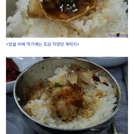
<밥을 비벼 먹기에는 조금 작았던 게딱지>