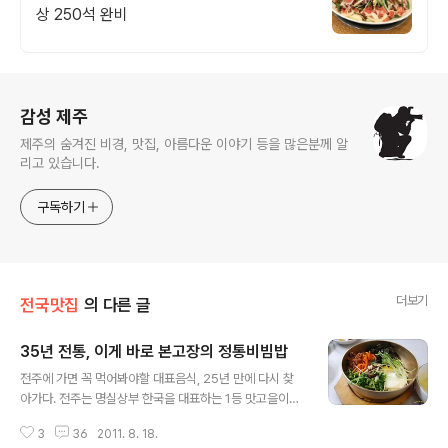
상 250석 완비
로그 정보
감성 제주
제주의 숨겨진 비경, 맛집, 아름다운 이야기 등을 많은분께 알
리고 있습니다.
구독하기
더보기
전국맛집
의 다른 글
35년 전통, 이게 바로 본고장의 정통비빔밥
글 내용
전주에 가면 꼭 먹어봐야할 대표음식, 25년 만에 다시 찾
아가다. 전주는 명실상부 한국을 대표하는 1등 맛고을이기
도 하지요. 전주를 처음 찾았을 때가 약25년 전 고등학교
3
36
2011. 8. 18.
에 다닐 때입니다. 그 당시 인솔하셨던 선생님께서 전주에