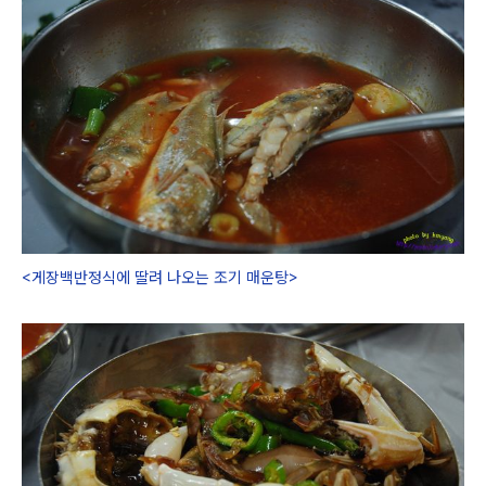
<게장백반정식에 딸려 나오는 조기 매운탕>