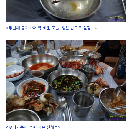
<두번째 공기마저 싹 비운 모습, 정말 밥도둑 실감...>
<우리가족이 먹어 치운 잔해들>