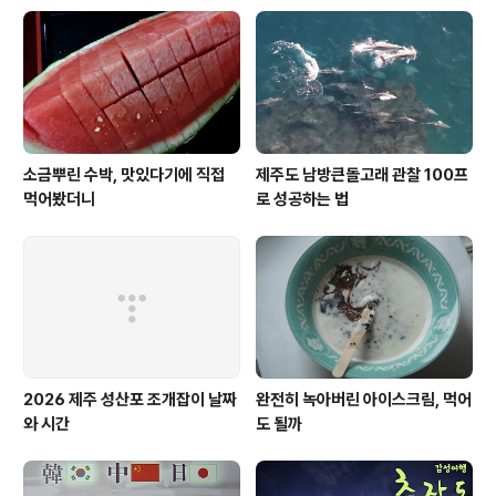
소금뿌린 수박, 맛있다기에 직접
제주도 남방큰돌고래 관찰 100프
먹어봤더니
로 성공하는 법
2026 제주 성산포 조개잡이 날짜
완전히 녹아버린 아이스크림, 먹어
와 시간
도 될까