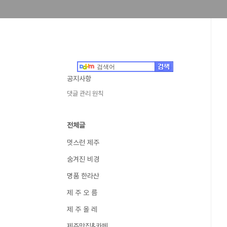
공지사항
댓글 관리 원칙
전체글
멋스런 제주
숨겨진 비경
명품 한라산
제 주 오 름
제 주 올 레
제주맛집&카페