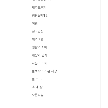
제주도축제
캠핑&백패킹
여행
전국맛집
해외여행
생활의 지혜
세상과 만사
사는 이야기
블랙박스로 본 세상
블 로 그
초 대 장
모든리뷰