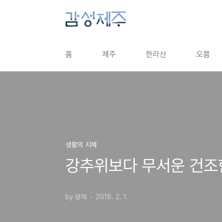
본문 바로가기
홈
제주
한라산
오름
생활의 지혜
강추위보다 무서운 건조
by 광제
2018. 2. 1.