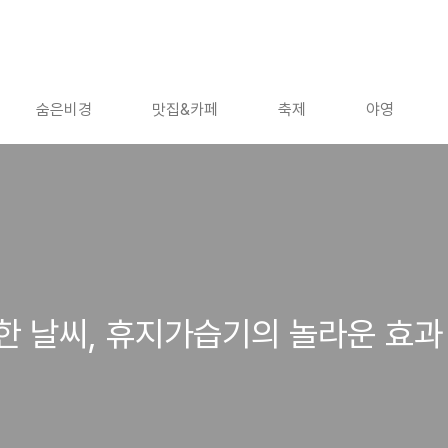
숨은비경
맛집&카페
축제
야영
한 날씨, 휴지가습기의 놀라운 효과