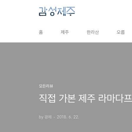
본문 바로가기
홈
제주
한라산
오름
모든리뷰
직접 가본 제주 라마다
by 광제
2018. 6. 22.