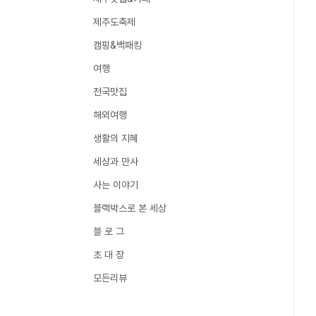
제주도축제
캠핑&백패킹
여행
전국맛집
해외여행
생활의 지혜
세상과 만사
사는 이야기
블랙박스로 본 세상
블 로 그
초 대 장
모든리뷰