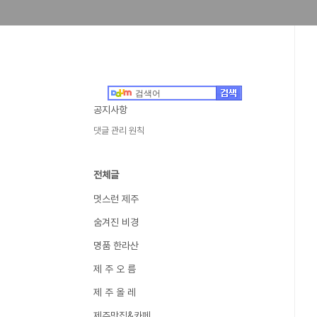
공지사항
댓글 관리 원칙
전체글
멋스런 제주
숨겨진 비경
명품 한라산
제 주 오 름
제 주 올 레
제주맛집&카페