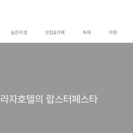
숨은비경
맛집&카페
축제
야영
프라자호텔의 랍스터페스타