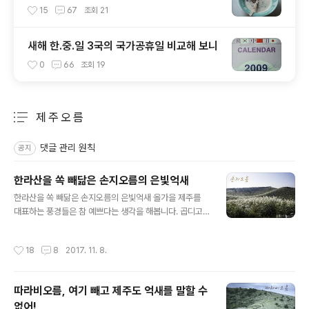
15
67
조회
21
새해 한.중.일 3국의 국가공휴일 비교해 보니
0
66
조회
19
제 주 오 름
분류 전체보기
주요 글 목록
댓글 관리 원칙
공지
한라산을 쏙 빼닮은 손지오름의 은빛억새
글 내용
한라산을 쏙 빼닮은 손지오름의 은빛억새 올가을 제주를
대표하는 풍경들은 참 예쁘다는 생각을 해봅니다. 곱디고
운 단풍이 그러하고 은빛의 억새도 눈이 부실 정도로 아름
다운데요, 대체적으로 충분한 비가 내렸고, 해마다 찾아오
작성시간
18
8
2017. 11. 8.
던 가을태풍이 없었다는 것이 가장 큰 이유인 것 같네요. 제
주도의 가을은 언제나 혹독(?)했던 것 같습니다. 어디에 내
놔도 떨어지질 않을 한라산의 단풍은 절정에 이를 만 하면
따라비오름, 여기 빼고 제주도 억새를 말할 수
태풍에 의한 강풍으로 채 물들기도 전에 떨어져 버리고, 억
없어!
새도 급격하게 시들어 버리곤 했는데, 한라산 고지대의 단