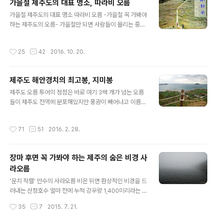
가을철 제주도의 대표 명소, 따라비 오름
평소 같았으면 미세먼지로 가득했었을 하늘도 티 없이 맑
글 내용
고, 들녘은 청량한 기운으로 가득합니다. 숲은 영험한 기운
가을철 제주도의 대표 명소 따라비 오름 -가을철 꼭 가봐야
과 거친 에너지를 뿜어내고 있었습니다. 그 옛날 탐라국의
하는 제주도의 오름- 가을철만 되면 사람들이 몰리는 중산
삼신왕이 이곳에서 삼일동안 기도를 드렸다는 이유만은 아
간 마을이 있습니다. 바로 표선면에 있는 가시리 마을인데
닐 겁니다. 자주 오진 않았지만 이곳에 오면 왠지 잡념이 사
요, 가시리 마을에는 따라비오름 외에도 영주산과 대록산,
작성시간
25
42
2016. 10. 20.
라지고 마음이 편안해짐을 느낍니다. 속세와 ..
갑마장길 등 억새로 대변되는 명소들이 참 많은 곳이라 할
수 있습니다. 제주시에서 중산간 도로인 번영로를 타고 약
40여분 달리다 보면 만날 수 있는 가시리 마을, 가시리 하
제주도 해안경치의 최고봉, 지미봉
면 생각나는 오름인 따라비 오름, 오름의 사면이 온통 은빛
글 내용
의 억새로 물드는 가을철이면 그 아름다움은 절정에 달하
제주도 오름 투어의 정점은 바로 여기 3백 개가 넘는 오름
게 됩니다. 바로 지금입니다. 억새물결 넘실대는 도로를 타
들이 제주도 전역에 분포해있지만 풍광이 빼어나고 이름
고 가야 하는 곳이기에 더욱 매력적이고 짜릿한 감동을 선
있는 오름들은 대부분 제주의 동부지역에 밀집해 있습니
사합니다. 이외에도 제주의 소박한 아름다움을 잘 간직하
다. 다랑쉬와 용눈이를 비롯하여 표선의 영주산까지, 오름
작성시간
71
51
2016. 2. 28.
고 있는 마을, 금강산도 식후경이라..
투어의 대명사로 불리기도 합니다. 오름마다 각기 뚜렷한
특색을 갖고 있기에 지루하지 않은 즐거움을 찾는 사람들
에게 선사하기도 합니다. 이제 슬슬 날씨가 따뜻해지면서
장마 후면 꼭 가봐야 하는 제주의 숨은 비경 사
설산을 즐기던 사람들이 오름 투어로 눈을 돌리는 시기입
라오름
니다. 예전에 오름은 제주도 현지에 살고 있는 사람들의 전
글 내용
유물처럼만 여겨졌었는데, 이제는 제주 여행객들에게 많은
'운치 작렬' 만수의 사라오름 비온 뒤면 환상적인 비경을 드
사랑을 받고 있는 듯합니다. 오름 투어만을 계획하고 찾는
러내는 산정호수 얼마 전에 누적 강우량 1,400미리라는 엄
분들도 많아지고 있습니다. 여행스케줄 못지않게 오름 투
청난 비가 한라산에 내렸습니다. 한라산 정상 백록담은 물
작성시간
35
7
2015. 7. 21.
어는 무엇보다 계획을 잘 짜야합니다. 지역에 광범위..
론이고 산정화구호를 이루고 있는 몇 개의 오름, 그리고 물