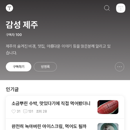
검색하기
티스토리
감성 제주
구독자
100
제주의 숨겨진 비경, 맛집, 아름다운 이야기 등을 많은분께 알리고 있
습니다.
구독하기
방명록
신고하기 레이어
열기
인기글
소금뿌린 수박, 맛있다기에 직접 먹어봤더니
31
131
조회
28
완전히 녹아버린 아이스크림, 먹어도 될까