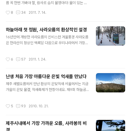
때는 장마가 끝난 바로 지금! 사라오름이 가장 신비스런 모
름 꼭 한번 가봐야 할, 람사르 습지 물영아리! 물이 있는 신
습을 보일 때는 일 년에 단 두 번, 이승기가 봤던 풍경처럼
령스러운 산이라는 뜻을 갖고 있는 제주도의 귀한 보물 중
작성시간
8
34
2011. 7. 14.
호수 전체가 하얀 눈으로 뒤 덮..
하나입니다. 산 정상에 신비스러울 정도로 아름다운 산정
호수를 품고 있는 독특한 오름이기도 하지요. 제주도전역
에 있는 오름의 숫자만 해도 무려 368개, 그중에 이곳처럼
하늘아래 첫 정원, 사라오름의 환상적인 설경
분화구에 물이 고여 있는 곳은 몇 개 안됩니다. 산 정상의
글 내용
16년만에 개방한 사라오름의 신비스런 겨울풍경 사라오름
호수는 람사협약 습지로 등록이 된 곳으로 철저하게 보호
은 한라산의 정상인 백록담 다음으로 우리나라에서 가장
관리되고 있는 곳으로 습지식물 210여종, 양서, 파충류 8
높은 곳에 위치한 산정호수를 품고 있는 오름입니다. 이 오
종에 곤충 47종이 서식하는 자연의 보고와도 같은 곳이지
름이 일 년 중 신비스런 모습을 보일 때는 6월 우기에 접어
요. 때문에 환경부에서 직접 관리하는 제주도의 유일한 곳
작성시간
6
57
2011. 1. 24.
들었을 때의 물안개가 피어오르는 모습, 그리고 바로 지금
이기도 합니다. 해발 508미터, 입구에서부터 사람이 실제
하늘아래 정원인 드넓은 호수 전체가 하얀 눈으로 뒤 덮여
로 오르는 높이는 128미터..
있을 때입니다. 한라산 보호구역에 일반인들의 출입을 통
난생 처음 가장 아름다운 은빛 억새를 만났다
제하기 시작한 이후 지금까지 사람들이 출입을 할 수 없었
글 내용
던 곳, 하지만 지난해 11월, 무려 16년 만에 처음으로 일반
제주 새별오름에서 만난 환상의 은빛억새 서울에서는 지금
인들에게 출입을 허용하였으니, 사라오름의 신비스런 겨울
가을의 은빛 물결, 억새축제가 한창이네요. 제9회 하늘공
설경을 마음 놓고 담아볼 수 있게 된 것은 이번이 처음인 셈
원 억새축제, 지난16일부터 장장 9일간 열린다고 하니 과
입니다. 그 신비의 오름인 사라오름의 환상적인 설경을 소
연 대한민국 수도 서울답습니다. 한편 제주에 살고 있는 저
작성시간
5
93
2010. 10. 21.
개합니다. 한라산에 기록적인 폭설..
로서는 사뭇 부럽기만 한데요, 지난해까지 제주에서 열렸
던 억새꽃축제가 올해부터는 전면 폐지되었기 때문입니다.
그렇다고 해서 가을 제주를 상징하는 억새꽃의 은빛 물결
제주시내에서 가장 가까운 오름, 사라봉의 비
마저도 사그라드는 것은 아니랍니다. 오름이나 들판, 도로
경
할 것 없이 제주도의 가을을 은빛으로 수놓는 억새, 뭐니 뭐