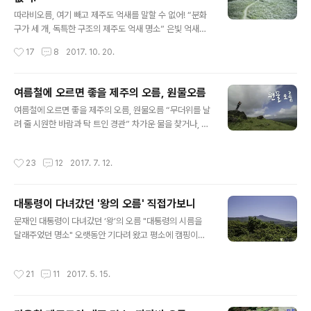
글 내용
풍은 이미 떨어졌지만, 둘레길을 비롯한 저지대에는 이제
따라비오름, 여기 빼고 제주도 억새를 말할 수 없어! “분화
한창이고, 은빛의 억새는 여전히 사람들의 길을 막아서고
구가 세 개, 독특한 구조의 제주도 억새 명소” 은빛 억새로
있습니다. 가을을 대표하는 은빛의 억새, 제주도에는 억새
대변되는 올가을 제주도에는 서남쪽방향 평화로에 있는 새
작성시간
17
8
2017. 10. 20.
가 아름다운 명소들이 참 많은 것 같은데..
별오름에서 가장 먼저 억새물결을 터트린 것 같습니다. 이
제는 제주도 전역이 딱 보기 좋을 정도로 억새가 적당하게
피어올랐지만, 얼마 전만 해도 새별오름을 제외하곤 붉은
여름철에 오르면 좋을 제주의 오름, 원물오름
색의 덜 핀 모습을 하고 있었지요. 하긴 저도 개인적으로 덜
글 내용
여름철에 오르면 좋을 제주의 오름, 원물오름 “무더위를 날
핀 억새를 좋아하지만 많은 사람들은 활짝 핀 억새보단 붉
려 줄 시원한 바람과 탁 트인 경관” 차가운 물을 찾거나, 시
은 색을 띠고 있는 어린 억새꽃을 좋아하더군요. 중산간 산
원한 그늘을 찾거나, 뜨거운 태양을 피해 어디론가 떠나야
록도로 오름 할 것 없이 이 계절만 되면 제주도는 온통 은빛
하는 피서철이지만, 때론 이글거리는 태양의 탁 트인 경관
물결로 출렁이는데요, 사람들로부터 유난히 사랑받는 마을
작성시간
23
12
2017. 7. 12.
에서 이마로 불어오는 시원한 바람을 마주하는 것은 어떨
이 있답니다. 그곳은 바로 표선면 중산간에 있는 가시리입
까요. 파란 하늘의 배경위에 가로 새겨진 짙푸른 초록의 능
니다. 봄철 유채꽃으로도 유..
선, 그 위에서 한가로이 풀을 뜨는 조랑말들, 우뚝 솟은 바
대통령이 다녀갔던 '왕의 오름' 직접가보니
위 위에 서서 제주의 자연을 온몸으로 느끼고 있는 나그네
글 내용
의 모습, 달리다가 눈에 들어오는 그림 같은 풍경에 차를 세
문재인 대통령이 다녀갔던 ‘왕’의 오름 "대통령의 시름을
울 수밖에 없었네요. 평화로를 타고 서귀포 방면으로 달리
달래주었던 명소" 오랫동안 기다려 왔고 평소에 캠핑이라
다가 동광육거리로 핸들을 틀면 오른쪽으로 시야에 쉽게
면 사족을 못 쓰는 나였기에 포기하는 것이 결코 쉽지 않았
들어오는 풍경이 있으니 그곳이 바로 원물오름의 능선입니
지만 그날따라 이상하게 마음이 끌리지 않더라고요. 만약
작성시간
21
11
2017. 5. 15.
다. 10분이면 오를 수 있는 낮은..
캠핑을 했더라면 오름 등반은 또 언제까지 미뤄졌을지 모
를 일입니다. 덕분에 집에서 단잠을 자고 개운한 마음으로
오름으로 향합니다. 이상하리만큼 화창한 날이었습니다.