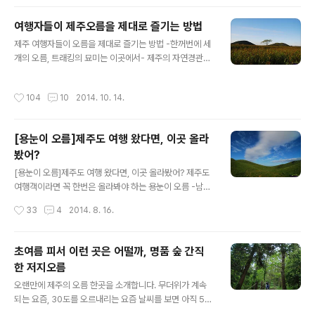
이 흐르고 있는 계곡 곳곳에는 지금도 힘찬 물줄기가 흘러
내리고 있습니다. 비의 양이 얼마나 대단한지를 느끼게 해
여행자들이 제주오름을 제대로 즐기는 방법
주는 대목인데요, 비가 그치고 나서 며칠 후 한라산엘 직접
글 내용
제주 여행자들이 오름을 제대로 즐기는 방법 -한꺼번에 세
올랐습니다. 최근 가장 높은 수위를 보이고 있다는 백록담,
개의 오름, 트래킹의 묘미는 이곳에서- 제주의 자연경관을
그리고 물이 차고 넘친다는 사라오름의 비경을 직접 눈으
체험하려는 여행객들이 날로 늘고 있는 것 같습니다. 그중
로 보기 위해서였지요. 하지만 이런 값진 비경을 제대로 보
에서도 오름은 제주의 속살과 아름다움을 직접 느낄 수 있
기위해서는 날씨가 잘 받쳐주어야만 합니다. 제주를 여행
작성시간
104
10
2014. 10. 14.
는 대표적인 관광자원이라는 생각입니다. 하지만 제주오름
해 보신 분들이라면 잘 아시겠지만 제주도, 특히 한라산은
에 대해서 처음 접해보는 여행객들이라면 쉽게 다가갈 수
날씨에 아주 민감합니다. 사라오..
없는 것이 현실이기도 한데요, 오늘은 누구나 쉽게 접근할
[용눈이 오름]제주도 여행 왔다면, 이곳 올라
수 있고, 누구나 쉽게 오를 수 있는 곳, 거기에 풍광까지 더
봤어?
해져 오감을 만족시킬 수 있는 곳을 알려드릴까 합니다. 봉
글 내용
긋 솟아있는 두 개의 오름이 보입니다. 눈에는 두 곳만 보이
[용눈이 오름]제주도 여행 왔다면, 이곳 올라봤어? 제주도
지만 실제로 왼쪽에 있는 오름 뒤편으로 오름 한 개가 더 있
여행객이라면 꼭 한번은 올라봐야 하는 용눈이 오름 -남녀
습니다. 세 개의 오름이 나란히 사이좋게 연결되어 있어 제
노소 어려움 없이 오를 수 있는 것이 매력- 여름철 극성수
작성시간
33
4
2014. 8. 16.
주도민들 사이에서도 오름 트..
기를 보내고 제주도입니다. 더위를 피해 피서를 즐기기엔
우리나라에서 제주도만한 곳도 없지요. 보고 즐기고 느낄
것이 비교적 많은 제주도, 제주도를 여행하는 사람들에게
초여름 피서 이런 곳은 어떨까, 명품 숲 간직
꼭 한번은 해보라고 권하는 것 중에는 먹을거리도 중요하
한 저지오름
지만 아주 오래도록 기억에 남는 것이 바로 천혜의 자연환
글 내용
경을 몸소 체험하는 것입니다. 육지부에서는 감히 상상조
오랜만에 제주의 오름 한곳을 소개합니다. 무더위가 계속
차 할 수 없는 이국적인 매력을 오감으로 느낄 수 있기 때문
되는 요즘, 30도를 오르내리는 요즘 날씨를 보면 아직 5월
이지요. 그중에서도 대표적인 몇 가지를 꼽으라면 한라산,
이라는 사실이 믿기지 않는데요, 요즘처럼 무더운 날씨가