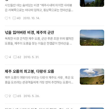
글 내용
니 해도 가을이면 온통 은빛으로 뒤 덥히는 오름들을 쉽게
시민들만 아는 숨어있는 비경 "제주시내에 위치한 사라봉
찾아볼 수 있다는 것이 제주만의 자랑이 아닌가 합니다. 제
은 서북쪽으로는 바다에 임하고, 동남쪽으로는 한라산을
가 블로그를 통해 지난해에는 억새가 가장 아름다운 따라
향하여 우뚝 솟은 오름입니다. 석양에 사라봉에 오르면 붉
작성시간
1
40
2010. 10. 14.
비 오름을 소개해 드린 적이 있는데요, ..
은 태양이 한순간 붉게 퍼지며 바닷물 속으로 장엄하게 빠
지는 낙조가 절경입니다." 이는 제주시내 중심지에서 가장
가까운 곳에 있는 오름인 사라봉을 일컫는 말입니다. 사라
넋을 잃어버린 비경, 제주의 군산
봉 정상에서 바라본 한라산 제주의 빼어난 경승지 열 곳을
글 내용
독특한 비경 간직한 제주 오름, 군산 푸른 초원 위에 펼쳐진
가리키는 영주십경 중 성산일출(城山日出)에 이어 제2경
오름들, 제주의 오름을 찾는 이들은 한결같이 한라산을 중
인 사봉낙조(紗峯落照)의 배경이 되는 곳이기도 합니다.
심으로 동서로 파노라마처럼 늘어선 오름 군락들을 보면
비록 148m에 불과한 봉우리지만 사라봉에서 바라보는 낙
누구라도 외마디 탄성을 토해냅니다. 해안선에서 시작하여
조의 풍경은 그 어느 곳에서도 찾아볼 수 없는 황홀한 절경
작성시간
4
62
2010. 5. 31.
능선을 타고 한라산봉오리까지 봉긋봉긋 이어져 있는 장엄
과 신비로움을 보여주기 때문입니다. 제주시내의 중심지에
함에 벅찬 감동이 솟아오르기 때문입니다. 끝없이 늘어선
서 동쪽으로 약2km, 제주항포구가 한눈에 바라다..
야자수, 눈이 부신 짙은 옥빛 바다의 서귀포에서는 남국의
제주 오름의 최고봉, 다랑쉬 오름
이국적인 풍경에 젖어 있다 보면 같은 제주도지만 전혀 다
글 내용
른 세상에 온듯합니다. 비록 잠깐이긴 하지만 앞서 말한 오
제주 오름의 여왕이라 부르는 다랑쉬 제주도 사람 , 혹은 오
름 군락의 장엄함은 잊혀 질수밖에 없는 이유입니다. 오름
름을 오르려는 관광객들에게 가장 먼저 추천하는 오름이
이라는 단어가 어딘가 모르게 낯설어 보이는 남국, 서귀포.
바로 다랑쉬오름입니다. 한라산을 등에 업고 제주도 전체
이번에 소개하는 오름을 보고나면 서귀포에도 이렇게 아름
를 호령하듯 장엄한 풍채를 풍기는 한라산의 어승생악을
작성시간
2
65
2010. 5. 26.
다운 풍광을 간직한 오름이 있었구나, 새..
남성스러운 면이 강하다 하여 오름의 제왕이라고 부른다
면, 제주 동부 지역에 파노라마처럼 펼쳐진 오름들 중에 가
장 시선을 사로잡으면 단아한 자태를 뽐내고 있는 오름이