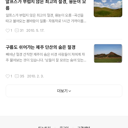
알프스가 부럽지 않은 최고의 절경, 용눈이 오
바로 다랑쉬 오름, 오름의 여왕이라 부르는 까닭입니다. 다
름
랑쉬오름의 모습은 어느 방향에서 보아도 시선을 사로잡습
글 내용
니다. 남쪽에서 본 모습 멀리 수평선 가까이에 추자도가 한
알프스가 부럽지 않은 최고의 절경, 용눈이 오름 -곡선을
눈에 들어올 정도로 맑게 게인 날 아침, 신록으로 물들어 가
타고 불어오는 봄바람이 일품- 자동차로 1시간 가까이를
는 다랑쉬의 경관이 그리워 서둘러 차를 몰았습니다. 제주
달려야 도착할 수 있는 거리에 있는 용눈이 오름, 주변으로
작성시간
1
31
2010. 5. 17.
시내에서 40여분, 유난히 변덕스런 날씨로 유..
펼쳐진 오름 군락이 제주 최고의 풍경을 만들어 내는 곳입
니다. 오름의 능선을 타고 불어오는 봄바람이 너무나 상쾌
합니다. 땀을 좀 빼고 나면 몸이 풀릴 것 같아 찾아가 먼저
구름도 쉬어가는 제주 단산의 숨은 절경
다다른 곳은 다랑쉬오름, 용눈이 오름과는 지척에 있는 곳
글 내용
빼어난 절경 간직한 제주의 숨은 비경 사람들이 저에게 자
으로 초입부터 아주 급격한 오르막으로 시작됩니다. 비록
주 물어보는 것이 있습니다. '남들이 잘 모르는 숨어 있는
20여분 만에 정상에 오를 수 있지만 경사가 심해 가쁜 숨
절경' 으로 어떤 곳이 있는지 살짝 귀띔을 해달라는 것입니
을 쉼 없이 몰아쉬어야 합니다. 오름 정상에 서서 온몸으로
다. 그래서 오늘은 아주 멋진 곳을 소개해 드리려고 합니다.
맞는 봄바람은 정말 시원하고 기분이 좋습니다. 땀을 흥건
작성시간
1
35
2010. 2. 3.
아름답기로 소문난 제주도 서남부의 풍광과 국토 최남단
하게 쏟아낸 뒤라 더욱 그런 느낌이 드는 것인지는 모르겠
마라도를 넘어 태평양을 높은 곳에서 한눈에 조망할 수 있
습니다. 어쨌거나 옷깃으로 스며..
는 멋진 곳입니다. 이런 곳이 왜 숨어 있는 비경인지는 보면
더보기
알게 됩니다. 제주 최고의 절경을 간직한 안덕면 사계리 지
역에는 빼어난 절경을 간직한 산이 두개나 있습니다. 바로
'산방산'과 '단산' 인데요. 이곳의 절경을 한번이라도 봤던
사람들은 '신선이 사는 곳 같다.' 라는 표현을 합니다. 단산
의 봉오리에서 산방산의 허리로 구름띠가 이어진 환상적인
경치에 입을 다물지..
의안내