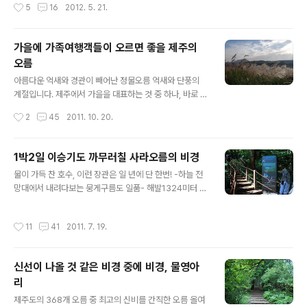
작성시간
5
16
2012. 5. 21.
해안도로, 해수욕장, 오름, 올레길, 숲길 등을 꼽을 수 있습
이어질 때에는 본능적으로 태양을 피해 움직이게 됩니다.
니다. 하지만 시기가 바야흐로 여름입..
오름 전체가 햇볕이 들지 않는 숲으로 이루어져 삼림욕을
즐기기에 제격인 제주의 오름입니다. 제주의 오름들은 여
가을에 가족여행객들이 오르면 좋을 제주의
러 가지 특색을 지녔습니다. 나무한그루 없는 능선으로만
오름
이루어져 아름다운 곡선미를 뽐내는 오름이 있는 반면, 오
글 내용
름 전체가 빼곡하고 울창한 수림으로만 이루어진 오름도
아름다운 억새와 경관이 빼어난 정물오름 억새와 단풍의
있습니다. 오늘 소개하는 저지오름이 바로 그런 곳입니다.
계절입니다. 제주에서 가을을 대표하는 것 중 하나, 바로 억
본능적으로 태양을 피하게 되는 날씨, 시원한 삼림욕피서
새를 빼놓을 수 없지요. 서울에서는 하늘공원에서 23일까
작성시간
2
45
2011. 10. 20.
를 원하는 사람들이라면 남녀노소 누구라도 쉽게 오를 수
지 억새축제가 열린다고 하는데, 2년전 까지는 제주에서도
있는 아주 친화적인 오름이기도합니다. 오름 산책로..
억새꽃 축제가 열렸답니다. 축제 난립에 따른 비효율성을
들어 전격적으로 폐지되었지만 매년 이맘때만 되면 그 때
1박2일 이승기도 까무러칠 사라오름의 비경
가 그리워지곤 한답니다. 오름이나 들판, 도로 할 것 없이
글 내용
물이 가득 찬 호수, 이런 장관은 일 년에 단 한번! -하늘 전
제주도의 가을을 은빛으로 수놓는 억새, 뭐니 뭐니 해도 가
망대에서 내려다보는 뭉게구름도 일품- 해발1324미터 사
을이면 온통 은빛으로 뒤 덥히는 오름들을 쉽게 찾아볼 수
라오름! 올해 초 해피선데이 1박2일에서 이승기가 나영석
있다는 것이 제주만의 자랑이 아닐까 합니다. 지난 주말에
피디와 함께 다녀가면서 전국에 알려진 오름이기도 합니
는 가족들과 함께 억새가 아름다운 오름 한곳을 다녀왔답
작성시간
11
41
2011. 7. 19.
다. 분화구인 오름 정상에 산정화구호를 품고 있는 신비의
니다. 애들 숙제도 도울 겸, 가을제주의 체험 학습을 하기엔
오름으로 방송에 탈 즈음에는 한겨울 설원의 눈부신 풍경
오름보다 좋은 곳이 없지요. 장거리..
이 소개되기도 했었지요. 당시, 눈 쌓인 나뭇가지를 보면서
신선이 나올 것 같은 비경 중에 비경, 물영아
신기해하던 이승기가 생각나는데요, 아마도 이승기가 지금
리
물이 가득 차 만수를 이룬 사라오름의 비경을 본다면 까무
글 내용
러칠지도 모르겠습니다. 사라오름이 가장 신비스러워 보일
제주도의 368개 오름 중 최고의 신비를 간직한 오름 올여