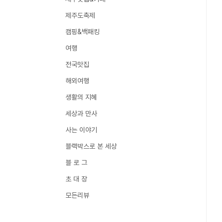
제주도축제
캠핑&백패킹
여행
전국맛집
해외여행
생활의 지혜
세상과 만사
사는 이야기
블랙박스로 본 세상
블 로 그
초 대 장
모든리뷰