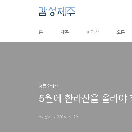
본문 바로가기
홈
제주
한라산
오름
명품 한라산
5월에 한라산을 올라야 
by 광제
2016. 4. 29.