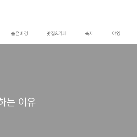
숨은비경
맛집&카페
축제
야영
하는 이유