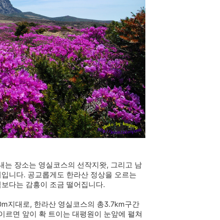
는 장소는 영실코스의 선작지왓, 그리고 남
처입니다. 공교롭게도 한라산 정상을 오르는
역보다는 감흥이 조금 떨어집니다.
70m지대로, 한라산 영실코스의 총3.7km구간
 이르면 앞이 확 트이는 대평원이 눈앞에 펼쳐