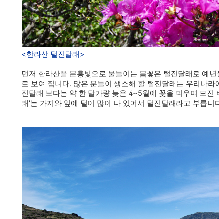
<한라산 털진달래>
먼저 한라산을 분홍빛으로 물들이는 봄꽃은 털진달래로 예년을
로 보여 집니다. 많은 분들이 생소해 할 털진달래는 우리나라
진달래 보다는 약 한 달가량 늦은 4~5월에 꽃을 피우며 모진 
래'는 가지와 잎에 털이 많이 나 있어서 털진달래라고 부릅니다