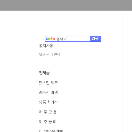
공지사항
댓글 관리 원칙
전체글
멋스런 제주
숨겨진 비경
명품 한라산
제 주 오 름
제 주 올 레
제주맛집&카페