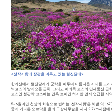
<선작지왓에 장관을 이루고 있는 털진달래>
한라산에서 털진달래가 군락을 이루며 아름다운 자태를 드러내
벽코스의 방애오름 근처, 그리고 어리목 코스의 만세동산 근
코스인 성판악 코스에는 간혹 보이긴 하지만 먼저 언급한 지
5~6월이면 천상의 화원으로 변하는 '선작지왓'은 해발 약 16
중에 가파른 오르막을 올라 구상나무숲을 지나 2.7km지점에