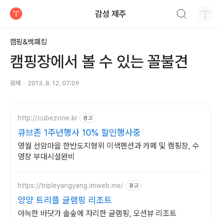
검색하기
감성 제주
티스토리
캠핑&백패킹
캠핑장에서 볼 수 있는 꼴불견
광제
2013. 8. 12. 07:09
http://cubezone.kr
광고
큐브존 1주년행사 10% 할인행사중
영월 선암마을 한반도지형위 이색펜션과 카페 및 캠핑장, 수
영장 부대시설완비
https://tripleyangyang.imweb.me/
광고
양양 트리플 글램핑 리조트
아늑한 바닷가 솔숲에 자리한 글램핑, 오션뷰 리조트