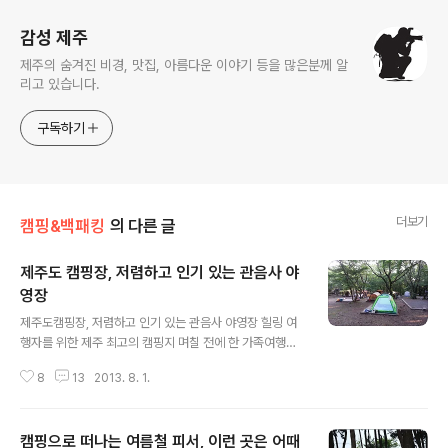
감성 제주
제주의 숨겨진 비경, 맛집, 아름다운 이야기 등을 많은분께 알
리고 있습니다.
구독하기
더보기
캠핑&백패킹
의 다른 글
제주도 캠핑장, 저렴하고 인기 있는 관음사 야
영장
글 내용
제주도캠핑장, 저렴하고 인기 있는 관음사 야영장 힐링 여
행자를 위한 제주 최고의 캠핑지 며칠 전에 한 가족여행자
를 만난 적이 있는데요, 제주도를 정말 저렴하고 알차게 여
8
13
2013. 8. 1.
행하고 돌아간다는 얘길 들었습니다. 바야흐로 여름 시즌,
숙박은 물론 항공편까지 모두 바닥이 난 상태, 돈을 얹어 주
고도 힘든 게 성수기의 제주도 여행인데, 어떻게 저렴하고
캠핑으로 떠나는 여름철 피서, 이런 곳은 어때
알찬 여행이 될 수 있었을까. 이들은 예약이 어려운 항공편