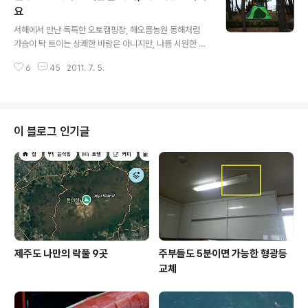
은 아예 포기를 하고 장흥을 거쳐 성산포로 자동차를 직접
요
글 내용
끌고 제주도로 들어왔습니다. 집을 푼 곳은 제주도의 모 야
서해에서 만난 독특한 오토캠핑장, 해오름농원 동해처럼
영장, 비록 유료 야영장이었지만 별빛 쏟아지는 자연에서
가슴이 탁 트이는 상쾌한 바람은 아니지만, 나름 시원한 바
숙박을 해결하고 가족끼리 이야기꽃을 피우며 추억을 만들
닷바람이 이마의 땀방울을 식혀주었던 서해의 바다, 얼마
어 간다고 생각하니 수 십 만원을 호가하는 호텔에 비할 바
6
45
2011. 7. 5.
전 서천을 여행하던 중 바닷가에 위치한 숙소로 발길을 옮
가 아니었지요. 야영지에 캠핑 장..
길 때였지요. 어디선가 고기를 굽는 구수한 냄새가 진동을
하는 겁니다. 잠시 가던 길을 멈추고 주변을 살펴보니 빼곡
히 들어선 송림사이로 오색의 텐트를 치고 고기를 굽고 있
는 야영객들의 모습이 눈에 들어오더군요. 잠을 자기 위해
이 블로그 인기글
콘크리트 건물 안으로 들어가던 발걸음이 무색케 만든 정
말 그림 같은 풍경이었기 때문이지요. 정말 이런 피서, 언젠
가는 꼭 하고 싶었는데....;; 서천의 마량포를 바로 코앞에 두
고 야영을 즐기는 사람들, 어디서 왔는지는 모르지만 흔히
말하는 오토캠핑을 즐기는 사람..
제주도 나만의 락풀 9곳
주부들도 5분이면 가능한 형광등
교체