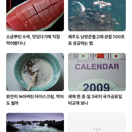
소금뿌린 수박, 맛있다기에 직접
제주도 남방큰돌고래 관찰 100프
먹어봤더니
로 성공하는 법
완전히 녹아버린 아이스크림, 먹어
새해 한.중.일 3국의 국가공휴일
도 될까
비교해 보니