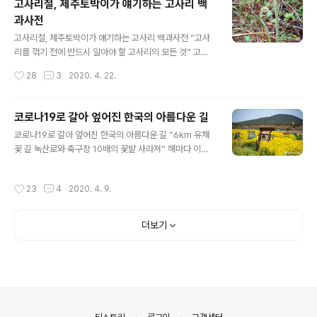
고사리철, 제주토박이가 얘기하는 고사리 백
데, 다행히도 예전만큼은 붐비지 않더라고요. 아마도 코로
과사전
나 사태로 인해 영향을 받지 않았나 생각합니다. 제가 다녀
글 내용
온 사찰은 제주도에서도 꽤나 유명한 곳이에요. 올레길 코
고사리철, 제주토박이가 얘기하는 고사리 백과사전 “고사
스에 접해 있어서 낮에도 사람들이 쉬어 갈 정도로 안식을
리를 꺾기 전에 반드시 알아야 할 고사리의 모든 것” 고사
주는 곳인데요, 그래서 그런지 나그네를 위한 시설들이 참
리의 계절입니다. 제주도의 들판에서 쉽게 채취할 수 있는
작성시간
28
3
2020. 4. 22.
잘되어 있는 곳이랍니다. 화장실은 그중에서도 아주 중요
제주고사리는 청정지역이라 그런지 품질이 우수해서 고사
한 시설 중에 하나이지요. 오..
리철만 되면 육지에서 고사리꾼들이 몰려들기도 합니다.
고사리는 같은 지역에서 한철에 아홉 번까지 꺾는다고 알
코로나19로 갈아 엎어진 한국의 아름다운 길
려져 있습니다. 봄철 내내 계속해서 날짜 간격을 두고 싹을
글 내용
코로나19로 갈아 엎어진 한국의 아름다운 길 “6km 유채
틔우기 때문입니다. 그래서 한번 갔던 지역을 며칠 있다고
꽃 길 녹산로와 축구장 10배의 꽃밭 사라져” 해마다 이맘
또 가는 것입니다. 제주도의 들판이라 해도 꺾는 시기가 같
때만 되면 상춘객들이 몰리는 제주도의 대표적 명소가 있
은 것은 아닙니다. 대략 지금쯤이면 전 지역이 고사리 풍년
는데 그곳이 바로 녹산로 일대입니다. 조천읍 서진승마장
이겠지만 처음 솟아나는 시기는 조금 차이가 있습니다. 제
작성시간
23
4
2020. 4. 9.
앞에서부터 표선면 가시리까지 장장 6km, 2개의 행정시
주시를 중심으로 성산포 방향인 동쪽이 조금 빠르게 나타
에 걸쳐져 있는 이곳은 유채꽃과 벚꽃이 함께 어우러져 장
납니다. 약 일주일 정도의 차이를 두고 서쪽은..
관을 연출하는 곳입니다. 몇 해 전부터는 가시리 조랑말 타
더보기
운 옆 9만5천 평방미터 넓이의 대지에 유채꽃을 심어 해마
다 유채꽃 축제를 개최해 왔습니다. 하지만 올해는 사정이
다릅니다. 바로 코로나19 사태로 인해 축제도 취소되었고,
밀려드는 관광객은 ‘사회적 거리두기’라는 정부의 전염병
예방 권고에 따라 때 아닌 불청객으로 변해버렸습니다. 서
귀포시에서 특단의 조치로 꺼내든 것이..
의안내