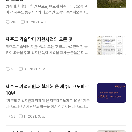
글 내용
의 인건비를 지원하는 사업인데요, 지원규모가 해당직원의
방송에만 나왔다 하면 우르르, 빠르게 훼손되는 금오름 얼
인건비의 90%니까 기업은 물론 일자리를 원하는 구직자
마 전 제주도 동부지역의 대표적인 오름인 용눈이오름이
에게도 상당한 도움이 될 것으로 보입니다. 코로..
휴식년제에 돌입했지요. 밀려드는 탐방객으로 인해 급격하
작성시간
206
3
2021. 4. 13.
게 훼손되어 휴식년제 아니고는 마땅히 대안이 없었던 것
입니다. 결국 탐방객들의 발길을 2년간 막는 조치에 들어
갔습니다. 그 동안은 사유지라는 이유로 행정에서 손을 놓
제주도 기술닥터 지원사업의 모든 것
고 있다가 사태가 심각해지자 행정조치를 취한 것이지요.
글 내용
제주도 기술닥터 지원사업의 모든 것 코로나로 인해 전 국
이번에는 제주 서부지역의 대표적인 오름인 금오름이 몸살
민이 고통을 겪고 있지만 특히 사업을 하시는 분들은 더 많
을 앓고 있습니다. 최근 몇 년간 지속적으로 탐방객이 몰리
은 어려움을 겪고 있으리라 봅니다. 모든 것이 비대면으로
면서 오름 정상부를 비롯하여 탐방로 곳곳에 토사가 드러
이뤄지고 있는 요즘, 이러한 상황을 새로운 도약의 기회로
나고 자갈이 무너져 내리고 있습니다. 탐방객들이 일거에
작성시간
65
0
2021. 4. 9.
삼고 있는 기업들도 많이 볼 수 있습니다. 아무쪼록 힘든 시
제주도 오름으로 몰린 시기는 비슷합니다. 모 방송사의 민
기 잘 이겨내기를 바라면서 오늘은 제주도에서 중소기업을
박 프로그램에서 해당 오름들이 소개되면서 이를 본 시청..
운영하면서 어려움에 처해 있을 때, 다양한 방법으로 기술
제주도 기업지원과 함께해 온 제주테크노파크
지원을 하고 있는 기술닥터에 대해 설명을 드릴까 합니다.
10년
기술닥터 제도는 어려움에 처한 기업을 대상으로 일정한
글 내용
기간 동안 집중적으로 기술이나 경영애로에 있어서 맞춤형
"제주도 기업지원과 함께해 온 제주테크노파크 10년" 제주
으로 지원을 해주고 기업의 성장 동력을 창출함과 동시에
테크노파크 기자단으로 활동을 하기 전까지는 테크노파크
경쟁력 강화를 위한 디딤돌 역할을 해주는 제도로서 제주
라는 용어도 생소했을 뿐 아니라, 무슨 일을 하는 곳인지 알
작성시간
58
1
2021. 3. 6.
도에서는 제주테크노파크에서 시행하고 있습니..
지를 못했습니다. 2018년 7월에 기자단이 발족했으니 활
동 3년을 눈앞에 두고 있는 이때, 제주테크노파크는 출범 1
0년이라는 시간이 흘렀습니다. 드러나지 않으면서 숨은 공