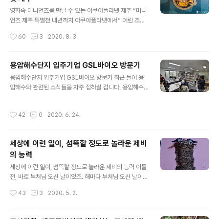
게 운영 중이고 제주도에서도 늦었지만 지난해부터 본격적
글 내용
인 운영에 들어갔으며, 제주도내의 기업과 대학, 그리고 공
영화속 미니언즈를 만날 수 있는 아쿠아플라넷 제주 “미니
공기관 등이 빅데이터 활용을 통해 경쟁력을 강화할 수 있
언즈 제주 특별전 내년까지 아쿠아플라넷에서” 어린 조카
도록 뒷받침 하는 것이 가장 큰 목적입니다. 처음 시작할 때
들이라도 데리고 갈걸, 뒤늦게 후회가 밀려옵니다. 이렇게
작성시간
60
3
2020. 8. 3.
교통 관광 등 6개 분야의 21개 데이터셋으로 출발했지만,
큰 규모의 행사가 열리는 줄 모르고 찾아간 곳, 성산포 섭지
이제는 농수축산, 재난안전 분야까지 포함..
코지에 있는 아쿠아플라넷제주에서 미니언즈 제주 특별전
이 열리는데요, 정식 오픈 전 사전 초대를 받고 다녀왔습니
용암해수단지 입주기업 GSL바이오 방문기
다. 아이들이 다 커버려서 너무 아쉬운 순간이 아닐 수 없습
글 내용
용암해수단지 입주기업 GSL바이오 방문기 최근 들어 용
니다. 미니언즈 케릭터, 다들 아시죠? 바나나 모형에 안경
암해수와 관련된 소식들을 자주 접하실 겁니다. 용암해수
을 쓴 우스꽝스러운 모습을 한 미니언즈는 맨 처음 2010
즉, 제주도의 바닷가에 인접한 지하에서 염분이 함유된 지
년에 개봉된 영화 ‘슈퍼배드’를 통해 세상에 알려졌습니다.
하수를 퍼 올려 식수로 개발하고 또 이를 활용하여 미네랄
이후 슈퍼배드2 등 슈퍼배드 시리즈를 완성시켰고, 2015
작성시간
42
0
2020. 6. 24.
이 함유된 각종 식품들을 만들어 낼 수 있다는 것입니다. 날
년에는 스핀오브 작품으로서 ‘미니언즈’라는 영화가 미국
이 갈수록 지하수 자원이 고갈되고 있는 이때에 용암해수
에서 개봉하게 됩니다. 남녀노소를 ..
는 미래 생명을 책임질 중요한 자원이라 할 수 있는 것입니
세상에 이런 일이, 섬뜩할 정도로 놀라운 제비
다. 일반적으로 알고 있는 사실에 더해 최근에는 새로운 사
의 능력
실도 속속 밝혀지고 있는데요, 현재 제주 용암해수 평균 부
글 내용
존량은 71억5500만톤으로 추정된다는 것입니다. 국내 최
세상에 이런 일이, 섬뜩할 정도로 놀라운 제비의 능력 이틀
대 저수량 상위 3개 댐인 소양강댐, 충주댐, 대청댐을 합한
전, 바로 부처님 오신 날이었죠. 해마다 부처님 오신 날이면
저수량보다 많은데요, 1일 1000톤 취수할 경우 산술적으
사찰을 찾아 가족의 건강과 행복을 빌곤 하는데요, 올해도
작성시간
43
3
2020. 5. 2.
로는 1만 9602년 동안 사용 ..
어김없이 제주도에 집 근처에 있는 사찰을 찾았답니다. 늘
그래왔던 것처럼 사찰은 부처님 오신 날 전야에 많은 사람
들이 찾더라고요. 저희도 전야, 늦은 시간에 사찰을 찾았는