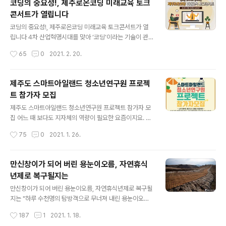
코딩의 중요성!, 제주로온코딩 미래교육 토크
로자의 역할, 제주테크노파크는 ‘기술혁신을 통한 제주의
콘서트가 열립니다
산업발전’을 목적으로 2010년 출범한 지역혁신거점기관
글 내용
이며, 전국 19개 테크노파크 가운데 18번째로 신설된 조직
코딩의 중요성!, 제주로온코딩 미래교육 토크콘서트가 열
입니다. 제주의 천연자원을 활용한 기술 지원사업과 안정
립니다 4차 산업혁명시대를 맞아 ‘코딩’이라는 기술이 관
적인 일자리 창출이라는 방향 아래 제주경제를 위해 노력
심을 받고 있습니다. 자신이 생각하고 있는 알고리즘을 프
작성시간
65
0
2021. 2. 20.
한 흔적들은 지표로만 살펴봐도 알 수 있습니다. 지원기업
로그래밍 언어를 이용해서 컴퓨터 프로그램으로 만들어 내
수 130개→534개 기업지원예산 188억..
는 기술을 말하는 건데요, 정확하게 말하자면 이 과정 중에
프로그래밍 코드를 어딘가에 적는 것을 코딩이라고 합니
제주도 스마트아일랜드 청소년연구원 프로젝
다. 제주도에서는 2016년부터 앞으로 급 변화할 미래세대
트 참가자 모집
를 대비해서 『제주로on코딩』이라는 프로그램을 개설하고
글 내용
제주도내의 교육기관과의 협업을 통해 민·관·학 협력 거버
제주도 스마트아일랜드 청소년연구원 프로젝트 참가자 모
넌스(governance)를 구성하여 창의적인 인재 양성을 위
집 어느 때 보다도 지자체의 역량이 필요한 요즘이지요. 지
해 코딩 관련 소프트웨어 교육을 실시해오고 있습니다. 전
역의 현안들을 행정에서 알아서 해결을 해주면 좋겠지만
작성시간
75
0
2021. 1. 26.
국에서는 제주도에서 최초로 코딩교육을 시작했는데요, 소
그 범위가 지나치게 방대해서 미처 캐치를 못하는 경우를
프트웨어 교육에 주목하고 디지털시대에 맞는 창..
많이 봅니다. 제주도는 섬이라는 특수성 때문에 환경 주거
교통 등 지역사회 구석구석에 산재해 있는 문제점들이 상
만신창이가 되어 버린 용눈이오름, 자연휴식
당히 많이 보이는데요, 이러한 사회적 문제점들을 시민들
년제로 복구될지는
스스로가 발견하고 정책을 수립하고 프로그램을 실천하여
글 내용
해결을 할 수 있으면 얼마나 좋을까요. 스스로 해결했다는
만신창이가 되어 버린 용눈이오름, 자연휴식년제로 복구될
성취감은 이루 말할 수 없을 듯한데요, 소프트웨어 역량을
지는 "하루 수천명의 탐방객으로 무너져 내린 용눈이오름"
기반으로 하여 제주도내에 산재해 있는 다양한 사회문제들
같이 동행했던 지인은 눈물을 흘렸고, 저 또한 왈칵 눈물을
작성시간
187
1
2021. 1. 18.
을 스스로 해결해보는 프로젝트형 프로그램이 마련되었다
쏟을 뻔 했습니다. 언제부터인가 주차장에는 관광버스를