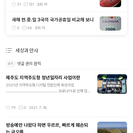
31
131
조회
19
새해 한.중.일 3국의 국가공휴일 비교해 보니
0
66
조회
15
세상과 만사
분류 전체보기
주요 글 목록
댓글 관리 원칙
공지
제주도 지역주도형 청년일자리 사업이란
글 내용
2021년 지역주도형 디지털 전문인력 육성사업
.......................................................... 코로나19로 인해 많
은 기업들이 어려움을 겪고 있기도 하지만, 청년 취업난 또
한 그에 못지않게 어려움에 직면한 것이 사실입니다. 이렇
작성시간
79
0
2021. 7. 18.
게 모두가 어려울 때 모두에게 조금이라도 도움이 될 수 있
는 정책이 없을까 고민하게 되는데요, 제주테크노파크에서
실시하는 청년일자리 육성사업이 있어 소개할까합니다. 사
방송에만 나왔다 하면 우르르, 빠르게 훼손되
업명은 『지역주도형 청년일자리 사업』으로서 제주특별자
는 금오름
치도에 소재지를 둔 기업을 대상으로 신규 채용하는 직원