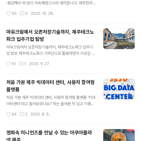
세척작업이 진행되며 이 과정에서 유통 중 쉽게 상하지 않
‘용암해수’에 많이 익숙해졌으리라 생각합니다. 제주현무
도록 부패 방지제를 따로 뿌려 주기도 합니다. 따라서 선과
암층에 여과되어 미네랄이 풍부하면서 제주도가 간직한 수
작성시간
50
0
2020. 10. 28.
과정을 거치지 않은 감귤이 거친 감귤보..
자원이라 할 수 있는데요, 이미 대량 산업화에 성공했고, 용
암해수를 이용해 만들어내는 생수 또한 시중에서 어렵지
않게 볼 수가 있습니다. 지난 5월에는 오리온에서 제주도
마유크림에서 오존저장기술까지, 제주테크노
와 용수공급 계약을 체결하고 본격적인 용암수 생산에 돌
파크 입주기업 탐방
입했는데요, 논란이 됐던 용수 공급량은 하루 200톤으로
글 내용
결정이 되었으며, 국내 판매에 한해 온라인과 오프라인 모
마유크림에서 오존저장기술까지, 제주테크노파크 입주기
두 가능하게 되었습니다. 본격적인 용암수 생산과 판매에
업 탐방 제주테크노파크 기자단으로 활동하면서 이곳은 두
돌입하면서 제주 구좌읍 용암해수단지에 입주해 있는 오리
번째 방문하는 것 같습니다. 제주대학교내에 있는 바이오
작성시간
51
1
2020. 9. 27.
온 용암해수 제주공장이 가동을 시작했고, 제주테크노파크
융합센터 2호관인데요, 제주대학교 후문 쪽에 있는 1호관
기자단에서는 오리온 공장 내부를 탐방하는 기회를 가졌..
과 함께 제주 바이오산업 육성의 핵심 허브로서 시제품생
산, 품질관리, 창업, 기술지원, 인력양성, 마케팅 등 바이오
처음 가본 제주 빅데이터 센터, 사용자 참여형
산업과 관련한 종합지원을 하는 곳으로서 이곳에 오면 제
플랫폼
주도내의 바이오 기업을 직접 만나볼 수 있습니다. 며칠 전
글 내용
에는 이곳 바이오융합센터 2호관에 입주해 있는 입주기업
처음 가본 제주 빅데이터 센터, 사용자 참여형 플랫폼 ‘빅데
탐방을 다녀왔는데요, 기업탐방을 올 때마다 느끼는 점 중
이터센터’라고 들어보셨나요? 저는 들어본 적 있고 이름만
에 하나는 제주테크노파크에서 입주기업에 대한 지원은 언
보고 대충 짐작하고 있었지만 자세히 알아볼 수 기회는 없
작성시간
66
2
2020. 8. 5.
제나 활발하게 잘 이뤄지고 있다는 점입니다. 제주 미래 산
었습니다. 하지만 이번 제주테크노파크 기자단에서 제주
업의 육성을 위해 산업현장에서 구슬땀을 흘리는 모..
첨단단지 디지털융합센터에 위치한 빅데이터센터를 방문
하고 나서 조금 더 가까이 다가가는 기회가 되지 않았나 생
영화속 미니언즈를 만날 수 있는 아쿠아플라
각합니다. 실제로 빅데이터센터는 전국 지자체별로 활발하
넷 제주