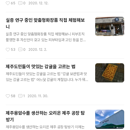
작성시간
65
0
2020. 12. 12.
추구하자는 뜻의 ‘제로웨이스트’. 꿋꿋하게 그것을 실천해
서 발 벗고 나섰는데요, 제주도에서 활동하는 블로거들도
가는 곳입니다. 비싼 생리대를 ..
구역별로 나눠 업체를 방문해 좋은 취지의 행사에 동참하
고 있습니다. 이번에 찾아간 업체는 제주시 중앙로에 있는
실증 연구 중인 맞춤형화장품 직접 체험해보
‘(주)시와월드’라는 업체인데요, 스마트에듀콘텐츠를 생산
니
하는 업체로서 제주도에 존재하는 향토적 자원들을 이용하
글 내용
여 문화콘텐츠로 개발하고, 이를 바탕으로 관광사업화 하
실증 연구 중인 맞춤형화장품 직접 체험해보니 피부조직
는 업체입니다. 제주도민들이 누구나 알고 있는 돌하르방
촬영한 후 자신만이 갖고 있는 피부타입과 고민 등을 진단
을 모티브로 만들어진 마스코트인 꼬마하르방 ‘제돌이’를
하고 그 결과를 전송하면 장치를 통해 빠르게 제조되고 의
작성시간
53
0
2020. 12. 2.
개발한 업체가 바로 이곳입니다. 친숙한 마스코트 제돌이
뢰자가 피부에 발라 보기까지 채 10분도 걸리지 않았습니
가 반겨준 시와월드는 제주대학교창업보육센터(구 제주대
다. 이른바 맞춤형 화장품 제조과정을 보고나니 세상이 빠
학교병원)..
르게 변모하고 있다는 걸 실감했습니다. 신기했던 것은 제
제주도민들이 맛있는 감귤을 고르는 법
조과정인데, 동영상으로 보여드리고 싶지만 아직 특허출원
글 내용
제주도민들이 맛있는 감귤을 고르는 법 "감귤 보관법과 맛
중이라 사진으로만 보여드립니다. 맞춤형 화장품 사업은
있는 감귤 고르는 법" 어느덧 감귤의 계절입니다. 누가 뭐
아직 소비자들에게는 생소한 영역이긴 하지만 지난 3월 식
래도 겨울의 대표 과일은 감귤인데요, 본고장인 제주도의
품의약품안전처의 화장품법 개정에 따라 법적으로 허용이
농가는 이맘때만 되면 동원가능한 모든 인력을 감귤 밭으
된 부분입니다. 고객의 피부상태 측정과 상담을 거친 뒤 그
작성시간
58
1
2020. 11. 30.
로 끌어 모으기에 바쁩니다. 사돈에 팔촌 눈치 볼 것 없이
결과를 바탕으로 필요한 원료를 현장에서 혼합.소분해 만
최대한 모아야 제때 수확하여 고품질의 감귤을 제 값 받고
드는 것인데요, 피부 톤은 물론 기호까지 반영해 자..
팔 수 있기 때문입니다. 때문에 제주도에서는 가장 바쁜 농
제주용암수를 생산하는 오리온 제주 공장 탐
번기가 바로 요즘입니다. 감귤은 수확을 하면 반드시 선과
방기
기를 거쳐야 제대로 된 상품으로 인정받게 됩니다. 비상품
글 내용
감귤을 골라내는 목적도 있지만 상품가치를 높이기 위한
제주용암수를 생산하는 오리온 제주 공장 탐방기 이제는