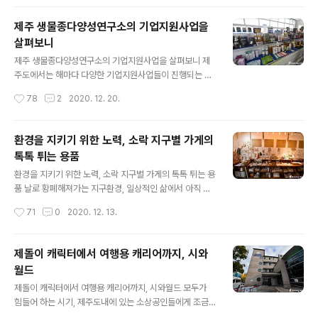
고 해서 소개를 하려고 합니다. 이름 하여 ‘스마트아일..
비롯하여 수많은 렌터카들이 빼곡히 들어차고 쉴 새 없이
사람들의 발길은 이어지는 상황, 나 하나라도 억제하면 조
제주 생물종다양성연구소의 기업지원사업을
금 낫겠지 싶어 찾아가는 것조차도 참고 있었는데, 오랜만
살펴보니
에 찾아가보니 이미 만신창이가 되어 버린 오름을 보니 눈
글 내용
물이 날 수밖에 없었던 것입니다. 빼어난 풍광을 하고 있어
제주 생물종다양성연구소의 기업지원사업을 살펴보니 제
서 그잖아도 사람들이 발길로 신음하던 용눈이오름에 기름
주도에서는 해마다 다양한 기업지원사업들이 진행되는 것
을 부은 것은 모방송사의 민박프로그램 때문이었습니다.
을 볼 수 있는데요, 특히나 제주의 농산물을 활용한 사업들
작성시간
78
2
2020. 12. 20.
민박집을 운영하면서 제주도의 명소를 소개하곤 했는데,
이 각광을 받고 있고 이에 따른 기업지원 그리고 기업들이
비슷한 시기 수난을 당한 대표적인 오름으로는 금오..
생산한 제품을 원활히 판매될 수 있도록 홍보까지 적극적
으로 지원되는 것을 볼 수 있습니다. ‘고부가가치 식품소재
환경을 지키기 위한 노력, 소락 지구별 가게의
개발 및 실용화 지원사업’도 그중에 하나인데요, 올해 초에
톡톡 튀는 용품
참가기업을 모집하고 접수를 받아 심사를 한 끝에 지원업
글 내용
체가 5개 업체가 선정이 되었고, 이 업체에 대한 지원사업
환경을 지키기 위한 노력, 소락 지구별 가게의 톡톡 튀는 용
이 이뤄졌습니다. 제주지역 식품산업의 경쟁력 강화와 함
품 날로 황폐해져가는 지구환경, 일상적인 삶에서 아직 피
께 고부가가치 식품산업의 육성을 위해 제주 농산물을 활
부로 느끼지 못하는 사람들이 많지만 아주 빠른 시간 안에
작성시간
71
0
2020. 12. 13.
용한 제품을 개발하고 제주테크노파크 생물종다양성연구
우리의 생명을 위협할 것이고, 인류는 이에 대응해서 새로
소에서는 연구 성과의 제품 실용화를 지원해주는 것이 골
운 환경에 도전하고 적응해나가야 할 것입니다. 모든 삶의
자..
중심은 친환경으로 갈 수밖에 없다는 것입니다. 며칠 전 제
제돌이 캐릭터에서 여행용 캐리어까지, 시와
주도에 있는 한 매장은 찾았는데요, 이곳에서 아주 깊은 감
월드
동을 받았습니다. 일상 속에서 배출되는 쓰레기를 최소화
글 내용
하고 줄여나가기 위한 노력, 자신의 소비와 생산이 사회, 환
제돌이 캐릭터에서 여행용 캐리어까지, 시와월드 모두가
경 등 넓은 범위에서 어떠한 영향을 주는지 깊이 생각하고
힘들어 하는 시기, 제주도내에 있는 소상공인들에게 조금
책임감 있게 소비하고 또한 재사용하는 지속 가능한 삶을
이나마 힘을 실어주기 위해 제주도의 사회적기업협의회에