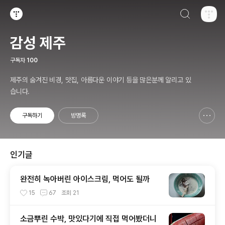
검색하기
티스토리
감성 제주
구독자
100
제주의 숨겨진 비경, 맛집, 아름다운 이야기 등을 많은분께 알리고 있
습니다.
구독하기
방명록
신고하기 레이어
열기
인기글
완전히 녹아버린 아이스크림, 먹어도 될까
15
67
조회
21
소금뿌린 수박, 맛있다기에 직접 먹어봤더니