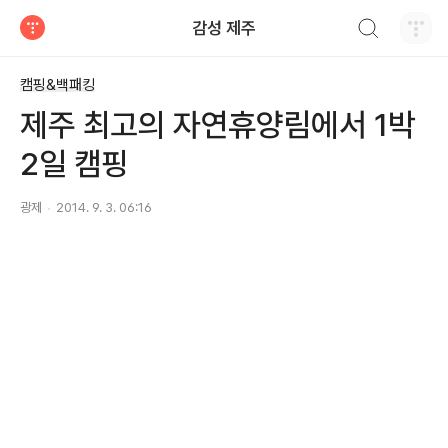
검색하기
감성 제주
티스토리
캠핑&백패킹
제주 최고의 자연휴양림에서 1박
2일 캠핑
광제
2014. 9. 3. 06:16