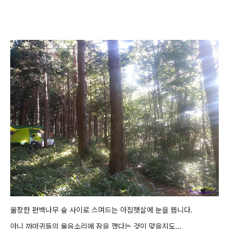
울창한 편백나무 숲 사이로 스며드는 아침햇살에 눈을 뜹니다.
아니 까마귀들의 울음소리에 잠을 깼다는 것이 맞을지도...