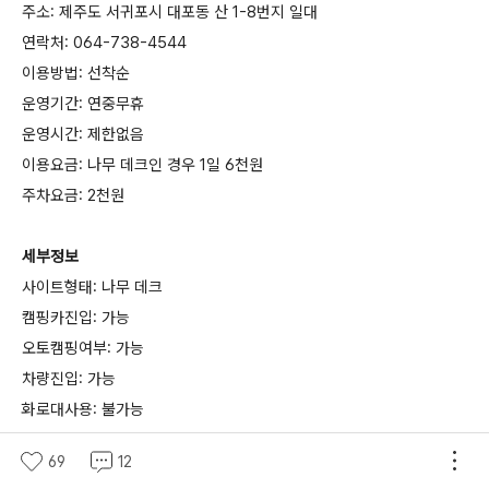
주소: 제주도 서귀포시 대포동 산 1-8번지 일대
연락처: 064-738-4544
이용방법: 선착순
운영기간: 연중무휴
운영시간: 제한없음
이용요금: 나무 데크인 경우 1일 6천원
주차요금: 2천원
세부정보
사이트형태: 나무 데크
캠핑카진입: 가능
오토캠핑여부: 가능
차량진입: 가능
화로대사용: 불가능
해먹설치: 가능
69
12
화장실유무: 유, 세면대 온수 안 나옴