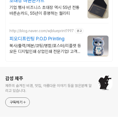
초대장 바른손카드
기업 행사 비즈니스 초대장 역시 55년 전통
바른손카드, 55년이 증명하는 퀄리티
http://blog.naver.com/wjblueprint1997
광고
피오디프린팅 P.O.D Printing
복사/출력/제본/코팅/명함/포스터/리플렛 등
모든 디지털인쇄 상업인쇄 전문기업! 고객만
족을 최우선의 가치로 생각하는 피오디프린
팅 입니다.
로그 정보
감성 제주
제주의 숨겨진 비경, 맛집, 아름다운 이야기 등을 많은분께 알
리고 있습니다.
구독하기