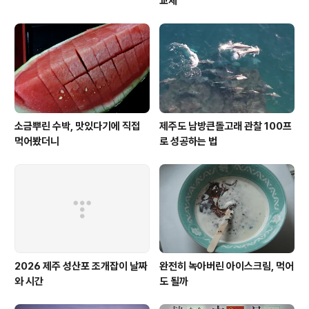
교체
소금뿌린 수박, 맛있다기에 직접
제주도 남방큰돌고래 관찰 100프
먹어봤더니
로 성공하는 법
2026 제주 성산포 조개잡이 날짜
완전히 녹아버린 아이스크림, 먹어
와 시간
도 될까