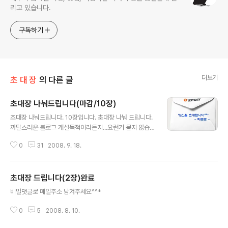
리고 있습니다.
구독하기
더보기
초 대 장
의 다른 글
초대장 나눠드립니다(마감/10장)
글 내용
초대장 나눠드립니다. 10장입니다. 초대장 나눠 드립니다.
까탈스러운 블로그 개설목적이라든지...요런거 묻지 않습
니다. 나름대로 자기만의 아름다운 공간을 꾸려나가실 분
0
31
2008. 9. 18.
이면 됩니다. 비밀댓글로 메일주소 남겨 주세요.. 3일동안
기다렸는데도 블로그 개설을 안하시면 회수조치 하겠습니
다.. 즐거운 블로그세상 엮어 나가시길요^^*
초대장 드립니다(2장)완료
글 내용
비밀댓글로 메일주소 남겨주세요^^*
0
5
2008. 8. 10.