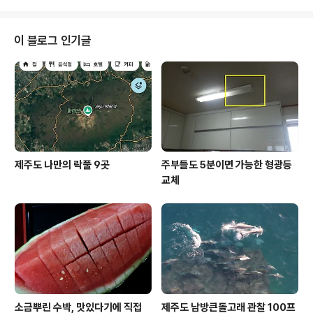
이 블로그 인기글
제주도 나만의 락풀 9곳
주부들도 5분이면 가능한 형광등
교체
소금뿌린 수박, 맛있다기에 직접
제주도 남방큰돌고래 관찰 100프