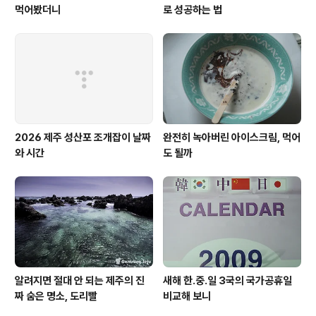
먹어봤더니
로 성공하는 법
2026 제주 성산포 조개잡이 날짜
완전히 녹아버린 아이스크림, 먹어
와 시간
도 될까
알려지면 절대 안 되는 제주의 진
새해 한.중.일 3국의 국가공휴일
짜 숨은 명소, 도리빨
비교해 보니