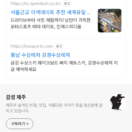
https://hc.speedium.co.kr/
광고
서울근교 이색데이트 추천 세계유일 레
이싱 서킷뷰 호텔
드라이브부터 서킷 체험까지! 낭만이 가득한
모터스포츠 테마 데이트, 인제스피디움
https://kossports.com
광고
충남 수상레저 강경수상레져
금강 수상스키 웨이크보드 빠지 제트스키, 강경수상레져 지
금 예약하세요
로그 정보
감성 제주
제주의 숨겨진 비경, 맛집, 아름다운 이야기 등을 많은분께 알
리고 있습니다.
구독하기