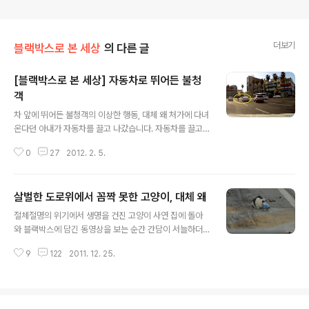
더보기
블랙박스로 본 세상
의 다른 글
[블랙박스로 본 세상] 자동차로 뛰어든 불청
객
글 내용
차 앞에 뛰어든 불청객의 이상한 행동, 대체 왜 처가에 다녀
온다던 아내가 자동차를 끌고 나갔습니다. 자동차를 끌고
다닌 지는 꽤 되지만 순간 반응이나 방어운전능력은 여전
0
27
2012. 2. 5.
히 미흡합니다. 아마도 여성운전자들에게서 볼 수 있는 공
통점이 아닐까합니다. 그래서 늘 불안합니다. 우려했던 상
황은 바로 이틀 전에 벌어지고 말았습니다. 휴대폰으로 들
살벌한 도로위에서 꼼짝 못한 고양이, 대체 왜
려온 아내의 다급한 목소리, 도로에서 사람을 달려들었다
글 내용
고 하면서 심장이 떨려 도저히 운전을 할 수가 없다는 것이
절체절명의 위기에서 생명을 건진 고양이 사연 집에 돌아
었습니다. 도로 옆에 겨우 차를 세우고 진정을 시키는 중이
와 블랙박스에 담긴 동영상을 보는 순간 간담이 서늘하더
라고 합니다. 자동차를 운전하다보면 가슴이 철렁 내려앉
군요. 자동차의 커다란 바퀴가 털끝을 스쳐지나가도 꼼짝
는 경우를 자주경험하게 됩니다. 정도가 심하면 손발이 떨
9
122
2011. 12. 25.
달싹하지 못한 채 아스팔트 도로위에 웅크리고 있어야 했
려 한동안은 페달을 밟을 수도 가 없게 됩니다. 여성의 경우
던 고양이 한 마리, 대체 이 고양이에게는 무슨 일이 있었던
는 더욱 심하겠지요. 대체 아내가 운전하던..
것일까요. 어제 크리스마스이브를 맞아 애들과 함께 조천
읍 선흘리에 있는 모 박물관 구경을 마치고 집으로 돌아오