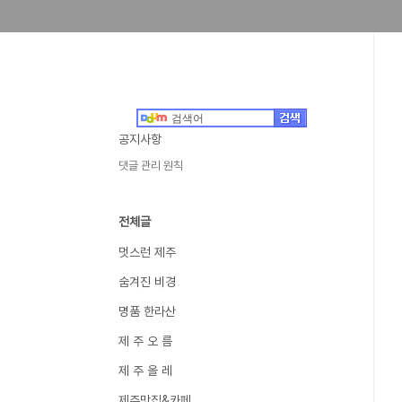
공지사항
댓글 관리 원칙
전체글
멋스런 제주
숨겨진 비경
명품 한라산
제 주 오 름
제 주 올 레
제주맛집&카페