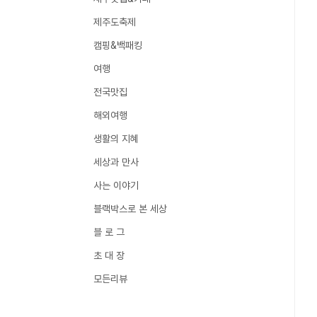
제주도축제
캠핑&백패킹
여행
전국맛집
해외여행
생활의 지혜
세상과 만사
사는 이야기
블랙박스로 본 세상
블 로 그
초 대 장
모든리뷰