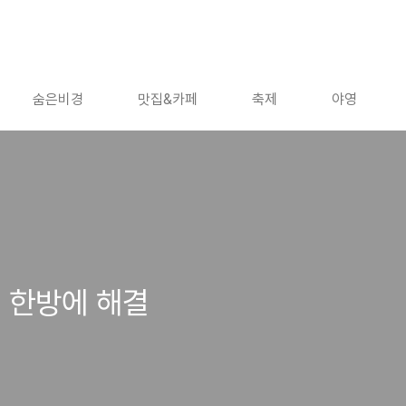
숨은비경
맛집&카페
축제
야영
 한방에 해결