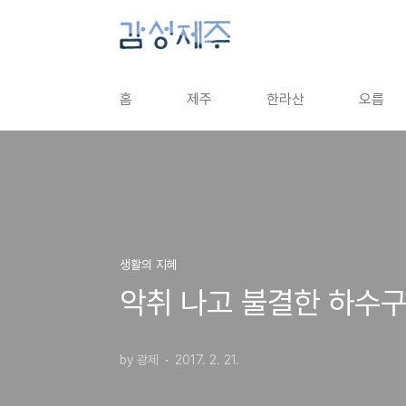
본문 바로가기
홈
제주
한라산
오름
생활의 지혜
악취 나고 불결한 하수구
by 광제
2017. 2. 21.