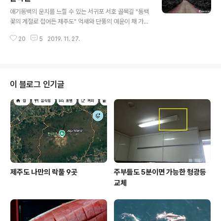
글 내용
으로 형성되어 인적이 드문 곳에 고즈넉한 풍경을 간직한
애기동백의 운치를 느낄 수 있는 서귀포 서호 골목길 "동백
‘못’ 하나가 눈에 들어옵니다. 얼핏 보면 자연적으로 형성된
꽃의 계절로 접어든 제주도" 억새와 단풍의 여운이 채 가시
습지처럼 보이지만 과거 마소에게 물을 먹이기 위한 조성
지도 않았는데, 벌써 동백꽃의 계절이 왔네요. 제주도는 계
된 연못이라고 하는데, 연못주변으로 사람들이 쉬어 갈수
20
5
2019. 11. 27.
절마다 사람들의 이목을 끄는 식물들이 있는데요, 겨울철
있도록 정자와 벤치들이 만들어져 있습..
로 접어들면서는 뭐니 해도 동백이 최고 인기인 것 같습니
다. 그런데 지금과 같은 늦은 가을에 제주도에서 개화를 하
는 동백은 일반 동백이 아니라 애기동백입니다. 구분하는
방법이라면 동백은 봉오리 채 떨어지는데 비해 애기동백은
이 블로그 인기글
꽃잎이 하나씩 떨어집니다. 옅은 향기도 있고, 떨어진 꽃잎
을 보면 분홍빛 양탄자를 깔아 놓은 듯 아주 이색적인 풍경
을 만들어냅니다. 제주도에서 애기동백으로 유명한 마을은
서귀포 남원읍에 있는 위미리 마을입니다. 대규모 농원에
식재를 하여 군락을 이룸으로서 사람들로..
제주도 나만의 락풀 9곳
주부들도 5분이면 가능한 형광등
교체