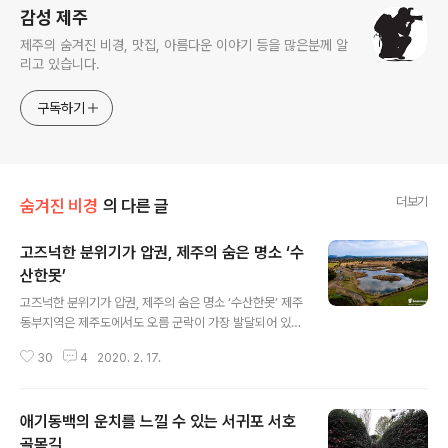
감성 제주
제주의 숨겨진 비경, 맛집, 아름다운 이야기 등을 많은분께 알
리고 있습니다.
구독하기
더보기
숨겨진 비경
의 다른 글
고즈넉한 분위기가 압권, 제주의 숨은 명소 ‘수
산한못’
글 내용
고즈넉한 분위기가 압권, 제주의 숨은 명소 ‘수산한못’ 제주
동부지역은 제주도에서도 오름 군락이 가장 발달되어 있는
곳이라 하겠습니다. 성산읍 수산리 인근이 그 끄트머리라
30
4
2020. 2. 17.
생각하면 되는데요, 한라산과의 사이에는 백약이, 아부, 동
검은이,용눈이, 다랑쉬등 제주에서 가장 아름다운 오름 군
락이 펼쳐져 있고 바다 쪽 방향으로는 성산일출봉과 대수
애기동백의 운치를 느낄 수 있는 서귀포 서호
산봉이 장엄하게 한눈에 들어오는 지역, 바로 수산리 일대
입니다. 중산간 마을인 수산리, 그 중에도 목장지대의 초원
골목길