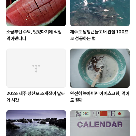
소금뿌린 수박, 맛있다기에 직접
제주도 남방큰돌고래 관찰 100프
먹어봤더니
로 성공하는 법
2026 제주 성산포 조개잡이 날짜
완전히 녹아버린 아이스크림, 먹어
와 시간
도 될까