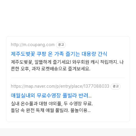
http://m.coupang.com
광고
제주도벚꽃 쿠팡 온 가족 즐기는 대용량 간식
제주도벚꽃, 알뜰하게 즐기세요! 와우회원 캐시 적립까지. 나
른한 오후, 과자 로켓배송으로 즐겨보세요.
https://map.naver.com/p/entry/place/1377088033
광고
애월실내외 무료수영장 풀빌라 반려견
동반 이국적 감성숙소
실내 온수풀과 대형 야외풀, 두 수영장 무료.
돌담 속 완전 독채 애월 풀빌라. 물놀이용품
완비, 아이도 반려견도 환영. 이국적 감성에
불멍과 파티까지 즐겨요.
로그 정보