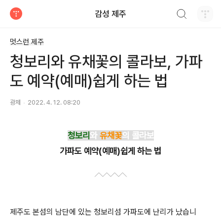
검색하기
감성 제주
티스토리
멋스런 제주
청보리와 유채꽃의 콜라보, 가파
도 예약(예매)쉽게 하는 법
광제
2022. 4. 12. 08:20
청보리
와
유채꽃
의 콜라보
가파도 예약(예매)쉽게 하는 법
제주도 본섬의 남단에 있는 청보리섬 가파도에 난리가 났습니