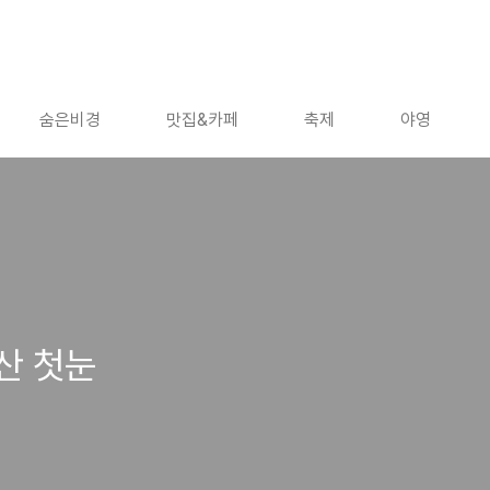
숨은비경
맛집&카페
축제
야영
산 첫눈