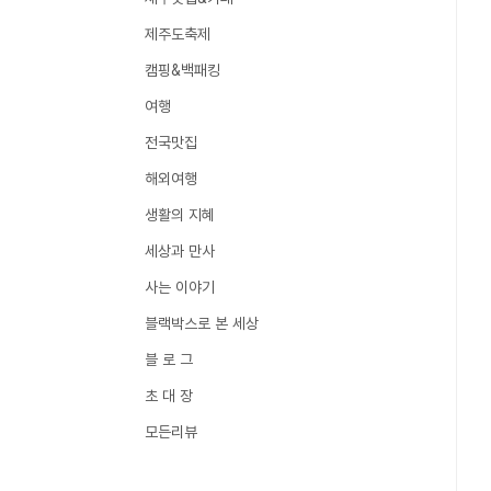
제주도축제
캠핑&백패킹
여행
전국맛집
해외여행
생활의 지혜
세상과 만사
사는 이야기
블랙박스로 본 세상
블 로 그
초 대 장
모든리뷰