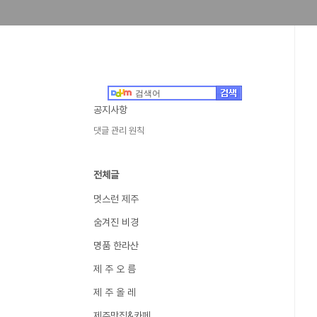
공지사항
댓글 관리 원칙
전체글
멋스런 제주
숨겨진 비경
명품 한라산
제 주 오 름
제 주 올 레
제주맛집&카페