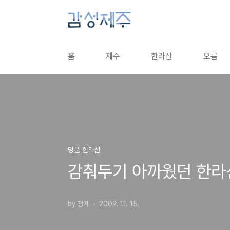
본문 바로가기
홈
제주
한라산
오름
명품 한라산
감춰두기 아까웠던 한라
by 광제
2009. 11. 15.